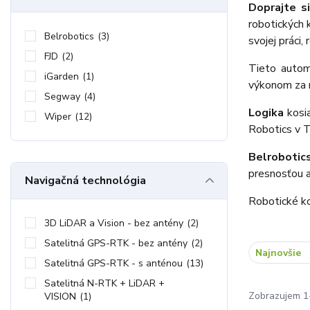
Doprajte s
robotických
Belrobotics
(3)
svojej práci, 
FJD
(2)
Tieto autom
iGarden
(1)
výkonom za 
Segway
(4)
Logika
kosi
Wiper
(12)
Robotics v T
Belrobotic
presnosťou a
Navigačná technológia
Robotické ko
3D LiDAR a Vision - bez antény
(2)
Satelitná GPS-RTK - bez antény
(2)
Najnovšie
Satelitná GPS-RTK - s anténou
(13)
Satelitná N-RTK + LiDAR +
Zobrazujem 1
VISION
(1)