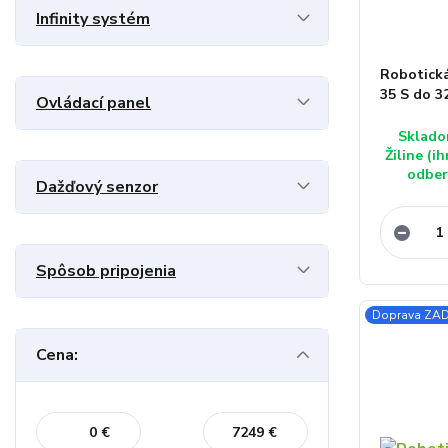
Infinity systém
Robotick
35 S do 
Ovládací panel
Sklado
Žiline (i
odber
Dažďový senzor
Spôsob pripojenia
Doprava Z
Cena:
€
€