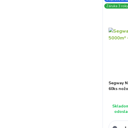
Záruka 3 roky
Segway N
60ks nož
Sklado
odosla