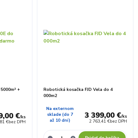
 5000m² +
Robotická kosačka FJD Vela do 4
000m2
Na externom
3 399,00 €
9,00 €
sklade (do 7
/
ks
/
ks
až 10 dní)
2 763,41 €
bez DPH
,81 €
bez DPH
Pridať do košíka