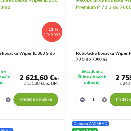
- 11 %
2 949,00 €
 kosačka Wiper IL 350 S do
Robotická kosačka Wiper 
70 S do 7000m2
m v
Skladom v
2 621,60 €
2 75
hneď k
Žiline (ihneď k
/
ks
u)
odberu)
2 131,38 €
bez DPH
2 243
Pridať do košíka
Pridať 
Doprava ZADARMO
ADARMO
Záruka 3 roky