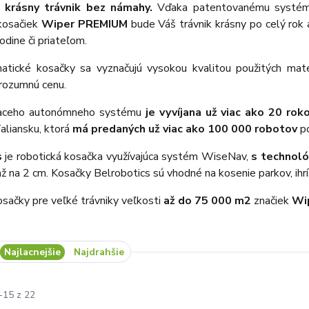
i krásny trávnik bez námahy.
Vďaka patentovanému systému 
 kosačiek
Wiper PREMIUM
bude Váš trávnik krásny po celý rok
rodine či priateľom.
atické kosačky sa vyznačujú vysokou kvalitou použitých mat
rozumnú cenu.
aceho autonómneho systému
je vyvíjana už viac ako 20 ro
aliansku, ktorá
má predaných už viac ako 100 000 robotov
po
s
je robotická kosačka využívajúca systém WiseNav,
s technoló
ž na 2 cm. Kosačky Belrobotics sú vhodné na kosenie parkov, ihrís
sačky pre veľké trávniky veľkosti
až do 75 000 m2
značiek
Wi
Najlacnejšie
Najdrahšie
-15 z 22