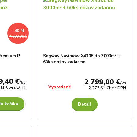
- 40 %
4 599,00 €
Premium P
Segway Navimow X430E do 3000m² +
60ks nožov zadarmo
9,40 €
2 799,00 €
/
ks
/
ks
Vypredané
,41 €
bez DPH
2 275,61 €
bez DPH
do košíka
Detail