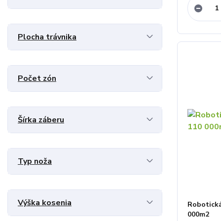
Plocha trávnika
Počet zón
Šírka záberu
Typ noža
Výška kosenia
Robotická
000m2