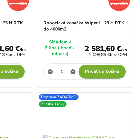
2 777,00 €
3 227,00 €
L 25 H RTK
Robotická kosačka Wiper IL 29 H RTK
do 4000m2
Skladom v
1,60 €
2 581,60 €
Žiline (ihneď k
/
ks
/
ks
odberu)
,18 €
bez DPH
2 098,86 €
bez DPH
do košíka
Pridať do košíka
Doprava ZADARMO
Záruka 3 roky