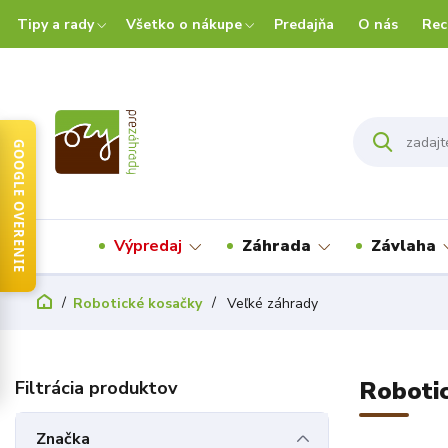
Tipy a rady
Všetko o nákupe
Predajňa
O nás
Rec
GOOGLE OVERENIE
Výpredaj
Záhrada
Závlaha
Robotické kosačky
Veľké záhrady
Robotic
Značka