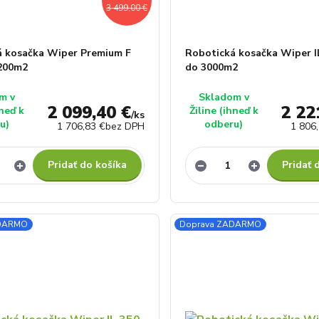
3 499,00 €
á kosačka Wiper Premium F
Robotická kosačka Wiper I
3200m2
do 3000m2
m v
Skladom v
2 099,40 €
2 22
hneď k
Žiline (ihneď k
/
ks
u)
odberu)
1 706,83 €
bez DPH
1 806
Pridať do košíka
Pridať 
ADARMO
Doprava ZADARMO