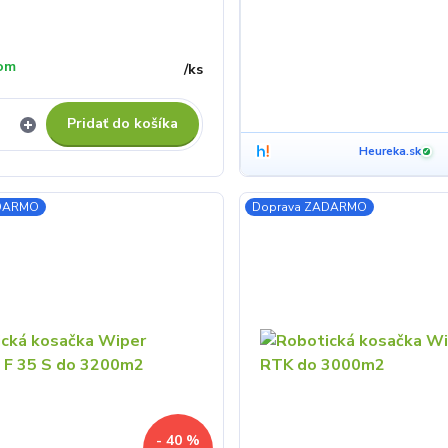
om
/
ks
Pridať do košíka
Heureka.sk
✓
ADARMO
Doprava ZADARMO
- 40 %