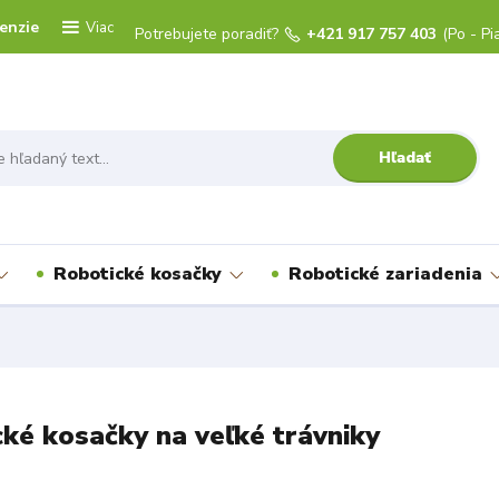
enzie
Viac
Potrebujete poradiť?
+421 917 757 403
(Po - Pi
Hľadať
Robotické kosačky
Robotické zariadenia
ké kosačky na veľké trávniky