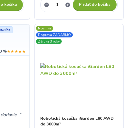
do košíka
Pridať do košíka
Novinka
azníka
Doprava ZADARMO
Záruka 3 roky
0 %
★★★★★
e dodanie.
Robotická kosačka iGarden L80 AWD
do 3000m²