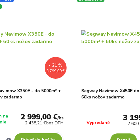
- 21 %
3 799,00 €
avimow X350E - do 5000m² +
Segway Navimow X450E do
ov zadarmo
60ks nožov zadarmo
2 999,00 €
3 19
m na
/
ks
nie
Vypredané
2 438,21 €
bez DPH
2 600
Pridať do košíka