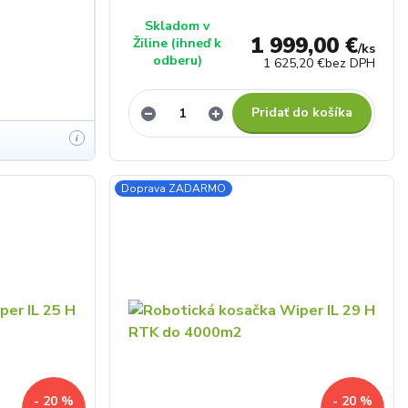
Skladom v
1 999,00 €
Žiline (ihneď k
/
ks
odberu)
1 625,20 €
bez DPH
Pridať do košíka
i
Doprava ZADARMO
- 20 %
- 20 %