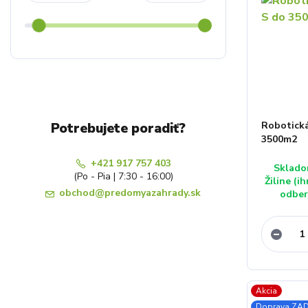
Robotická
Potrebujete poradiť?
3500m2
+421 917 757 403
Sklado
(Po - Pia | 7:30 - 16:00)
Žiline (i
obchod@predomyazahrady.sk
odber
Akcia
Doprava Z