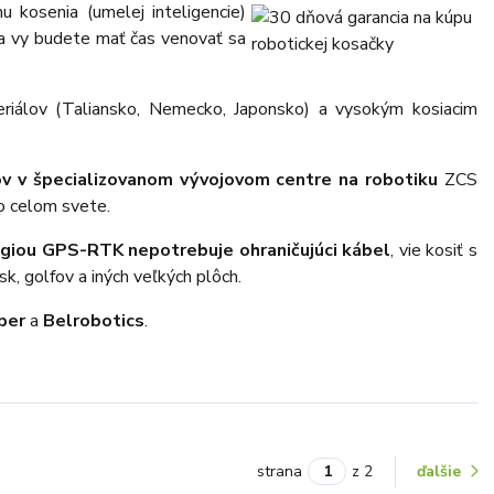
kosenia (umelej inteligencie)
 a vy budete mať čas venovať sa
eriálov (Taliansko, Nemecko, Japonsko) a vysokým kosiacim
kov v špecializovanom vývojovom centre na robotiku
ZCS
 celom svete.
giou GPS-RTK nepotrebuje ohraničujúci kábel
, vie kosiť s
k, golfov a iných veľkých plôch.
per
a
Belrobotics
.
strana
z 2
ďalšie