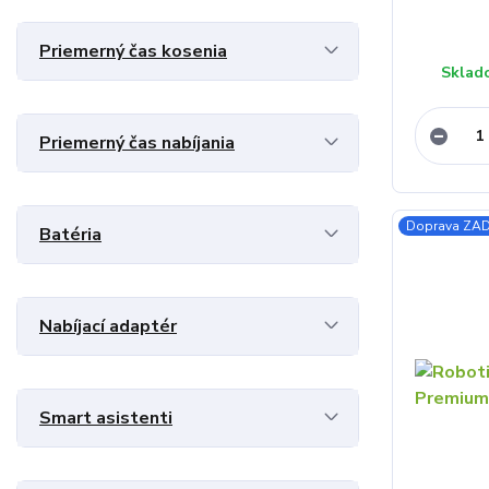
Priemerný čas kosenia
Sklad
Priemerný čas nabíjania
Doprava Z
Batéria
Nabíjací adaptér
Smart asistenti