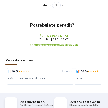
strana
z 1
Potrebujete poradiť?
+421 917 757 403
(Po - Pia | 7:30 - 16:00)
obchod@predomyazahrady.sk
Povedali o nás
40 %
100 %
★★☆☆☆
★★★★★
6. augusta
uvádí, že mají skladem, ale nemají
Super
Systémy na mieru
Overené testovaním
Ponúkame riešenie pre každého
Dbáme na kvalitu produktov