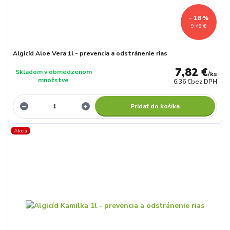
- 18 %
9,48 €
Algicíd Aloe Vera 1l - prevencia a odstránenie rias
7,82 €
Skladom v obmedzenom
/
ks
množstve
6,36 €
bez DPH
Pridať do košíka
Akcia