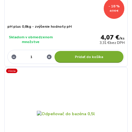
- 18 %
4,96 €
pH plus 0,8kg - zvýšenie hodnoty pH
4,07 €
Skladom v obmedzenom
/
ks
množstve
3,31 €
bez DPH
Pridať do košíka
Akcia