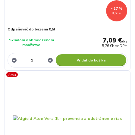
- 17 %
8,59 €
Odpeňovač do bazéna 0,5l
7,09 €
Skladom v obmedzenom
/
ks
množstve
5,76 €
bez DPH
Pridať do košíka
Akcia