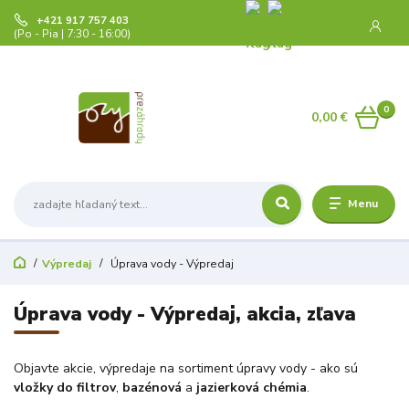
+421 917 757 403
(Po - Pia | 7:30 - 16:00)
0
0,00 €
Menu
Výpredaj
Úprava vody - Výpredaj
Úprava vody - Výpredaj, akcia, zľava
Objavte akcie, výpredaje na sortiment úpravy vody - ako sú
vložky do filtrov
,
bazénová
a
jazierková chémia
.