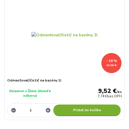
- 18 %
11,58 €
Odmasťovač/čistič na bazény 1l
9,52 €
Skladom v Žiline (ihneď k
/
ks
odberu)
7,74 €
bez DPH
Pridať do košíka