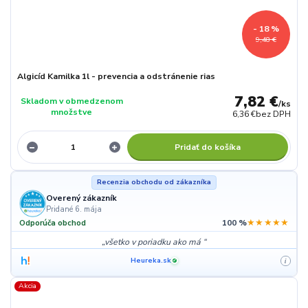
- 18 %
9,48 €
Algicíd Kamilka 1l - prevencia a odstránenie rias
7,82 €
Skladom v obmedzenom
/
ks
množstve
6,36 €
bez DPH
Pridať do košíka
Recenzia obchodu od zákazníka
Overený zákazník
Pridané 6. mája
★★★★★
Odporúča obchod
100 %
všetko v poriadku ako má
Heureka.sk
i
✓
Akcia