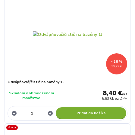
- 18 %
10,22 €
Odvápňovač/čistič na bazény 1l
8,40 €
Skladom v obmedzenom
/
ks
množstve
6,83 €
bez DPH
Pridať do košíka
Akcia