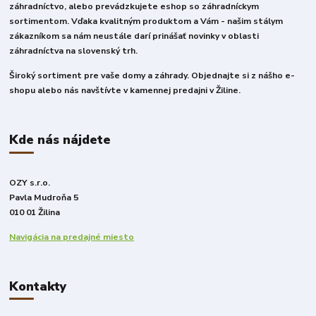
záhradníctvo, alebo prevádzkujete eshop so záhradníckym
sortimentom. Vďaka kvalitným produktom a Vám - našim stálym
zákazníkom sa nám neustále darí prinášať novinky v oblasti
záhradníctva na slovenský trh.
Široký sortiment pre vaše domy a záhrady. Objednajte si z nášho e-
shopu alebo nás navštívte v kamennej predajni v Žiline.
Kde nás nájdete
OZY s.r.o.
Pavla Mudroňa 5
010 01 Žilina
Navigácia na predajné miesto
Kontakty