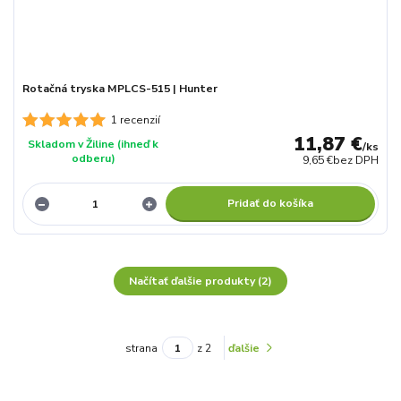
Rotačná tryska MPLCS-515 | Hunter
1 recenzií
11,87 €
Skladom v Žiline (ihneď k
/
ks
odberu)
9,65 €
bez DPH
Pridať do košíka
Načítať ďalšie produkty (2)
strana
z 2
ďalšie