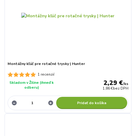
Montážny kľúč pre rotačné trysky | Hunter
1 recenzií
2,29 €
Skladom v Žiline (ihneď k
/
ks
odberu)
1,86 €
bez DPH
Pridať do košíka