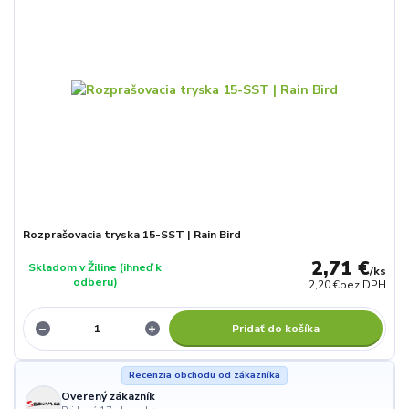
Rozprašovacia tryska 15-SST | Rain Bird
2,71 €
Skladom v Žiline (ihneď k
/
ks
odberu)
2,20 €
bez DPH
Pridať do košíka
Recenzia obchodu od zákazníka
Overený zákazník