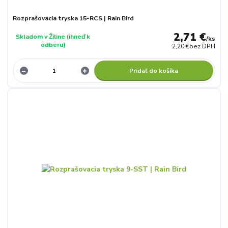
Rozprašovacia tryska 15-RCS | Rain Bird
2,71 €
Skladom v Žiline (ihneď k
/
ks
odberu)
2,20 €
bez DPH
Pridať do košíka