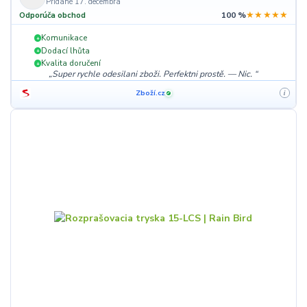
Pridané 17. decembra
★★★★★
Odporúča obchod
100 %
Komunikace
+
Dodací lhůta
+
Kvalita doručení
+
Super rychle odesilani zboži. Perfektni prostě. — Nic.
Zboží.cz
i
✓