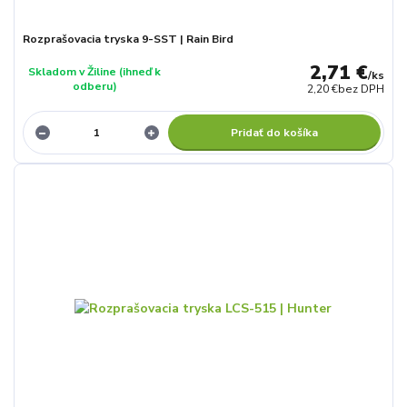
Rozprašovacia tryska 9-SST | Rain Bird
2,71 €
Skladom v Žiline (ihneď k
/
ks
odberu)
2,20 €
bez DPH
Pridať do košíka