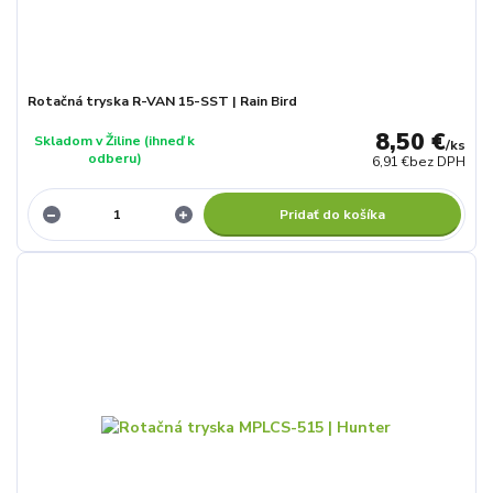
Rotačná tryska R-VAN 15-SST | Rain Bird
8,50 €
Skladom v Žiline (ihneď k
/
ks
odberu)
6,91 €
bez DPH
Pridať do košíka