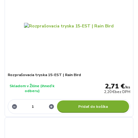
Rozprašovacia tryska 15-EST | Rain Bird
2,71 €
Skladom v Žiline (ihneď k
/
ks
odberu)
2,20 €
bez DPH
Pridať do košíka