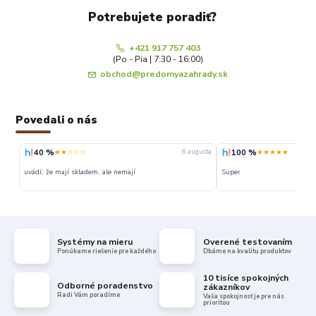
Potrebujete poradiť?
+421 917 757 403
(Po - Pia | 7:30 - 16:00)
obchod@predomyazahrady.sk
Povedali o nás
40 %
100 %
★★☆☆☆
★★★★★
6. augusta
uvádí, že mají skladem, ale nemají
Super
Systémy na mieru
Overené testovaním
Ponúkame riešenie pre každého
Dbáme na kvalitu produktov
10 tisíce spokojných
Odborné poradenstvo
zákazníkov
Radi Vám poradíme
Vaša spokojnosť je pre nás
prioritou