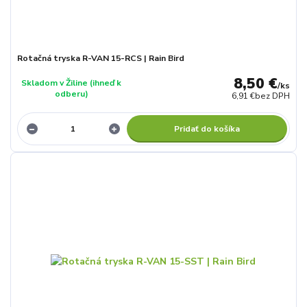
Rotačná tryska R-VAN 15-RCS | Rain Bird
8,50 €
Skladom v Žiline (ihneď k
/
ks
odberu)
6,91 €
bez DPH
Pridať do košíka