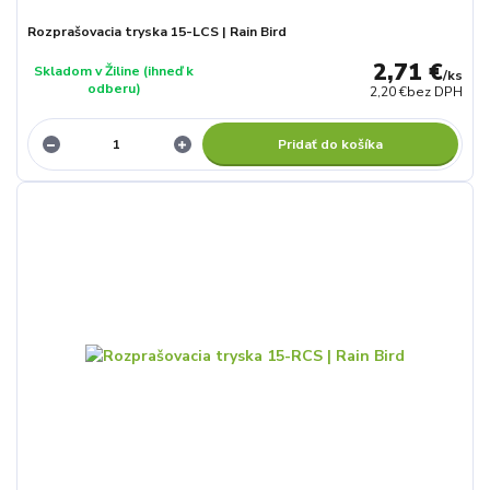
Rozprašovacia tryska 15-LCS | Rain Bird
2,71 €
Skladom v Žiline (ihneď k
/
ks
odberu)
2,20 €
bez DPH
Pridať do košíka