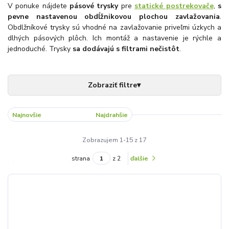
V ponuke nájdete
pásové trysky
pre
statické postrekovače
,
s
pevne nastavenou obdĺžnikovou plochou zavlažovania
.
Obdlžníkové trysky sú vhodné na zavlažovanie priveľmi úzkych a
dlhých pásových plôch. Ich montáž a nastavenie je rýchle a
jednoduché. Trysky
sa dodávajú s filtrami nečistôt
.
Najnovšie
Najlacnejšie
Najdrahšie
Zobrazujem 1-15 z 17
strana
z 2
ďalšie