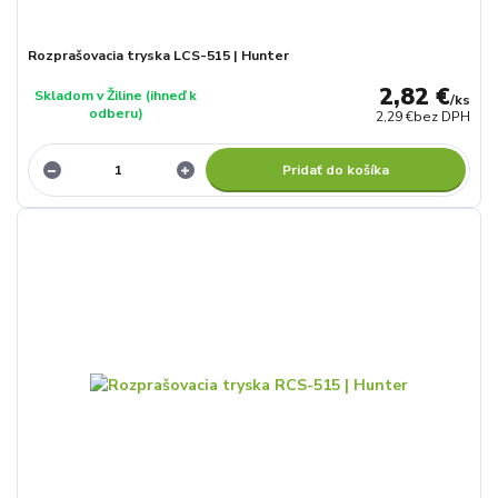
Rozprašovacia tryska LCS-515 | Hunter
2,82 €
Skladom v Žiline (ihneď k
/
ks
odberu)
2,29 €
bez DPH
Pridať do košíka