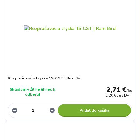
Rozprašovacia tryska 15-CST | Rain Bird
2,71 €
Skladom v Žiline (ihneď k
/
ks
odberu)
2,20 €
bez DPH
Pridať do košíka