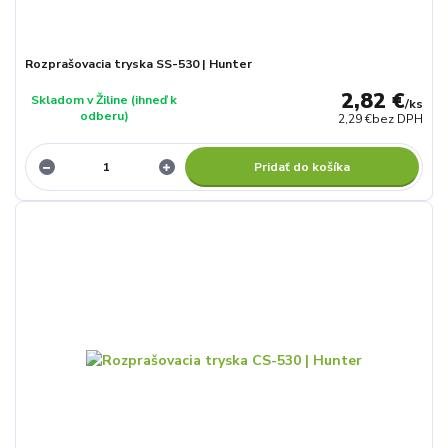
Rozprašovacia tryska SS-530 | Hunter
2,82 €
Skladom v Žiline (ihneď k
/
ks
odberu)
2,29 €
bez DPH
Pridať do košíka