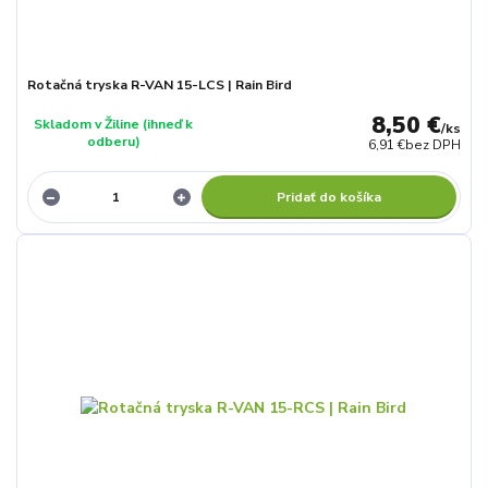
Rotačná tryska R-VAN 15-LCS | Rain Bird
8,50 €
Skladom v Žiline (ihneď k
/
ks
odberu)
6,91 €
bez DPH
Pridať do košíka