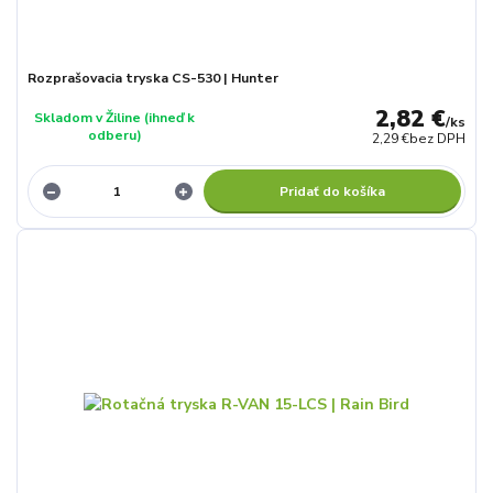
Rozprašovacia tryska CS-530 | Hunter
2,82 €
Skladom v Žiline (ihneď k
/
ks
odberu)
2,29 €
bez DPH
Pridať do košíka