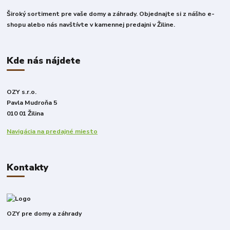
Široký sortiment pre vaše domy a záhrady. Objednajte si z nášho e-
shopu alebo nás navštívte v kamennej predajni v Žiline.
Kde nás nájdete
OZY s.r.o.
Pavla Mudroňa 5
010 01 Žilina
Navigácia na predajné miesto
Kontakty
OZY pre domy a záhrady