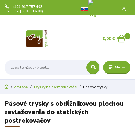
+421 917 757 403
(Po - Pia | 7:30 - 16:00)
0
0,00 €
Menu
Závlaha
Trysky na postrekovače
Pásové trysky
Pásové trysky s obdĺžnikovou plochou
zavlažovania do statických
postrekovačov