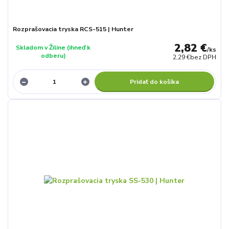
Rozprašovacia tryska RCS-515 | Hunter
2,82 €
Skladom v Žiline (ihneď k
/
ks
odberu)
2,29 €
bez DPH
Pridať do košíka