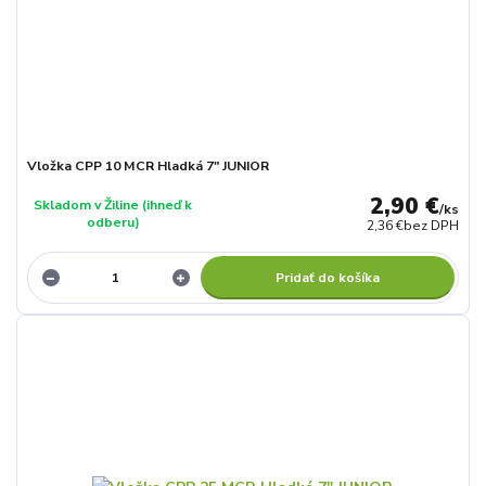
Vložka CPP 10 MCR Hladká 7" JUNIOR
2,90 €
Skladom v Žiline (ihneď k
/
ks
odberu)
2,36 €
bez DPH
Pridať do košíka