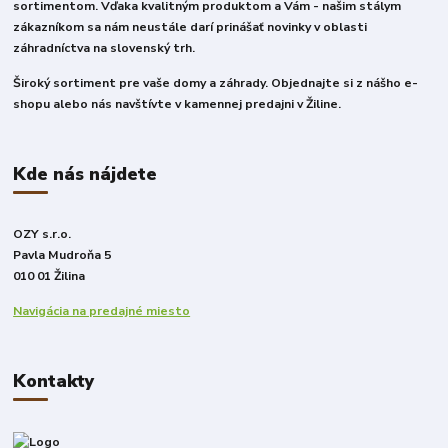
sortimentom. Vďaka kvalitným produktom a Vám - našim stálym
zákazníkom sa nám neustále darí prinášať novinky v oblasti
záhradníctva na slovenský trh.
Široký sortiment pre vaše domy a záhrady. Objednajte si z nášho e-
shopu alebo nás navštívte v kamennej predajni v Žiline.
Kde nás nájdete
OZY s.r.o.
Pavla Mudroňa 5
010 01 Žilina
Navigácia na predajné miesto
Kontakty