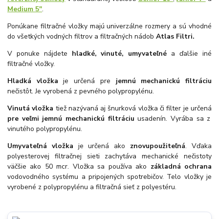
Medium 5"
.
Ponúkane filtračné vložky majú univerzálne rozmery a sú vhodné
do všetkých vodných filtrov a filtračných nádob
Atlas Filtri.
V ponuke nájdete
hladké, vinuté, umyvateľné
a ďalšie iné
filtračné vložky.
Hladká vložka
je určená pre
jemnú mechanickú filtráciu
nečistôt. Je vyrobená z pevného polypropylénu.
Vinutá vložka
tiež nazývaná aj šnurková vložka či filter je určená
pre veľmi jemnú mechanickú filtráciu
usadenín. Vyrába sa z
vinutého polypropylénu.
Umyvateľná vložka
je určená ako
znovupoužiteľná
. Vďaka
polyesterovej filtračnej sieti zachytáva mechanické nečistoty
väčšie ako 50 mcr. Vložka sa používa ako
základná ochrana
vodovodného systému a pripojených spotrebičov. Telo vložky je
vyrobené z polypropylénu a filtračná sieť z polyestéru.