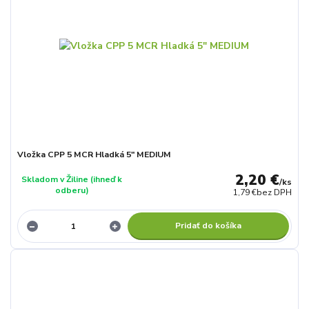
Vložka CPP 5 MCR Hladká 5" MEDIUM
2,20 €
Skladom v Žiline (ihneď k
/
ks
odberu)
1,79 €
bez DPH
Pridať do košíka