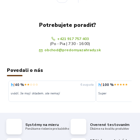
Potrebujete poradiť?
+421 917 757 403
(Po - Pia | 7:30 - 16:00)
obchod@predomyazahrady.sk
Povedali o nás
100 %
100 %
★★★★★
★★★★★
gusta
6. augusta
Super
Super ceny a rychle dodanie
Systémy na mieru
Overené testovaním
Ponúkame riešenie pre každého
Dbáme na kvalitu produktov