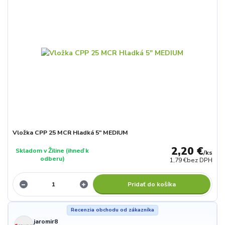
Vložka CPP 25 MCR Hladká 5" MEDIUM
2,20 €
Skladom v Žiline (ihneď k
/
ks
odberu)
1,79 €
bez DPH
Pridať do košíka
Recenzia obchodu od zákazníka
jaromir8