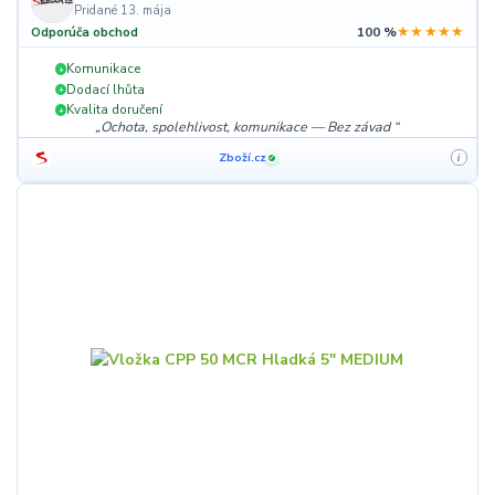
Pridané 13. mája
★★★★★
Odporúča obchod
100 %
Komunikace
+
Dodací lhůta
+
Kvalita doručení
+
Ochota, spolehlivost, komunikace — Bez závad
Zboží.cz
i
✓