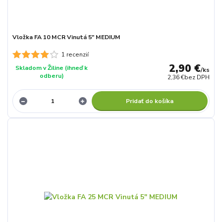
Vložka FA 10 MCR Vinutá 5" MEDIUM
1 recenzií
2,90 €
Skladom v Žiline (ihneď k
/
ks
odberu)
2,36 €
bez DPH
Pridať do košíka