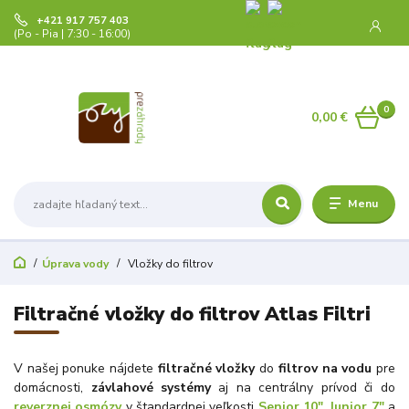
+421 917 757 403
(Po - Pia | 7:30 - 16:00)
0
0,00 €
Menu
Úprava vody
Vložky do filtrov
Filtračné vložky do filtrov Atlas Filtri
V našej ponuke nájdete
filtračné vložky
do
filtrov na vodu
pre
domácnosti,
závlahové systémy
aj na centrálny prívod či do
reverznej osmózy
v štandardnej veľkosti
Senior 10"
,
Junior 7"
a