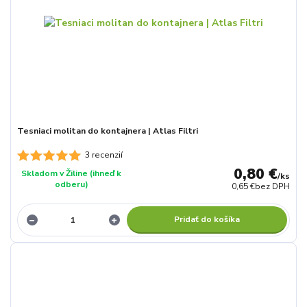
Tesniaci molitan do kontajnera | Atlas Filtri
3 recenzií
0,80 €
Skladom v Žiline (ihneď k
/
ks
odberu)
0,65 €
bez DPH
Pridať do košíka