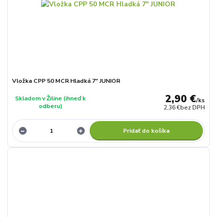
Vložka CPP 50 MCR Hladká 7" JUNIOR
2,90 €
Skladom v Žiline (ihneď k
/
ks
odberu)
2,36 €
bez DPH
Pridať do košíka