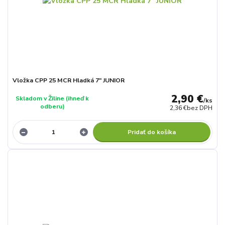
Vložka CPP 25 MCR Hladká 7" JUNIOR
2,90 €
Skladom v Žiline (ihneď k
/
ks
odberu)
2,36 €
bez DPH
Pridať do košíka