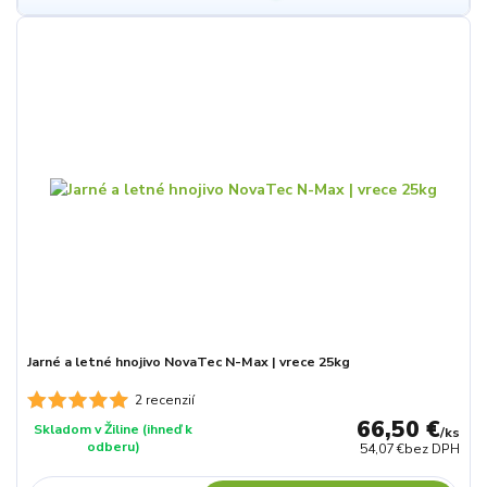
Jarné a letné hnojivo NovaTec N-Max | vrece 25kg
2 recenzií
66,50 €
Skladom v Žiline (ihneď k
/
ks
odberu)
54,07 €
bez DPH