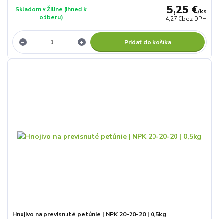
5,25 €
Skladom v Žiline (ihneď k
/
ks
odberu)
4,27 €
bez DPH
Pridať do košíka
Hnojivo na previsnuté petúnie | NPK 20-20-20 | 0,5kg