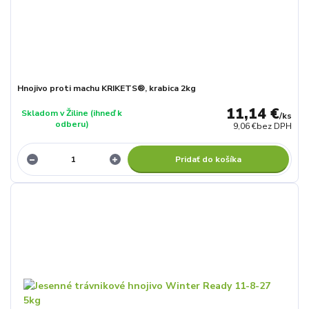
Hnojivo proti machu KRIKETS®, krabica 2kg
11,14 €
Skladom v Žiline (ihneď k
/
ks
odberu)
9,06 €
bez DPH
Pridať do košíka