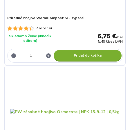
Prírodné hnojivo WormCompost 5l - sypané
2 recenzií
6,75 €
Skladom v Žiline (ihneď k
/
bal
odberu)
5,49 €
bez DPH
Pridať do košíka