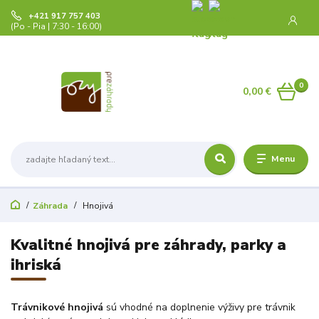
+421 917 757 403
(Po - Pia | 7:30 - 16:00)
0
0,00 €
Menu
Záhrada
Hnojivá
Kvalitné hnojivá pre záhrady, parky a
ihriská
Trávnikové hnojivá
sú vhodné na doplnenie výživy pre trávnik