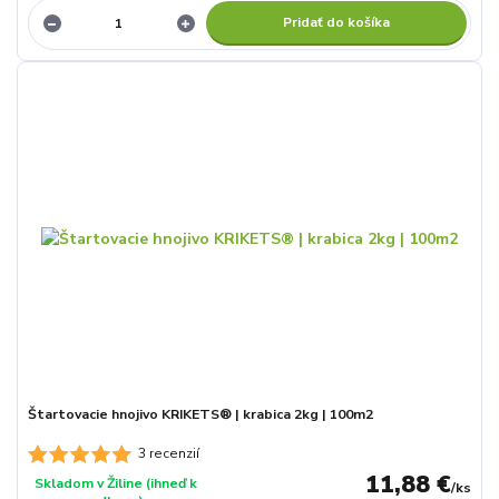
Pridať do košíka
Štartovacie hnojivo KRIKETS® | krabica 2kg | 100m2
3 recenzií
11,88 €
Skladom v Žiline (ihneď k
/
ks