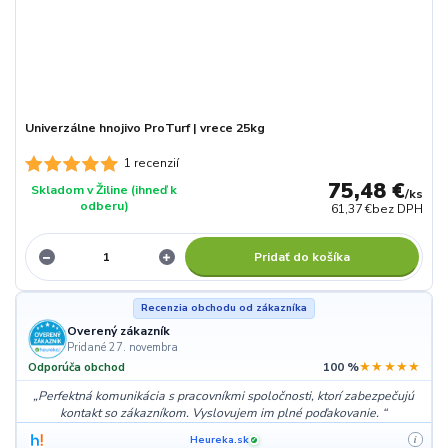
Univerzálne hnojivo ProTurf | vrece 25kg
1 recenzií
75,48 €
Skladom v Žiline (ihneď k
/
ks
odberu)
61,37 €
bez DPH
Pridať do košíka
Recenzia obchodu od zákazníka
Overený zákazník
Pridané 27. novembra
★★★★★
Odporúča obchod
100 %
Perfektná komunikácia s pracovníkmi spoločnosti, ktorí zabezpečujú
kontakt so zákazníkom. Vyslovujem im plné poďakovanie.
Heureka.sk
i
✓