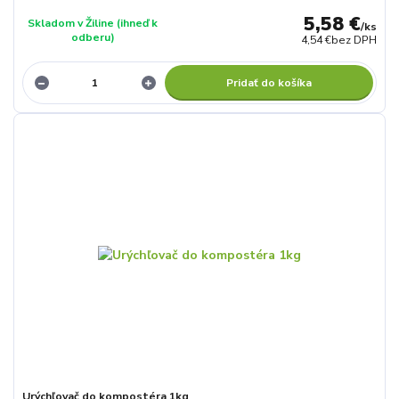
5,58 €
Skladom v Žiline (ihneď k
/
ks
odberu)
4,54 €
bez DPH
Pridať do košíka
Urýchľovač do kompostéra 1kg