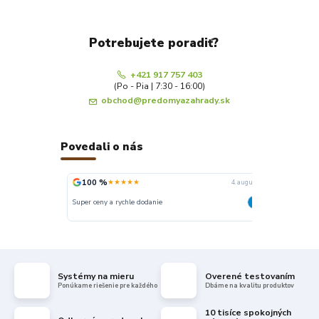
Potrebujete poradiť?
+421 917 757 403
(Po - Pia | 7:30 - 16:00)
obchod@predomyazahrady.sk
Povedali o nás
100 %
100 %
★★★★★
★
4. augusta
Super ceny a rychle dodanie
Rychlé dodání
Systémy na mieru
Overené testovaním
Ponúkame riešenie pre každého
Dbáme na kvalitu produktov
10 tisíce spokojných