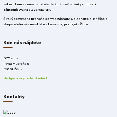
zákazníkom sa nám neustále darí prinášať novinky v oblasti
záhradníctva na slovenský trh.
Široký sortiment pre vaše domy a záhrady. Objednajte si z nášho e-
shopu alebo nás navštívte v kamennej predajni v Žiline.
Kde nás nájdete
OZY s.r.o.
Pavla Mudroňa 5
010 01 Žilina
Navigácia na predajné miesto
Kontakty