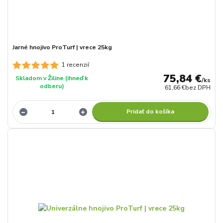
Jarné hnojivo ProTurf | vrece 25kg
1 recenzií
75,84 €
Skladom v Žiline (ihneď k
/
ks
odberu)
61,66 €
bez DPH
Pridať do košíka