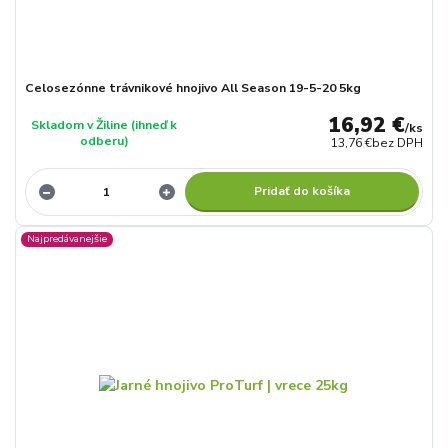
Celosezónne trávnikové hnojivo All Season 19-5-20 5kg
16,92 €
Skladom v Žiline (ihneď k
/
ks
odberu)
13,76 €
bez DPH
Pridať do košíka
Najpredávanejšie