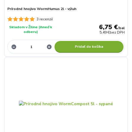
Prírodné hnojivo WormHumus 2l - výluh
3 recenzií
6,75 €
Skladom v Žiline (ihneď k
/
bal
odberu)
5,49 €
bez DPH
Pridať do košíka