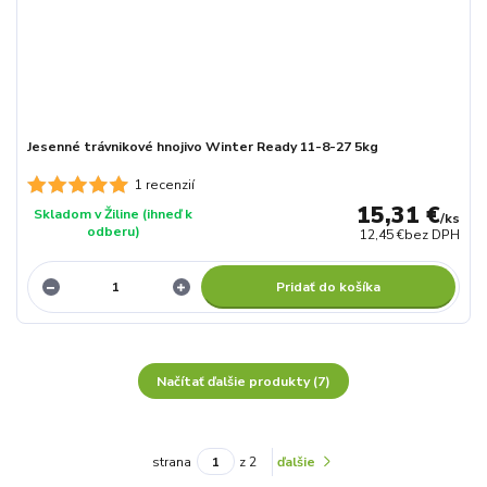
Jesenné trávnikové hnojivo Winter Ready 11-8-27 5kg
1 recenzií
15,31 €
Skladom v Žiline (ihneď k
/
ks
odberu)
12,45 €
bez DPH
Pridať do košíka
Načítať ďalšie produkty (7)
strana
z 2
ďalšie