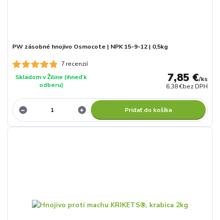
PW zásobné hnojivo Osmocote | NPK 15-9-12 | 0,5kg
7 recenzií
7,85 €
Skladom v Žiline (ihneď k
/
ks
odberu)
6,38 €
bez DPH
Pridať do košíka