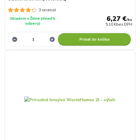
3 recenzií
6,27 €
Skladom v Žiline (ihneď k
/
ks
odberu)
5,10 €
bez DPH
Pridať do košíka