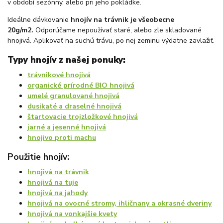
v období sezónny, alebo pri jeho pokládke.
Ideálne dávkovanie
hnojív na trávnik je všeobecne
20g/m2.
Odporúčame nepoužívať staré, alebo zle skladované
hnojivá. Aplikovať na suchú trávu, po nej zeminu výdatne zavlažiť.
Typy hnojív z našej ponuky:
trávnikové hnojivá
organické prírodné BIO hnojivá
umelé granulované hnojivá
dusikaté a draselné hnojivá
štartovacie trojzložkové hnojivá
jarné a jesenné hnojivá
hnojivo proti machu
Použitie hnojív:
hnojivá na trávnik
hnojivá na tuje
hnojivá na jahody
hnojivá na ovocné stromy, ihličnany a okrasné dveriny
hnojivá na vonkajšie kvety