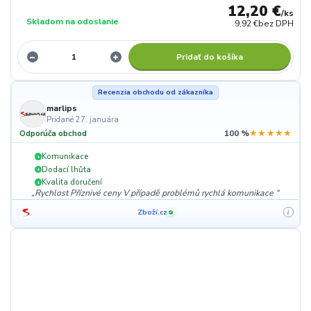
12,20 €
/
ks
Skladom na odoslanie
9,92 €
bez DPH
Pridať do košíka
Recenzia obchodu od zákazníka
marlips
Pridané 27. januára
★★★★★
Odporúča obchod
100 %
Komunikace
+
Dodací lhůta
+
Kvalita doručení
+
Rychlost Příznivé ceny V případě problémů rychlá komunikace
Zboží.cz
i
✓