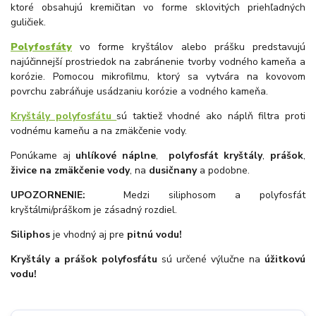
ktoré obsahujú kremičitan vo forme sklovitých priehľadných
guličiek.
Polyfosfáty
vo forme kryštálov alebo prášku predstavujú
najúčinnejší prostriedok na zabránenie tvorby vodného kameňa a
korózie. Pomocou mikrofilmu, ktorý sa vytvára na kovovom
povrchu zabráňuje usádzaniu korózie a vodného kameňa.
Kryštály polyfosfátu
sú taktiež vhodné ako náplň filtra proti
vodnému kameňu a na zmäkčenie vody.
Ponúkame aj
uhlíkové náplne
,
polyfosfát kryštály
,
prášok
,
živice na zmäkčenie vody
, na
dusičnany
a podobne.
UPOZORNENIE:
Medzi siliphosom a polyfosfát
kryštálmi/práškom je zásadný rozdiel.
Siliphos
je vhodný aj pre
pitnú vodu!
Kryštály a prášok polyfosfátu
sú určené výlučne na
úžitkovú
vodu!