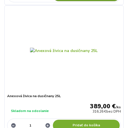
Anexová živica na dusičnany 25L
389,00 €
/
ks
Skladom na odoslanie
316,26 €
bez DPH
Pridať do košíka