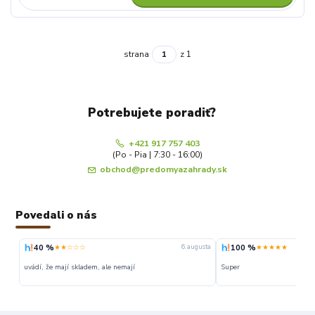
strana
z 1
Potrebujete poradiť?
+421 917 757 403
(Po - Pia | 7:30 - 16:00)
obchod@predomyazahrady.sk
Povedali o nás
40 %
100 %
★★☆☆☆
★★★★★
6. augusta
uvádí, že mají skladem, ale nemají
Super