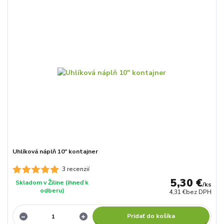
Uhlíková náplň 10" kontajner
3 recenzií
5,30 €
Skladom v Žiline (ihneď k
/
ks
odberu)
4,31 €
bez DPH
Pridať do košíka