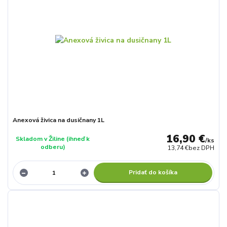
Anexová živica na dusičnany 1L
16,90 €
Skladom v Žiline (ihneď k
/
ks
odberu)
13,74 €
bez DPH
Pridať do košíka