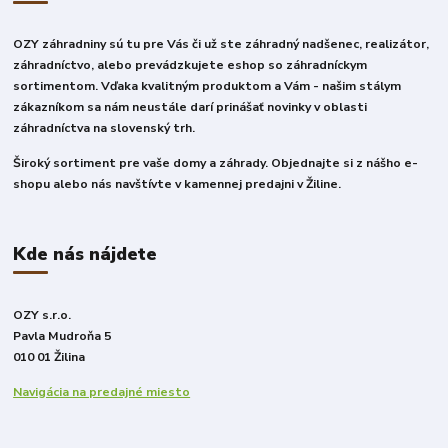
OZY záhradniny sú tu pre Vás či už ste záhradný nadšenec, realizátor,
záhradníctvo, alebo prevádzkujete eshop so záhradníckym
sortimentom. Vďaka kvalitným produktom a Vám - našim stálym
zákazníkom sa nám neustále darí prinášať novinky v oblasti
záhradníctva na slovenský trh.
Široký sortiment pre vaše domy a záhrady. Objednajte si z nášho e-
shopu alebo nás navštívte v kamennej predajni v Žiline.
Kde nás nájdete
OZY s.r.o.
Pavla Mudroňa 5
010 01 Žilina
Navigácia na predajné miesto