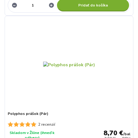
Pridať do košíka
Polyphos prášok (Pár)
2 recenzií
8,70 €
Skladom v Žiline (ihneď k
/
bal
odberu)