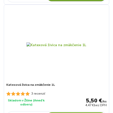
Katexová živica na zmäkčenie 1L
3 recenzií
5,50 €
Skladom v Žiline (ihneď k
/
ks
odberu)
4,47 €
bez DPH