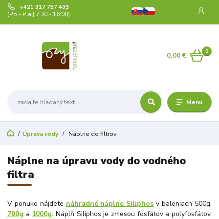
+421 917 757 403
(Po - Pia | 7:30 - 16:00)
0
0,00 €
Menu
Úprava vody
Náplne do filtrov
Náplne na úpravu vody do vodného
filtra
V ponuke nájdete
náhradné náplne Siliphos
v baleniach 500g,
700g
a
1000g
. Náplň Siliphos je zmesou fosfátov a polyfosfátov,