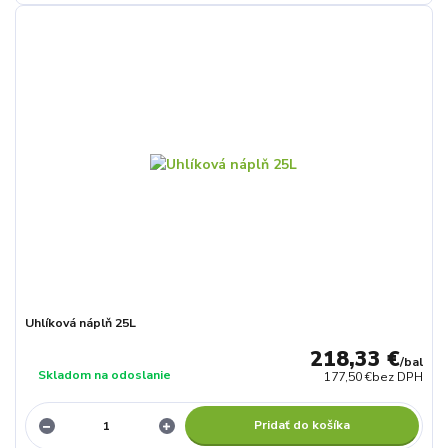
Uhlíková náplň 25L
218,33 €
/
bal
Skladom na odoslanie
177,50 €
bez DPH
Pridať do košíka