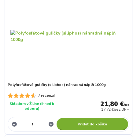
Polyfosfátové guličky (siliphos) náhradná náplň 1000g
7 recenzií
21,80 €
Skladom v Žiline (ihneď k
/
ks
odberu)
17,72 €
bez DPH
Pridať do košíka