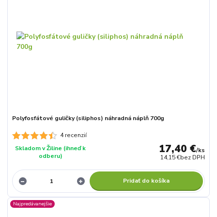
Polyfosfátové guličky (siliphos) náhradná náplň 700g
4 recenzií
17,40 €
Skladom v Žiline (ihneď k
/
ks
odberu)
14,15 €
bez DPH
Pridať do košíka
Najpredávanejšie