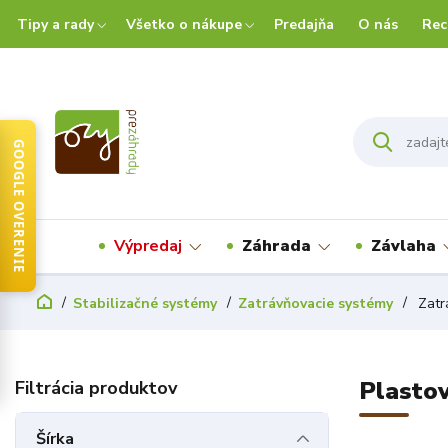
Tipy a rady
Všetko o nákupe
Predajňa
O nás
Rec
GOOGLE OVERENIE
Výpredaj
Záhrada
Závlaha
Stabilizačné systémy
Zatrávňovacie systémy
Zatr
Plastov
Šírka