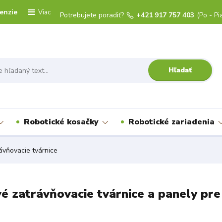
enzie
Viac
Potrebujete poradiť?
+421 917 757 403
(Po - Pi
Hľadať
Robotické kosačky
Robotické zariadenia
ávňovacie tvárnice
é zatrávňovacie tvárnice a panely pre