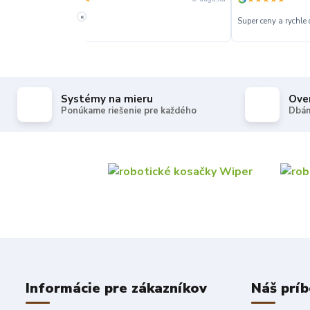
Velká 
«
Rychle dodanie,správny typ tovaru.
dodán
Systémy na mieru
Ove
Ponúkame riešenie pre každého
Dbám
Informácie pre zákazníkov
Náš prí