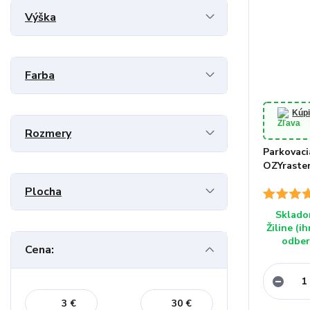
Výška
Farba
Kúpi
Rozmery
Parkovaci
OZYraster
Plocha
Sklado
Žiline (i
odber
Cena:
€
€