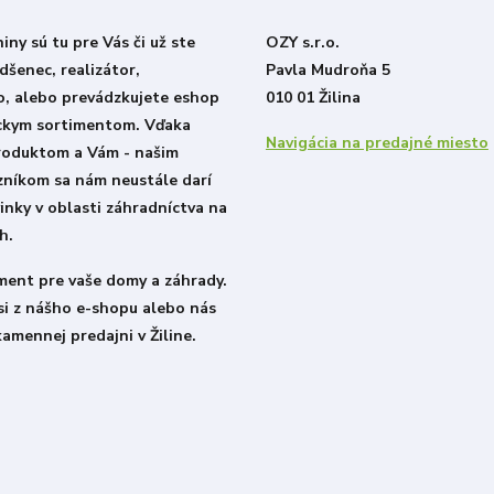
ny sú tu pre Vás či už ste
OZY s.r.o.
šenec, realizátor,
Pavla Mudroňa 5
o, alebo prevádzkujete eshop
010 01 Žilina
ckym sortimentom. Vďaka
Navigácia na predajné miesto
roduktom a Vám - našim
zníkom sa nám neustále darí
inky v oblasti záhradníctva na
h.
iment pre vaše domy a záhrady.
si z nášho e-shopu alebo nás
kamennej predajni v Žiline.