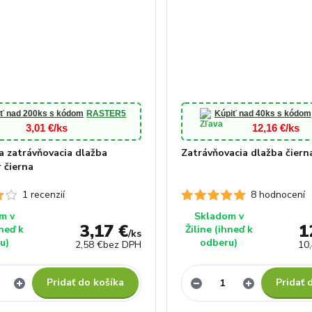
ť nad 200ks s kódom
RASTER5
Kúpiť nad 40ks s kódom
3,01 €/ks
12,16 €/ks
a zatrávňovacia dlažba
Zatrávňovacia dlažba čiern
 čierna
1 recenzií
8 hodnocení
m v
Skladom v
3,17 €
1
hneď k
Žiline (ihneď k
/
ks
u)
odberu)
2,58 €
bez DPH
10
Pridať do košíka
Pridať 