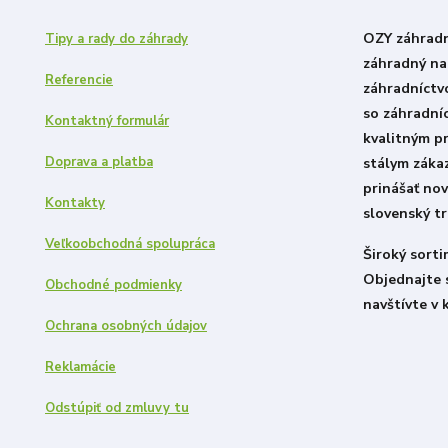
OZY záhradni
Tipy a rady do záhrady
záhradný nad
Referencie
záhradníctv
so záhradní
Kontaktný formulár
kvalitným p
Doprava a platba
stálym záka
prinášať nov
Kontakty
slovenský tr
Veľkoobchodná spolupráca
Široký sort
Objednajte 
Obchodné podmienky
navštívte v 
Ochrana osobných údajov
Reklamácie
Odstúpiť od zmluvy tu