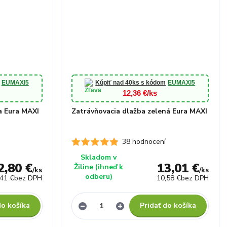
EUMAXI5
Kúpiť nad 40ks s kódom
EUMAXI5
12,36 €/ks
a Eura MAXI
Zatrávňovacia dlažba zelená Eura MAXI
38 hodnocení
Skladom v
2,80 €
13,01 €
Žiline (ihneď k
/
ks
/
ks
odberu)
,41 €
bez DPH
10,58 €
bez DPH
do košíka
Pridať do košíka