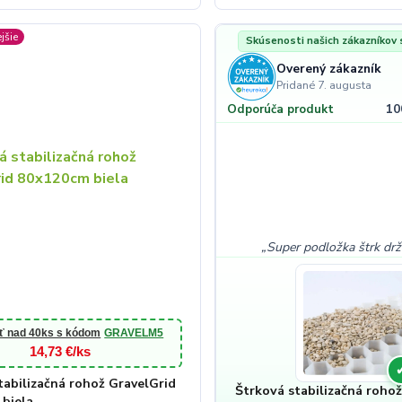
jšie
Skúsenosti našich zákazníkov
Overený zákazník
Pridané 7. augusta
10
Odporúča produkt
Super podložka štrk dr
ť nad 40ks s kódom
GRAVELM5
14,73 €/ks
tabilizačná rohož GravelGrid
Štrková stabilizačná roho
biela