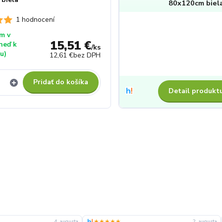
80x120cm biel
1 hodnocení
m v
15,51 €
hneď k
/
ks
u)
12,61 €
bez DPH
Pridať do košíka
Detail produkt
★★★★
★★★★★
28. júla