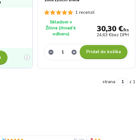
a
1 recenzií
Skladom v
30,30 €
Žiline (ihneď k
/
ks
odberu)
24,63 €
bez DPH
Pridať do košíka
u
i
strana
z 1
★★★★★
★★★★★
28. júla
26. júla