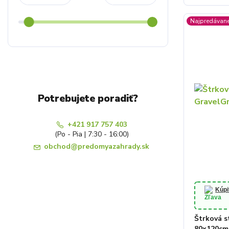
Najpredávane
Potrebujete poradiť?
+421 917 757 403
(Po - Pia | 7:30 - 16:00)
obchod@predomyazahrady.sk
Kúpi
Štrková s
80x120cm 