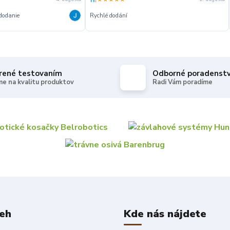
vstřícnost obchodu Komunikace Rychlé
Dobré
í — Nic
rené testovaním
Odborné poradenst
e na kvalitu produktov
Radi Vám poradíme
beh
Kde nás nájdete