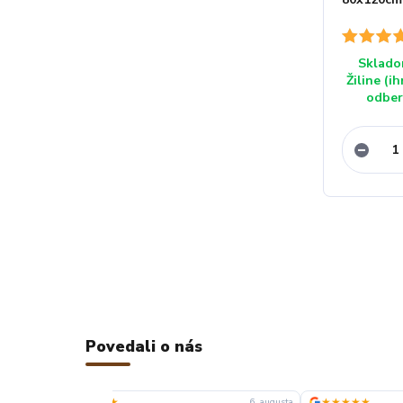
Sklado
Žiline (i
odber
Povedali o nás
★★★★★
★
2. augusta
30. júla