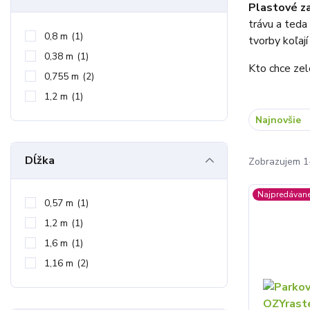
Plastové za
trávu a teda
0,8 m
(1)
tvorby koľaj
0,38 m
(1)
Kto chce zel
0,755 m
(2)
1,2 m
(1)
Najnovšie
Dĺžka
Zobrazujem 1
Najpredávane
0,57 m
(1)
1,2 m
(1)
1,6 m
(1)
1,16 m
(2)