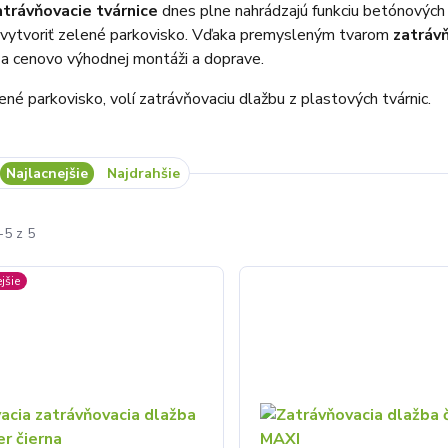
trávňovacie tvárnice
dnes plne nahrádzajú funkciu betónových
 vytvoriť zelené parkovisko. Vďaka premysleným tvarom
zatráv
í a cenovo výhodnej montáži a doprave.
ené parkovisko, volí zatrávňovaciu dlažbu z plastových tvárnic.
Najlacnejšie
Najdrahšie
-5 z 5
jšie