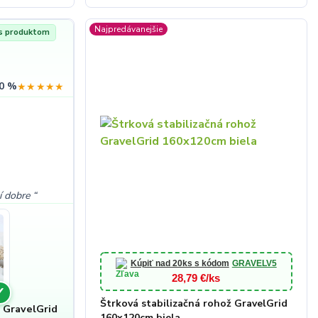
Najpredávanejšie
 s produktom
0 %
★★★★★
ží dobre
Kúpiť nad 20ks s kódom
GRAVELV5
28,79 €/ks
✓
Štrková stabilizačná rohož GravelGrid
ž GravelGrid
160x120cm biela