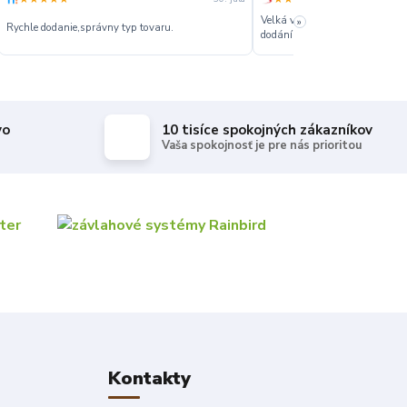
»
ziadna
zatiaľ som spoko
vo
10 tisíce spokojných zákazníkov
Vaša spokojnosť je pre nás prioritou
Kontakty