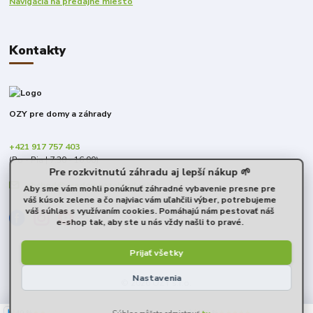
Navigácia na predajné miesto
Kontakty
OZY pre domy a záhrady
+421 917 757 403
(Po - Pia | 7:30 - 16:00)
Pre rozkvitnutú záhradu aj lepší nákup 🌱
obchod@predomyazahrady.sk
Aby sme vám mohli ponúknuť záhradné vybavenie presne pre
váš kúsok zelene a čo najviac vám uľahčili výber, potrebujeme
váš súhlas s využívaním cookies. Pomáhajú nám pestovať náš
e-shop tak, aby ste u nás vždy našli to pravé.
Prijať všetky
Nastavenia
© 2026 OZY s.r.o.
40 %
★★☆☆☆
100 %
★★★★★
6. augusta