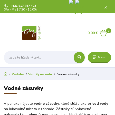
+421 917 757 403
(Po - Pia | 7:30 - 16:00)
0
0,00 €
Menu
Závlaha
Ventily na vodu
Vodné zásuvky
Vodné zásuvky
V ponuke nájdete
vodné zásuvky
, ktoré slúžia ako
prívod vody
na ľubovoľné miesto v záhrade. Zásuvky sú vybavené
automatickým
odvodňovacím
ventilom, ktorý slúži ako ochrana