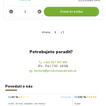
25,35 €
bez DPH
Pridať do košíka
strana
z 1
Potrebujete poradiť?
+421 917 757 403
(Po - Pia | 7:30 - 16:00)
obchod@predomyazahrady.sk
Povedali o nás
40 %
100 %
★★☆☆☆
★★★★★
6. augusta
uvádí, že mají skladem, ale nemají
Super