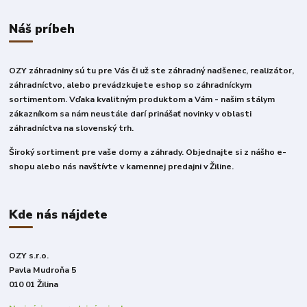
Náš príbeh
OZY záhradniny sú tu pre Vás či už ste záhradný nadšenec, realizátor,
záhradníctvo, alebo prevádzkujete eshop so záhradníckym
sortimentom. Vďaka kvalitným produktom a Vám - našim stálym
zákazníkom sa nám neustále darí prinášať novinky v oblasti
záhradníctva na slovenský trh.
Široký sortiment pre vaše domy a záhrady. Objednajte si z nášho e-
shopu alebo nás navštívte v kamennej predajni v Žiline.
Kde nás nájdete
OZY s.r.o.
Pavla Mudroňa 5
010 01 Žilina