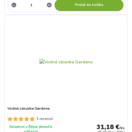
Pridať do košíka
Vodná zásuvka Gardena
1 recenzií
31,18 €
Skladom v Žiline (ihneď k
/
ks
odberu)