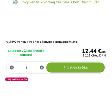
Guľový ventil k vodnej zásuvke s kohútikom 3/4"
12,44 €
Skladom v Žiline (ihneď k
/
ks
odberu)
10,11 €
bez DPH
Pridať do košíka
Najpredávanejšie