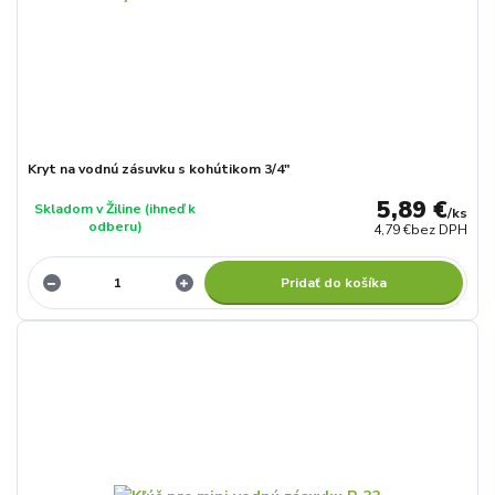
Kryt na vodnú zásuvku s kohútikom 3/4"
5,89 €
Skladom v Žiline (ihneď k
/
ks
odberu)
4,79 €
bez DPH
Pridať do košíka