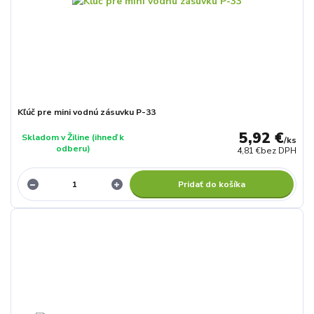
Kľúč pre mini vodnú zásuvku P-33
5,92 €
Skladom v Žiline (ihneď k
/
ks
odberu)
4,81 €
bez DPH
Pridať do košíka