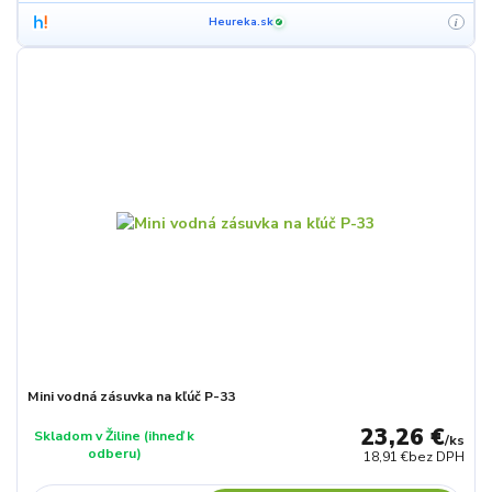
Heureka.sk
i
✓
Mini vodná zásuvka na kľúč P-33
23,26 €
Skladom v Žiline (ihneď k
/
ks
odberu)
18,91 €
bez DPH