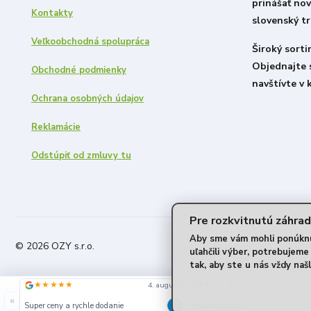
prinášať nov
Kontakty
slovenský tr
Veľkoobchodná spolupráca
Široký sort
Objednajte 
Obchodné podmienky
navštívte v 
Ochrana osobných údajov
Reklamácie
Odstúpiť od zmluvy tu
Pre rozkvitnutú záhrad
Aby sme vám mohli ponúknuť
© 2026 OZY s.r.o.
uľahčili výber, potrebujem
tak, aby ste u nás vždy našl
★★★★★
★★★★★
4. augusta
«
Super ceny a rychle dodanie
Rychlé dodání