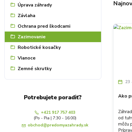
Najnov
Úprava záhrady
Závlaha
Ochrana pred škodcami
Zazimovanie
Robotické kosačky
Vianoce
Zemné skrutky
23
Ako pr
Potrebujete poradiť?
Záhrad
+421 917 757 403
od tuh
(Po - Pia | 7:30 - 16:00)
môžu po
obchod@predomyazahrady.sk
Prípra