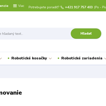
enzie
Viac
Potrebujete poradiť?
+421 917 757 403
(Po - Pi
Hľadať
Robotické kosačky
Robotické zariadenia
movanie