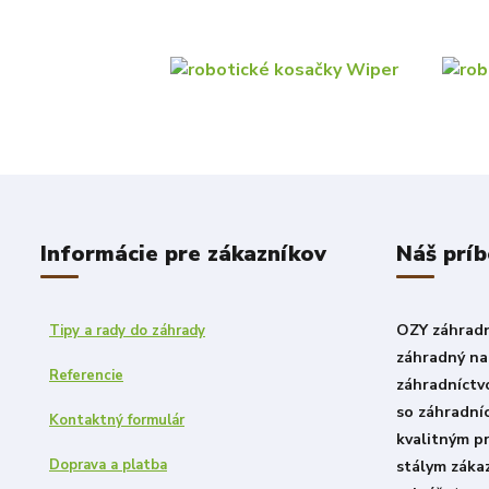
Informácie pre zákazníkov
Náš prí
OZY záhradni
Tipy a rady do záhrady
záhradný nad
Referencie
záhradníctv
so záhradní
Kontaktný formulár
kvalitným p
Doprava a platba
stálym záka