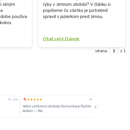
i silným
ryby v zimnom období? V článku si
Na
popíšeme čo všetko je potrebné
 dobe používa
spraviť s jazierkom pred zimou.
 kokos,
čítať celý článok
strana
z 1
★★★★★
★★★★★
30. júla
28. júla
Velká vstřícnost obchodu Komunikace Rychlé
»
Dobré
dodání — Nic