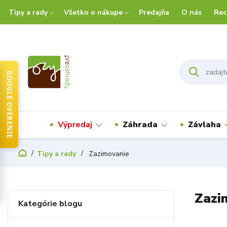
Tipy a rady
Všetko o nákupe
Predajňa
O nás
Rec
GOOGLE OVERENIE
Výpredaj
Záhrada
Závlaha
Tipy a rady
Zazimovanie
Zazi
Kategórie blogu