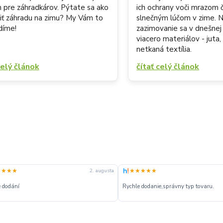
 pre záhradkárov. Pýtate sa ako
ich ochrany voči mrazom č
viť záhradu na zimu? My Vám to
slnečným lúčom v zime. 
díme!
zazimovanie sa v dnešnej
viacero materiálov - juta,
netkaná textília.
celý článok
čítať celý článok
★★★★
★★★★★
2. augusta
 dodání
Rychle dodanie,správny typ tovaru.