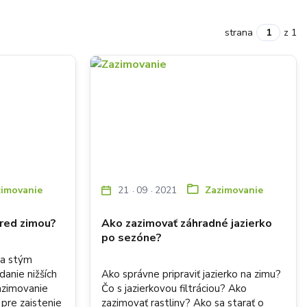
strana
z 1
21
09
2021
zimovanie
Zazimovanie
pred zimou?
Ako zazimovať záhradné jazierko
po sezóne?
 a stým
danie nižších
Ako správne pripraviť jazierko na zimu?
Zazimovanie
Čo s jazierkovou filtráciou? Ako
 pre zaistenie
zazimovať rastliny? Ako sa starať o