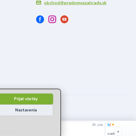
obchod@predomyazahrady.sk
Prijať všetky
Nastavenia
★★★★★
★★★★★
28. júla
28. júla
»
u Komunikace
Dobré
ziadna