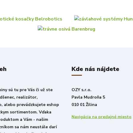
beh
Kde nás nájdete
ny sú tu pre Vás či už ste
OZY s.r.o.
šenec, realizátor,
Pavla Mudroňa 5
o, alebo prevádzkujete eshop
010 01 Žilina
ckym sortimentom. Vďaka
Navigácia na predajné miesto
roduktom a Vám - našim
zníkom sa nám neustále darí