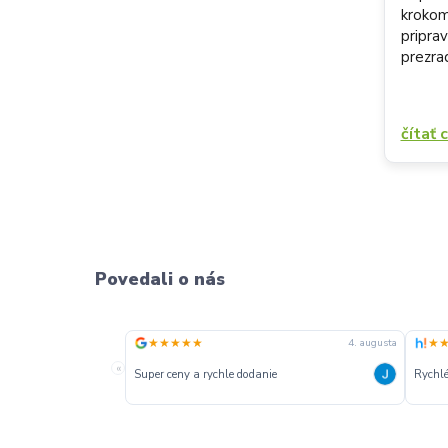
krokom
pripra
prezra
čítať 
Povedali o nás
★★★★★
★
4. augusta
«
Super ceny a rychle dodanie
Rychlé