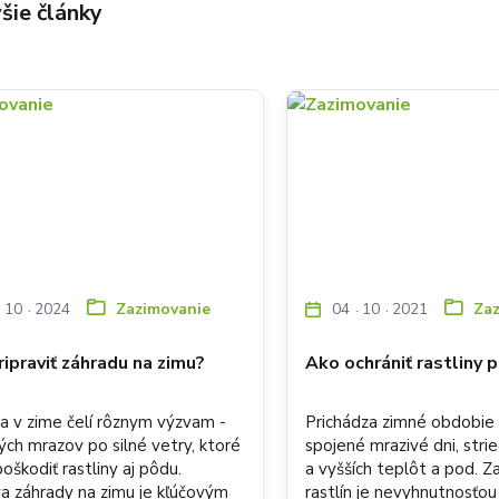
šie články
10
2024
04
10
2021
Zazimovanie
Za
ipraviť záhradu na zimu?
Ako ochrániť rastliny 
a v zime čelí rôznym výzvam -
Prichádza zimné obdobie
ých mrazov po silné vetry, ktoré
spojené mrazivé dni, strie
škodiť rastliny aj pôdu.
a vyšších teplôt a pod. 
va záhrady na zimu je kľúčovým
rastlín je nevyhnutnosťou