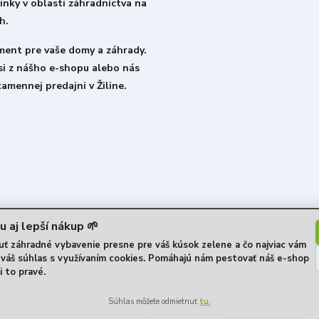
inky v oblasti záhradníctva na
h.
iment pre vaše domy a záhrady.
si z nášho e-shopu alebo nás
kamennej predajni v Žiline.
u aj lepší nákup 🌱
 záhradné vybavenie presne pre váš kúsok zelene a čo najviac vám
e váš súhlas s využívaním cookies. Pomáhajú nám pestovať náš e-shop
i to pravé.
★★★★★
★★★★★
2. augusta
30. júla
Velká vstřícnost obchod
Rychle dodanie,správny typ tovaru.
Rychlé dodání — Nic