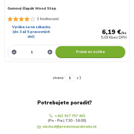
Gumový šľapák Wood Step
1 hodnocení
Vyrába sa na zákazku
6,19 €
(do 3 až 5 pracovných
/
ks
dní)
5,03 €
bez DPH
Pridať do košíka
strana
z 1
Potrebujete poradiť?
+421 917 757 403
(Po - Pia | 7:30 - 16:00)
obchod@predomyazahrady.sk