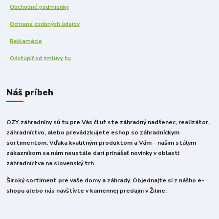
Obchodné podmienky
Ochrana osobných údajov
Reklamácie
Odstúpiť od zmluvy tu
Náš príbeh
OZY záhradniny sú tu pre Vás či už ste záhradný nadšenec, realizátor,
záhradníctvo, alebo prevádzkujete eshop so záhradníckym
sortimentom. Vďaka kvalitným produktom a Vám - našim stálym
zákazníkom sa nám neustále darí prinášať novinky v oblasti
záhradníctva na slovenský trh.
Široký sortiment pre vaše domy a záhrady. Objednajte si z nášho e-
shopu alebo nás navštívte v kamennej predajni v Žiline.