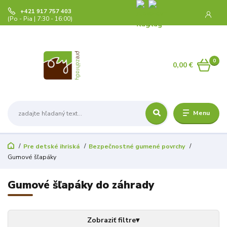
+421 917 757 403
(Po - Pia | 7:30 - 16:00)
0
0,00 €
Menu
Pre detské ihriská
Bezpečnostné gumené povrchy
Gumové šľapáky
Gumové šľapáky do záhrady