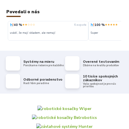
Povedali o nás
40 %
100 %
★★☆☆☆
★★★★★
6. augusta
uvádí, že mají skladem, ale nemají
Super
Systémy na mieru
Overené testovaním
Ponúkame riešenie pre každého
Dbáme na kvalitu produktov
10 tisíce spokojných
Odborné poradenstvo
zákazníkov
Radi Vám poradíme
Vaša spokojnosť je pre nás
prioritou