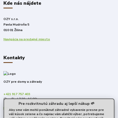
Kde nás nájdete
OZY s.r.o.
Pavla Mudroňa 5
010 01 Žilina
Navigácia na predajné miesto
Kontakty
OZY pre domy a záhrady
+421 917 757 403
(Po - Pia | 7:30 - 16:00)
Pre rozkvitnutú záhradu aj lepší nákup 🌱
obchod@predomyazahrady.sk
Aby sme vám mohli ponúknuť záhradné vybavenie presne pre
váš kúsok zelene a čo najviac vám uľahčili výber, potrebujeme