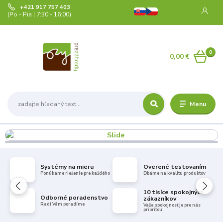
+421 917 757 403
(Po - Pia | 7:30 - 16:00)
0
0,00 €
Menu
Systémy na mieru
Overené testovaním
Ponúkame riešenie pre každého
Dbáme na kvalitu produktov
10 tisíce spokojných
Odborné poradenstvo
zákazníkov
Radi Vám poradíme
Vaša spokojnosť je pre nás
prioritou