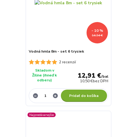
- 10 %
14,34 €
Vodná hmla 8m - set 6 trysiek
2 recenzií
Skladom v
12,91 €
Žiline (ihneď k
/
bal
odberu)
10,50 €
bez DPH
Pridať do košíka
Najpredávanejšie