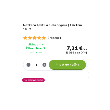
Netkaná textília biela 50g/m2 | 1,6x10m |
16m2
9 recenzií
Skladom v
7,21 €
Žiline (ihneď k
/
ks
odberu)
5,86 €
bez DPH
Pridať do košíka
Najpredávanejšie