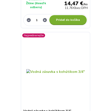
14,47 €
Žiline (ihneď k
/
ks
odberu)
11,76 €
bez DPH
Pridať do košíka
Najpredávanejšie
Vodná zásuvka s kohútikom 3/4"