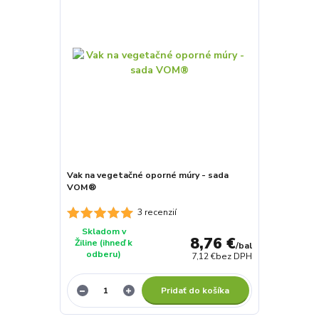
Vak na vegetačné oporné múry - sada
VOM®
3 recenzií
Skladom v
8,76 €
Žiline (ihneď k
/
bal
odberu)
7,12 €
bez DPH
Pridať do košíka