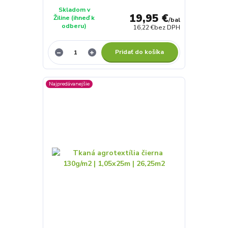
Skladom v
19,95 €
Žiline (ihneď k
/
bal
odberu)
16,22 €
bez DPH
Pridať do košíka
Najpredávanejšie