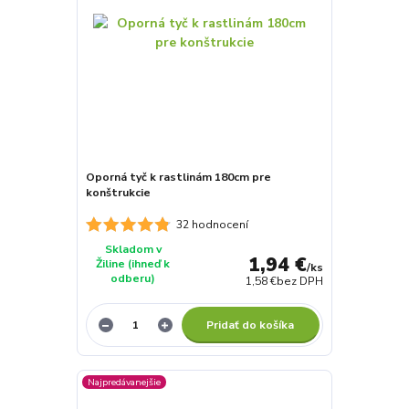
Oporná tyč k rastlinám 180cm pre
konštrukcie
32 hodnocení
Skladom v
1,94 €
Žiline (ihneď k
/
ks
odberu)
1,58 €
bez DPH
Pridať do košíka
Najpredávanejšie