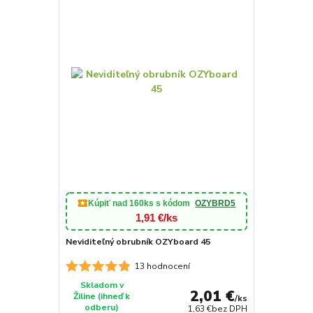
Kúpiť nad
160ks
s kódom
OZYBRD5
1,91 €/ks
Neviditeľný obrubník OZYboard 45
13 hodnocení
Skladom v
2,01 €
Žiline (ihneď k
/
ks
odberu)
1,63 €
bez DPH