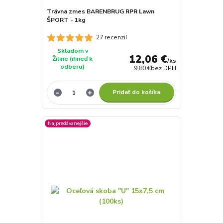
Trávna zmes BARENBRUG RPR Lawn
ŠPORT - 1kg
27 recenzií
Skladom v
12,06 €
Žiline (ihneď k
/
ks
odberu)
9,80 €
bez DPH
Pridať do košíka
Najpredávanejšie