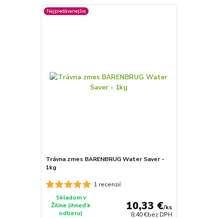
Najpredávanejšie
Trávna zmes BARENBRUG Water Saver -
1kg
1 recenzií
Skladom v
10,33 €
Žiline (ihneď k
/
ks
odberu)
8,40 €
bez DPH