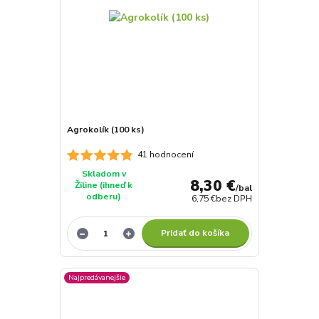
Agrokolík (100 ks)
41 hodnocení
Skladom v
8,30 €
Žiline (ihneď k
/
bal
odberu)
6,75 €
bez DPH
Pridať do košíka
Najpredávanejšie