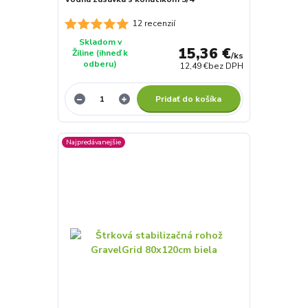
12 recenzií
Skladom v
15,36 €
Žiline (ihneď k
/
ks
odberu)
12,49 €
bez DPH
Pridať do košíka
Najpredávanejšie