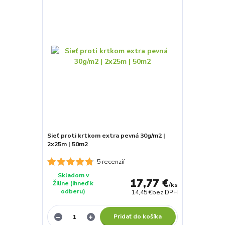
Sieť proti krtkom extra pevná 30g/m2 |
2x25m | 50m2
5 recenzií
Skladom v
17,77 €
Žiline (ihneď k
/
ks
odberu)
14,45 €
bez DPH
Pridať do košíka