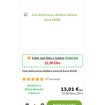
Kúpiť nad 40ks s kódom
EUMAXI5
12,36 €/ks
Zatrávňovacia dlažba zelená Eura MAXI
37 recenzií
Skladom v
13,01 €
Žiline (ihneď k
/
ks
odberu)
10,58 €
bez DPH
Pridať do košíka