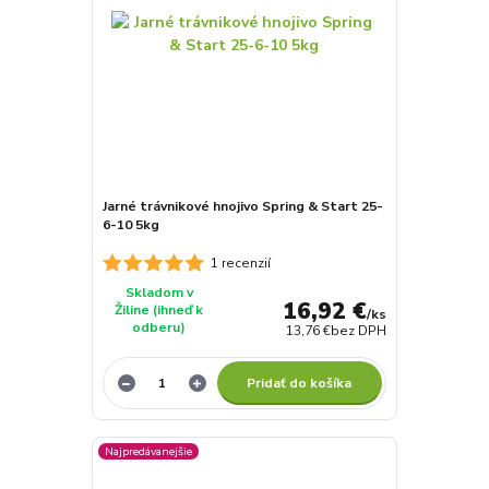
Jarné trávnikové hnojivo Spring & Start 25-
6-10 5kg
1 recenzií
Skladom v
16,92 €
Žiline (ihneď k
/
ks
odberu)
13,76 €
bez DPH
Pridať do košíka
Najpredávanejšie