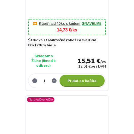
Kúpiť nad 40ks s kódom
GRAVELM5
14,73 €/ks
Štrková stabilizačná rohož GravelGrid
80x120cm biela
Skladom v
15,51 €
Žiline (ihneď k
/
ks
odberu)
12,61 €
bez DPH
Pridať do košíka
Najpredávanejšie