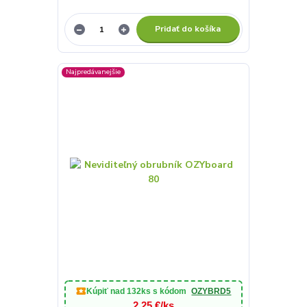
Pridať do košíka
Najpredávanejšie
Kúpiť nad
132ks
s kódom
OZYBRD5
2,25 €/ks