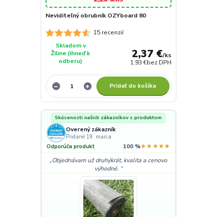
Neviditeľný obrubník OZYboard 80
15 recenzií
Skladom v
2,37 €
Žiline (ihneď k
/
ks
odberu)
1,93 €
bez DPH
Pridať do košíka
Skúsenosti našich zákazníkov s produktom
Overený zákazník
Pridané 19. marca
★★★★★
Odporúča produkt
100 %
Objednávam už druhýkrát, kvalita a cenovo
výhodné.