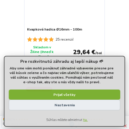
Kvapková hadica Ø16mm - 100m
25 recenzií
Skladom v
29,64 €
Žiline (ihneď k
/
bal
odberu)
24,10 €
bez DPH
Pre rozkvitnutú záhradu aj lepší nákup 🌱
Aby sme vám mohli ponúknuť záhradné vybavenie presne pre
Pridať do košíka
váš kúsok zelene a čo najviac vám uľahčili výber, potrebujeme
váš súhlas s využívaním cookies. Pomáhajú nám pestovať náš
e-shop tak, aby ste u nás vždy našli to pravé.
Najpredávanejšie
Prijať všetky
Nastavenia
100 %
★★★★★
100 %
★★★★★
4. augusta
×
Super ceny a rychle dodanie
Rychlé dodání