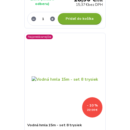
/
bal
odberu)
15,37 €
bez DPH
Pridať do košíka
Najpredávanejšie
- 10 %
22,16 €
Vodná hmla 15m - set 8 trysiek