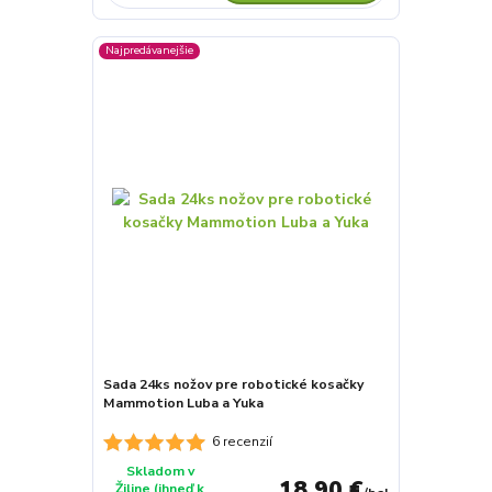
Najpredávanejšie
Sada 24ks nožov pre robotické kosačky
Mammotion Luba a Yuka
6 recenzií
Skladom v
18,90 €
Žiline (ihneď k