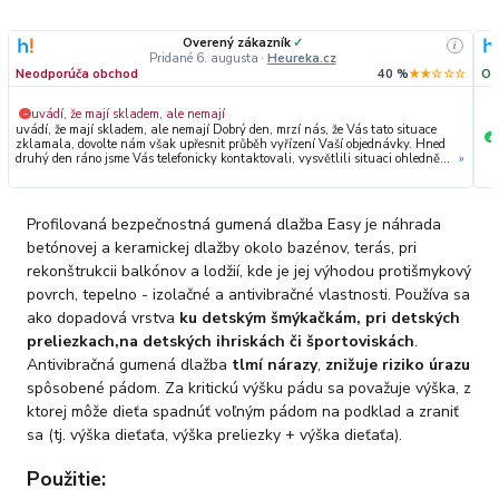
Overený zákazník
✓
i
Pridané 6. augusta
·
Heureka.cz
Neodporúča obchod
40 %
★★☆☆☆
Od
uvádí, že mají skladem, ale nemají
−
uvádí, že mají skladem, ale nemají Dobrý den, mrzí nás, že Vás tato situace
+
zklamala, dovolte nám však upřesnit průběh vyřízení Vaší objednávky. Hned
druhý den ráno jsme Vás telefonicky kontaktovali, vysvětlili situaci ohledně
»
neočekávaného výpadku zboží a ještě prověřovali jeho dostupnost přímo u
dodavatele. Jelikož zboží nebylo k dispozici ani u něj, museli jsme objednávku
stornovat. O všem jsme Vás obratem informovali a náležitě se omluvili.
Zakládáme si na férovém a rychlém jednání. O to více nás mrzí, že i přes naši
Profilovaná bezpečnostná gumená dlažba Easy je náhrada
okamžitou reakci, osobní telefonát a maximální snahu náš obchod
nedoporučujete. Věříme, že nám v budoucnu dáte příležitost přesvědčit Vás o
betónovej a keramickej dlažby okolo bazénov, terás, pri
kvalitě našich služeb. Tým OZY.market
rekonštrukcii balkónov a lodžií, kde je jej výhodou protišmykový
povrch, tepelno - izolačné a antivibračné vlastnosti. Používa sa
ako dopadová vrstva
ku detským šmýkačkám, pri detských
preliezkach,
na detských ihriskách či športoviskách
.
Antivibračná gumená dlažba
tlmí nárazy
,
znižuje riziko úrazu
spôsobené pádom. Za kritickú výšku pádu sa považuje výška, z
ktorej môže dieťa spadnúť voľným pádom na podklad a zraniť
sa (tj. výška dieťaťa, výška preliezky + výška dieťaťa).
Použitie: