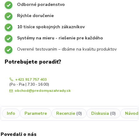
Odborné poradenstvo
Rýchle doručenie
10 tisíce spokojných zákazníkov
Systémy na mieru - riešenie pre každého
Overené testovaním – dbáme na kvalitu produktov
Potrebujete poradiť?
+421 917 757 403
(Po - Pia | 7:30 - 16:00)
obchod@predomyazahrady.sk
Info
Parametre
Recenzie
0
Diskusia
0
Návod
Povedali o nás