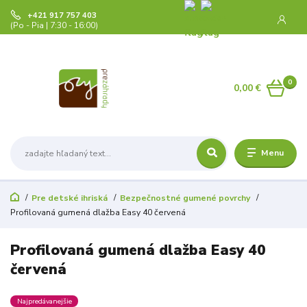
+421 917 757 403
(Po - Pia | 7:30 - 16:00)
0
0,00 €
Menu
Pre detské ihriská
Bezpečnostné gumené povrchy
Profilovaná gumená dlažba Easy 40 červená
Profilovaná gumená dlažba Easy 40
červená
Najpredávanejšie