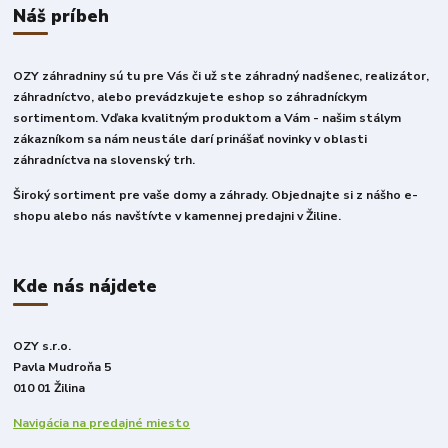
Náš príbeh
OZY záhradniny sú tu pre Vás či už ste záhradný nadšenec, realizátor,
záhradníctvo, alebo prevádzkujete eshop so záhradníckym
sortimentom. Vďaka kvalitným produktom a Vám - našim stálym
zákazníkom sa nám neustále darí prinášať novinky v oblasti
záhradníctva na slovenský trh.
Široký sortiment pre vaše domy a záhrady. Objednajte si z nášho e-
shopu alebo nás navštívte v kamennej predajni v Žiline.
Kde nás nájdete
OZY s.r.o.
Pavla Mudroňa 5
010 01 Žilina
Navigácia na predajné miesto