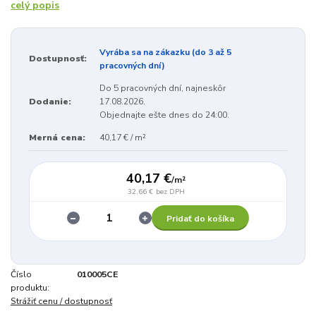
celý popis
Vyrába sa na zákazku (do 3 až 5
Dostupnosť:
pracovných dní)
Do 5 pracovných dní, najneskôr
Dodanie:
17.08.2026.
Objednajte ešte dnes do 24:00.
Merná cena:
40,17 € / m²
40,17 €
/
m²
32,66 €
bez DPH
Pridať do košíka
Číslo
010005CE
produktu:
Strážiť cenu / dostupnosť