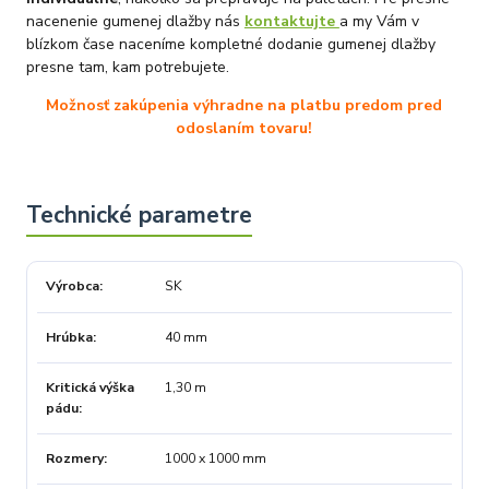
nacenenie gumenej dlažby nás
kontaktujte
a my Vám v
blízkom čase naceníme kompletné dodanie gumenej dlažby
presne tam, kam potrebujete.
Možnosť zakúpenia výhradne na platbu predom pred
odoslaním tovaru!
Výrobca
SK
Hrúbka
40 mm
Kritická výška
1,30 m
pádu
Rozmery
1000 x 1000 mm