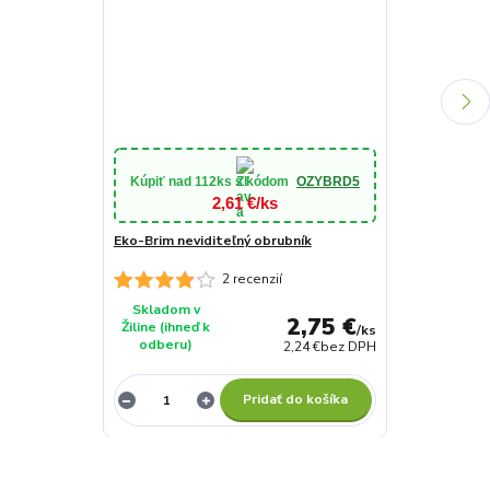
Prírodné hno
25kg
Kúpiť nad
112ks
s kódom
OZYBRD5
2,61 €/ks
Eko-Brim neviditeľný obrubník
2 recenzií
Skladom v
2,75 €
Žiline (ihneď k
Momentáln
/
ks
odberu)
2,24 €
bez DPH
nedostupn
Pridať do košíka