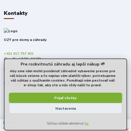
Kontakty
OZY pre domy a záhrady
+421 917 757 403
(Po - Pia | 7:30 - 16:00)
Pre rozkvitnutú záhradu aj lepší nákup 🌱
obchod@predomyazahrady.sk
Aby sme vám mohli ponúknuť záhradné vybavenie presne pre
váš kúsok zelene a čo najviac vám uľahčili výber, potrebujeme
váš súhlas s využívaním cookies. Pomáhajú nám pestovať náš
e-shop tak, aby ste u nás vždy našli to pravé.
Prijať všetky
Nastavenia
© 2026 OZY s.r.o.
-
+
40 %
★★☆☆☆
100 %
★★★★★
6. augusta
40,17 €
/
m²
×
uvádí, že mají skladem, ale nemají
Super