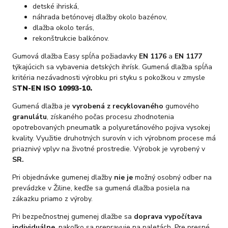
detské ihriská,
náhrada betónovej dlažby okolo bazénov,
dlažba okolo terás,
rekonštrukcie balkónov.
Gumová dlažba Easy spĺňa požiadavky
EN 1176
a
EN 1177
týkajúcich sa vybavenia detských ihrísk. Gumená dlažba spĺňa
kritéria nezávadnosti výrobku pri styku s pokožkou v zmysle
S
TN-EN ISO 10993-10.
Gumená dlažba je
vyrobená z recyklovaného
gumového
granulátu
, získaného počas procesu zhodnotenia
opotrebovaných pneumatík a polyuretánového pojiva vysokej
kvality. Využitie druhotných surovín v ich výrobnom procese má
priaznivý vplyv na životné prostredie. Výrobok je vyrobený v
SR.
Pri objednávke gumenej dlažby
nie je
možný osobný odber na
prevádzke v Žiline, keďže sa gumená dlažba posiela na
zákazku priamo z výroby.
Pri bezpečnostnej gumenej dlažbe sa
doprava vypočítava
individuálne
, nakoľko sa prepravuje na paletách. Pre presné