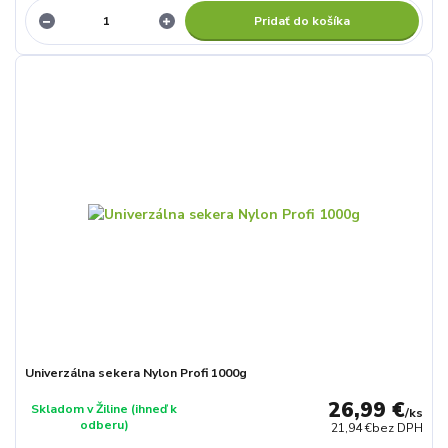
Pridať do košíka
Univerzálna sekera Nylon Profi 1000g
26,99 €
Skladom v Žiline (ihneď k
/
ks
odberu)
21,94 €
bez DPH