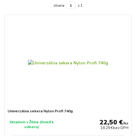
strana
z 1
Univerzálna sekera Nylon Profi 740g
22,50 €
Skladom v Žiline (ihneď k
/
ks
odberu)
18,29 €
bez DPH