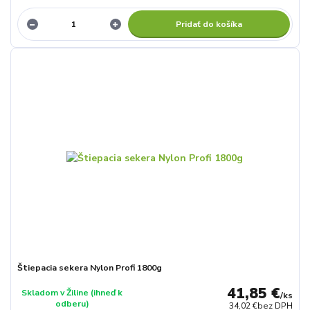
Pridať do košíka
Štiepacia sekera Nylon Profi 1800g
41,85 €
Skladom v Žiline (ihneď k
/
ks
odberu)
34,02 €
bez DPH