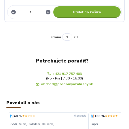
Pridať do košíka
strana
z 1
Potrebujete poradiť?
+421 917 757 403
(Po - Pia | 7:30 - 16:00)
obchod@predomyazahrady.sk
Povedali o nás
40 %
100 %
★★☆☆☆
★★★★★
6. augusta
uvádí, že mají skladem, ale nemají
Super