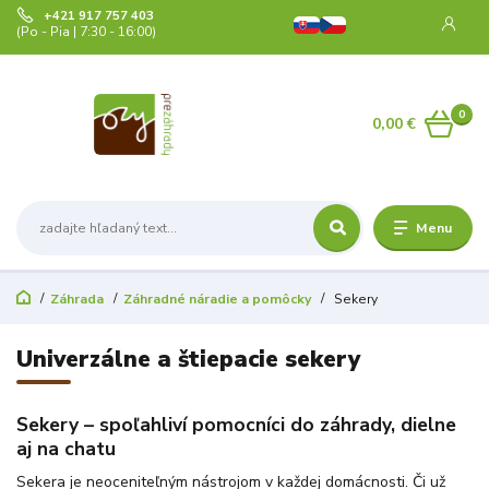
+421 917 757 403
(Po - Pia | 7:30 - 16:00)
0
0,00 €
Menu
Záhrada
Záhradné náradie a pomôcky
Sekery
Univerzálne a štiepacie sekery
Sekery – spoľahliví pomocníci do záhrady, dielne
aj na chatu
Sekera je neoceniteľným nástrojom v každej domácnosti. Či už