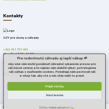
Kontakty
OZY pre domy a záhrady
+421 917 757 403
(Po - Pia | 7:30 - 16:00)
Pre rozkvitnutú záhradu aj lepší nákup 🌱
obchod@predomyazahrady.sk
Aby sme vám mohli ponúknuť záhradné vybavenie presne pre
váš kúsok zelene a čo najviac vám uľahčili výber, potrebujeme
váš súhlas s využívaním cookies. Pomáhajú nám pestovať náš
e-shop tak, aby ste u nás vždy našli to pravé.
Prijať všetky
Nastavenia
© 2026 OZY s.r.o.
40 %
★★☆☆☆
100 %
★★★★★
6. augusta