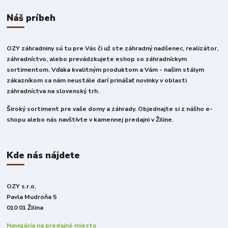
Náš príbeh
OZY záhradniny sú tu pre Vás či už ste záhradný nadšenec, realizátor,
záhradníctvo, alebo prevádzkujete eshop so záhradníckym
sortimentom. Vďaka kvalitným produktom a Vám - našim stálym
zákazníkom sa nám neustále darí prinášať novinky v oblasti
záhradníctva na slovenský trh.
Široký sortiment pre vaše domy a záhrady. Objednajte si z nášho e-
shopu alebo nás navštívte v kamennej predajni v Žiline.
Kde nás nájdete
OZY s.r.o.
Pavla Mudroňa 5
010 01 Žilina
Navigácia na predajné miesto