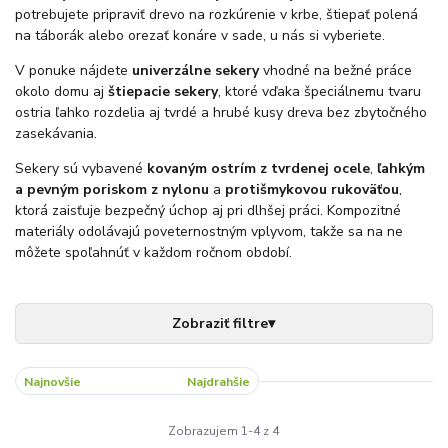
potrebujete pripraviť drevo na rozkúrenie v krbe, štiepať polená
na táborák alebo orezať konáre v sade, u nás si vyberiete.
V ponuke nájdete
univerzálne sekery
vhodné na bežné práce
okolo domu aj
štiepacie sekery
, ktoré vďaka špeciálnemu tvaru
ostria ľahko rozdelia aj tvrdé a hrubé kusy dreva bez zbytočného
zasekávania.
Sekery sú vybavené
kovaným ostrím z tvrdenej ocele
,
ľahkým
a pevným poriskom z nylonu
a
protišmykovou rukoväťou
,
ktorá zaisťuje bezpečný úchop aj pri dlhšej práci. Kompozitné
materiály odolávajú poveternostným vplyvom, takže sa na ne
môžete spoľahnúť v každom ročnom období.
Najnovšie
Najlacnejšie
Najdrahšie
Zobrazujem 1-4 z 4