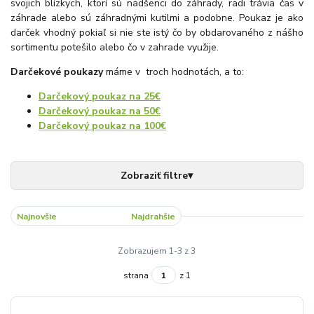
svojich blízkych, ktorí sú nadšenci do záhrady, radi trávia čas v
záhrade alebo sú záhradnými kutilmi a podobne. Poukaz je ako
darček vhodný pokiaľ si nie ste istý čo by obdarovaného z nášho
sortimentu potešilo alebo čo v zahrade využije.
Darčekové poukazy
máme v troch hodnotách, a to:
Darčekový poukaz na 25€
Darčekový poukaz na 50€
Darčekový poukaz na 100€
Najnovšie
Najlacnejšie
Najdrahšie
Zobrazujem 1-3 z 3
strana
z 1