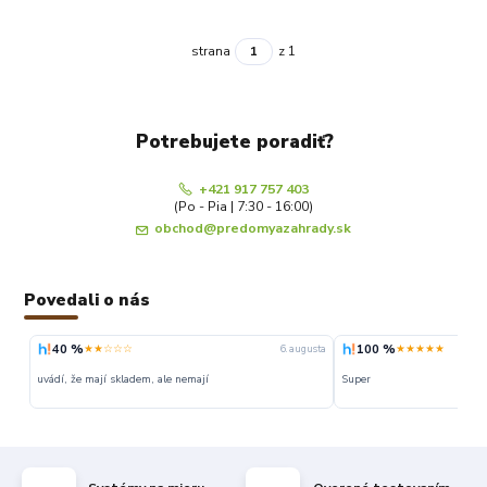
strana
z 1
Potrebujete poradiť?
+421 917 757 403
(Po - Pia | 7:30 - 16:00)
obchod@predomyazahrady.sk
Povedali o nás
40 %
100 %
★★☆☆☆
★★★★★
6. augusta
uvádí, že mají skladem, ale nemají
Super