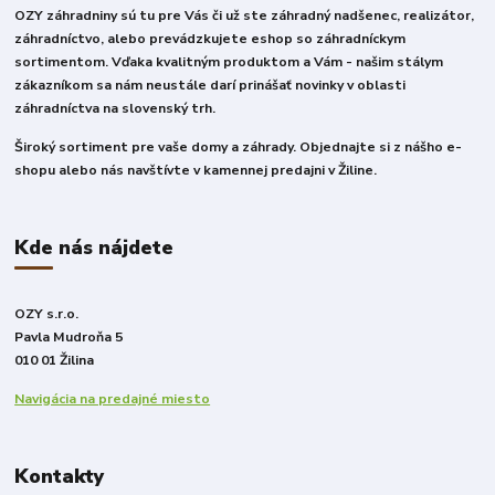
OZY záhradniny sú tu pre Vás či už ste záhradný nadšenec, realizátor,
záhradníctvo, alebo prevádzkujete eshop so záhradníckym
sortimentom. Vďaka kvalitným produktom a Vám - našim stálym
zákazníkom sa nám neustále darí prinášať novinky v oblasti
záhradníctva na slovenský trh.
Široký sortiment pre vaše domy a záhrady. Objednajte si z nášho e-
shopu alebo nás navštívte v kamennej predajni v Žiline.
Kde nás nájdete
OZY s.r.o.
Pavla Mudroňa 5
010 01 Žilina
Navigácia na predajné miesto
Kontakty