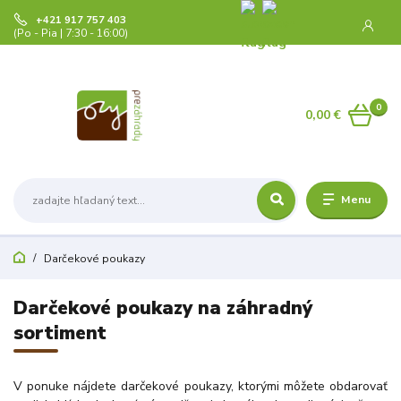
+421 917 757 403
(Po - Pia | 7:30 - 16:00)
0
0,00 €
Menu
Darčekové poukazy
Darčekové poukazy na záhradný
sortiment
V ponuke nájdete darčekové poukazy, ktorými môžete obdarovať