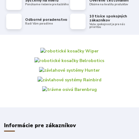
Systémy na mieru
Overené testovaním
Ponúkame riešenie pre každého
Dbáme na kvalitu produktov
10 tisíce spokojných
Odborné poradenstvo
zákazníkov
Radi Vám poradíme
Vaša spokojnosť je pre nás
prioritou
Informácie pre zákazníkov