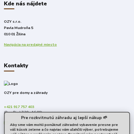
Kde nás nájdete
OZY s.r.o.
Pavla Mudroňa 5
010 01 Žilina
Navigácia na predajné miesto
Kontakty
OZY pre domy a záhrady
+421 917 757 403
(Po - Pia | 7:30 - 16:00)
Pre rozkvitnutú záhradu aj lepší nákup 🌱
obchod@predomyazahrady.sk
Aby sme vám mohli ponúknuť záhradné vybavenie presne pre
váš kúsok zelene a čo najviac vám uľahčili výber, potrebujeme