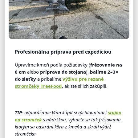
Profesionálna príprava pred expedíciou
Upravíme kmeň podľa požiadavky (
frézovanie na
6 cm
alebo
príprava do stojana
),
balíme 2–3×
do sieťky
a pribalíme
výživu pre rezané
stromčeky TreeFood
, ak ste si ich zakúpili.
TIP:
odporúčame Vám kúpiť si rýchloupínací
stojan
na stromček
s nádržkou, vyhnete sa tak frézovaniu,
ktorým sa odstráni kôra z kmeňa a skráti výdrž
stromčeka.