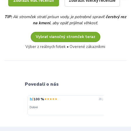
Zobraziť viac recenzií
Zobraziť všetky recenzie
TIP:
Ak stromček stratí prísun vody, je potrebné spraviť
čerstvý rez
na kmeni
, aby opäť prijímal vlhkosť.
Vybrať vianočný stromček teraz
Výber z reálnych fotiek • Overené zákazníkmi
Povedali o nás
100 %
100 %
★★★★★
★
28. júla
28. júla
Rychlé dodání —
Dobré
ziadna