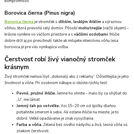
kompromisov.
Borovica čierna (Pinus nigra)
Borovica čierna
je stromček s
dlhším, lesklým ihličím
a výraznou
vôňou, ktorá prevoňá celý domov. Pôsobí
mohutnejšie
(väčší objem) –
krásne vynikne vo väčšom priestore a s
väčšími ozdobami
. Ihličie
dobre drží aj po preschnutí, takže ak milujete intenzívnu vôňu lesa,
borovica je pre vás vynikajúca voľba.
Čerstvosť robí živý vianočný stromček
krásnym
Živý stromček nemusí byť „dokonalý ako z reklamy“. Dôležitejšia je jeho
životnosť a vôňa. Pri osobnom nákupe si skúste rýchly test:
Pevné, pružné ihličie.
Jemne ho ohnite – malo by sa ohýbať do
„U“, nie lámať.
Jemný ťah po vetvičke.
Asi 15–20 cm od špičky dlaňou
potiahnite smerom k sebe. Ak ostane ihličie na mieste, je to
dobré. Veľké opadávanie je znak vysychania.
Farba a vôňa.
Zelená bez sivého nádychu a živá, lesná vôňa sú
znakom čerstvosti.