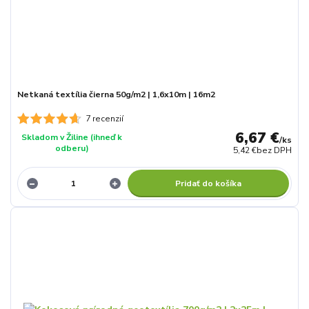
Netkaná textília čierna 50g/m2 | 1,6x10m | 16m2
7 recenzií
6,67 €
Skladom v Žiline (ihneď k
/
ks
odberu)
5,42 €
bez DPH
Pridať do košíka