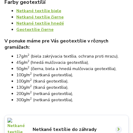
Farby geotextílií
Netkané textílie biele
Netkané textílie čierne
Netkané textílie hnedé
Geotextílie čierne
V ponuke máme pre Vás geotextílie v rôznych
gramážach:
2
17g/m
(biela zakrývacia textília, ochrana proti mrazu),
2
45g/m
(hnedá mulčovacia geotextília),
2
50g/m
(čierna, biela a hnedá mulčovacia geotextília),
2
100g/m
(netkaná geotextília),
2
100g/m
(tkaná geotextília),
2
130g/m
(tkaná geotextília),
2
200g/m
(netkaná geotextília),
2
300g/m
(netkaná geotextília),
Netkané textílie do záhrady