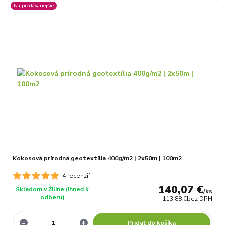
Najpredávanejšie
Kokosová prírodná geotextília 400g/m2 | 2x50m | 100m2
4 recenzií
140,07 €
Skladom v Žiline (ihneď k
/
ks
odberu)
113,88 €
bez DPH
Pridať do košíka