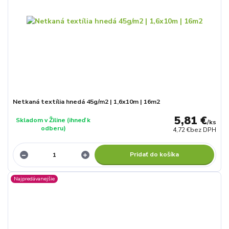
Netkaná textília hnedá 45g/m2 | 1,6x10m | 16m2
5,81 €
Skladom v Žiline (ihneď k
/
ks
odberu)
4,72 €
bez DPH
Pridať do košíka
Najpredávanejšie