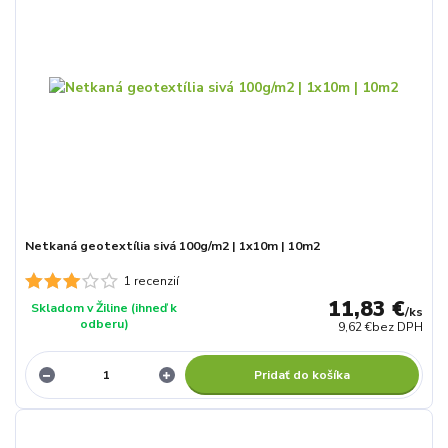
Netkaná geotextília sivá 100g/m2 | 1x10m | 10m2
1 recenzií
11,83 €
Skladom v Žiline (ihneď k
/
ks
odberu)
9,62 €
bez DPH
Pridať do košíka