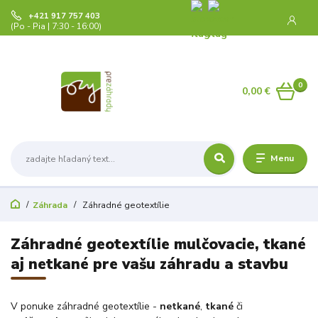
+421 917 757 403
(Po - Pia | 7:30 - 16:00)
0
0,00 €
Menu
Záhrada
Záhradné geotextílie
Záhradné geotextílie mulčovacie, tkané
aj netkané pre vašu záhradu a stavbu
V ponuke záhradné geotextílie -
netkané
,
tkané
či