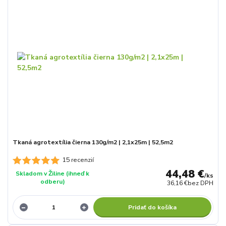
Tkaná agrotextília čierna 130g/m2 | 2,1x25m | 52,5m2
15 recenzií
44,48 €
Skladom v Žiline (ihneď k
/
ks
odberu)
36,16 €
bez DPH
Pridať do košíka