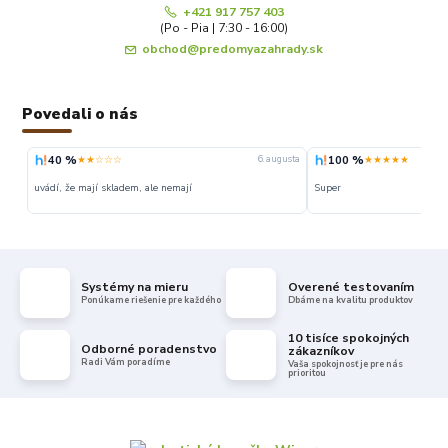
+421 917 757 403
(Po - Pia | 7:30 - 16:00)
obchod@predomyazahrady.sk
Povedali o nás
100 %
100 %
★★★★★
★★★★★
gusta
6. augusta
Super
Super ceny a rychle dodanie
Systémy na mieru
Overené testovaním
Ponúkame riešenie pre každého
Dbáme na kvalitu produktov
10 tisíce spokojných
Odborné poradenstvo
zákazníkov
Radi Vám poradíme
Vaša spokojnosť je pre nás
prioritou