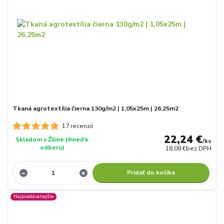
Tkaná agrotextília čierna 130g/m2 | 1,05x25m | 26,25m2
17 recenzií
22,24 €
Skladom v Žiline (ihneď k
/
ks
odberu)
18,08 €
bez DPH
Pridať do košíka
Najpredávanejšie