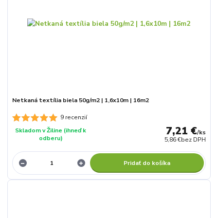
Netkaná textília biela 50g/m2 | 1,6x10m | 16m2
9 recenzií
7,21 €
Skladom v Žiline (ihneď k
/
ks
odberu)
5,86 €
bez DPH
Pridať do košíka