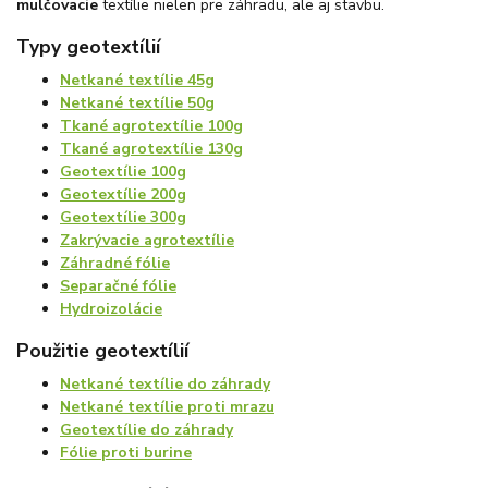
mulčovacie
textílie nielen pre záhradu, ale aj stavbu.
Typy geotextílií
Netkané textílie 45g
Netkané textílie 50g
Tkané agrotextílie 100g
Tkané agrotextílie 130g
Geotextílie 100g
Geotextílie 200g
Geotextílie
300g
Zakrývacie agrotextílie
Záhradné fólie
Separačné fólie
Hydroizolácie
Použitie geotextílií
Netkané textílie do záhrady
Netkané textílie proti mrazu
Geotextílie do záhrady
Fólie proti burine