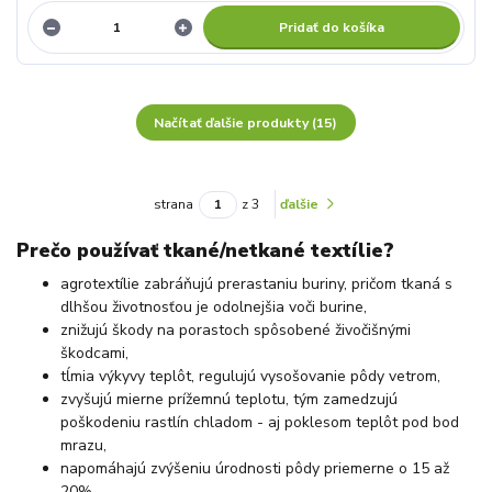
Pridať do košíka
Načítať ďalšie produkty (15)
strana
z 3
ďalšie
Prečo používať tkané/netkané textílie?
agrotextílie zabráňujú prerastaniu buriny, pričom tkaná s
dlhšou životnosťou je odolnejšia voči burine,
znižujú škody na porastoch spôsobené živočišnými
škodcami,
tĺmia výkyvy teplôt, regulujú vysošovanie pôdy vetrom,
zvyšujú mierne prížemnú teplotu, tým zamedzujú
poškodeniu rastlín chladom - aj poklesom teplôt pod bod
mrazu,
napomáhajú zvýšeniu úrodnosti pôdy priemerne o 15 až
20%,