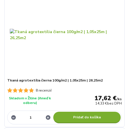
Tkaná agrotextília čierna 100g/m2 | 1,05x25m | 26,25m2
8 recenzií
17,62 €
Skladom v Žiline (ihneď k
/
ks
odberu)
14,33 €
bez DPH
Pridať do košíka