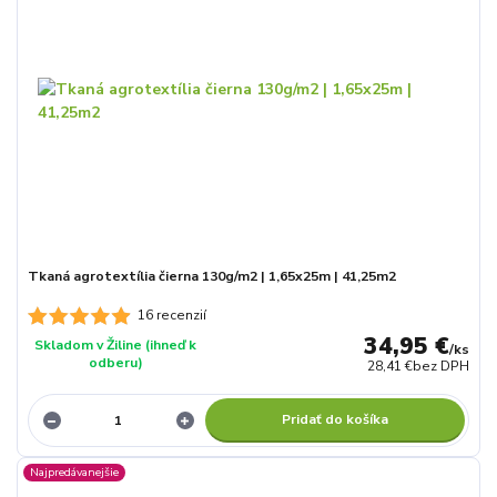
Tkaná agrotextília čierna 130g/m2 | 1,65x25m | 41,25m2
16 recenzií
34,95 €
Skladom v Žiline (ihneď k
/
ks
odberu)
28,41 €
bez DPH
Pridať do košíka
Najpredávanejšie