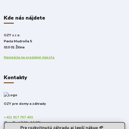
Kde nás nájdete
OZY s.r.o.
Pavla Mudroňa 5
010 01 Žilina
Navigácia na predajné miesto
Kontakty
OZY pre domy a záhrady
+421 917 757 403
(Po - Pia | 7:30 - 16:00)
Pre rozkvitnutú záhradu aj lepší nákup 🌱