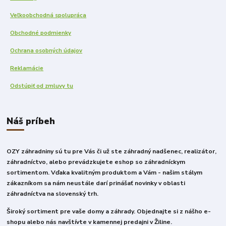
Veľkoobchodná spolupráca
Obchodné podmienky
Ochrana osobných údajov
Reklamácie
Odstúpiť od zmluvy tu
Náš príbeh
OZY záhradniny sú tu pre Vás či už ste záhradný nadšenec, realizátor,
záhradníctvo, alebo prevádzkujete eshop so záhradníckym
sortimentom. Vďaka kvalitným produktom a Vám - našim stálym
zákazníkom sa nám neustále darí prinášať novinky v oblasti
záhradníctva na slovenský trh.
Široký sortiment pre vaše domy a záhrady. Objednajte si z nášho e-
shopu alebo nás navštívte v kamennej predajni v Žiline.