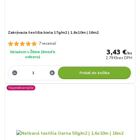
Zakrývacia textília biela 17g/m2 | 1,6x10m | 16m2
7 recenzií
3,43 €
Skladom v Žiline (ihneď k
/
ks
odberu)
2,79 €
bez DPH
Pridať do košíka
Najpredávanejšie