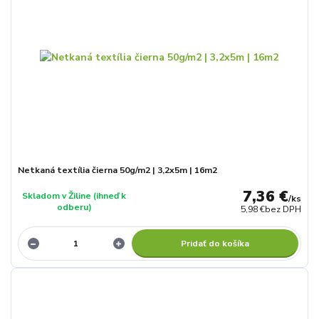
Netkaná textília čierna 50g/m2 | 3,2x5m | 16m2
7,36 €
Skladom v Žiline (ihneď k
/
ks
odberu)
5,98 €
bez DPH
Pridať do košíka