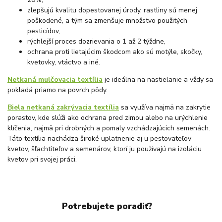
zlepšujú kvalitu dopestovanej úrody, rastliny sú menej
poškodené, a tým sa zmenšuje množstvo použitých
pesticídov,
rýchlejší proces dozrievania o 1 až 2 týždne,
ochrana proti lietajúcim škodcom ako sú motýle, skočky,
kvetovky, vtáctvo a iné.
Netkaná mulčovacia textília
je ideálna na nastielanie a vždy sa
pokladá priamo na povrch pôdy.
Biela netkaná zakrývacia textília
sa využíva najmä na zakrytie
porastov, kde slúži ako ochrana pred zimou alebo na urýchlenie
klíčenia, najmä pri drobných a pomaly vzchádzajúcich semenách.
Táto textília nachádza široké uplatnenie aj u pestovateľov
kvetov, šľachtiteľov a semenárov, ktorí ju používajú na izoláciu
kvetov pri svojej práci.
Potrebujete poradiť?