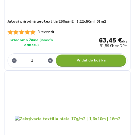
Jutová prírodná geotextília 250g/m2 | 1,22x50m | 61m2
8 recenzií
63,45 €
Skladom v Žiline (ihneď k
/
ks
odberu)
51,59 €
bez DPH
Pridať do košíka