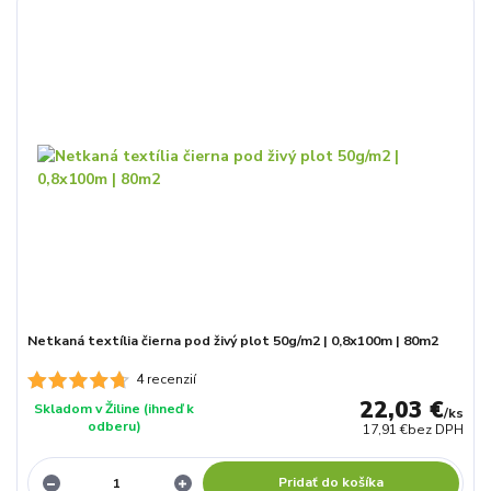
Netkaná textília čierna pod živý plot 50g/m2 | 0,8x100m | 80m2
4 recenzií
22,03 €
Skladom v Žiline (ihneď k
/
ks
odberu)
17,91 €
bez DPH
Pridať do košíka