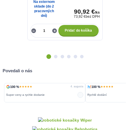
Na externom
sklade (do 2
Skladom v
90,92 €
pracovných
Žiline (ihneď 
/
ks
dní)
odberu)
73,92 €
bez DPH
Pridať do košíka
Povedali o nás
100 %
★★★★★
100 %
★★★★★
ta
4. augusta
Super ceny a rychle dodanie
Rychlé dodání