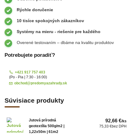
Rýchle doručenie
10 tisíce spokojných zákazníkov
Systémy na mieru - riešenie pre každého
Overené testovaním – dbáme na kvalitu produktov
Potrebujete poradiť?
+421 917 757 403
(Po - Pia | 7:30 - 16:00)
obchod@predomyazahrady.sk
Súvisiace produkty
Jutová prírodná
92,66 €
/
ks
geotextília 500g/m2 |
75,33 €
bez DPH
1,22x50m | 61m2