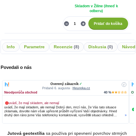
Skladom v Žiline (ihneď k
odberu)
Pridať do košíka
Info
Parametre
Recenzie
8
Diskusia
0
Návod
Povedali o nás
Overený zákazník
✓
i
Pridané 6. augusta
·
Heureka.cz
Neodporúča obchod
40 %
★★☆☆☆
Od
uvádí, že mají skladem, ale nemají
−
uvádí, že mají skladem, ale nemají Dobrý den, mrzí nás, že Vás tato situace
+
zklamala, dovolte nám však upřesnit průběh vyřízení Vaší objednávky. Hned
druhý den ráno jsme Vás telefonicky kontaktovali, vysvětlili situaci ohledně
»
neočekávaného výpadku zboží a ještě prověřovali jeho dostupnost přímo u
dodavatele. Jelikož zboží nebylo k dispozici ani u něj, museli jsme objednávku
stornovat. O všem jsme Vás obratem informovali a náležitě se omluvili.
Zakládáme si na férovém a rychlém jednání. O to více nás mrzí, že i přes naši
Jutová geotextília
sa používa pri spevnení povrchov strmých
okamžitou reakci, osobní telefonát a maximální snahu náš obchod