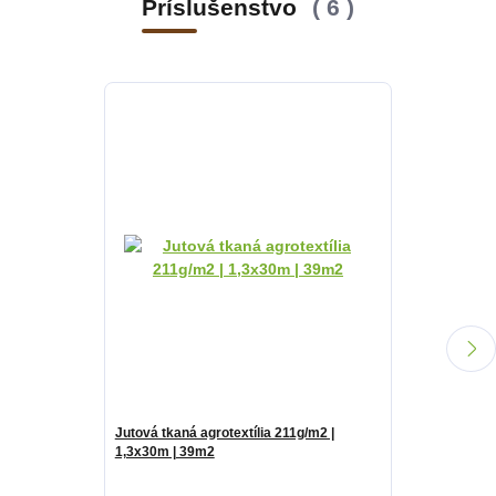
Príslušenstvo
6
Jutová tkaná agrotextília 211g/m2 |
Netkaná textíli
1,3x30m | 39m2
50g/m2 | 0,8x