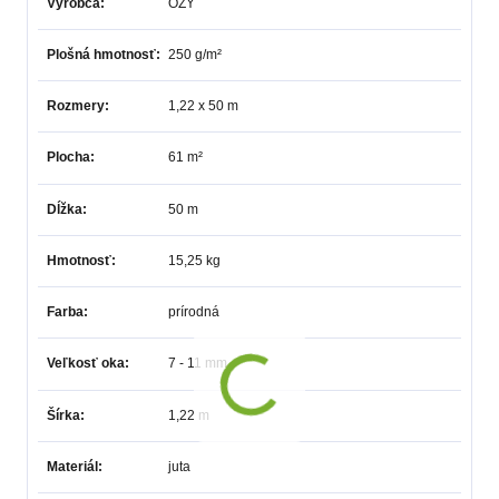
Výrobca
OZY
Plošná hmotnosť
250 g/m²
Rozmery
1,22 x 50 m
Plocha
61 m²
Dĺžka
50 m
Hmotnosť
15,25 kg
Farba
prírodná
Veľkosť oka
7 - 11 mm
Šírka
1,22 m
Materiál
juta