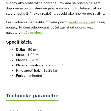
nedoporučujete. Věříme, že nám v budoucnu dáte příležitost přesvědčit Vás o
svahov ako protierózna ochrana. Pokladá sa priamo na zem,
kvalitě našich služeb. Tým OZY.market
dopomáha pri uchytení vegetácie na svahoch. Jutové vlákno
sa v pribehu 2-4 rokov rozloží a pôsobí ako hnojivo pre rastliny.
Pre ukotvenie geotextílie môžete použiť
oceľové skoby
z našej
ponuky. Pričom odporúčaný počet závisí od sklonu, viac
nájdete v
našom blogu
.
Špecifikácia
Dĺžka
- 50 m
Šírka
- 1,22 m
²
Plocha
- 61 m
Plošná hmotnosť
- 250 g/m²
Hmotnosť bal.
- 15,25 kg
Farba
- prírodná