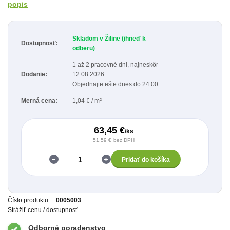
popis
Skladom v Žiline (ihneď k
Dostupnosť:
odberu)
1 až 2 pracovné dni, najneskôr
Dodanie:
12.08.2026.
Objednajte ešte dnes do 24:00.
Merná cena:
1,04 € / m²
63,45 €
/
ks
51,59 €
bez DPH
Pridať do košíka
Číslo produktu:
0005003
Strážiť cenu / dostupnosť
Odborné poradenstvo