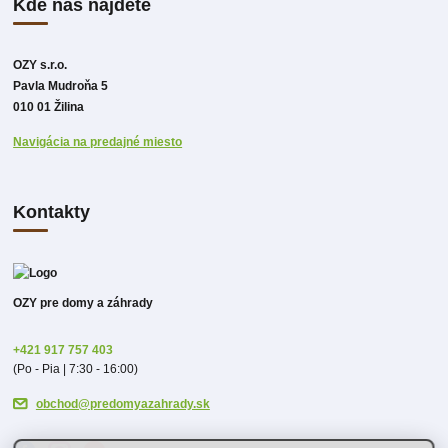
Kde nás nájdete
OZY s.r.o.
Pavla Mudroňa 5
010 01 Žilina
Navigácia na predajné miesto
Kontakty
OZY pre domy a záhrady
+421 917 757 403
(Po - Pia | 7:30 - 16:00)
obchod@predomyazahrady.sk