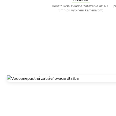
konštrukcia zvládne zaťaženie až 400
p
t/m² (pri vyplnení kamenivom)