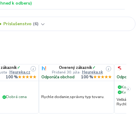
ihneď k odberu)
Príslušenstvo
6
 zákazník
✓
Overený zákazník
✓
i
i
usta
·
Heureka.cz
Pridané 30. júla
·
Heureka.sk
Pri
100 %
★★★★★
Odporúča obchod
100 %
★★★★★
Odporúča
Komuni
+
»
Kvalita 
+
Dobrá cena
Rychle dodanie,správny typ tovaru.
+
Velká vstř
Rychlé dod