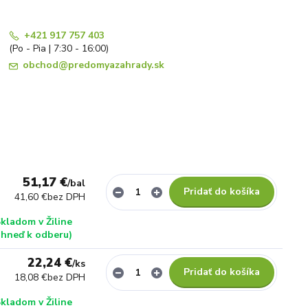
+421 917 757 403
(Po - Pia | 7:30 - 16:00)
obchod@predomyazahrady.sk
51,17 €
/
bal
Pridať do košíka
41,60 €
bez DPH
kladom v Žiline
ihneď k odberu)
22,24 €
/
ks
Pridať do košíka
18,08 €
bez DPH
kladom v Žiline