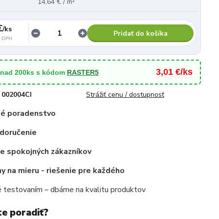
14,64 € / m²
€
/
ks
Pridať do košíka
z DPH
3,01 €/ks
 nad 200ks s kódom
RASTER5
002004CI
Strážiť cenu / dostupnosť
é poradenstvo
 doručenie
ce spokojných zákazníkov
 na mieru - riešenie pre každého
 testovaním – dbáme na kvalitu produktov
te poradiť?