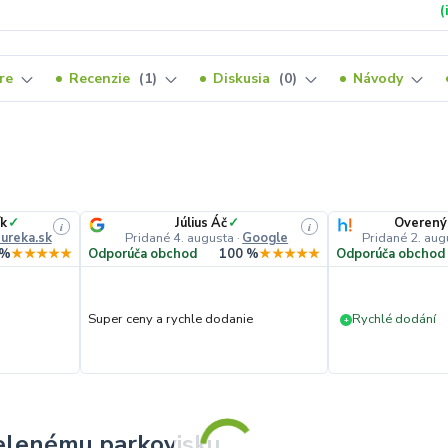
(
re
Recenzie
1
Diskusia
0
Návody
ík
✓
Július Áč
✓
Overený
i
i
ureka.sk
Pridané 4. augusta
·
Google
Pridané 2. aug
 %
★★★★★
Odporúča obchod
100 %
★★★★★
Odporúča obchod
Super ceny a rychle dodanie
Rychlé dodání
+
elenému parkovisku