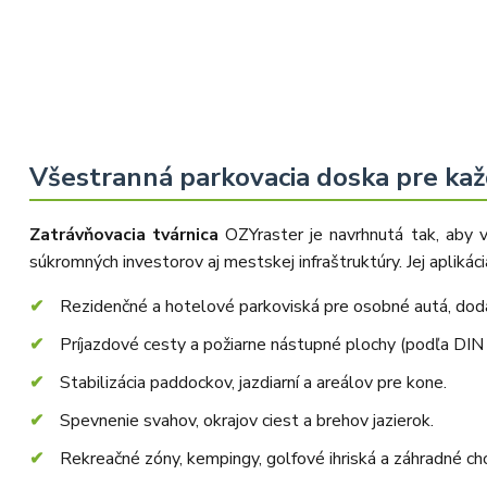
Všestranná parkovacia doska pre kaž
Zatrávňovacia tvárnica
OZYraster je navrhnutá tak, aby
súkromných investorov aj mestskej infraštruktúry. Jej aplikácia
Rezidenčné a hotelové parkoviská pre osobné autá, dodá
Príjazdové cesty a požiarne nástupné plochy (podľa DI
Stabilizácia paddockov, jazdiarní a areálov pre kone.
Spevnenie svahov, okrajov ciest a brehov jazierok.
Rekreačné zóny, kempingy, golfové ihriská a záhradné ch