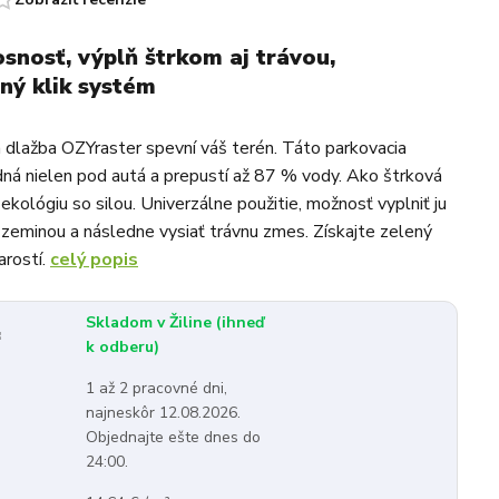
snosť, výplň štrkom aj trávou,
ný klik systém
 dlažba OZYraster spevní váš terén. Táto parkovacia
dná nielen pod autá a prepustí až 87 % vody. Ako štrková
 ekológiu so silou. Univerzálne použitie, možnosť vyplniť ju
zeminou a následne vysiať trávnu zmes. Získajte zelený
arostí.
celý popis
Skladom v Žiline (ihneď
:
k odberu)
1 až 2 pracovné dni,
najneskôr 12.08.2026.
Objednajte ešte dnes do
24:00.