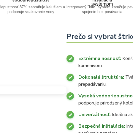
riepustnosť 87% zabraňuje kalužiam a
integrovaný "klik" systém zaručuje pe
podporuje vsakovanie vody
spojenie bez posúvania
Prečo si vybrať štr
Extrémna nosnosť:
Konšt
kamenivom.
Dokonalá štruktúra:
Tvár
prepadávaniu.
Vysoká vodopriepustno
podporuje prirodzený kolo
Univerzálnosť:
Ideálna a
Bezpečná inštalácia:
Int