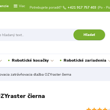
enzie
Viac
Potrebujete poradiť?
+421 917 757 403
(Po - Pi
Hľadať
Robotické kosačky
Robotické zariadenia
vacia zatrávňovacia dlažba OZYraster čierna
ZYraster čierna