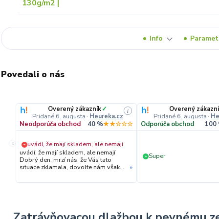
Info
Paramet
Povedali o nás
Overený zákazník
✓
Overený zákazn
i
Pridané 6. augusta
·
Heureka.cz
Pridané 6. augusta
·
He
Neodporúča obchod
40 %
★★☆☆☆
Odporúča obchod
100
«
uvádí, že mají skladem, ale nemají
−
uvádí, že mají skladem, ale nemají
Super
+
Dobrý den, mrzí nás, že Vás tato
situace zklamala, dovolte nám však
»
upřesnit průběh vyřízení Vaší
objednávky. Hned druhý den ráno
jsme Vás telefonicky kontaktovali,
vysvětlili situaci ohledně
neočekávaného výpadku zboží a ještě
prověřovali jeho dostupnost přímo u
Zatrávňovacou dlažbou k pevnému z
dodavatele. Jelikož zboží nebylo k