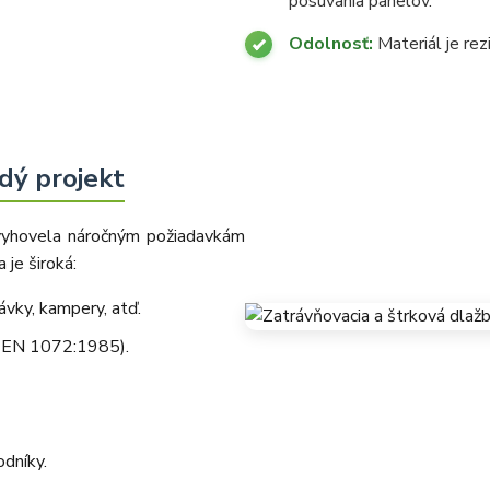
posúvania panelov.
Odolnosť:
Materiál je rez
dý projekt
 vyhovela náročným požiadavkám
 je široká:
vky, kampery, atď.
N EN 1072:1985).
odníky.