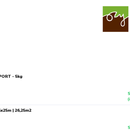
ORT - 5kg
S
(
5x25m | 26,25m2
S