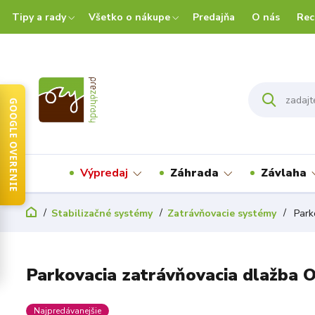
Tipy a rady
Všetko o nákupe
Predajňa
O nás
Rec
GOOGLE OVERENIE
Výpredaj
Záhrada
Závlaha
Stabilizačné systémy
Zatrávňovacie systémy
Parko
Parkovacia zatrávňovacia dlažba O
Najpredávanejšie