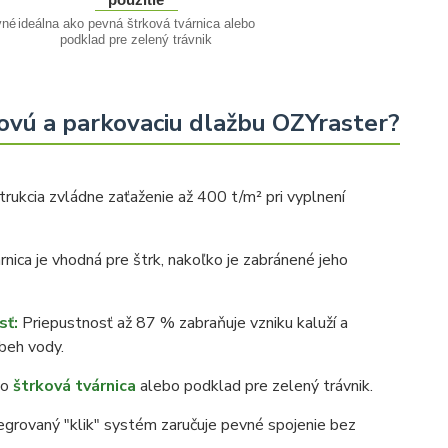
vné
ideálna ako pevná štrková tvárnica alebo
podklad pre zelený trávnik
kovú a parkovaciu dlažbu OZYraster?
rukcia zvládne zaťaženie až 400 t/m² pri vyplnení
nica je vhodná pre štrk, nakoľko je zabránené jeho
sť:
Priepustnosť až 87 % zabraňuje vzniku kaluží a
beh vody.
ko
štrková tvárnica
alebo podklad pre zelený trávnik.
egrovaný "klik" systém zaručuje pevné spojenie bez