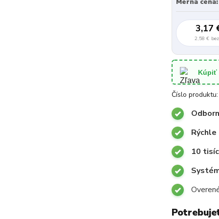
Merná cena:
3,17 
2,58 €
be
Kúpiť
Číslo produktu:
Odborn
Rýchle
10 tisí
Systémy
Overené
Potrebuje