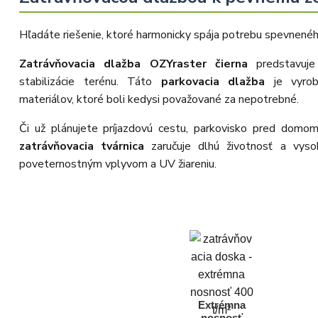
dispozici ani u něj, museli jsme
objednávku stornovat. O všem jsme
Vás obratem informovali a náležitě
Hľadáte riešenie, ktoré harmonicky spája potrebu spevnenéh
se omluvili. Zakládáme si na férovém
a rychlém jednání. O to více nás mrzí,
Zatrávňovacia dlažba OZYraster čierna
predstavuje
že i přes naši okamžitou reakci,
osobní telefonát a maximální snahu
stabilizácie terénu. Táto
parkovacia dlažba
je vyrob
náš obchod nedoporučujete. Věříme,
že nám v budoucnu dáte příležitost
materiálov, ktoré boli kedysi považované za nepotrebné.
přesvědčit Vás o kvalitě našich
služeb. Tým OZY.market
Či už plánujete príjazdovú cestu, parkovisko pred domom
zatrávňovacia tvárnica
zaručuje dlhú životnosť a vyso
poveternostným vplyvom a UV žiareniu.
Extrémna
nosnosť