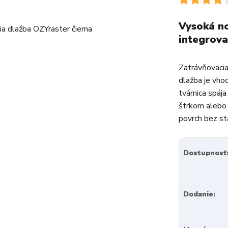
Vysoká no
integrova
Zatrávňovacia
dlažba je vho
tvárnica spája
štrkom alebo 
povrch bez st
Dostupnosť
Dodanie: