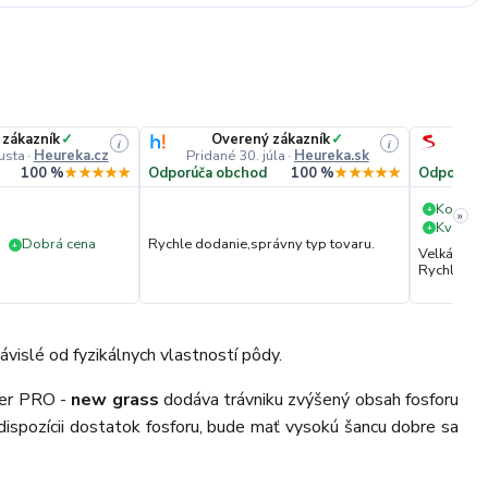
 zákazník
✓
Overený zákazník
✓
i
i
usta
·
Heureka.cz
Pridané 30. júla
·
Heureka.sk
Pri
100 %
★★★★★
Odporúča obchod
100 %
★★★★★
Odporúča
Komuni
+
»
Kvalita 
+
Dobrá cena
Rychle dodanie,správny typ tovaru.
+
Velká vstř
Rychlé dod
závislé od fyzikálnych vlastností pôdy.
aper PRO -
new grass
dodáva trávniku zvýšený obsah fosforu
dispozícii dostatok fosforu, bude mať vysokú šancu dobre sa