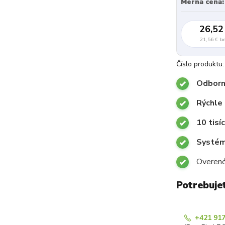
Merná cena:
26,52
21,56 €
b
Číslo produktu:
Odborn
Rýchle
10 tisí
Systémy
Overené
Potrebuje
+421 917