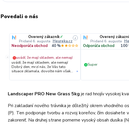
Povedali o nás
Overený zákazník
✓
Overený zákazn
i
Pridané 6. augusta
·
Heureka.cz
Pridané 6. augusta
·
He
Neodporúča obchod
40 %
★★☆☆☆
Odporúča obchod
100
«
uvádí, že mají skladem, ale nemají
−
uvádí, že mají skladem, ale nemají
Super
+
Dobrý den, mrzí nás, že Vás tato
situace zklamala, dovolte nám však
»
upřesnit průběh vyřízení Vaší
objednávky. Hned druhý den ráno
jsme Vás telefonicky kontaktovali,
vysvětlili situaci ohledně
neočekávaného výpadku zboží a ještě
Landscaper PRO New Grass 5kg
je rad hnojív vysokej kva
prověřovali jeho dostupnost přímo u
dodavatele. Jelikož zboží nebylo k
Pri zakladaní nového trávnika je dôležitý okrem vhodného os
dispozici ani u něj, museli jsme
objednávku stornovat. O všem jsme
(P). Ten podporuje tvorbu a rozvoj koreňov, čím dosiahete 
Vás obratem informovali a náležitě
se omluvili. Zakládáme si na férovém
zakoreniť. Na druhej strane pomerne vysoký obsah dusíka (N) 
a rychlém jednání. O to více nás mrzí,
že i přes naši okamžitou reakci,