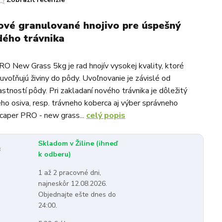
ové granulované hnojivo pre úspešný
dého trávnika
O New Grass 5kg je rad hnojív vysokej kvality, ktoré
uvoľňujú živiny do pôdy. Uvoľnovanie je závislé od
astností pôdy. Pri zakladaní nového trávnika je dôležitý
o osiva, resp. trávneho koberca aj výber správneho
scaper PRO - new grass...
celý popis
Skladom v Žiline (ihneď
:
k odberu)
1 až 2 pracovné dni,
najneskôr 12.08.2026.
Objednajte ešte dnes do
24:00.