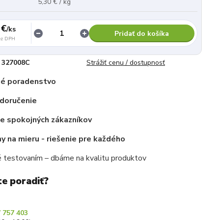
5,30 € / kg
 €
/
ks
Pridať do košíka
ez DPH
327008C
Strážiť cenu / dostupnosť
é poradenstvo
 doručenie
ce spokojných zákazníkov
 na mieru - riešenie pre každého
 testovaním – dbáme na kvalitu produktov
te poradiť?
 757 403