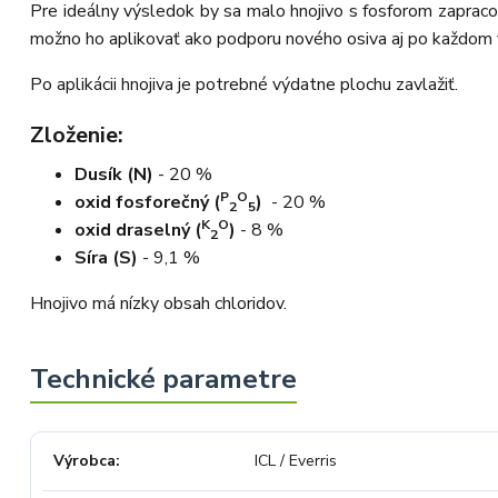
Pre ideálny výsledok by sa malo hnojivo s fosforom zapraco
osobní telefonát a maximální snahu
náš obchod nedoporučujete. Věříme,
možno ho aplikovať ako podporu nového osiva aj po každom 
že nám v budoucnu dáte příležitost
přesvědčit Vás o kvalitě našich
služeb. Tým OZY.market
Po aplikácii hnojiva je potrebné výdatne plochu zavlažiť.
Zloženie:
Dusík (N)
- 20 %
P
O
oxid fosforečný (
)
- 20 %
2
5
K
O
oxid draselný (
)
- 8 %
2
Síra (S)
- 9,1 %
Hnojivo má nízky obsah chloridov.
Výrobca
ICL / Everris