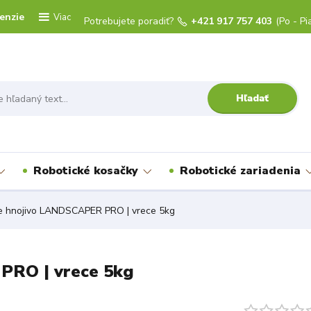
enzie
Viac
Potrebujete poradiť?
+421 917 757 403
(Po - Pi
Hľadať
Robotické kosačky
Robotické zariadenia
e hnojivo LANDSCAPER PRO | vrece 5kg
PRO | vrece 5kg