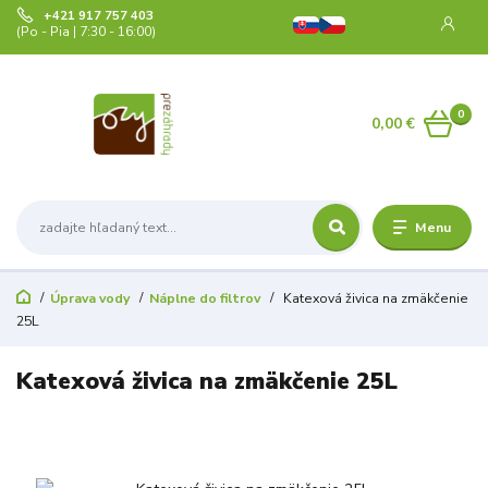
+421 917 757 403
(Po - Pia | 7:30 - 16:00)
0
0,00 €
Menu
Úprava vody
Náplne do filtrov
Katexová živica na zmäkčenie
25L
Katexová živica na zmäkčenie 25L