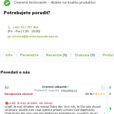
Overené testovaním – dbáme na kvalitu produktov
Potrebujete poradiť?
+421 917 757 403
(Po - Pia | 7:30 - 16:00)
obchod@predomyazahrady.sk
Info
Parametre
Recenzie
0
Diskusia
0
Príslu
Povedali o nás
Overený zákazník
✓
i
Pridané 6. augusta
·
Heureka.cz
Neodporúča obchod
40 %
★★☆☆☆
Odp
uvádí, že mají skladem, ale nemají
−
uvádí, že mají skladem, ale nemají Dobrý den, mrzí nás, že Vás tato situace
S
+
zklamala, dovolte nám však upřesnit průběh vyřízení Vaší objednávky.
Hned druhý den ráno jsme Vás telefonicky kontaktovali, vysvětlili situaci
»