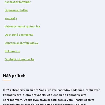
Kontaktný formulár
Doprava a platba
Kontakty
Veľkoobchodná spolupráca
Obchodné podmienky
Ochrana osobných údajov
Reklamácie
Odstúpiť od zmluvy tu
Náš príbeh
OZY záhradniny sú tu pre Vás či už ste záhradný nadšenec, realizátor,
záhradníctvo, alebo prevádzkujete eshop so záhradníckym
sortimentom. Vďaka kvalitným produktom a Vám - našim stálym
zákazníkom sa nám neustále darí prinášať novinky v oblasti