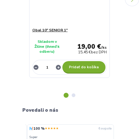
Obal 10" SENIOR 1"
Obal 10" SEN
Skladom v
Skladom v
19,00 €
Žiline (ihneď k
Žiline (ihneď 
/
ks
odberu)
odberu)
15,45 €
bez DPH
Pridať do košíka
Povedali o nás
100 %
100 %
★★★★★
★★★
6. augusta
6. augusta
Super
Super ceny a ryc