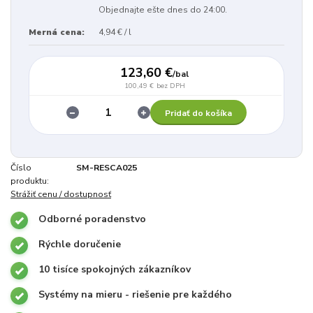
Objednajte ešte dnes do 24:00.
Merná cena:
4,94 € / l
123,60 €
/
bal
100,49 €
bez DPH
Pridať do košíka
Číslo
SM-RESCA025
produktu:
Strážiť cenu / dostupnosť
Odborné poradenstvo
Rýchle doručenie
10 tisíce spokojných zákazníkov
Systémy na mieru - riešenie pre každého