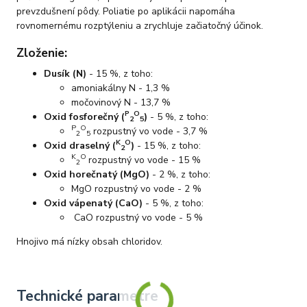
prevzdušnení pôdy. Poliatie po aplikácii napomáha
rovnomernému rozptýleniu a zrychluje začiatočný účinok.
Zloženie:
Dusík (N)
- 15 %, z toho:
amoniakálny N - 1,3 %
močovinový N - 13,7 %
P
O
Oxid fosforečný (
)
- 5 %, z toho:
2
5
P
O
rozpustný vo vode - 3,7 %
2
5
K
O
Oxid draselný (
)
- 15 %, z toho:
2
K
O
rozpustný vo vode - 15 %
2
Oxid horečnatý (MgO)
- 2 %, z toho:
MgO rozpustný vo vode - 2 %
Oxid vápenatý (CaO)
- 5 %, z toho:
CaO rozpustný vo vode - 5 %
Hnojivo má nízky obsah chloridov.