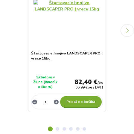
Štartovacie hnojivo LANDSCAPER PRO |
Trávna zmes 
vrece 15kg
PARK H&D - 7
Skladom v
Skladom v
82,40 €
Žiline (ihneď k
Žiline (ihneď 
/
ks
odberu)
odberu)
66,99 €
bez DPH
Pridať do košíka