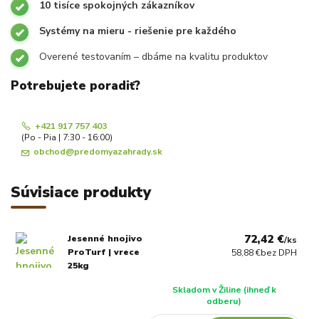
10 tisíce spokojných zákazníkov
Systémy na mieru - riešenie pre každého
Overené testovaním – dbáme na kvalitu produktov
Potrebujete poradiť?
+421 917 757 403
(Po - Pia | 7:30 - 16:00)
obchod@predomyazahrady.sk
Súvisiace produkty
72,42 €
Jesenné hnojivo
/
ks
ProTurf | vrece
58,88 €
bez DPH
25kg
Skladom v Žiline (ihneď k
odberu)