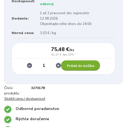
Dostupnosť:
odberu)
1 až 2 pracovné dni, najneskôr
Dodanie:
12.08.2026.
Objednajte ešte dnes do 24:00.
Merná cena:
3,02 € / kg
75,48 €
/
ks
61,37 €
bez DPH
Pridať do košíka
Číslo
327017B
produktu:
Strážiť cenu / dostupnosť
Odborné poradenstvo
Rýchle doručenie