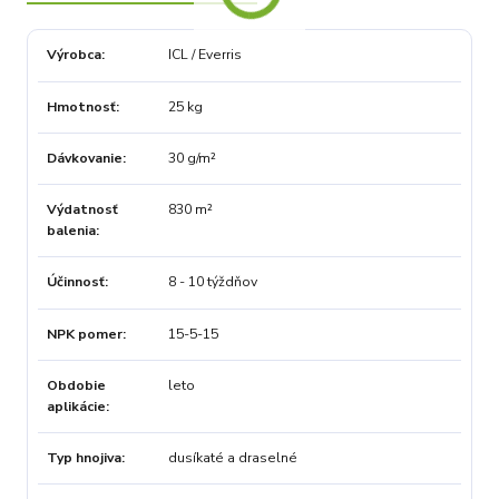
Výrobca
ICL / Everris
Hmotnosť
25 kg
Dávkovanie
30 g/m²
Výdatnosť
830 m²
balenia
Účinnosť
8 - 10 týždňov
NPK pomer
15-5-15
Obdobie
leto
aplikácie
Typ hnojiva
dusíkaté a draselné