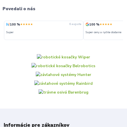
Povedali o nás
100 %
100 %
★★★★★
★★★★★
ta
6. augusta
Super
Super ceny a rychle dodanie
Informácie pre zákazníkov