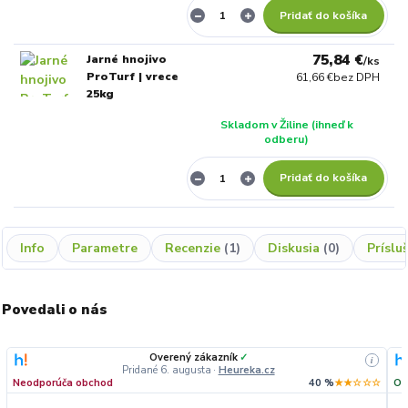
Pridať do košíka
75,84 €
Jarné hnojivo
/
ks
ProTurf | vrece
61,66 €
bez DPH
25kg
Skladom v Žiline (ihneď k
odberu)
Pridať do košíka
Info
Parametre
Recenzie
1
Diskusia
0
Príslu
Povedali o nás
Overený zákazník
✓
i
Pridané 6. augusta
·
Heureka.cz
Neodporúča obchod
40 %
★★☆☆☆
Od