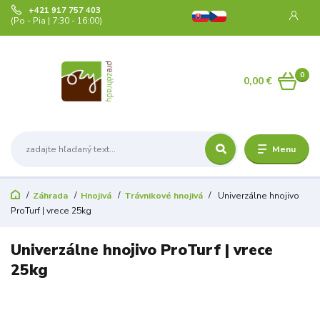
+421 917 757 403
(Po - Pia | 7:30 - 16:00)
0
0,00 €
Menu
Záhrada
Hnojivá
Trávnikové hnojivá
Univerzálne hnojivo
ProTurf | vrece 25kg
Univerzálne hnojivo ProTurf | vrece
25kg