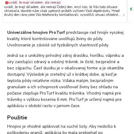
uvádí, že mají skladem, ale nemají
−
uvádí, že mají skladem, ale nemají Dobrý den, mrzí nás, že Vás tato situace
+
zklamala, dovolte nám však upřesnit průběh vyřízení Vaší objednávky. Hned
druhý den ráno jsme Vás telefonicky kontaktovali, vysvětlili situaci ohledně
»
neočekávaného výpadku zboží a ještě prověřovali jeho dostupnost přímo u
dodavatele. Jelikož zboží nebylo k dispozici ani u něj, museli jsme objednávku
stornovat. O všem jsme Vás obratem informovali a náležitě se omluvili.
Zakládáme si na férovém a rychlém jednání. O to více nás mrzí, že i přes naši
Univerzálne hnojivo ProTurf
predstavuje rad hnojív vysokej
okamžitou reakci, osobní telefonát a maximální snahu náš obchod
nedoporučujete. Věříme, že nám v budoucnu dáte příležitost přesvědčit Vás o
kvality, ktoré kontrolovane uvoľňujú živiny do pôdy.
kvalitě našich služeb. Tým OZY.market
Uvoľnovanie je závislé od fyzikálnych vlastností pôdy.
Jedná sa o unikátny prírodný zdroj draslíku, horčíku, vápniku a
síry zaisťujúci zdravý a odolný trávnik. Je čisté, bezprašné a
bez zápachu. Časť dusíku je v obaľovanej forme a je okamžite
dostupný. Výsledok je zreteľný už v krátkej dobe, aj keď je
teplota pôdy relatívne nízka. Vďaka malým, bezprašným
granuliam a ich schopnosti uvoľňovať živiny bez ohľadu na
počasie zlepšuje ProTurf kvalitu trávnika. Vhodný najmä pre
trávniky s výškou kosenia 6 mm. ProTurf je určený najmä pre
aplikáciu v období rastu v jarnom čase.
Použitie
Hnojivo je vhodné aplikovať na suché listy. Aby nedošlo k
poškodeniu granúl, aplikácia by mala prebiehať po