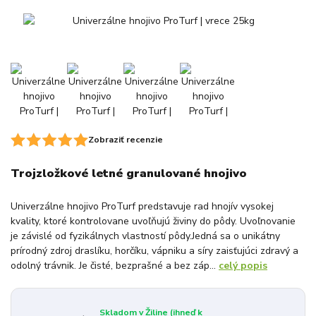
Zobraziť recenzie
Trojzložkové letné granulované hnojivo
Univerzálne hnojivo ProTurf predstavuje rad hnojív vysokej
kvality, ktoré kontrolovane uvoľňujú živiny do pôdy. Uvoľnovanie
je závislé od fyzikálnych vlastností pôdy.Jedná sa o unikátny
prírodný zdroj draslíku, horčíku, vápniku a síry zaisťujúci zdravý a
odolný trávnik. Je čisté, bezprašné a bez záp...
celý popis
Skladom v Žiline (ihneď k