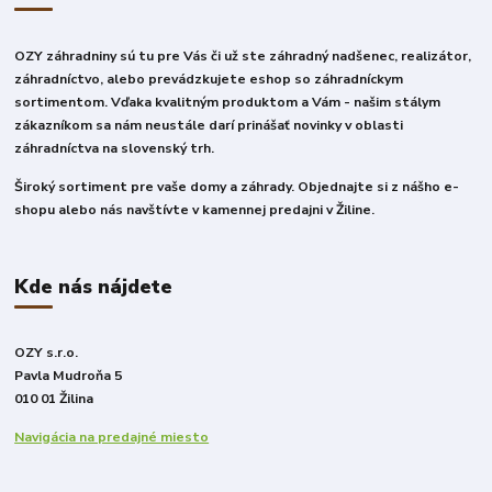
OZY záhradniny sú tu pre Vás či už ste záhradný nadšenec, realizátor,
záhradníctvo, alebo prevádzkujete eshop so záhradníckym
sortimentom. Vďaka kvalitným produktom a Vám - našim stálym
zákazníkom sa nám neustále darí prinášať novinky v oblasti
záhradníctva na slovenský trh.
Široký sortiment pre vaše domy a záhrady. Objednajte si z nášho e-
shopu alebo nás navštívte v kamennej predajni v Žiline.
Kde nás nájdete
OZY s.r.o.
Pavla Mudroňa 5
010 01 Žilina
Navigácia na predajné miesto