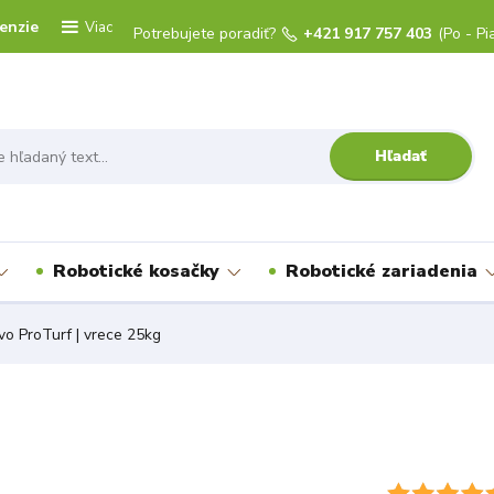
enzie
Viac
Potrebujete poradiť?
+421 917 757 403
(Po - Pi
Hľadať
Robotické kosačky
Robotické zariadenia
vo ProTurf | vrece 25kg