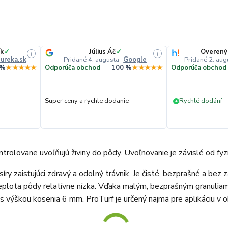
ík
✓
Július Áč
✓
Overený
i
i
ureka.sk
Pridané 4. augusta
·
Google
Pridané 2. aug
 %
★★★★★
Odporúča obchod
100 %
★★★★★
Odporúča obchod
Super ceny a rychle dodanie
Rychlé dodání
+
ontrolovane uvoľňujú živiny do pôdy. Uvoľnovanie je závislé od fyz
a síry zaisťujúci zdravý a odolný trávnik. Je čisté, bezprašné a be
 teplota pôdy relatívne nízka. Vďaka malým, bezprašným granuliam
 s výškou kosenia 6 mm. ProTurf je určený najmä pre aplikáciu v o