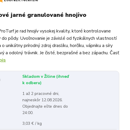
ové jarné granulované hnojivo
ProTurf je rad hnojív vysokej kvality, ktoré kontrolovane
y do pôdy. Uvoľnovanie je závislé od fyzikálnych vlastností
 o unikátny prírodný zdroj draslíku, horčíku, vápniku a síry
avý a odolný trávnik. Je čisté, bezprašné a bez zápachu. Časť
pis
Skladom v Žiline (ihneď
:
k odberu)
1 až 2 pracovné dni,
najneskôr 12.08.2026.
Objednajte ešte dnes do
24:00.
3,03 € / kg