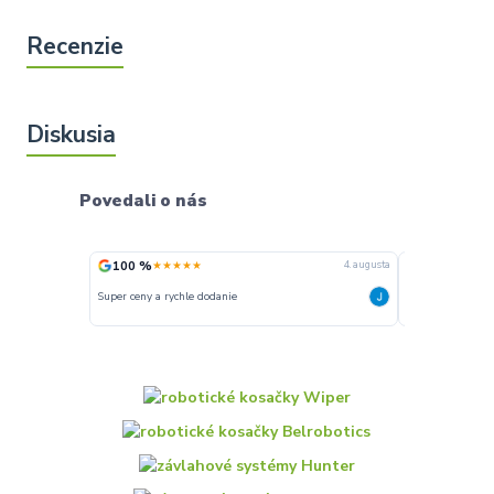
Povedali o nás
100 %
100 %
★★★★★
★★★
4. augusta
Super ceny a rychle dodanie
Rychlé dodání