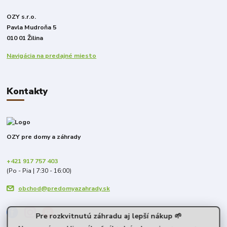
OZY s.r.o.
Pavla Mudroňa 5
010 01 Žilina
Navigácia na predajné miesto
Kontakty
OZY pre domy a záhrady
+421 917 757 403
(Po - Pia | 7:30 - 16:00)
obchod@predomyazahrady.sk
Pre rozkvitnutú záhradu aj lepší nákup 🌱