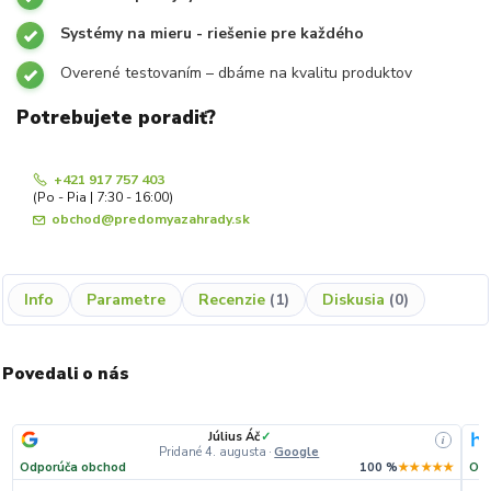
Systémy na mieru - riešenie pre každého
Overené testovaním – dbáme na kvalitu produktov
Potrebujete poradiť?
+421 917 757 403
(Po - Pia | 7:30 - 16:00)
obchod@predomyazahrady.sk
Info
Parametre
Recenzie
1
Diskusia
0
Povedali o nás
Július Áč
✓
i
Pridané 4. augusta
·
Google
Odporúča obchod
100 %
★★★★★
Odp