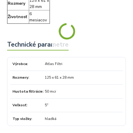
125 x 61 x
Rozmery
28 mm
6
Životnosť
mesiacov
Výrobca
Atlas Filtri
Rozmery
125 x 61 x 28 mm
Hustota filtrácie
50 mcr
Veľkosť
5"
Typ vložky
hladká