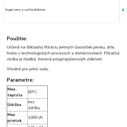
Super ceny a rychle dodanie
R
+
Použitie:
Určená na dôkladnú filtráciu jemných čiastočiek piesku, drte,
hrdze v technologických procesoch a domácnostiach. Filtračná
vložka je hladká, tvorená polypropylenovým vláknom.
Vhodné pre pitnú vodu.
Parametre:
Max.
80°C
teplota
bez
Údržba
údržby
Max
1000 l/h
prietok