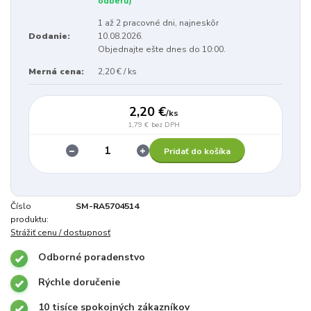
odberu)
1 až 2 pracovné dni, najneskôr
Dodanie:
10.08.2026.
Objednajte ešte dnes do 10:00.
Merná cena:
2,20 € / ks
2,20 €
/
ks
1,79 €
bez DPH
Pridať do košíka
Číslo
SM-RA5704514
produktu:
Strážiť cenu / dostupnosť
Odborné poradenstvo
Rýchle doručenie
10 tisíce spokojných zákazníkov