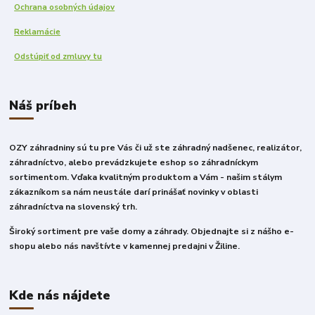
Ochrana osobných údajov
Reklamácie
Odstúpiť od zmluvy tu
Náš príbeh
OZY záhradniny sú tu pre Vás či už ste záhradný nadšenec, realizátor,
záhradníctvo, alebo prevádzkujete eshop so záhradníckym
sortimentom. Vďaka kvalitným produktom a Vám - našim stálym
zákazníkom sa nám neustále darí prinášať novinky v oblasti
záhradníctva na slovenský trh.
Široký sortiment pre vaše domy a záhrady. Objednajte si z nášho e-
shopu alebo nás navštívte v kamennej predajni v Žiline.
Kde nás nájdete