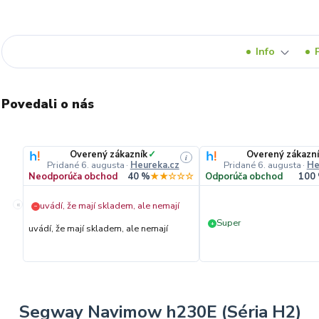
Info
Povedali o nás
Overený zákazník
✓
Overený zákazn
i
Pridané 6. augusta
·
Heureka.cz
Pridané 6. augusta
·
He
Neodporúča obchod
40 %
★★☆☆☆
Odporúča obchod
100
«
uvádí, že mají skladem, ale nemají
−
Super
+
uvádí, že mají skladem, ale nemají
Segway Navimow h230E (Séria H2)