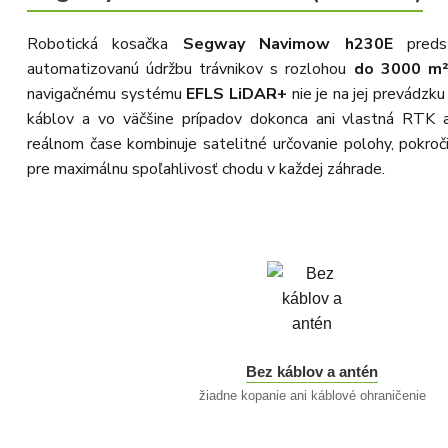
Robotická kosačka
Segway Navimow h230E
predst
automatizovanú údržbu trávnikov s rozlohou
do 3000 m²
navigačnému systému
EFLS LiDAR+
nie je na jej prevádzk
káblov a vo väčšine prípadov dokonca ani vlastná RTK
reálnom čase kombinuje satelitné určovanie polohy, pokro
pre maximálnu spoľahlivosť chodu v každej záhrade.
Bez káblov a antén
žiadne kopanie ani káblové ohraničenie