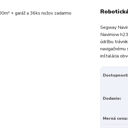
Robotická
Segway Navim
Navimow h230
údržbu trávni
navigačnému 
inštalácia obv
Dostupnosť
Dodanie:
Merná cena: