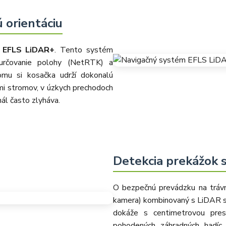
 orientáciu
m
EFLS LiDAR+
. Tento systém
 určovanie polohy (NetRTK) a
omu si kosačka udrží dokonalú
ami stromov, v úzkych prechodoch
ál často zlyháva.
Detekcia prekážok 
O bezpečnú prevádzku na tráv
kamera) kombinovaný s LiDAR s
dokáže s centimetrovou pre
pohodených záhradných hadíc,