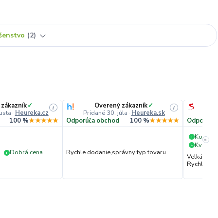
ušenstvo
2
 zákazník
✓
Overený zákazník
✓
i
i
usta
·
Heureka.cz
Pridané 30. júla
·
Heureka.sk
Pri
100 %
★★★★★
Odporúča obchod
100 %
★★★★★
Odporúča
Komuni
+
»
Kvalita 
+
Dobrá cena
Rychle dodanie,správny typ tovaru.
+
Velká vstř
Rychlé dod