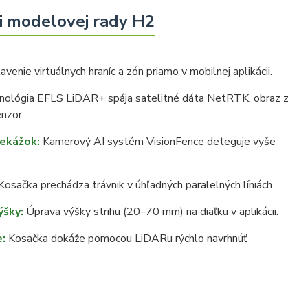
i modelovej rady H2
venie virtuálnych hraníc a zón priamo v mobilnej aplikácii.
ológia EFLS LiDAR+ spája satelitné dáta NetRTK, obraz z
nzor.
rekážok:
Kamerový AI systém VisionFence deteguje vyše
osačka prechádza trávnik v úhľadných paralelných líniách.
ýšky:
Úprava výšky strihu (20–70 mm) na diaľku v aplikácii.
:
Kosačka dokáže pomocou LiDARu rýchlo navrhnúť