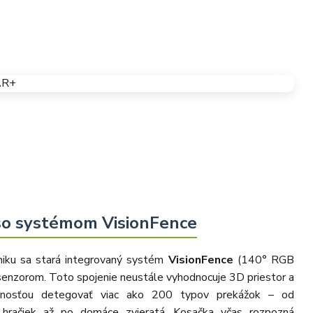
so systémom VisionFence
niku sa stará integrovaný systém
VisionFence
(140° RGB
enzorom. Toto spojenie neustále vyhodnocuje 3D priestor a
snosťou detegovať viac ako 200 typov prekážok – od
 hračiek až po domáce zvieratá. Kosačka včas rozpozná