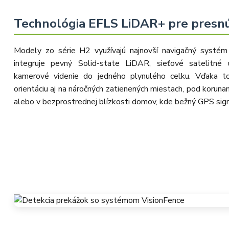
Technológia EFLS LiDAR+ pre presnú
Modely zo série H2 využívajú najnovší navigačný systé
integruje pevný Solid-state LiDAR, sieťové satelitné
kamerové videnie do jedného plynulého celku. Vďaka t
orientáciu aj na náročných zatienených miestach, pod korun
alebo v bezprostrednej blízkosti domov, kde bežný GPS sign