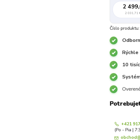
2 499,
2 031,71 
Číslo produktu:
Odborn
Rýchle
10 tisí
Systémy
Overené
Potrebuje
+421 917
(Po - Pia | 7:
obchod@