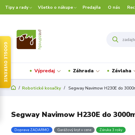
Tipy a rady
Všetko o nákupe
Predajňa
O nás
Rec
GOOGLE OVERENIE
Výpredaj
Záhrada
Závlaha
Robotické kosačky
Segway Navimow H230E do 3000m²
Segway Navimow H230E do 3000m²
Doprava ZADARMO
Garážový kryt v cene
Záruka 3 roky