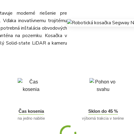
avuje moderné riešenie pre
. Vďaka inovatívnemu trojitému
u potrebná inštalácia obvodových
 anténa na pozemku. Kosačka v
čilý Solid-state LiDAR a kameru
Čas kosenia
Sklon do 45 %
na jedno nabitie
výborná trakcia v teréne