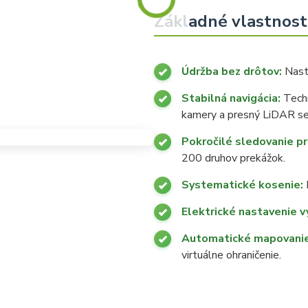
Základné vlastnost
Údržba bez drôtov:
Nasta
Stabilná navigácia:
Techn
kamery a presný LiDAR se
Pokročilé sledovanie p
200 druhov prekážok.
Systematické kosenie:
K
Elektrické nastavenie v
Automatické mapovanie
virtuálne ohraničenie.