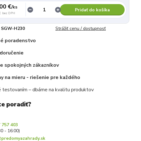
00 €
/
ks
Pridať do košíka
€
bez DPH
SGW-H230
Strážiť cenu / dostupnosť
é poradenstvo
 doručenie
ce spokojných zákazníkov
 na mieru - riešenie pre každého
 testovaním – dbáme na kvalitu produktov
te poradiť?
 757 403
30 - 16:00)
predomyazahrady.sk