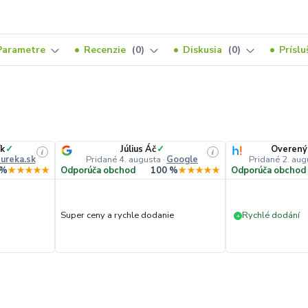
Parametre
Recenzie
0
Diskusia
0
Prísl
ík
✓
Július Áč
✓
Overený
i
i
ureka.sk
Pridané 4. augusta
·
Google
Pridané 2. aug
 %
★★★★★
Odporúča obchod
100 %
★★★★★
Odporúča obchod
Super ceny a rychle dodanie
Rychlé dodání
+