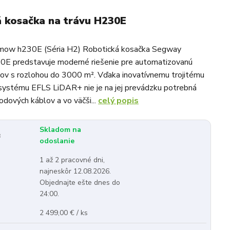
 kosačka na trávu H230E
ow h230E (Séria H2) Robotická kosačka Segway
E predstavuje moderné riešenie pre automatizovanú
kov s rozlohou do 3000 m². Vďaka inovatívnemu trojitému
systému EFLS LiDAR+ nie je na jej prevádzku potrebná
odových káblov a vo väčši...
celý popis
Skladom na
:
odoslanie
1 až 2 pracovné dni,
najneskôr 12.08.2026.
Objednajte ešte dnes do
24:00.
2 499,00 € / ks