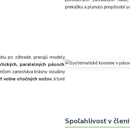
prekážku a plynulo prispôsobí sv
ybu po záhrade, pracujú modely
tických, paralelných pásoch
.
pričom zanecháva krásny vizuálny
ť voľne otočných nožov
, ktoré
Spoľahlivosť v člen