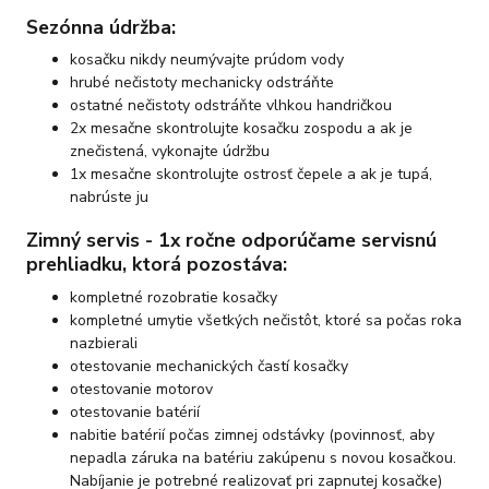
Sezónna údržba:
kosačku nikdy neumývajte prúdom vody
hrubé nečistoty mechanicky odstráňte
ostatné nečistoty odstráňte vlhkou handričkou
2x mesačne skontrolujte kosačku zospodu a ak je
znečistená, vykonajte údržbu
1x mesačne skontrolujte ostrosť čepele a ak je tupá,
nabrúste ju
Zimný servis - 1x ročne odporúčame servisnú
prehliadku, ktorá pozostáva:
kompletné rozobratie kosačky
kompletné umytie všetkých nečistôt, ktoré sa počas roka
nazbierali
otestovanie mechanických častí kosačky
otestovanie motorov
otestovanie batérií
nabitie batérií počas zimnej odstávky (povinnosť, aby
nepadla záruka na batériu zakúpenu s novou kosačkou.
Nabíjanie je potrebné realizovať pri zapnutej kosačke)