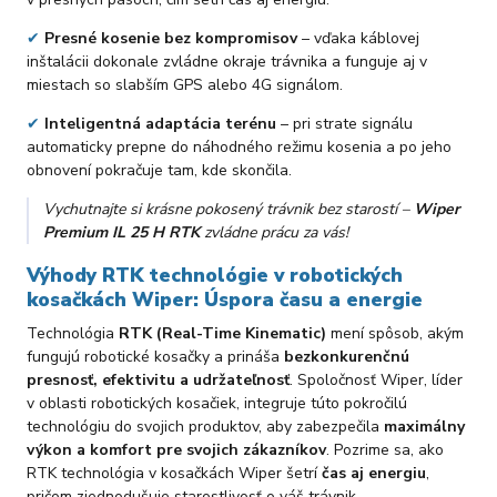
✔
Presné kosenie bez kompromisov
– vďaka káblovej
inštalácii dokonale zvládne okraje trávnika a funguje aj v
miestach so slabším GPS alebo 4G signálom.
✔
Inteligentná adaptácia terénu
– pri strate signálu
automaticky prepne do náhodného režimu kosenia a po jeho
obnovení pokračuje tam, kde skončila.
Vychutnajte si krásne pokosený trávnik bez starostí –
Wiper
Premium IL 25 H RTK
zvládne prácu za vás!
Výhody RTK technológie v robotických
kosačkách Wiper: Úspora času a energie
Technológia
RTK (Real-Time Kinematic)
mení spôsob, akým
fungujú robotické kosačky a prináša
bezkonkurenčnú
presnosť, efektivitu a udržateľnosť
. Spoločnosť Wiper, líder
v oblasti robotických kosačiek, integruje túto pokročilú
technológiu do svojich produktov, aby zabezpečila
maximálny
výkon a komfort pre svojich zákazníkov
. Pozrime sa, ako
RTK technológia v kosačkách Wiper šetrí
čas aj energiu
,
pričom zjednodušuje starostlivosť o váš trávnik.