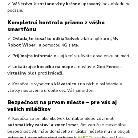
✔
Váš trávnik zostane vždy krásne upravený
, bez ohľadu na
počasie.
Kompletná kontrola priamo z vášho
smartfónu
✔
Ovládajte kosačku odkiaľkoľvek
vďaka aplikácii
„My
Robot Wiper“
a pomocou 4G siete.
✔
Prijímajte informácie
– aj keď si užívate dovolenku pri mori.
✔
Lokalizujte kosačku na mape
a nastavte
Geo Fence –
virtuálny plot
proti krádeži.
✔
Kosačka je vybavená
klávesnicou
na rýchle ovládanie a
všetky nastavenia urobíte cez Váš smartfón.
Bezpečnosť na prvom mieste – pre vás aj
vašich miláčikov
✔
Kosačka sa pri akomkoľvek kontakte alebo zdvihnutí
automaticky zastaví a zmení smer
, čím zaručuje maximálnu
bezpečnosť. Ak máte domáceho miláčika, môžete mu na obojok
pripevniť bezpečnostný prívesok
AMICO
a aktivovať ho v