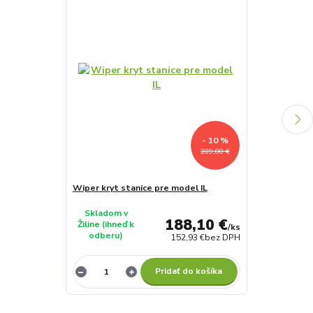
- 10 %
209,00 €
Wiper kryt stanice pre model IL
Nôž 25cm pre 
Ambrogio, Te
Skladom v
188,10 €
Žiline (ihneď k
Momentáln
/
ks
odberu)
152,93 €
bez DPH
nedostupn
Pridať do košíka