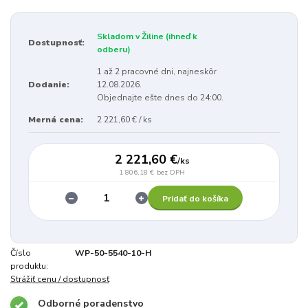
Skladom v Žiline (ihneď k
Dostupnosť:
odberu)
1 až 2 pracovné dni, najneskôr
Dodanie:
12.08.2026.
Objednajte ešte dnes do 24:00.
Merná cena:
2 221,60 € / ks
2 221,60 €
/
ks
1 806,18 €
bez DPH
Pridať do košíka
Číslo
WP-50-5540-10-H
produktu:
Strážiť cenu / dostupnosť
Odborné poradenstvo