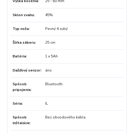
Výška kosenia
25 - 60 mm
Sklon svahu
45%
Typ noža
Pevný 4 zubý
Šírka záberu
25 cm
Batéria
1 x 5Ah
Dažďový senzor
áno
Spôsob
Bluetooth
pripojenia
Séria
IL
Spôsob
Bez obvodového kábla
inštalácie