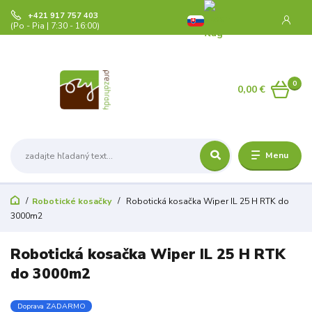
+421 917 757 403
(Po - Pia | 7:30 - 16:00)
0
0,00 €
Menu
Robotické kosačky
Robotická kosačka Wiper IL 25 H RTK do
3000m2
Robotická kosačka Wiper IL 25 H RTK
do 3000m2
Doprava ZADARMO