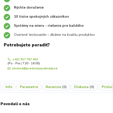
Rýchle doručenie
10 tisíce spokojných zákazníkov
Systémy na mieru - riešenie pre každého
Overené testovaním – dbáme na kvalitu produktov
Potrebujete poradiť?
+421 917 757 403
(Po - Pia | 7:30 - 16:00)
obchod@predomyazahrady.sk
Info
Parametre
Recenzie
0
Diskusia
0
Príslu
Povedali o nás