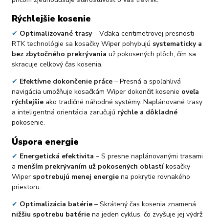
Rýchlejšie kosenie
✔
Optimalizované trasy
– Vďaka centimetrovej presnosti
RTK technológie sa kosačky Wiper pohybujú
systematicky a
bez zbytočného prekrývania
už pokosených plôch, čím sa
skracuje celkový čas kosenia.
✔
Efektívne dokončenie práce
– Presná a spoľahlivá
navigácia umožňuje kosačkám Wiper dokončiť kosenie
oveľa
rýchlejšie
ako tradičné náhodné systémy. Naplánované trasy
a inteligentná orientácia zaručujú
rýchle a dôkladné
pokosenie.
Úspora energie
✔
Energetická efektivita
– S presne naplánovanými trasami
a
menším prekrývaním už pokosených oblastí
kosačky
Wiper
spotrebujú menej energie
na pokrytie rovnakého
priestoru.
✔
Optimalizácia batérie
– Skrátený čas kosenia znamená
nižšiu spotrebu batérie
na jeden cyklus, čo zvyšuje jej výdrž