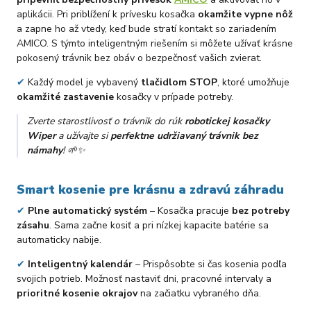
aplikácii. Pri priblížení k prívesku kosačka
okamžite vypne nôž
a zapne ho až vtedy, keď bude stratí kontakt so zariadením
AMICO. S týmto inteligentným riešením si môžete užívať krásne
pokosený trávnik bez obáv o bezpečnosť vašich zvierat.
✔
Každý model je vybavený
tlačidlom STOP
, ktoré umožňuje
okamžité zastavenie
kosačky v prípade potreby.
Zverte starostlivosť o trávnik do rúk
robotickej kosačky
Wiper
a užívajte si
perfektne udržiavaný trávnik bez
námahy
! 🌱✨
Smart kosenie pre krásnu a zdravú záhradu
✔
Plne automatický systém
– Kosačka pracuje
bez potreby
zásahu
. Sama začne kosiť a pri nízkej kapacite batérie sa
automaticky nabije.
✔
Inteligentný kalendár
– Prispôsobte si čas kosenia podľa
svojich potrieb. Možnosť nastaviť dni, pracovné intervaly a
prioritné kosenie okrajov
na začiatku vybraného dňa.