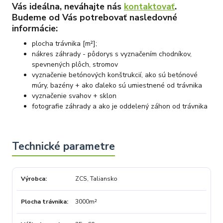
Vás ideálna, neváhajte nás
kontaktovať
.
Budeme od Vás potrebovať nasledovné
informácie:
plocha trávnika [m²];
nákres záhrady - pôdorys s vyznačením chodníkov,
spevnených plôch, stromov
vyznačenie betónových konštrukcií, ako sú betónové
múry, bazény + ako ďaleko sú umiestnené od trávnika
vyznačenie svahov + sklon
fotografie záhrady a ako je oddelený záhon od trávnika
Výrobca
ZCS, Taliansko
Plocha trávnika
3000m²