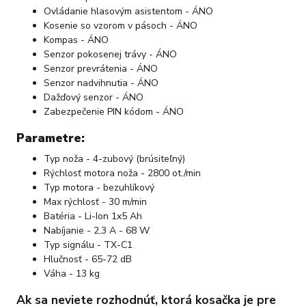
Ovládanie hlasovým asistentom - ÁNO
Kosenie so vzorom v pásoch - ÁNO
Kompas - ÁNO
Senzor pokosenej trávy - ÁNO
Senzor prevrátenia - ÁNO
Senzor nadvihnutia - ÁNO
Dažďový senzor - ÁNO
Zabezpečenie PIN kódom - ÁNO
Parametre:
Typ noža - 4-zubový (brúsiteľný)
Rýchlosť motora noža - 2800 ot./min
Typ motora - bezuhlíkový
Max rýchlosť - 30 m/min
Batéria - Li-Ion 1x5 Ah
Nabíjanie - 2,3 A - 68 W
Typ signálu - TX-C1
Hlučnosť - 65-72 dB
Váha - 13 kg
Ak sa neviete rozhodnúť, ktorá kosačka je pre