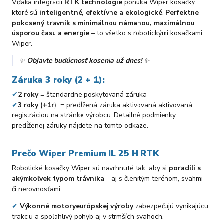
Vďaka integrácii
RTK technológie
ponúka Wiper kosačky,
ktoré sú
inteligentné, efektívne a ekologické
.
Perfektne
pokosený trávnik s minimálnou námahou, maximálnou
úsporou času a energie
– to všetko s robotickými kosačkami
Wiper.
✨
Objavte budúcnosť kosenia už dnes!
✨
Záruka 3 roky (2 + 1):
✔
2 roky
= štandardne poskytovaná záruka
✔
3 roky (+1r)
= predĺžená záruka aktivovaná aktivovaná
registráciou na stránke výrobcu. Detailné podmienky
predĺženej záruky nájdete na tomto odkaze.
Prečo Wiper Premium IL 25 H RTK
Robotické kosačky Wiper sú navrhnuté tak, aby si
poradili s
akýmkoľvek typom trávnika
– aj s členitým terénom, svahmi
či nerovnosťami.
✔
Výkonné motory
európskej výroby
zabezpečujú vynikajúcu
trakciu a spoľahlivý pohyb aj v strmších svahoch.