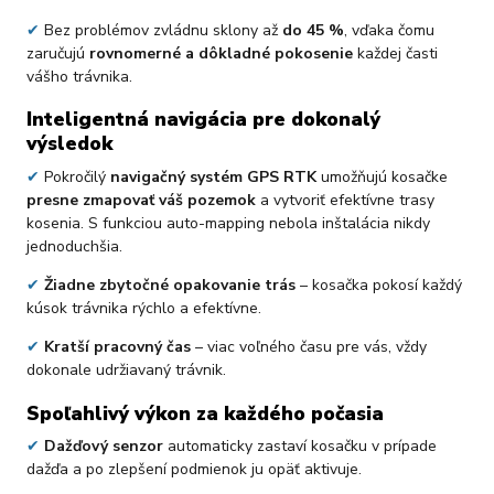
✔
Bez problémov zvládnu sklony až
do 45 %
, vďaka čomu
zaručujú
rovnomerné a dôkladné pokosenie
každej časti
vášho trávnika.
Inteligentná navigácia pre dokonalý
výsledok
✔
Pokročilý
navigačný systém GPS RTK
umožňujú kosačke
presne zmapovať váš pozemok
a vytvoriť efektívne trasy
kosenia. S funkciou auto-mapping nebola inštalácia nikdy
jednoduchšia.
✔
Žiadne zbytočné opakovanie trás
– kosačka pokosí každý
kúsok trávnika rýchlo a efektívne.
✔
Kratší pracovný čas
– viac voľného času pre vás, vždy
dokonale udržiavaný trávnik.
Spoľahlivý výkon za každého počasia
✔
Dažďový senzor
automaticky zastaví kosačku v prípade
dažďa a po zlepšení podmienok ju opäť aktivuje.