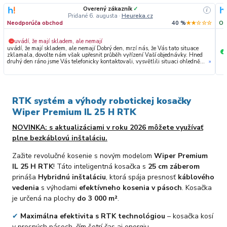
Overený zákazník
✓
i
Pridané 6. augusta
·
Heureka.cz
Neodporúča obchod
40 %
★★☆☆☆
Od
uvádí, že mají skladem, ale nemají
−
uvádí, že mají skladem, ale nemají Dobrý den, mrzí nás, že Vás tato situace
+
zklamala, dovolte nám však upřesnit průběh vyřízení Vaší objednávky. Hned
druhý den ráno jsme Vás telefonicky kontaktovali, vysvětlili situaci ohledně
»
neočekávaného výpadku zboží a ještě prověřovali jeho dostupnost přímo u
dodavatele. Jelikož zboží nebylo k dispozici ani u něj, museli jsme objednávku
stornovat. O všem jsme Vás obratem informovali a náležitě se omluvili.
Zakládáme si na férovém a rychlém jednání. O to více nás mrzí, že i přes naši
okamžitou reakci, osobní telefonát a maximální snahu náš obchod
RTK systém a výhody robotickej kosačky
nedoporučujete. Věříme, že nám v budoucnu dáte příležitost přesvědčit Vás o
kvalitě našich služeb. Tým OZY.market
Wiper Premium IL 25 H RTK
NOVINKA: s aktualizáciami v roku 2026 môžete využívať
plne bezkáblovú inštaláciu.
Zažite revolučné kosenie s novým modelom
Wiper Premium
IL 25 H RTK
! Táto inteligentná kosačka s
25 cm záberom
prináša
Hybridnú inštaláciu
, ktorá spája presnosť
káblového
vedenia
s výhodami
efektívneho kosenia v pásoch
. Kosačka
je určená na plochy
do 3 000 m²
.
✔
Maximálna efektivita s RTK technológiou
– kosačka kosí
v presných pásoch, čím šetrí čas aj energiu.