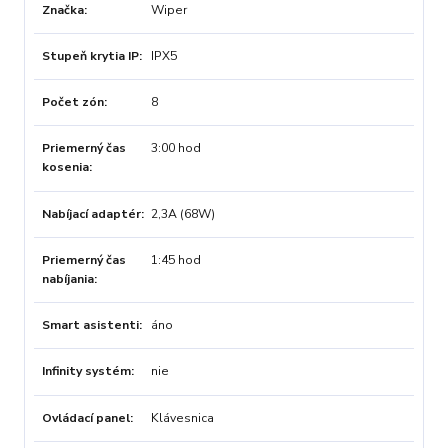
Značka
Wiper
Stupeň krytia IP
IPX5
Počet zón
8
Priemerný čas
3:00 hod
kosenia
Nabíjací adaptér
2,3A (68W)
Priemerný čas
1:45 hod
nabíjania
Smart asistenti
áno
Infinity systém
nie
Ovládací panel
Klávesnica