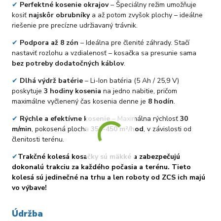
✔
Perfektné kosenie okrajov
– Špeciálny režim umožňuje
kosiť
najskôr obrubníky
a až potom zvyšok plochy – ideálne
riešenie pre precízne udržiavaný trávnik.
✔
Podpora až 8 zón
– Ideálna pre členité záhrady. Stačí
nastaviť rozlohu a vzdialenosť – kosačka sa presunie sama
bez potreby dodatočných káblov
.
✔
Dlhá výdrž batérie
– Li-Ion batéria (5 Ah / 25,9 V)
poskytuje
3 hodiny kosenia
na jedno nabitie, pričom
maximálne vyčlenený čas kosenia denne je
8 hodín
.
✔
Rýchle a efektívne kosenie
– Maximálna rýchlosť
30
m/min
, pokosená plocha
350-450 m²/hod
, v závislosti od
členitosti terénu.
✔
Trakčné kolesá kosačky sú mäkké a zabezpečujú
dokonalú trakciu za každého počasia a terénu. Tieto
kolesá sú jedinečné na trhu a len roboty od ZCS ich majú
vo výbave!
Údržba