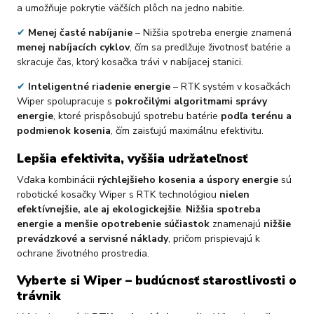
a umožňuje pokrytie väčších plôch na jedno nabitie.
✔
Menej časté nabíjanie
– Nižšia spotreba energie znamená
menej nabíjacích cyklov
, čím sa predlžuje životnosť batérie a
skracuje čas, ktorý kosačka trávi v nabíjacej stanici.
✔
Inteligentné riadenie energie
– RTK systém v kosačkách
Wiper spolupracuje s
pokročilými algoritmami správy
energie
, ktoré prispôsobujú spotrebu batérie
podľa terénu a
podmienok kosenia
, čím zaisťujú maximálnu efektivitu.
Lepšia efektivita, vyššia udržateľnosť
Vďaka kombinácii
rýchlejšieho kosenia a úspory energie
sú
robotické kosačky Wiper s RTK technológiou
nielen
efektívnejšie, ale aj ekologickejšie
.
Nižšia spotreba
energie a menšie opotrebenie súčiastok
znamenajú
nižšie
prevádzkové a servisné náklady
, pričom prispievajú k
ochrane životného prostredia.
Vyberte si Wiper – budúcnosť starostlivosti o
trávnik