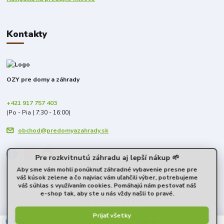
Kontakty
OZY pre domy a záhrady
+421 917 757 403
(Po - Pia | 7:30 - 16:00)
obchod@predomyazahrady.sk
Pre rozkvitnutú záhradu aj lepší nákup 🌱
Aby sme vám mohli ponúknuť záhradné vybavenie presne pre
váš kúsok zelene a čo najviac vám uľahčili výber, potrebujeme
váš súhlas s využívaním cookies. Pomáhajú nám pestovať náš
e-shop tak, aby ste u nás vždy našli to pravé.
© 2026 OZY s.r.o.
Prijať všetky
40 %
★★☆☆☆
100 %
★★★★★
6. augusta