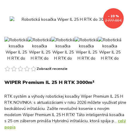
- 20 %
2 777,00 €
Zobraziť recenzie
WIPER Premium IL 25 H RTK 3000m²
RTK systém a výhody robotickej kosačky Wiper Premium IL 25 H
RTK NOVINKA: s aktualizáciami v roku 2026 môžete využívať plne
bezkáblovú inštaláciu. Zažite revolučné kosenie s novým
modelom Wiper Premium IL 25 H RTK! Táto inteligentná kosačka
s 25 cm záberom prináša Hybridnú inštaláciu, ktorá spája p...
celý
popis