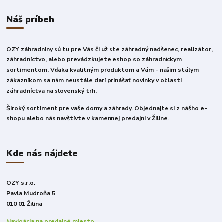
Náš príbeh
OZY záhradniny sú tu pre Vás či už ste záhradný nadšenec, realizátor,
záhradníctvo, alebo prevádzkujete eshop so záhradníckym
sortimentom. Vďaka kvalitným produktom a Vám - našim stálym
zákazníkom sa nám neustále darí prinášať novinky v oblasti
záhradníctva na slovenský trh.
Široký sortiment pre vaše domy a záhrady. Objednajte si z nášho e-
shopu alebo nás navštívte v kamennej predajni v Žiline.
Kde nás nájdete
OZY s.r.o.
Pavla Mudroňa 5
010 01 Žilina
Navigácia na predajné miesto