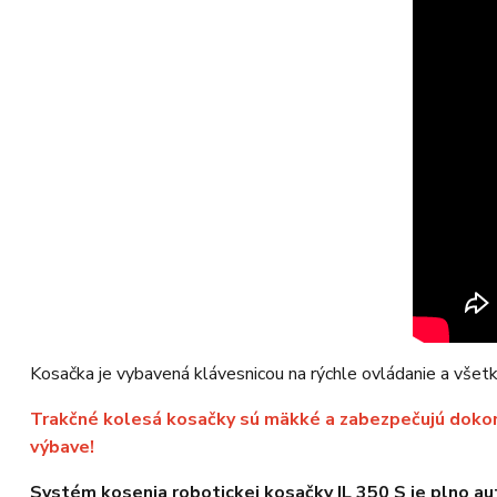
Kosačka je vybavená klávesnicou na rýchle ovládanie a všetky
Trakčné kolesá kosačky sú mäkké a zabezpečujú dokonal
výbave!
Systém kosenia robotickej kosačky IL 350 S je plno a