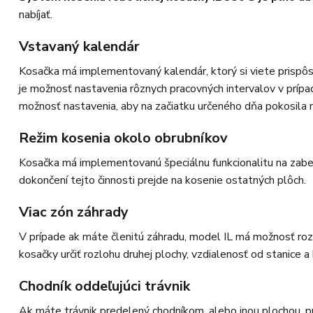
nabíjať.
Vstavaný kalendár
Kosačka má implementovaný kalendár, ktorý si viete prispôso
je možnosť nastavenia rôznych pracovných intervalov v prípa
možnosť nastavenia, aby na začiatku určeného dňa pokosila n
Režim kosenia okolo obrubníkov
Kosačka má implementovanú špeciálnu funkcionalitu na zabezp
dokončení tejto činnosti prejde na kosenie ostatných plôch.
Viac zón záhrady
V prípade ak máte členitú záhradu, model IL má možnosť roz
kosačky určiť rozlohu druhej plochy, vzdialenosť od stanice
Chodník oddeľujúci trávnik
Ak máte trávnik predelený chodníkom, alebo inou plochou, p