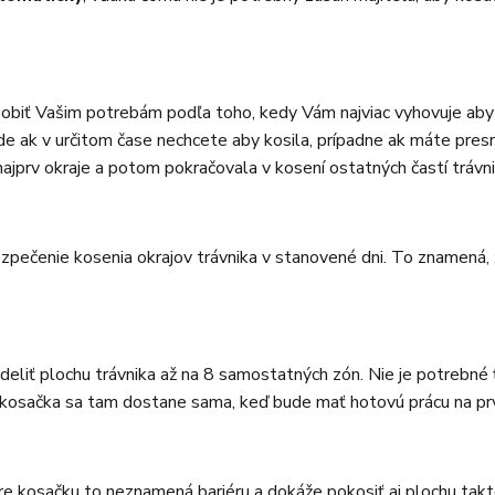
biť Vašim potrebám podľa toho, kedy Vám najviac vyhovuje aby ko
de ak v určitom čase nechcete aby kosila, prípadne ak máte pres
ajprv okraje a potom pokračovala v kosení ostatných častí trávni
ečenie kosenia okrajov trávnika v stanovené dni. To znamená, ž
deliť plochu trávnika až na 8 samostatných zón. Nie je potrebn
 a kosačka sa tam dostane sama, keď bude mať hotovú prácu na pr
re kosačku to neznamená bariéru a dokáže pokosiť aj plochu tak