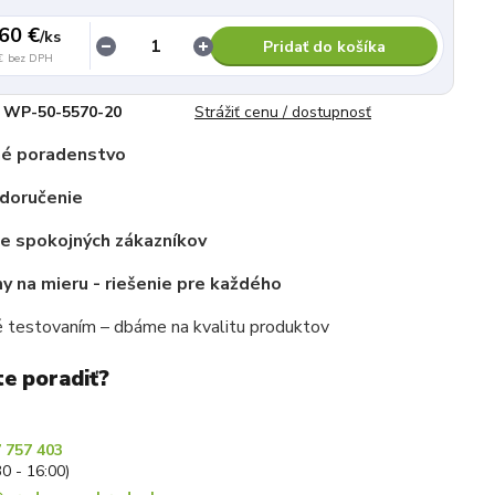
60 €
/
ks
Pridať do košíka
€
bez DPH
WP-50-5570-20
Strážiť cenu / dostupnosť
é poradenstvo
 doručenie
ce spokojných zákazníkov
 na mieru - riešenie pre každého
 testovaním – dbáme na kvalitu produktov
te poradiť?
 757 403
30 - 16:00)