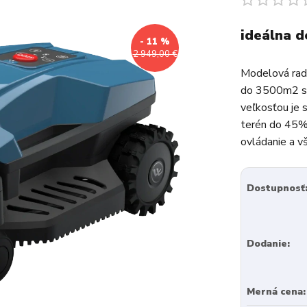
ideálna d
- 11 %
2 949,00 €
Modelová rada
do 3500m2 s 
veľkosťou je s
terén do 45% 
ovládanie a v
Dostupnosť
Dodanie:
Merná cena: