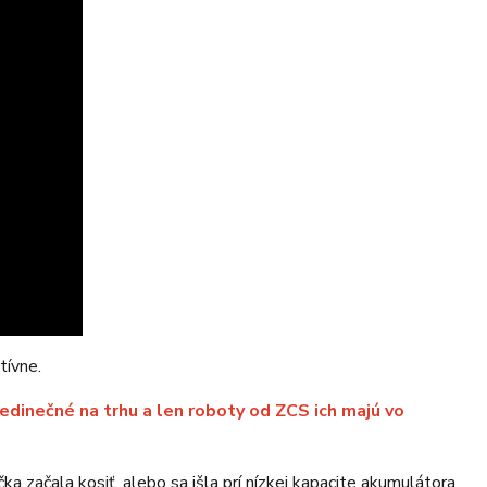
tívne.
edinečné na trhu a len roboty od ZCS ich majú vo
ka začala kosiť, alebo sa išla prí nízkej kapacite akumulátora