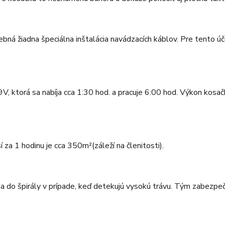
trebná žiadna špeciálna inštalácia navádzacích káblov. Pre tento
V, ktorá sa nabíja cca 1:30 hod. a pracuje 6:00 hod. Výkon kosač
za 1 hodinu je cca 350m²(záleží na členitosti).
o špirály v prípade, keď detekujú vysokú trávu. Tým zabezpeči