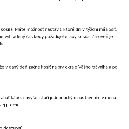
sila. Máte možnosť nastaviť, ktoré dni v týždni má kosiť,
ne vyhradený čas kedy požadujete, aby kosila. Zároveň je
ka.
e v daný deň začne kosiť najprv okraje Vášho trávnika a po
é ťahať kábel navyše, stačí jednoduchým nastavením v menu
vej ploche.
to dostupnú.