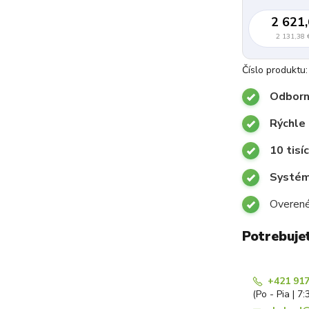
2 621,
2 131,38 
Číslo produktu:
Odborn
Rýchle
10 tisí
Systémy
Overené
Potrebuje
+421 917
(Po - Pia | 7: