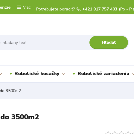
enzie
Viac
Potrebujete poradiť?
+421 917 757 403
(Po - Pi
Hľadať
Robotické kosačky
Robotické zariadenia
 do 3500m2
S do 3500m2