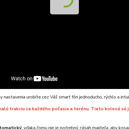
 nastavenia urobíte cez Váš smart fón jednoducho, rýchlo a intui
ú trakciu za každého počasia a terénu. Tieto kolesá sú j
utomatický
, vďaka čomu nie je potrebný zásah majiteľa, aby kosač