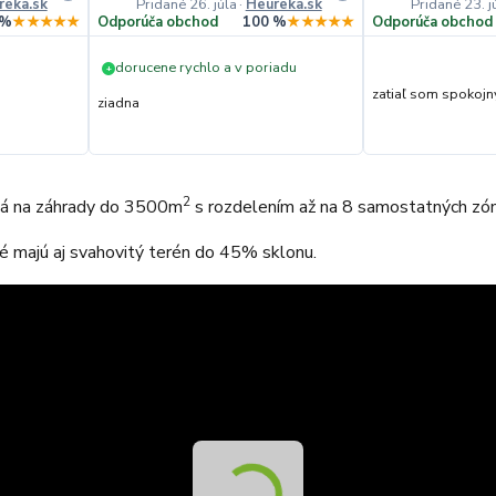
reka.sk
Pridané 26. júla
·
Heureka.sk
Pridané 23. j
 %
★★★★★
Odporúča obchod
100 %
★★★★★
Odporúča obchod
dorucene rychlo a v poriadu
+
zatiaľ som spokojn
ziadna
2
ná na záhrady do 3500m
s rozdelením až na 8 samostatných zón
ré majú aj svahovitý terén do 45% sklonu.