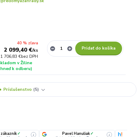
predomyazahrady.sk
40 % zľava
Pridať do košíka
2 099,40 €
/
ks
1 706,83 €
bez DPH
kladom v Žiline
ihneď k odberu)
Príslušenstvo
5
 zákazník
✓
Pavel Hanuliak
✓
i
i