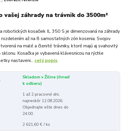
o vašej záhrady na trávnik do 3500m²
 robotických kosačiek IL 350 S je dimenzovaná na záhrady
rozdelením až na 8 samostatných zón kosenia. Svojov
tvorená na malé a členité trávniky, ktoré majú aj svahovitý
sklonu. Kosačka je vybavená klávesnicou na rýchle
šetky nastaveni...
celý popis
Skladom v Žiline (ihneď
:
k odberu)
1 až 2 pracovné dni,
najneskôr 12.08.2026.
Objednajte ešte dnes do
24:00.
2 621,60 € / ks