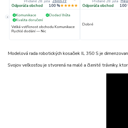
Pridané 28. júla
·
Zboží.cz
Pridané 28. júla
·
Heu
★★★
Odporúča obchod
100 %
★★★★★
Odporúča obchod
100
Komunikace
Dodací lhůta
+
+
«
Kvalita doručení
+
.
Dobré
Velká vstřícnost obchodu Komunikace
Rychlé dodání — Nic
Modelová rada robotických kosačiek IL 350 S je dimenzova
Svojov veľkosťou je stvorená na malé a členité trávniky, kto