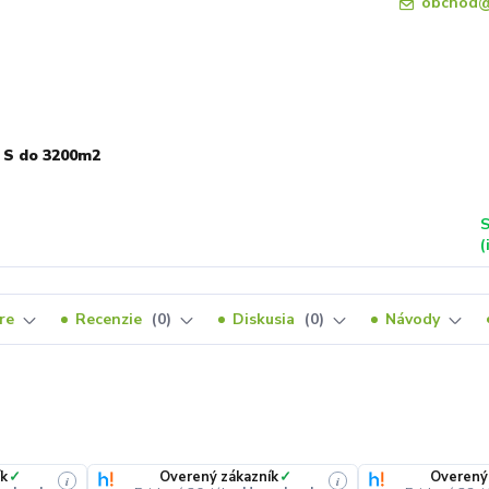
obchod@
 S do 3200m2
S
(
re
Recenzie
0
Diskusia
0
Návody
ík
✓
Overený zákazník
✓
Overený
i
i