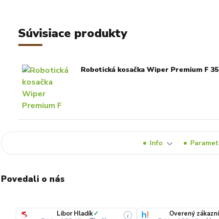
Súvisiace produkty
Robotická kosačka Wiper Premium F 35
Info
Paramet
Povedali o nás
Libor Hladík
✓
Overený zákazn
i
i