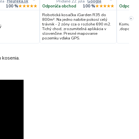
úla
·
Heureka.sk
Pridané 22. júla
·
Google
Prida
100 %
★★★★★
Odporúča obchod
100 %
★★★★★
Odporúča
Robotická kosačka iGarden R35 do
»
800m². Na jedno nabitie pokosí celý
trávnik - 2 zóny cca o rozlohe 690 m2.
Komunikace
ý
Tichý chod, zrozumiteľná aplikácia v
,doporučuji
slovenčine. Presné mapovanie
pozemku vďaka GPS.
 kosenia.