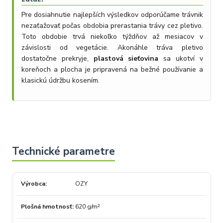
Pre dosiahnutie najlepších výsledkov odporúčame trávnik
nezaťažovať počas obdobia prerastania trávy cez pletivo.
Toto obdobie trvá niekoľko týždňov až mesiacov v
závislosti od vegetácie. Akonáhle tráva pletivo
dostatočne prekryje,
plastová sieťovina
sa ukotví v
koreňoch a plocha je pripravená na bežné používanie a
klasickú údržbu kosením.
Výrobca
OZY
Plošná hmotnosť
620 g/m²