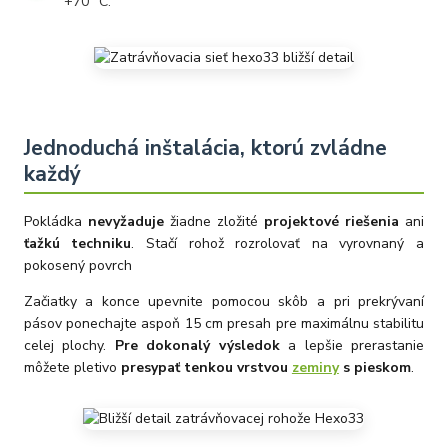
+70 °C.
Jednoduchá inštalácia, ktorú zvládne
každý
Pokládka
nevyžaduje
žiadne zložité
projektové riešenia
ani
ťažkú techniku
. Stačí rohož rozrolovať na vyrovnaný a
pokosený povrch
Začiatky a konce upevnite pomocou skôb a pri prekrývaní
pásov ponechajte aspoň 15 cm presah pre maximálnu stabilitu
celej plochy.
Pre dokonalý výsledok
a lepšie prerastanie
môžete pletivo
presypať tenkou vrstvou
zeminy
s pieskom
.