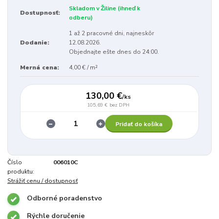
Skladom v Žiline (ihneď k
Dostupnosť:
odberu)
1 až 2 pracovné dni, najneskôr
Dodanie:
12.08.2026.
Objednajte ešte dnes do 24:00.
Merná cena:
4,00 € / m²
130,00 €
/
ks
105,69 €
bez DPH
Pridať do košíka
Číslo
006010C
produktu:
Strážiť cenu / dostupnosť
Odborné poradenstvo
Rýchle doručenie