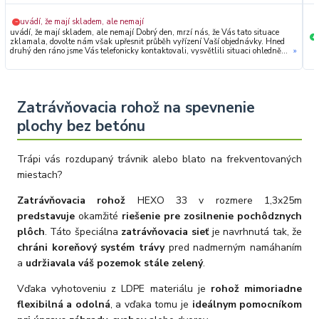
uvádí, že mají skladem, ale nemají
−
uvádí, že mají skladem, ale nemají Dobrý den, mrzí nás, že Vás tato situace
+
zklamala, dovolte nám však upřesnit průběh vyřízení Vaší objednávky. Hned
druhý den ráno jsme Vás telefonicky kontaktovali, vysvětlili situaci ohledně
»
neočekávaného výpadku zboží a ještě prověřovali jeho dostupnost přímo u
dodavatele. Jelikož zboží nebylo k dispozici ani u něj, museli jsme objednávku
stornovat. O všem jsme Vás obratem informovali a náležitě se omluvili.
Zakládáme si na férovém a rychlém jednání. O to více nás mrzí, že i přes naši
okamžitou reakci, osobní telefonát a maximální snahu náš obchod
Zatrávňovacia rohož na spevnenie
nedoporučujete. Věříme, že nám v budoucnu dáte příležitost přesvědčit Vás o
kvalitě našich služeb. Tým OZY.market
plochy bez betónu
Trápi vás rozdupaný trávnik alebo blato na frekventovaných
miestach?
Zatrávňovacia rohož
HEXO 33 v rozmere 1,3x25m
predstavuje
okamžité
riešenie pre zosilnenie pochôdznych
plôch
. Táto špeciálna
zatrávňovacia sieť
je navrhnutá tak, že
chráni koreňový systém trávy
pred nadmerným namáhaním
a
udržiavala váš pozemok stále zelený
.
Vďaka vyhotoveniu z LDPE materiálu je
rohož mimoriadne
flexibilná a odolná
, a vďaka tomu je
ideálnym pomocníkom