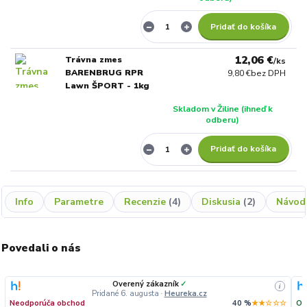
Pridať do košíka
12,06 €
Trávna zmes
/
ks
BARENBRUG RPR
9,80 €
bez DPH
Lawn ŠPORT - 1kg
Skladom v Žiline (ihneď k
odberu)
Pridať do košíka
Info
Parametre
Recenzie
4
Diskusia
2
Návod
Povedali o nás
Overený zákazník
✓
i
Pridané 6. augusta
·
Heureka.cz
Neodporúča obchod
40 %
★★☆☆☆
Od