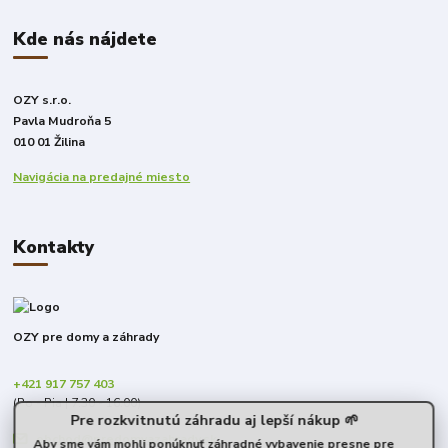
Kde nás nájdete
OZY s.r.o.
Pavla Mudroňa 5
010 01 Žilina
Navigácia na predajné miesto
Kontakty
OZY pre domy a záhrady
+421 917 757 403
(Po - Pia | 7:30 - 16:00)
Pre rozkvitnutú záhradu aj lepší nákup 🌱
obchod@predomyazahrady.sk
Aby sme vám mohli ponúknuť záhradné vybavenie presne pre