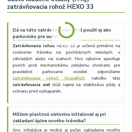
zatrávňovacia rohož HEXO 33
Dá sa táto zatrávňovacia rohož použiť aj ako
parkovisko pre auto?
Zatrávňovacia rohož
HEXO 33 je určená primárne na
zosilnenie trávnika na pochôdznych miestach, v
záhradách alebo na svahoch. Hoci výborne spevňuje
povrch proti mechanickému zaťaženiu chodcami, pre
pravidelné parkovanie vozidiel odporúčame
zatrávňovaciu rohož GrassRoll
, nakoľko táto
zatrávňovacia sieť
slúži najmä na stabilizáciu pôdy a
ochranu pred vyšliapaním.
Môžem plastovú sieťovinu inštalovať aj pri
zakladaní úplne nového trávnika?
Áno, inštalácia je možná aj počas zakladania nového