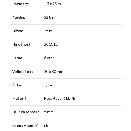
Rozmery
1,3 x 25 m
Plocha
32,5 m²
Dĺžka
25 m
Hmotnosť
20,15 kg
Farba
čierna
Veľkosť oka
30 x 30 mm
Šírka
1,3 m
Materiál
Recyklovaný LDPE
Hrúbka rohože
5 mm
Skoby v balení
nie