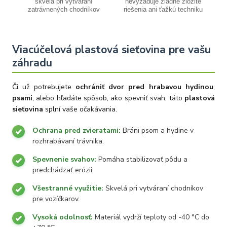
skvelá pri vytváraní
nevyžaduje žiadne zložité
zatrávnených chodníkov
riešenia ani ťažkú techniku
Viacúčelová plastová sieťovina pre vašu
záhradu
Či už potrebujete
ochrániť dvor pred hrabavou hydinou
,
psami
, alebo hľadáte spôsob, ako spevniť svah, táto
plastová
sieťovina
splní vaše očakávania.
Ochrana pred zvieratami:
Bráni psom a hydine v
rozhrabávaní trávnika.
Spevnenie svahov:
Pomáha stabilizovať pôdu a
predchádzať erózii.
Všestranné využitie:
Skvelá pri vytváraní chodníkov
pre vozíčkarov.
Vysoká odolnosť:
Materiál vydrží teploty od -40 °C do