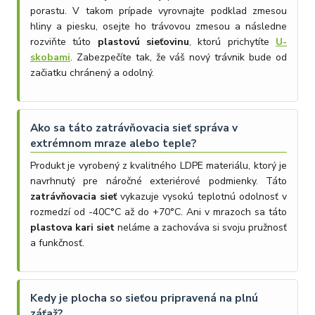
porastu. V takom prípade vyrovnajte podklad zmesou
hliny a piesku, osejte ho trávovou zmesou a následne
rozviňte túto
plastovú sieťovinu
, ktorú prichytíte
U-
skobami
. Zabezpečíte tak, že váš nový trávnik bude od
začiatku chránený a odolný.
Ako sa táto zatrávňovacia sieť správa v
extrémnom mraze alebo teple?
Produkt je vyrobený z kvalitného LDPE materiálu, ktorý je
navrhnutý pre náročné exteriérové podmienky. Táto
zatrávňovacia sieť
vykazuje vysokú teplotnú odolnosť v
rozmedzí od -40C°C až do +70°C. Ani v mrazoch sa táto
plastova kari siet
neláme a zachováva si svoju pružnosť
a funkčnosť.
Kedy je plocha so sieťou pripravená na plnú
záťaž?