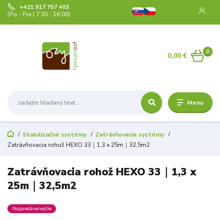
+421 917 757 403
(Po - Pia | 7:30 - 16:00)
0
0,00 €
Menu
Stabilizačné systémy
Zatrávňovacie systémy
Zatrávňovacia rohož HEXO 33｜1,3 x 25m｜32,5m2
Zatrávňovacia rohož HEXO 33｜1,3 x
25m｜32,5m2
Najpredávanejšie