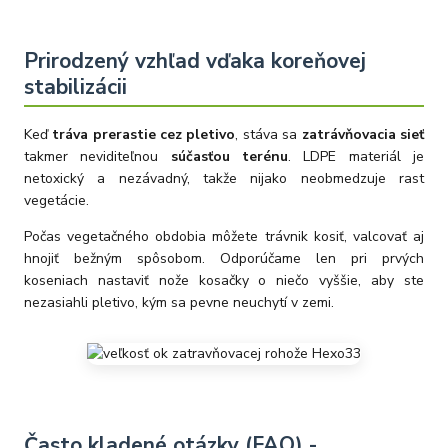
Prirodzený vzhľad vďaka koreňovej
stabilizácii
Keď
tráva prerastie cez pletivo
, stáva sa
zatrávňovacia sieť
takmer neviditeľnou
súčasťou terénu
. LDPE materiál je
netoxický a nezávadný, takže nijako neobmedzuje rast
vegetácie.
Počas vegetačného obdobia môžete trávnik kosiť, valcovať aj
hnojiť bežným spôsobom. Odporúčame len pri prvých
koseniach nastaviť nože kosačky o niečo vyššie, aby ste
nezasiahli pletivo, kým sa pevne neuchytí v zemi.
Často kladené otázky (FAQ) -