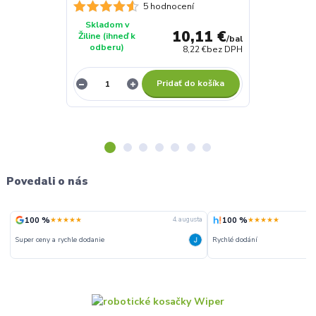
5 hodnocení
Skladom v
Skladom v
10,11 €
Žiline (ihneď k
Žiline (ihneď 
/
bal
odberu)
odberu)
8,22 €
bez DPH
Pridať do košíka
Povedali o nás
100 %
100 %
★★★★★
★★★★★
ta
4. augusta
Super ceny a rychle dodanie
Rychlé dodání