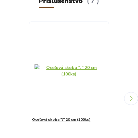
Príslušenstvo
7
Najpredávanejšie
Oceľová skoba "J" 20 cm (100ks)
Oceľová skoba