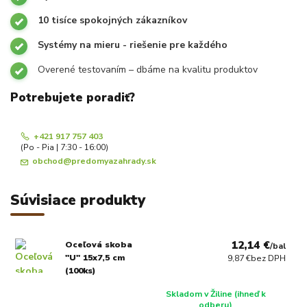
10 tisíce spokojných zákazníkov
Systémy na mieru - riešenie pre každého
Overené testovaním – dbáme na kvalitu produktov
Potrebujete poradiť?
+421 917 757 403
(Po - Pia | 7:30 - 16:00)
obchod@predomyazahrady.sk
Súvisiace produkty
12,14 €
Oceľová skoba
/
bal
"U" 15x7,5 cm
9,87 €
bez DPH
(100ks)
Skladom v Žiline (ihneď k
odberu)