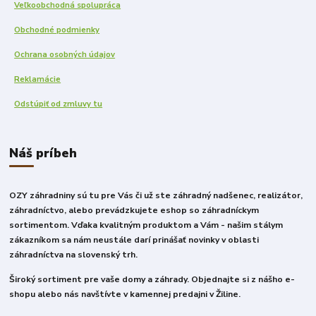
Veľkoobchodná spolupráca
Obchodné podmienky
Ochrana osobných údajov
Reklamácie
Odstúpiť od zmluvy tu
Náš príbeh
OZY záhradniny sú tu pre Vás či už ste záhradný nadšenec, realizátor,
záhradníctvo, alebo prevádzkujete eshop so záhradníckym
sortimentom. Vďaka kvalitným produktom a Vám - našim stálym
zákazníkom sa nám neustále darí prinášať novinky v oblasti
záhradníctva na slovenský trh.
Široký sortiment pre vaše domy a záhrady. Objednajte si z nášho e-
shopu alebo nás navštívte v kamennej predajni v Žiline.