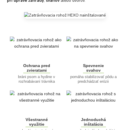
pri úprave záhrady
,
svahov
alebo dvorov.
Ochrana pred
Spevnenie
zvieratami
svahov
bráni psom a hydine v
pomáha stabilizovať pôdu a
rozhrabávaní trávnika
predchádzať erózii
Všestranné
Jednoduchá
využitie
inštalácia