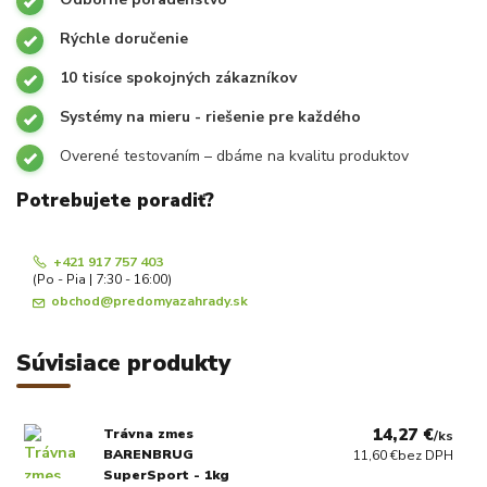
Rýchle doručenie
10 tisíce spokojných zákazníkov
Systémy na mieru - riešenie pre každého
Overené testovaním – dbáme na kvalitu produktov
Potrebujete poradiť?
+421 917 757 403
(Po - Pia | 7:30 - 16:00)
obchod@predomyazahrady.sk
Súvisiace produkty
14,27 €
Trávna zmes
/
ks
BARENBRUG
11,60 €
bez DPH
SuperSport - 1kg