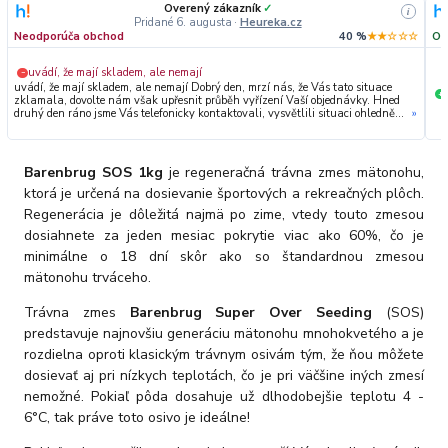
Overený zákazník
✓
i
Pridané 6. augusta
·
Heureka.cz
Neodporúča obchod
40 %
★★☆☆☆
Od
uvádí, že mají skladem, ale nemají
−
uvádí, že mají skladem, ale nemají Dobrý den, mrzí nás, že Vás tato situace
+
zklamala, dovolte nám však upřesnit průběh vyřízení Vaší objednávky. Hned
druhý den ráno jsme Vás telefonicky kontaktovali, vysvětlili situaci ohledně
»
neočekávaného výpadku zboží a ještě prověřovali jeho dostupnost přímo u
dodavatele. Jelikož zboží nebylo k dispozici ani u něj, museli jsme objednávku
stornovat. O všem jsme Vás obratem informovali a náležitě se omluvili.
Zakládáme si na férovém a rychlém jednání. O to více nás mrzí, že i přes naši
Barenbrug SOS 1kg
je regeneračná trávna zmes mätonohu,
okamžitou reakci, osobní telefonát a maximální snahu náš obchod
nedoporučujete. Věříme, že nám v budoucnu dáte příležitost přesvědčit Vás o
ktorá je určená na dosievanie športových a rekreačných plôch.
kvalitě našich služeb. Tým OZY.market
Regenerácia je dôležitá najmä po zime, vtedy touto zmesou
dosiahnete za jeden mesiac pokrytie viac ako 60%, čo je
minimálne o 18 dní skôr ako so štandardnou zmesou
mätonohu trváceho.
Trávna zmes
Barenbrug Super Over Seeding
(SOS)
predstavuje najnovšiu generáciu mätonohu mnohokvetého a je
rozdielna oproti klasickým trávnym osivám tým, že ňou môžete
dosievať aj pri nízkych teplotách, čo je pri väčšine iných zmesí
nemožné. Pokiaľ pôda dosahuje už dlhodobejšie teplotu 4 -
6°C, tak práve toto osivo je ideálne!