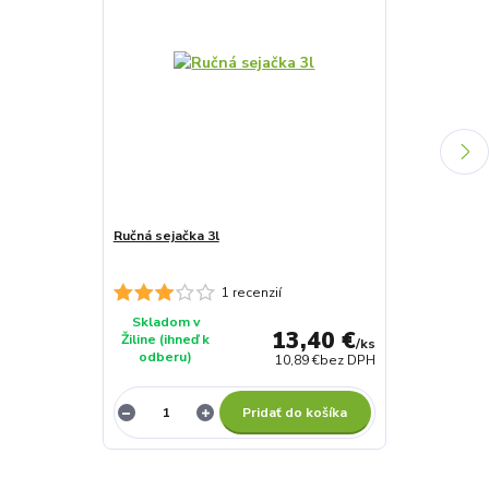
Ručná sejačka 3l
Štartovacie h
2kg | 100m2
1 recenzií
Skladom v
Skladom v
13,40 €
Žiline (ihneď k
Žiline (ihneď 
/
ks
odberu)
odberu)
10,89 €
bez DPH
Pridať do košíka