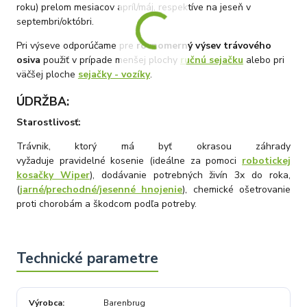
roku) prelom mesiacov apríl/máj, respektíve na jeseň v
septembri/októbri.
Pri výseve odporúčame pre
rovnomerný výsev trávového
osiva
použiť v prípade menšej plochy
ručnú sejačku
alebo pri
väčšej ploche
sejačky - vozíky
.
ÚDRŽBA
:
Starostlivosť:
Trávnik, ktorý má byť okrasou záhrady
vyžaduje
pravidelné
kosenie (ideálne za pomoci
robotickej
kosačky Wiper
), dodávanie potrebných živín 3x do roka,
(
jarné/prechodné/jesenné hnojenie
), chemické ošetrovanie
proti chorobám a škodcom podľa potreby.
Výrobca
Barenbrug