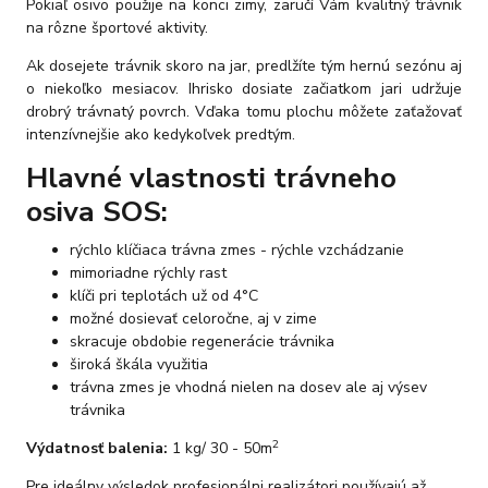
Pokiaľ osivo použije na konci zimy, zaručí Vám kvalitný trávnik
na rôzne športové aktivity.
Ak dosejete trávnik skoro na jar, predlžíte tým hernú sezónu aj
o niekoľko mesiacov. Ihrisko dosiate začiatkom jari udržuje
drobrý trávnatý povrch. Vďaka tomu plochu môžete zaťažovať
intenzívnejšie ako kedykoľvek predtým.
Hlavné vlastnosti trávneho
osiva SOS:
rýchlo klíčiaca trávna zmes - rýchle vzchádzanie
mimoriadne rýchly rast
klíči pri teplotách už od 4°C
možné dosievať celoročne, aj v zime
skracuje obdobie regenerácie trávnika
široká škála využitia
trávna zmes je vhodná nielen na dosev ale aj výsev
trávnika
2
Výdatnosť balenia:
1 kg/ 30 - 50m
Pre ideálny výsledok profesionálni realizátori používajú až