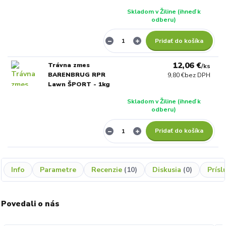
Skladom v Žiline (ihneď k
odberu)
Pridať do košíka
12,06 €
Trávna zmes
/
ks
BARENBRUG RPR
9,80 €
bez DPH
Lawn ŠPORT - 1kg
Skladom v Žiline (ihneď k
odberu)
Pridať do košíka
Info
Parametre
Recenzie
10
Diskusia
0
Prísl
Povedali o nás