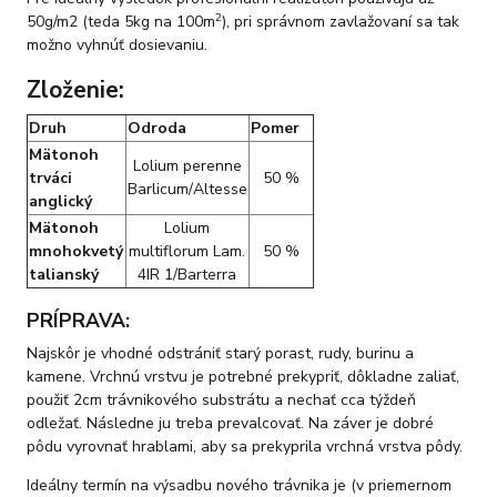
2
50g/m2 (teda 5kg na 100m
), pri správnom zavlažovaní sa tak
možno vyhnúť dosievaniu.
Zloženie:
Druh
Odroda
Pomer
Mätonoh
Lolium perenne
trváci
50 %
Barlicum/Altesse
anglický
Mätonoh
Lolium
mnohokvetý
multiflorum Lam.
50 %
talianský
4IR 1/Barterra
PRÍPRAVA:
Najskôr je vhodné odstrániť starý porast, rudy, burinu a
kamene. Vrchnú vrstvu je potrebné prekypriť, dôkladne zaliať,
použiť 2cm trávnikového substrátu a nechať cca týždeň
odležať. Následne ju treba prevalcovať. Na záver je dobré
pôdu vyrovnať hrablami, aby sa prekyprila vrchná vrstva pôdy.
Ideálny termín na výsadbu nového trávnika je (v priemernom