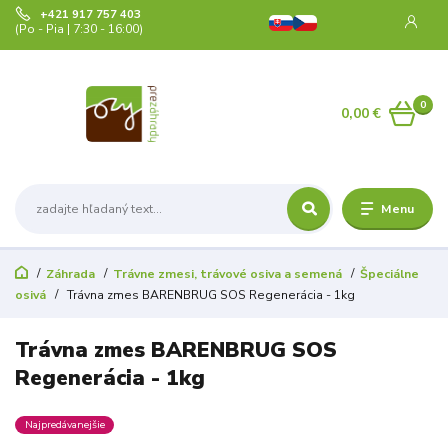
+421 917 757 403
(Po - Pia | 7:30 - 16:00)
0
0,00 €
Menu
Záhrada
Trávne zmesi, trávové osiva a semená
Špeciálne
osivá
Trávna zmes BARENBRUG SOS Regenerácia - 1kg
Trávna zmes BARENBRUG SOS
Regenerácia - 1kg
Najpredávanejšie