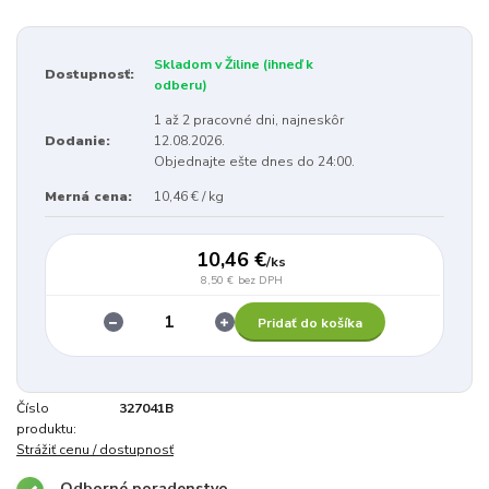
Skladom v Žiline (ihneď k
Dostupnosť:
odberu)
1 až 2 pracovné dni, najneskôr
Dodanie:
12.08.2026.
Objednajte ešte dnes do 24:00.
Merná cena:
10,46 € / kg
10,46 €
/
ks
8,50 €
bez DPH
Pridať do košíka
Číslo
327041B
produktu:
Strážiť cenu / dostupnosť
Odborné poradenstvo