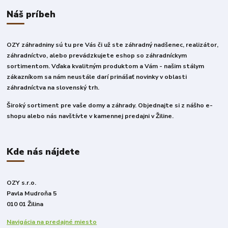
Náš príbeh
OZY záhradniny sú tu pre Vás či už ste záhradný nadšenec, realizátor,
záhradníctvo, alebo prevádzkujete eshop so záhradníckym
sortimentom. Vďaka kvalitným produktom a Vám - našim stálym
zákazníkom sa nám neustále darí prinášať novinky v oblasti
záhradníctva na slovenský trh.
Široký sortiment pre vaše domy a záhrady. Objednajte si z nášho e-
shopu alebo nás navštívte v kamennej predajni v Žiline.
Kde nás nájdete
OZY s.r.o.
Pavla Mudroňa 5
010 01 Žilina
Navigácia na predajné miesto