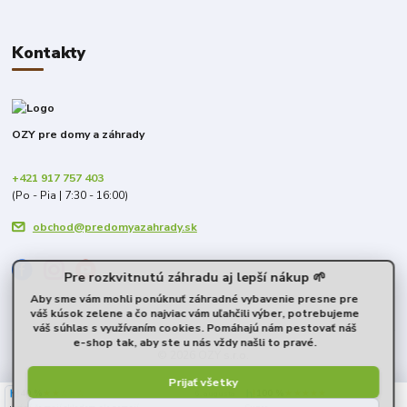
Kontakty
OZY pre domy a záhrady
+421 917 757 403
(Po - Pia | 7:30 - 16:00)
obchod@predomyazahrady.sk
Pre rozkvitnutú záhradu aj lepší nákup 🌱
Aby sme vám mohli ponúknuť záhradné vybavenie presne pre
váš kúsok zelene a čo najviac vám uľahčili výber, potrebujeme
váš súhlas s využívaním cookies. Pomáhajú nám pestovať náš
e-shop tak, aby ste u nás vždy našli to pravé.
© 2026 OZY s.r.o.
Prijať všetky
40 %
★★☆☆☆
100 %
★★★★★
6. augusta