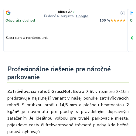
Július Áč
✓
i
Pridané 4. augusta
·
Google
Odporúča obchod
100 %
★★★★★
Odp
Super ceny a rychle dodanie
R
+
Profesionálne riešenie pre náročné
parkovanie
Zatrávňovacia rohož GrassRoll Extra 7,5t
v rozmere 2x10m
predstavuje najsilnejší variant v našej ponuke zatrávňovacích
rohoží. S hrúbkou profilu
14,5 mm
a plošnou hmotnosťou
2
kg/m²
je navrhnutá pre plochy s pravidelným dopravným
zaťažením. Je ideálnou voľbou pre trvalé parkovacie miesta,
príjazdové cesty či frekventované trávnaté plochy, kde bežné
pletivá zlyhávajú.