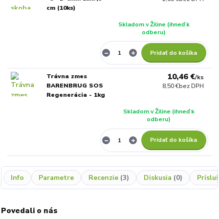
cm (10ks)
Skladom v Žiline (ihneď k
odberu)
Pridať do košíka
10,46 €
Trávna zmes
/
ks
BARENBRUG SOS
8,50 €
bez DPH
Regenerácia - 1kg
Skladom v Žiline (ihneď k
odberu)
Pridať do košíka
Info
Parametre
Recenzie
3
Diskusia
0
Príslu
Povedali o nás