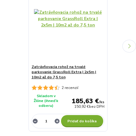
Zatrávňovacia rohož na trvalé
Zatrávňovacia
parkovanie GrassRoll Extra | 2x5m |
parkovanie Gr
10m2 až do 7,5 ton
2x15m | 30m2 
2 recenzií
Skladom v
Skladom v
185,63 €
Žiline (ihneď k
Žiline (ihneď 
/
ks
odberu)
odberu)
150,92 €
bez DPH
Pridať do košíka