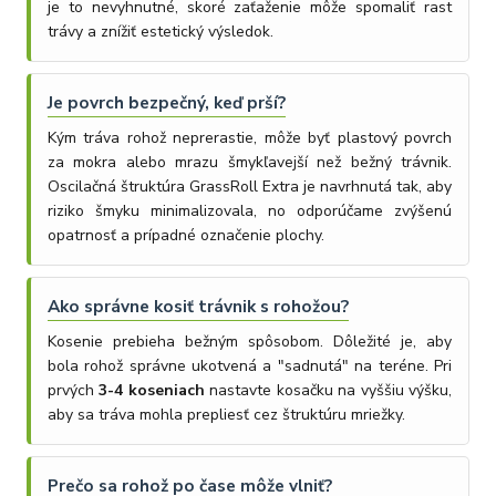
je to nevyhnutné, skoré zaťaženie môže spomaliť rast
trávy a znížiť estetický výsledok.
Je povrch bezpečný, keď prší?
Kým tráva rohož neprerastie, môže byť plastový povrch
za mokra alebo mrazu šmykľavejší než bežný trávnik.
Oscilačná štruktúra GrassRoll Extra je navrhnutá tak, aby
riziko šmyku minimalizovala, no odporúčame zvýšenú
opatrnosť a prípadné označenie plochy.
Ako správne kosiť trávnik s rohožou?
Kosenie prebieha bežným spôsobom. Dôležité je, aby
bola rohož správne ukotvená a "sadnutá" na teréne. Pri
prvých
3-4 koseniach
nastavte kosačku na vyššiu výšku,
aby sa tráva mohla prepliesť cez štruktúru mriežky.
Prečo sa rohož po čase môže vlniť?