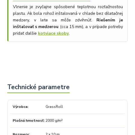
Vlnenie je zvyčajne spôsobené teplotnou rozťažnosťou
plastu. Ak bola rohož inštalovaná v chlade bez dilatačnej
medzery, v lete sa môže zdvihnúť.
Riešením je
inštalovať s medzerou
(cca 15 mm), a v prípade potreby
pridať ďalšie
kotviace skoby
.
Výrobca
GrassRoll
Plošná hmotnosť
2000 g/m²
Rozmery
2 x 10 m