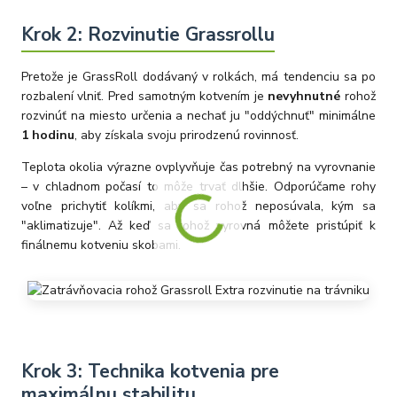
Krok 2: Rozvinutie Grassrollu
Pretože je GrassRoll dodávaný v rolkách, má tendenciu sa po
rozbalení vlniť. Pred samotným kotvením je
nevyhnutné
rohož
rozvinúť na miesto určenia a nechať ju "oddýchnuť" minimálne
1 hodinu
, aby získala svoju prirodzenú rovinnosť.
Teplota okolia výrazne ovplyvňuje čas potrebný na vyrovnanie
– v chladnom počasí to môže trvať dlhšie. Odporúčame rohy
voľne prichytiť kolíkmi, aby sa rohož neposúvala, kým sa
"aklimatizuje". Až keď sa rohož vyrovná môžete pristúpiť k
finálnemu kotveniu skobami.
Krok 3: Technika kotvenia pre
maximálnu stabilitu