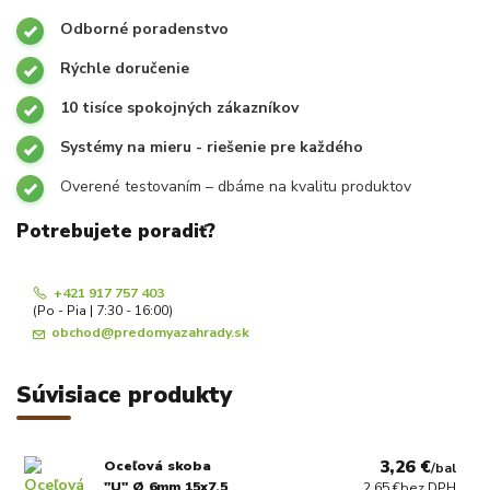
Odborné poradenstvo
Rýchle doručenie
10 tisíce spokojných zákazníkov
Systémy na mieru - riešenie pre každého
Overené testovaním – dbáme na kvalitu produktov
Potrebujete poradiť?
+421 917 757 403
(Po - Pia | 7:30 - 16:00)
obchod@predomyazahrady.sk
Súvisiace produkty
3,26 €
Oceľová skoba
/
bal
"U" Ø 6mm 15x7,5
2,65 €
bez DPH