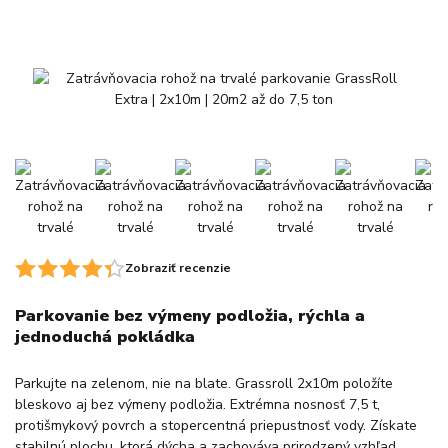
Zobraziť recenzie
Parkovanie bez výmeny podložia, rýchla a
jednoduchá pokládka
Parkujte na zelenom, nie na blate. Grassroll 2x10m položíte
bleskovo aj bez výmeny podložia. Extrémna nosnosť 7,5 t,
protišmykový povrch a stopercentná priepustnosť vody. Získate
stabilnú plochu, ktorá dýcha a zachováva prirodzený vzhľad