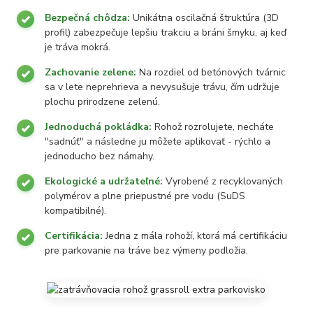
Bezpečná chôdza:
Unikátna oscilačná štruktúra (3D
profil) zabezpečuje lepšiu trakciu a bráni šmyku, aj keď
je tráva mokrá.
Zachovanie zelene:
Na rozdiel od betónových tvárnic
sa v lete neprehrieva a nevysušuje trávu, čím udržuje
plochu prirodzene zelenú.
Jednoduchá pokládka:
Rohož rozrolujete, necháte
"sadnúť" a následne ju môžete aplikovať - rýchlo a
jednoducho bez námahy.
Ekologické a udržateľné:
Vyrobené z recyklovaných
polymérov a plne priepustné pre vodu (SuDS
kompatibilné).
Certifikácia:
Jedna z mála rohoží, ktorá má certifikáciu
pre parkovanie na tráve bez výmeny podložia.