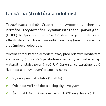
Unikátna štruktúra a odolnosť
Zatrávňovacia rohož Grassroll je vyrobená z chemicky
inertného, recyklovaného
vysokohustotného polyetylénu
(HDPE)
. Jej špecifická oscilačná štruktúra nie je len estetickou
záležitosťou – bola vyvinutá na zvýšenie trakcie a
protišmykovej odolnosti.
Mriežka chráni koreňový systém trávy pred priamym kontaktom
s kolesami, čím zabraňuje zhutňovaniu pôdy a tvorbe koľají.
Materiál je stabilizovaný voči UV žiareniu, čo zaručuje dlhú
životnosť aj pri vystavení priamemu slnku.
Vysoká pevnosť v ťahu (14 kN/m).
Odolnosť voči hnilobe a biologickým vplyvom.
Šetrnosť k životnému prostrediu (100% recyklovateľné).