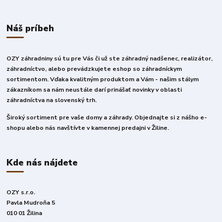
Náš príbeh
OZY záhradniny sú tu pre Vás či už ste záhradný nadšenec, realizátor,
záhradníctvo, alebo prevádzkujete eshop so záhradníckym
sortimentom. Vďaka kvalitným produktom a Vám - našim stálym
zákazníkom sa nám neustále darí prinášať novinky v oblasti
záhradníctva na slovenský trh.
Široký sortiment pre vaše domy a záhrady. Objednajte si z nášho e-
shopu alebo nás navštívte v kamennej predajni v Žiline.
Kde nás nájdete
OZY s.r.o.
Pavla Mudroňa 5
010 01 Žilina