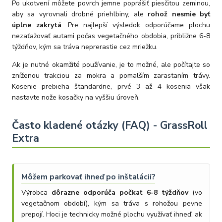
Po ukotvení môžete povrch jemne poprášiť piesčitou zeminou,
aby sa vyrovnali drobné priehlbiny, ale
rohož nesmie byť
úplne zakrytá
. Pre najlepší výsledok odporúčame plochu
nezaťažovať autami počas vegetačného obdobia, približne 6-8
týždňov, kým sa tráva neprerastie cez mriežku.
Ak je nutné okamžité používanie, je to možné, ale počítajte so
zníženou trakciou za mokra a pomalším zarastaním trávy.
Kosenie prebieha štandardne, prvé 3 až 4 kosenia však
nastavte nože kosačky na vyššiu úroveň.
Často kladené otázky (FAQ) - GrassRoll
Extra
Môžem parkovať ihneď po inštalácii?
Výrobca
dôrazne odporúča počkať 6-8 týždňov
(vo
vegetačnom období), kým sa tráva s rohožou pevne
prepojí. Hoci je technicky možné plochu využívať ihneď, ak