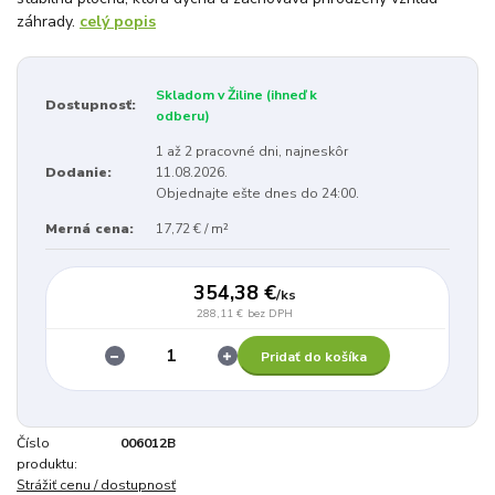
záhrady.
celý popis
Skladom v Žiline (ihneď k
Dostupnosť:
odberu)
1 až 2 pracovné dni, najneskôr
Dodanie:
11.08.2026.
Objednajte ešte dnes do 24:00.
Merná cena:
17,72 € / m²
354,38 €
/
ks
288,11 €
bez DPH
Pridať do košíka
Číslo
006012B
produktu:
Strážiť cenu / dostupnosť