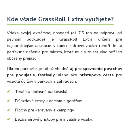
Kde všade GrassRoll Extra využijete?
Vďaka svojej extrémnej nosnosti (až 7,5 ton na nápravu pri
pevnom podklade) je GrassRoll Extra určená pre
najnáročnejšie aplikácie v rámci zatrávňovacích rohoží. Je to
perfektné riešenie pre miesta, ktoré musia zniesť viac než len
občasný prejazd.
Okrem parkovísk je rohož vhodná
aj pre spevnenie povrchov
pre podujatia
,
festivaly
, alebo ako
prístupová cesta
pre
vozidlá údržby v parkoch a záhradách.
Trvalé a dočasné parkoviská.
Príjazdové cesty k domom a garážam.
Plochy pre karavany a kempingy.
Bezbariérové prístupy pre invalidné vozíky.