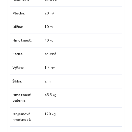
Plocha
20 m²
Dĺžka
10 m
Hmotnosť
40 kg
Farba
zelená
Výška
1,4 cm
Šírka
2 m
Hmotnosť
45,5 kg
balenia
Objemová
120 kg
hmotnosť