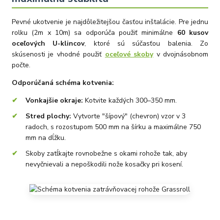
Pevné ukotvenie je najdôležitejšou časťou inštalácie. Pre jednu
rolku (2m x 10m) sa odporúča použiť minimálne
60 kusov
oceľových U-klincov
, ktoré sú súčasťou balenia. Zo
skúsenosti je vhodné použiť
oceľové skoby
v dvojnásobnom
počte.
Odporúčaná schéma kotvenia:
Vonkajšie okraje:
Kotvite každých 300–350 mm.
Stred plochy:
Vytvorte "šípový" (chevron) vzor v 3
radoch, s rozostupom 500 mm na šírku a maximálne 750
mm na dĺžku.
Skoby zatĺkajte rovnobežne s okami rohože tak, aby
nevyčnievali a nepoškodili nože kosačky pri kosení.