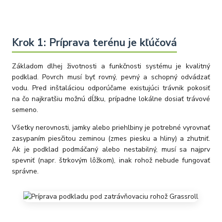
Krok 1: Príprava terénu je kľúčová
Základom dlhej životnosti a funkčnosti systému je kvalitný
podklad. Povrch musí byť rovný, pevný a schopný odvádzať
vodu. Pred inštaláciou odporúčame existujúci trávnik pokosiť
na čo najkratšiu možnú dĺžku, prípadne lokálne dosiať trávové
semeno.
Všetky nerovnosti, jamky alebo priehlbiny je potrebné vyrovnať
zasypaním piesčitou zeminou (zmes piesku a hliny) a zhutniť.
Ak je podklad podmáčaný alebo nestabilný, musí sa najprv
spevniť (napr. štrkovým lôžkom), inak rohož nebude fungovať
správne.