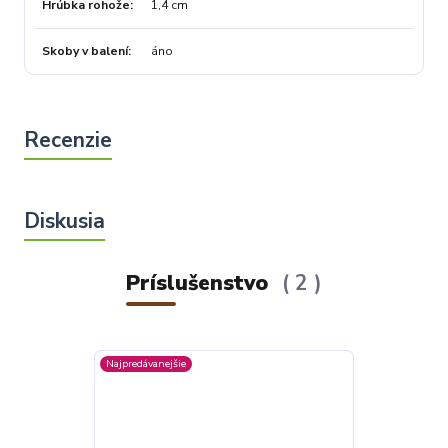
Hrúbka rohože
1,4 cm
Skoby v balení
áno
Príslušenstvo
2
Najpredávanejšie