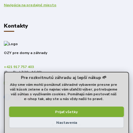
Navigácia na predajné miesto
Kontakty
OZY pre domy a záhrady
+421 917 757 403
(Po - Pia | 7:30 - 16:00)
Pre rozkvitnutú záhradu aj lepší nákup 🌱
obchod@predomyazahrady.sk
Aby sme vám mohli ponúknuť záhradné vybavenie presne pre
váš kúsok zelene a čo najviac vám uľahčili výber, potrebujeme
váš súhlas s využívaním cookies. Pomáhajú nám pestovať náš
e-shop tak, aby ste u nás vždy našli to pravé.
Prijať všetky
Nastavenia
© 2026 OZY s.r.o.