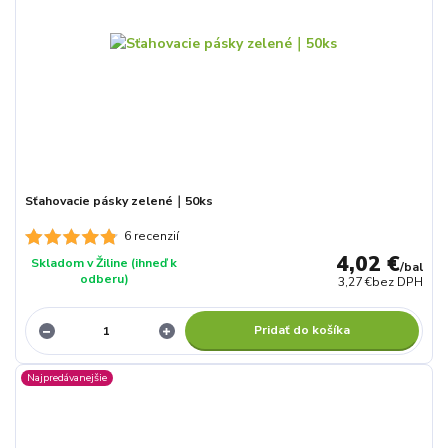
Sťahovacie pásky zelené｜50ks
6 recenzií
4,02 €
Skladom v Žiline (ihneď k
/
bal
odberu)
3,27 €
bez DPH
Pridať do košíka
Najpredávanejšie