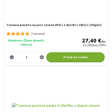
Tieniaca plachta na plot zelená 95% | 1,8x10m | 18m2 | 230g/m2
2 recenzií
27,40 €
Skladom v Žiline (ihneď k
/
ks
odberu)
22,28 €
bez DPH
Pridať do košíka