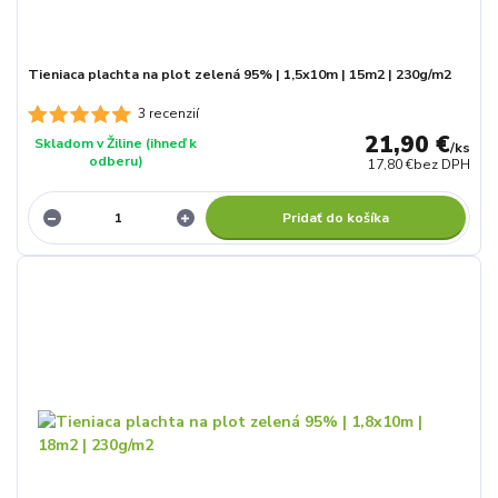
Tieniaca plachta na plot zelená 95% | 1,5x10m | 15m2 | 230g/m2
3 recenzií
21,90 €
Skladom v Žiline (ihneď k
/
ks
odberu)
17,80 €
bez DPH
Pridať do košíka