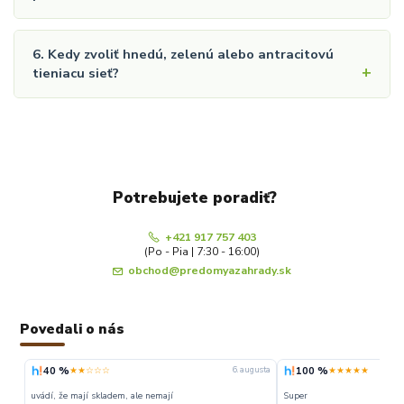
6. Kedy zvoliť hnedú, zelenú alebo antracitovú
tieniacu sieť?
Potrebujete poradiť?
+421 917 757 403
(Po - Pia | 7:30 - 16:00)
obchod@predomyazahrady.sk
Povedali o nás
40 %
100 %
★★☆☆☆
★★★★★
6. augusta
uvádí, že mají skladem, ale nemají
Super