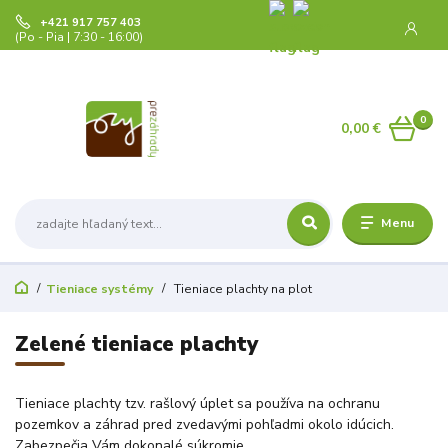
+421 917 757 403
(Po - Pia | 7:30 - 16:00)
0
0,00 €
Menu
Tieniace systémy
Tieniace plachty na plot
Zelené tieniace plachty
Tieniace plachty tzv. rašlový úplet sa používa na ochranu
pozemkov a záhrad pred zvedavými pohľadmi okolo idúcich.
Zabezpečia Vám dokonalé súkromie.