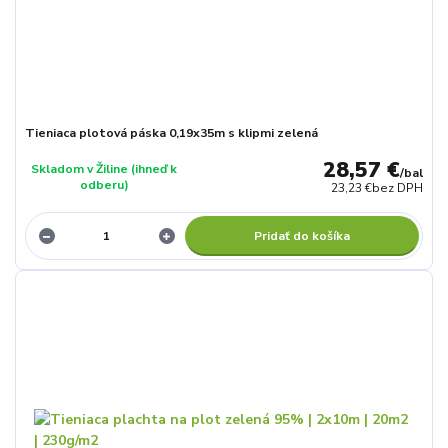
Tieniaca plotová páska 0,19x35m s klipmi zelená
28,57 €
Skladom v Žiline (ihneď k
/
bal
odberu)
23,23 €
bez DPH
Pridať do košíka