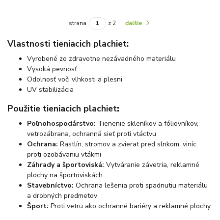
strana
z 2
ďalšie
Vlastnosti tieniacich plachiet:
Vyrobené zo zdravotne nezávadného materiálu
Vysoká pevnosť
Odolnosť voči vlhkosti a plesni
UV stabilizácia
Použitie tieniacich plachiet
:
Poľnohospodárstvo:
Tienenie skleníkov a fóliovníkov,
vetrozábrana, ochranná sieť proti vtáctvu
Ochrana:
Rastlín, stromov a zvierat pred slnkom; viníc
proti ozobávaniu vtákmi
Záhrady a športoviská:
Vytváranie závetria, reklamné
plochy na športoviskách
Stavebníctvo:
Ochrana lešenia proti spadnutiu materiálu
a drobných predmetov
Šport:
Proti vetru ako ochranné bariéry a reklamné plochy