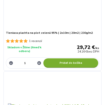
Tieniaca plachta na plot zelená 95% | 2x10m | 20m2 | 230g/m2
1 recenzií
29,72 €
Skladom v Žiline (ihneď k
/
ks
odberu)
24,16 €
bez DPH
Pridať do košíka