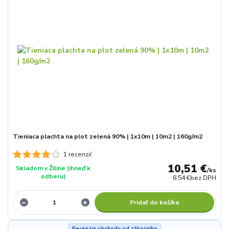
Tieniaca plachta na plot zelená 90% | 1x10m | 10m2 | 160g/m2
1 recenzií
10,51 €
Skladom v Žiline (ihneď k
/
ks
odberu)
8,54 €
bez DPH
Pridať do košíka
Recenzia obchodu od zákazníka