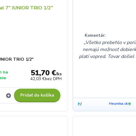
Komentár:
Všetko prebehlo v pori
nemajú možnosť dobierk
platí vopred. Tovar došiel
UNIOR TRIO 1/2"
51,70 €
m na
/
ks
nie
42,03 €
bez DPH
Pridať do košíka
Heureka.sk
✓