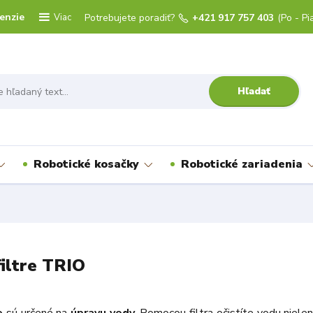
enzie
Viac
Potrebujete poradiť?
+421 917 757 403
(Po - Pi
Hľadať
Robotické kosačky
Robotické zariadenia
iltre TRIO