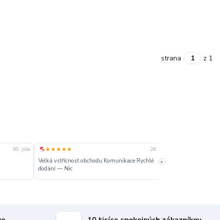
strana
z 1
★★★★★
★★★★★
30. júla
28. júla
Velká vstřícnost obchodu Komunikace Rychlé
»
Dobré
dodání — Nic