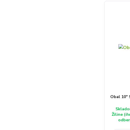
Obal 10"
Sklado
Žiline (i
odber