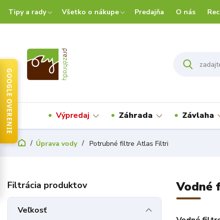
Tipy a rady
Všetko o nákupe
Predajňa
O nás
Rec
GOOGLE OVERENIE
Výpredaj
Záhrada
Závlaha
Úprava vody
Potrubné filtre Atlas Filtri
Vodné f
Veľkosť