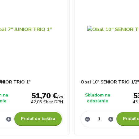
UNIOR TRIO 1"
Obal 10" SENIOR TRIO 1/2"
51,70 €
5
m na
Skladom na
/
ks
nie
odoslanie
42,03 €
bez DPH
43
Pridať do košíka
Pridať 