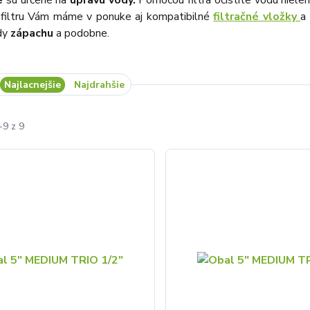
re
sú určené na
úpravu vody.
Pomocou filtra očistíte vodu niele
filtru Vám máme v ponuke aj kompatibilné
filtračné vložky
a
dy
zápachu
a podobne.
Najlacnejšie
Najdrahšie
-9 z 9