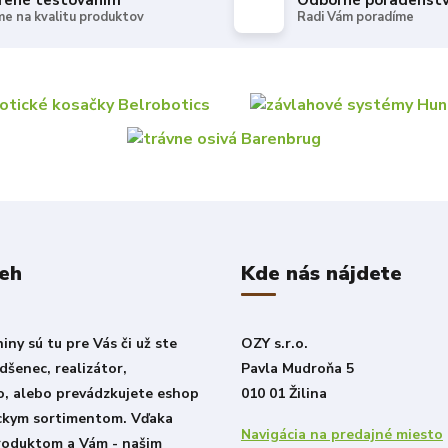
rené testovaním
Odborné poradenst
e na kvalitu produktov
Radi Vám poradíme
beh
Kde nás nájdete
ny sú tu pre Vás či už ste
OZY s.r.o.
šenec, realizátor,
Pavla Mudroňa 5
o, alebo prevádzkujete eshop
010 01 Žilina
ckym sortimentom. Vďaka
Navigácia na predajné miesto
roduktom a Vám - našim