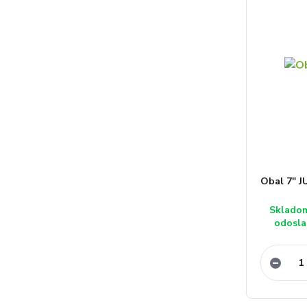
Obal 7" J
Sklado
odosla