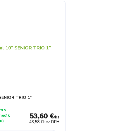
 SENIOR TRIO 1"
m v
53,60 €
hneď k
/
ks
u)
43,58 €
bez DPH