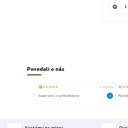
Povedali o nás
★★★★★
★
4. augusta
«
Super ceny a rychle dodanie
Rychlé