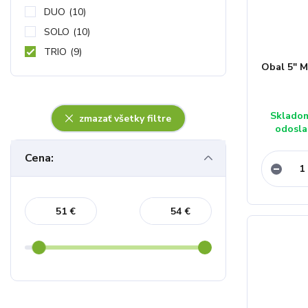
DUO
(10)
SOLO
(10)
TRIO
(9)
Obal 5" 
Sklado
zmazať všetky filtre
odosla
Cena:
€
€