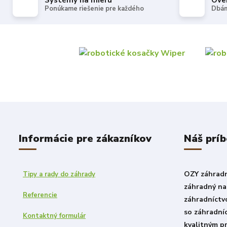
Systémy na mieru
Ove
Ponúkame riešenie pre každého
Dbám
Informácie pre zákazníkov
Náš prí
OZY záhradni
Tipy a rady do záhrady
záhradný nad
Referencie
záhradníctv
so záhradní
Kontaktný formulár
kvalitným p