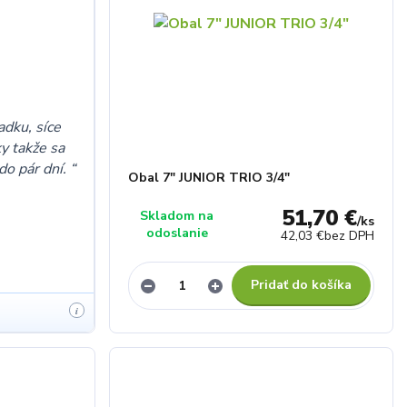
adku, síce
y takže sa
 do pár dní.
Obal 7" JUNIOR TRIO 3/4"
51,70 €
Skladom na
/
ks
odoslanie
42,03 €
bez DPH
Pridať do košíka
i