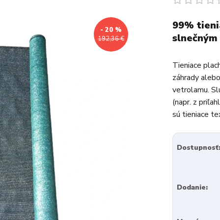
99% tienia
- 20 %
slnečným
192,36 €
Tieniace plac
záhrady alebo 
vetrolamu. Sl
(napr. z priľ
sú tieniace tex
Dostupnosť
Dodanie: