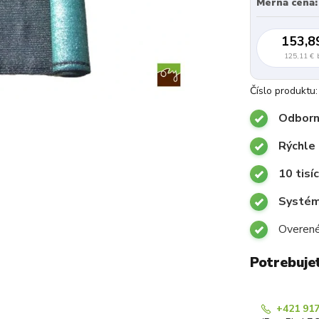
Merná cena:
153,8
125,11 €
Číslo produktu:
Odborn
Rýchle
10 tisí
Systémy
Overené
Potrebuje
+421 917