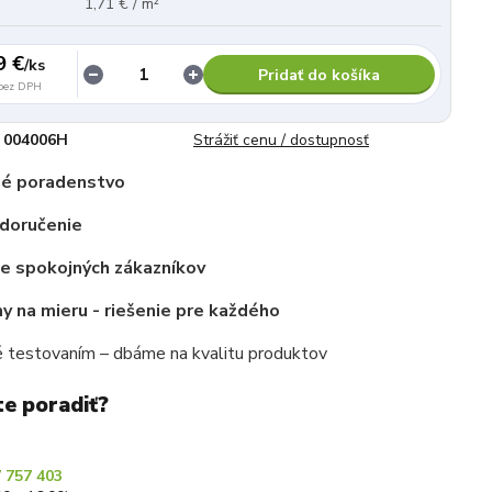
1,71 € / m²
9 €
/
ks
Pridať do košíka
bez DPH
004006H
Strážiť cenu / dostupnosť
é poradenstvo
 doručenie
ce spokojných zákazníkov
 na mieru - riešenie pre každého
 testovaním – dbáme na kvalitu produktov
te poradiť?
 757 403