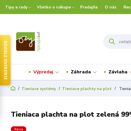
Tipy a rady
Všetko o nákupe
Predajňa
O nás
Rec
GOOGLE OVERENIE
Výpredaj
Záhrada
Závlaha
Tieniace systémy
Tieniace plachty na plot
Tienia
Tieniaca plachta na plot zelená 9
Akcia