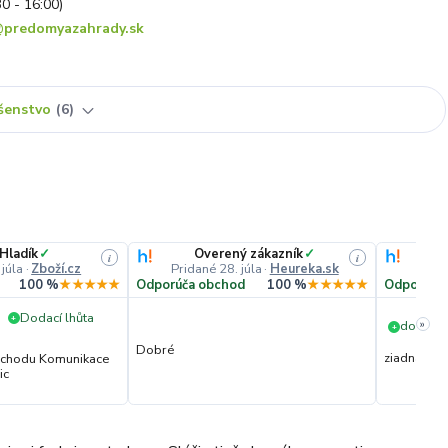
30 - 16:00)
predomyazahrady.sk
ušenstvo
6
 Hladík
✓
Overený zákazník
✓
i
i
 júla
·
Zboží.cz
Pridané 28. júla
·
Heureka.sk
Prida
100 %
★★★★★
Odporúča obchod
100 %
★★★★★
Odporúča
Dodací lhůta
+
»
dorucen
+
Dobré
ziadna
obchodu Komunikace
ic