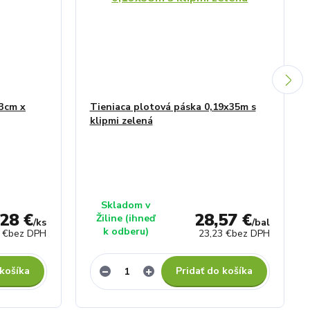
 3cm x
Tieniaca plotová páska 0,19x35m s
klipmi zelená
Skladom v
,28 €
28,57 €
Žiline (ihneď
/
ks
/
bal
k odberu)
 €
bez DPH
23,23 €
bez DPH
 košíka
Pridať do košíka