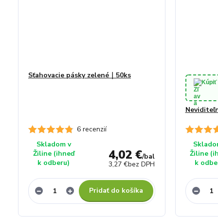
Sťahovacie pásky zelené｜50ks
Kúpiť
Neviditeľ
6 recenzií
Skladom v
Sklado
4,02 €
Žiline (ihneď
Žiline (
/
bal
k odberu)
k odbe
3,27 €
bez DPH
Pridať do košíka