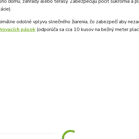
ho domu, záhrady alebo terasy. Zabezpečujú pocit súkromia a plni
ácie).
ximálne odolné vplyvu slnečného žiarenia, čo zabezpečí aby nezač
hovacích pások
(odporúča sa cca 10 kusov na bežný meter plac