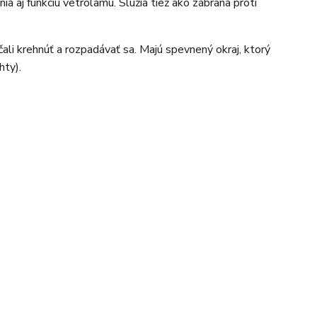
a aj funkciu vetrolamu. Slúžia tiež ako zábrana proti
ali krehnúť a rozpadávať sa. Majú spevnený okraj, ktorý
hty).