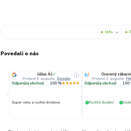
Info
Povedali o nás
Július Áč
✓
Overený zákazn
i
Pridané 4. augusta
·
Google
Pridané 2. augusta
·
He
Odporúča obchod
100 %
★★★★★
Odporúča obchod
100
«
Super ceny a rychle dodanie
Rychlé dodání
Dobr
+
+