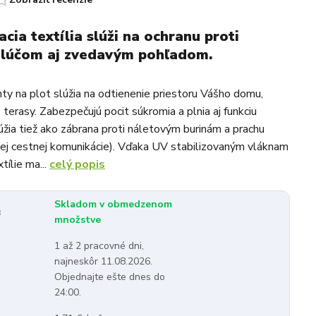
cia textília slúži na ochranu proti
 lúčom aj zvedavým pohľadom.
hty na plot slúžia na odtienenie priestoru Vášho domu,
terasy. Zabezpečujú pocit súkromia a plnia aj funkciu
úžia tiež ako zábrana proti náletovým burinám a prachu
ahlej cestnej komunikácie). Vďaka UV stabilizovaným vláknam
tílie ma...
celý popis
Skladom v obmedzenom
:
množstve
1 až 2 pracovné dni,
najneskôr 11.08.2026.
Objednajte ešte dnes do
24:00.