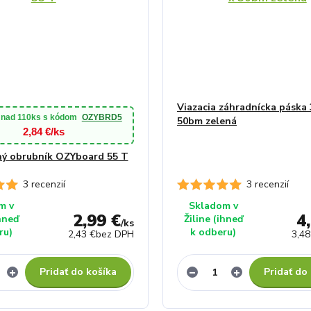
Viazacia záhradnícka páska
 nad
110ks
s kódom
OZYBRD5
50bm zelená
2,84 €/ks
ný obrubník OZYboard 55 T
3 recenzií
3 recenzií
m v
Skladom v
2,99 €
4
ihneď
Žiline (ihneď
/
ks
ru)
k odberu)
2,43 €
bez DPH
3,48
Pridať do košíka
Pridať do