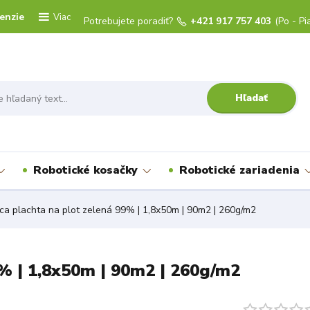
enzie
Viac
Potrebujete poradiť?
+421 917 757 403
(Po - Pi
Hľadať
Robotické kosačky
Robotické zariadenia
ca plachta na plot zelená 99% | 1,8x50m | 90m2 | 260g/m2
9% | 1,8x50m | 90m2 | 260g/m2