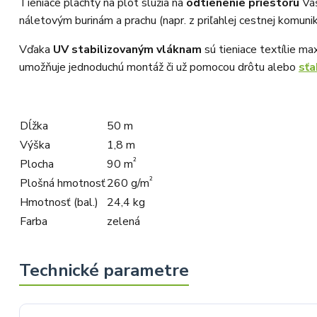
Tieniace plachty na plot slúžia na
odtienenie priestoru
Váš
náletovým burinám a prachu (napr. z priľahlej cestnej komunik
Vďaka
UV stabilizovaným vláknam
sú tieniace textílie ma
umožňuje jednoduchú montáž či už pomocou drôtu alebo
sťa
Dĺžka
50 m
Výška
1,8 m
²
Plocha
90 m
²
Plošná hmotnosť
260 g/m
Hmotnosť (bal.)
24,4 kg
Farba
zelená