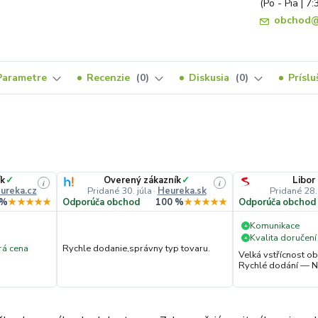
(Po - Pia | 7:
obchod@
Parametre
Recenzie
0
Diskusia
0
Prísl
ík
✓
Overený zákazník
✓
Libor
i
i
ureka.cz
Pridané 30. júla
·
Heureka.sk
Pridané 28.
 %
★★★★★
Odporúča obchod
100 %
★★★★★
Odporúča obchod
Komunikace
+
Kvalita doručení
+
á cena
Rychle dodanie,správny typ tovaru.
Velká vstřícnost 
Rychlé dodání — N