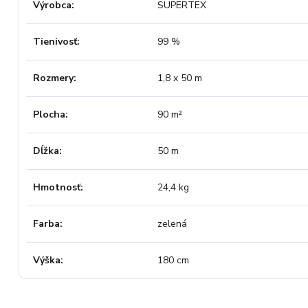
Výrobca
SUPERTEX
Tienivosť
99 %
Rozmery
1,8 x 50 m
Plocha
90 m²
Dĺžka
50 m
Hmotnosť
24,4 kg
Farba
zelená
Výška
180 cm