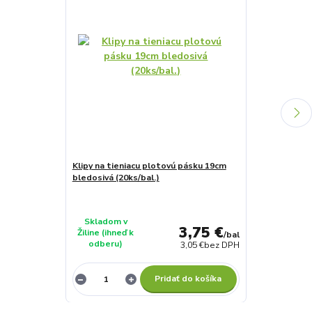
Klipy na tieniacu plotovú pásku 19cm
Klipy na tien
bledosivá (20ks/bal.)
tmavosivá (20
Skladom v
Skladom v
3,75 €
Žiline (ihneď k
Žiline (ihneď 
/
bal
odberu)
odberu)
3,05 €
bez DPH
Pridať do košíka