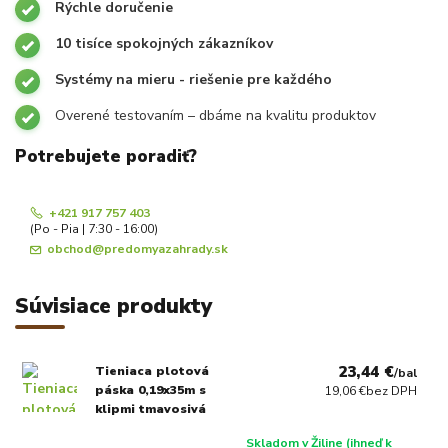
Rýchle doručenie
10 tisíce spokojných zákazníkov
Systémy na mieru - riešenie pre každého
Overené testovaním – dbáme na kvalitu produktov
Potrebujete poradiť?
+421 917 757 403
(Po - Pia | 7:30 - 16:00)
obchod@predomyazahrady.sk
Súvisiace produkty
23,44 €
Tieniaca plotová
/
bal
páska 0,19x35m s
19,06 €
bez DPH
klipmi tmavosivá
Skladom v Žiline (ihneď k