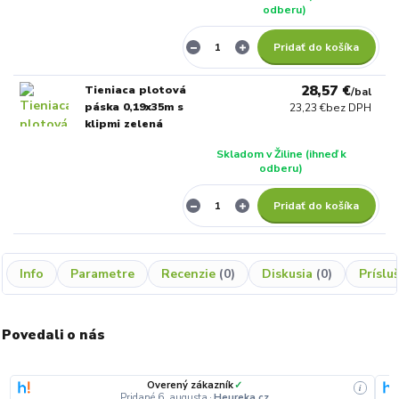
odberu)
Pridať do košíka
28,57 €
Tieniaca plotová
/
bal
páska 0,19x35m s
23,23 €
bez DPH
klipmi zelená
Skladom v Žiline (ihneď k
odberu)
Pridať do košíka
Info
Parametre
Recenzie
0
Diskusia
0
Príslu
Povedali o nás
Overený zákazník
✓
i
Pridané 6. augusta
·
Heureka.cz