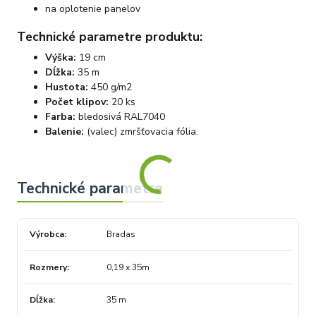
na oplotenie panelov
Technické parametre produktu:
Výška:
19 cm
Dĺžka:
35 m
Hustota:
450 g/m2
Počet klipov:
20 ks
Farba:
bledosivá RAL7040
Balenie:
(valec) zmršťovacia fólia.
Výrobca
Bradas
Rozmery
0,19 x 35m
Dĺžka
35 m