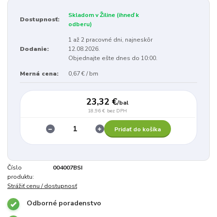
Skladom v Žiline (ihneď k
Dostupnosť:
odberu)
1 až 2 pracovné dni, najneskôr
Dodanie:
12.08.2026.
Objednajte ešte dnes do 10:00.
Merná cena:
0,67 € / bm
23,32 €
/
bal
18,96 €
bez DPH
Pridať do košíka
Číslo
004007BSI
produktu:
Strážiť cenu / dostupnosť
Odborné poradenstvo