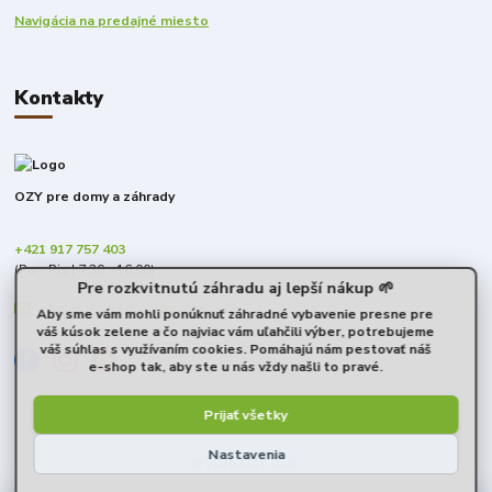
Navigácia na predajné miesto
Kontakty
OZY pre domy a záhrady
+421 917 757 403
(Po - Pia | 7:30 - 16:00)
Pre rozkvitnutú záhradu aj lepší nákup 🌱
obchod@predomyazahrady.sk
Aby sme vám mohli ponúknuť záhradné vybavenie presne pre
váš kúsok zelene a čo najviac vám uľahčili výber, potrebujeme
váš súhlas s využívaním cookies. Pomáhajú nám pestovať náš
e-shop tak, aby ste u nás vždy našli to pravé.
Prijať všetky
Nastavenia
© 2026 OZY s.r.o.