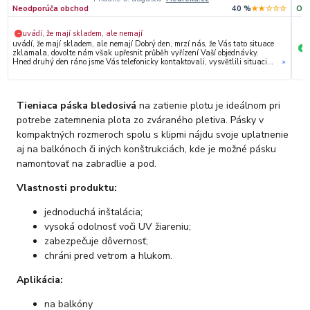
Neodporúča obchod
40 %
★★☆☆☆
Odp
uvádí, že mají skladem, ale nemají
−
uvádí, že mají skladem, ale nemají Dobrý den, mrzí nás, že Vás tato situace
S
+
zklamala, dovolte nám však upřesnit průběh vyřízení Vaší objednávky.
Hned druhý den ráno jsme Vás telefonicky kontaktovali, vysvětlili situaci
»
ohledně neočekávaného výpadku zboží a ještě prověřovali jeho dostupnost
přímo u dodavatele. Jelikož zboží nebylo k dispozici ani u něj, museli jsme
objednávku stornovat. O všem jsme Vás obratem informovali a náležitě se
omluvili. Zakládáme si na férovém a rychlém jednání. O to více nás mrzí, že
Tieniaca páska bledosivá
na zatienie plotu je ideálnom pri
i přes naši okamžitou reakci, osobní telefonát a maximální snahu náš
obchod nedoporučujete. Věříme, že nám v budoucnu dáte příležitost
potrebe zatemnenia plota zo zváraného pletiva. Pásky v
přesvědčit Vás o kvalitě našich služeb. Tým OZY.market
kompaktných rozmeroch spolu s klipmi nájdu svoje uplatnenie
aj na balkónoch či iných konštrukciách, kde je možné pásku
namontovať na zabradlie a pod.
Vlastnosti produktu:
jednoduchá inštalácia;
vysoká odolnosť voči UV žiareniu;
zabezpečuje dôvernosť;
chráni pred vetrom a hlukom.
Aplikácia:
na balkóny