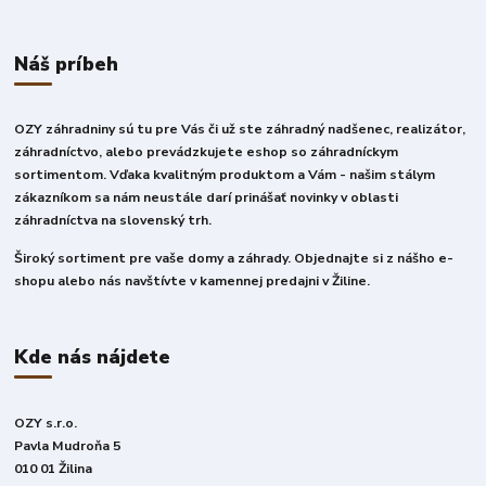
Náš príbeh
OZY záhradniny sú tu pre Vás či už ste záhradný nadšenec, realizátor,
záhradníctvo, alebo prevádzkujete eshop so záhradníckym
sortimentom. Vďaka kvalitným produktom a Vám - našim stálym
zákazníkom sa nám neustále darí prinášať novinky v oblasti
záhradníctva na slovenský trh.
Široký sortiment pre vaše domy a záhrady. Objednajte si z nášho e-
shopu alebo nás navštívte v kamennej predajni v Žiline.
Kde nás nájdete
OZY s.r.o.
Pavla Mudroňa 5
010 01 Žilina