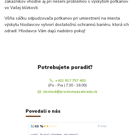
zákazníkov vhodné aj pri riešení problémov s výskytom potkanov
vo Vašej blízkosti.
Vôňa sáčku odpudzovača potkanov pri umiestnení na miesta
výskytu hlodavcov vytvorí dostatočnú ochrannú bariéru, ktorá ich
odradí. Hlodavce Vám dajú nadobro pokoj!
Potrebujete poradiť?
+421 917 757 403
(Po - Pia | 7:30 - 16:00)
obchod@predomyazahrady.sk
Povedali o nás
40 %
100 %
★★☆☆☆
★
6. augusta
uvádí, že mají skladem, ale nemají
Super