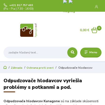
+421 917 757 403
(Po - Pia | 7:30 - 16:00)
0
0,00 €
Menu
Záhrada
Ochrana proti zveri
Odpudzovače hlodavcov
Odpudzovače hlodavcov vyriešia
problémy s potkanmi a pod.
Odpudzovače hlodavcov Kunagone
sú na základe skúsenosti