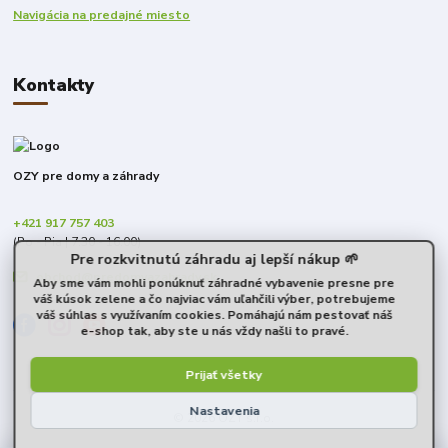
Navigácia na predajné miesto
Kontakty
OZY pre domy a záhrady
+421 917 757 403
(Po - Pia | 7:30 - 16:00)
Pre rozkvitnutú záhradu aj lepší nákup 🌱
obchod@predomyazahrady.sk
Aby sme vám mohli ponúknuť záhradné vybavenie presne pre
váš kúsok zelene a čo najviac vám uľahčili výber, potrebujeme
váš súhlas s využívaním cookies. Pomáhajú nám pestovať náš
e-shop tak, aby ste u nás vždy našli to pravé.
Prijať všetky
Nastavenia
© 2026 OZY s.r.o.