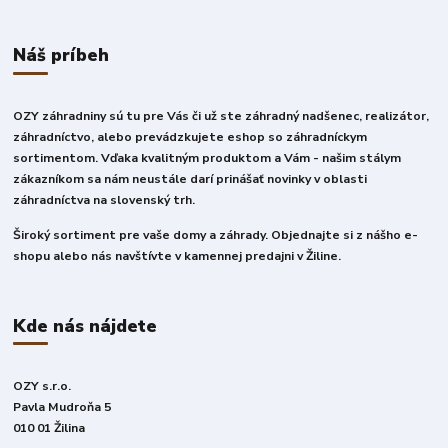
Náš príbeh
OZY záhradniny sú tu pre Vás či už ste záhradný nadšenec, realizátor,
záhradníctvo, alebo prevádzkujete eshop so záhradníckym
sortimentom. Vďaka kvalitným produktom a Vám - našim stálym
zákazníkom sa nám neustále darí prinášať novinky v oblasti
záhradníctva na slovenský trh.
Široký sortiment pre vaše domy a záhrady. Objednajte si z nášho e-
shopu alebo nás navštívte v kamennej predajni v Žiline.
Kde nás nájdete
OZY s.r.o.
Pavla Mudroňa 5
010 01 Žilina