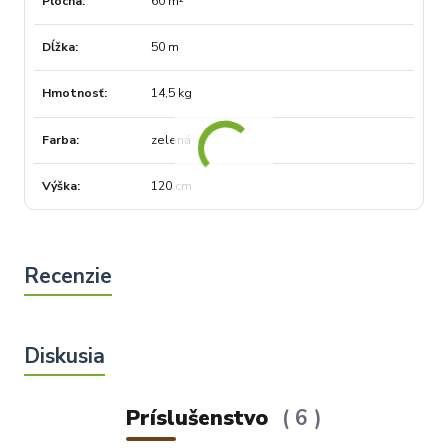
Plocha
60 m²
Dĺžka
50 m
Hmotnosť
14,5 kg
Farba
zelená
Výška
120 cm
Príslušenstvo
6