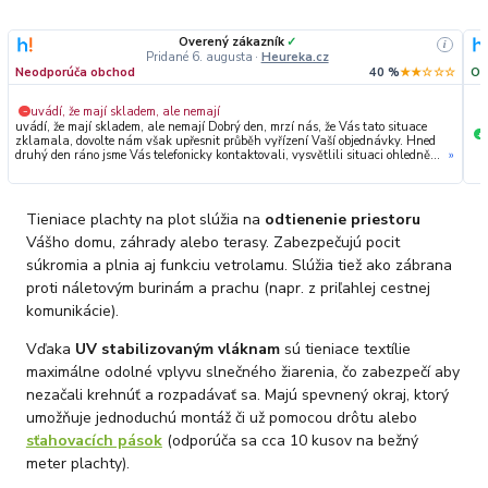
Overený zákazník
✓
i
Pridané 6. augusta
·
Heureka.cz
Neodporúča obchod
40 %
★★☆☆☆
Od
uvádí, že mají skladem, ale nemají
−
uvádí, že mají skladem, ale nemají Dobrý den, mrzí nás, že Vás tato situace
+
zklamala, dovolte nám však upřesnit průběh vyřízení Vaší objednávky. Hned
druhý den ráno jsme Vás telefonicky kontaktovali, vysvětlili situaci ohledně
»
neočekávaného výpadku zboží a ještě prověřovali jeho dostupnost přímo u
dodavatele. Jelikož zboží nebylo k dispozici ani u něj, museli jsme objednávku
stornovat. O všem jsme Vás obratem informovali a náležitě se omluvili.
Zakládáme si na férovém a rychlém jednání. O to více nás mrzí, že i přes naši
Tieniace plachty na plot slúžia na
odtienenie priestoru
okamžitou reakci, osobní telefonát a maximální snahu náš obchod
nedoporučujete. Věříme, že nám v budoucnu dáte příležitost přesvědčit Vás o
Vášho domu, záhrady alebo terasy. Zabezpečujú pocit
kvalitě našich služeb. Tým OZY.market
súkromia a plnia aj funkciu vetrolamu. Slúžia tiež ako zábrana
proti náletovým burinám a prachu (napr. z priľahlej cestnej
komunikácie).
Vďaka
UV stabilizovaným vláknam
sú tieniace textílie
maximálne odolné vplyvu slnečného žiarenia, čo zabezpečí aby
nezačali krehnúť a rozpadávať sa. Majú spevnený okraj, ktorý
umožňuje jednoduchú montáž či už pomocou drôtu alebo
sťahovacích pások
(odporúča sa cca 10 kusov na bežný
meter plachty).