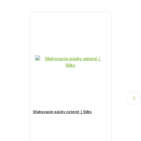
Sťahovacie pásky zelené｜50ks
Kúpiť nad
1
Neviditeľný o