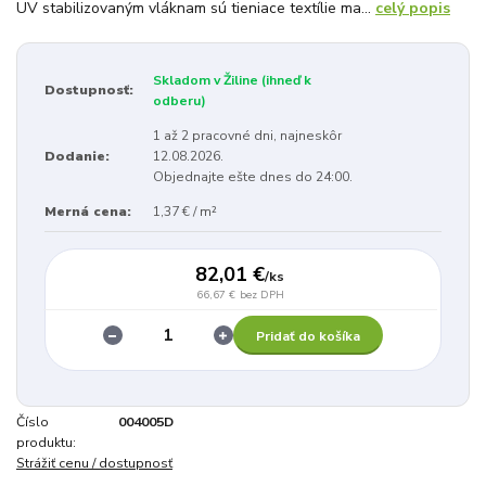
UV stabilizovaným vláknam sú tieniace textílie ma...
celý popis
Skladom v Žiline (ihneď k
Dostupnosť:
odberu)
1 až 2 pracovné dni, najneskôr
Dodanie:
12.08.2026.
Objednajte ešte dnes do 24:00.
Merná cena:
1,37 € / m²
82,01 €
/
ks
66,67 €
bez DPH
Pridať do košíka
Číslo
004005D
produktu:
Strážiť cenu / dostupnosť