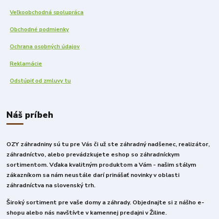
Veľkoobchodná spolupráca
Obchodné podmienky
Ochrana osobných údajov
Reklamácie
Odstúpiť od zmluvy tu
Náš príbeh
OZY záhradniny sú tu pre Vás či už ste záhradný nadšenec, realizátor,
záhradníctvo, alebo prevádzkujete eshop so záhradníckym
sortimentom. Vďaka kvalitným produktom a Vám - našim stálym
zákazníkom sa nám neustále darí prinášať novinky v oblasti
záhradníctva na slovenský trh.
Široký sortiment pre vaše domy a záhrady. Objednajte si z nášho e-
shopu alebo nás navštívte v kamennej predajni v Žiline.