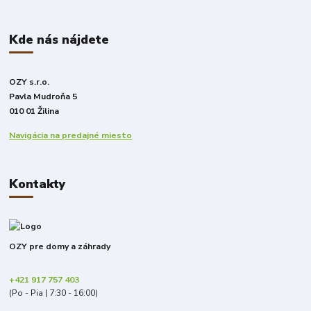
Kde nás nájdete
OZY s.r.o.
Pavla Mudroňa 5
010 01 Žilina
Navigácia na predajné miesto
Kontakty
OZY pre domy a záhrady
+421 917 757 403
(Po - Pia | 7:30 - 16:00)