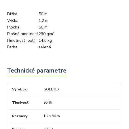
Dĺžka
50 m
Výška
1,2 m
²
Plocha
60 m
²
Plošná hmotnosť
230 g/m
Hmotnosť (bal.)
14,5 kg
Farba
zelená
Výrobca
GOLDTEX
Tienivosť
95 %
Rozmery
1,2 x 50 m