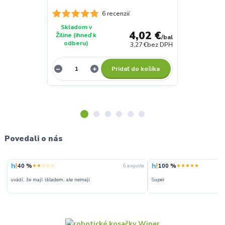
6 recenzií
Skladom v
Skladom v
4,02 €
Žiline (ihneď k
Žiline (ihneď 
/
bal
odberu)
odberu)
3,27 €
bez DPH
Pridať do košíka
Povedali o nás
40 %
100 %
★★☆☆☆
★★★★★
6. augusta
uvádí, že mají skladem, ale nemají
Super