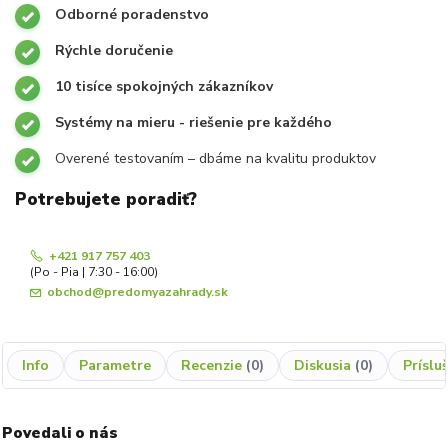
Odborné poradenstvo
Rýchle doručenie
10 tisíce spokojných zákazníkov
Systémy na mieru - riešenie pre každého
Overené testovaním – dbáme na kvalitu produktov
Potrebujete poradiť?
+421 917 757 403
(Po - Pia | 7:30 - 16:00)
obchod@predomyazahrady.sk
Info
Parametre
Recenzie
0
Diskusia
0
Príslu
Povedali o nás