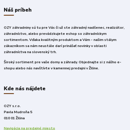
Náš príbeh
OZY záhradniny sú tu pre Vás či už ste záhradný nadšenec, realizátor,
záhradníctvo, alebo prevádzkujete eshop so záhradníckym
sortimentom. Vďaka kvalitným produktom a Vám - našim stálym
zákazníkom sa nám neustále darí prinášať novinky v oblasti
záhradníctva na slovenský trh.
Široký sortiment pre vaše domy a záhrady. Objednajte si z nášho e-
shopu alebo nás navštívte v kamennej predajni v Žiline.
Kde nás nájdete
OZY s.r.o.
Pavla Mudroňa 5
010 01 Žilina
Navigácia na predajné miesto