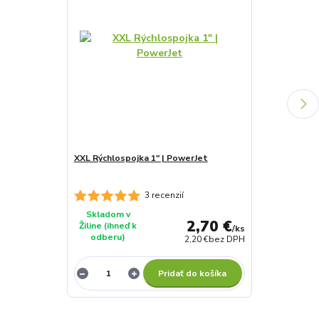
XXL Rýchlospojka 1" | PowerJet
XXL Rýchlospo
VNZ | PowerJ
3 recenzií
Skladom v
Skladom v
2,70 €
Žiline (ihneď k
Žiline (ihneď 
/
ks
odberu)
odberu)
2,20 €
bez DPH
Pridať do košíka