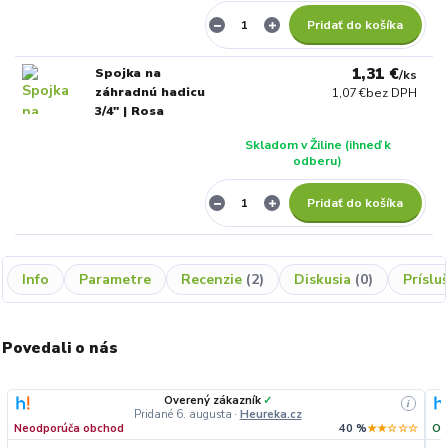
Pridať do košíka
1,31 €
Spojka na
/
ks
záhradnú hadicu
1,07 €
bez DPH
3/4" | Rosa
Skladom v Žiline (ihneď k
odberu)
Pridať do košíka
Info
Parametre
Recenzie
2
Diskusia
0
Príslu
Povedali o nás
Overený zákazník
✓
i
Pridané 6. augusta
·
Heureka.cz
Neodporúča obchod
40 %
★★☆☆☆
Od