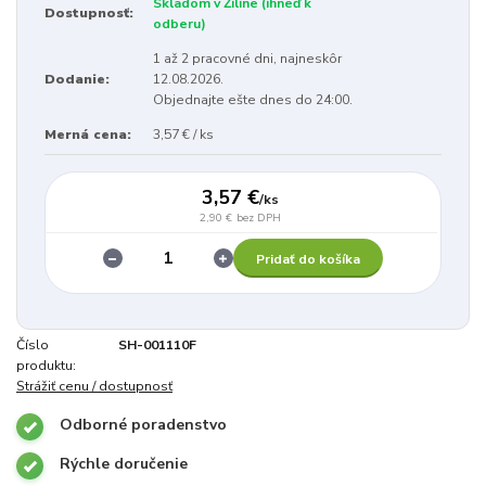
Skladom v Žiline (ihneď k
Dostupnosť:
odberu)
1 až 2 pracovné dni, najneskôr
Dodanie:
12.08.2026.
Objednajte ešte dnes do 24:00.
Merná cena:
3,57 € / ks
3,57 €
/
ks
2,90 €
bez DPH
Pridať do košíka
Číslo
SH-001110F
produktu:
Strážiť cenu / dostupnosť
Odborné poradenstvo
Rýchle doručenie