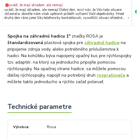
uvádí, že mají skladem, ale nemají
−
uvádí, že mají skladem, ale nemají Dobrý den, mrzí nás, že Vás tato situace
+
zklamala, dovolte nám však upřesnit průběh vyřízení Vaší objednávky. Hned
druhý den ráno jsme Vás telefonicky kontaktovali, vysvětlili situaci ohledně
»
neočekávaného výpadku zboží a ještě prověřovali jeho dostupnost přímo u
dodavatele. Jelikož zboží nebylo k dispozici ani u něj, museli jsme objednávku
stornovat. O všem jsme Vás obratem informovali a náležitě se omluvili.
Zakládáme si na férovém a rychlém jednání. O to více nás mrzí, že i přes naši
Spojka na záhradnú hadicu 1"
značky ROSA je
okamžitou reakci, osobní telefonát a maximální snahu náš obchod
nedoporučujete. Věříme, že nám v budoucnu dáte příležitost přesvědčit Vás o
štandardizovaná
plastová spojka pre
záhradné hadice
na
kvalitě našich služeb. Tým OZY.market
pripojenie zdroja vody, alebo potrebného príslušenstva k
hadici. Na kohútiku býva napojený opačný kus pre rýchlospojky
tzv. adaptér, na ktorý sa jednoducho pripojíte pomocou
rýchlospojky. Na opačnej strane hadice, sa môžete pomocou
ďalšej rýchlospojky, napojiť na potrebný druh
rozprašovača
a
môžete takto jednoducho a rýchlo začať polievať.
Výrobca
Rosa