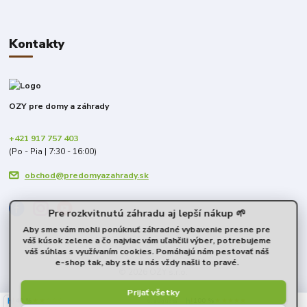
Kontakty
OZY pre domy a záhrady
+421 917 757 403
(Po - Pia | 7:30 - 16:00)
obchod@predomyazahrady.sk
Pre rozkvitnutú záhradu aj lepší nákup 🌱
Aby sme vám mohli ponúknuť záhradné vybavenie presne pre
váš kúsok zelene a čo najviac vám uľahčili výber, potrebujeme
váš súhlas s využívaním cookies. Pomáhajú nám pestovať náš
e-shop tak, aby ste u nás vždy našli to pravé.
© 2026 OZY s.r.o.
Prijať všetky
40 %
★★☆☆☆
100 %
★★★★★
6. augusta