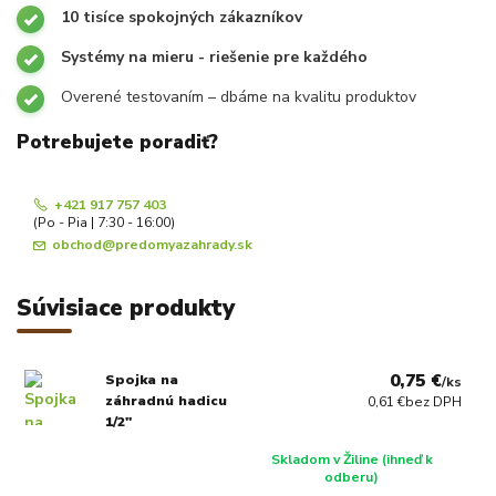
10 tisíce spokojných zákazníkov
Systémy na mieru - riešenie pre každého
Overené testovaním – dbáme na kvalitu produktov
Potrebujete poradiť?
+421 917 757 403
(Po - Pia | 7:30 - 16:00)
obchod@predomyazahrady.sk
Súvisiace produkty
0,75 €
Spojka na
/
ks
záhradnú hadicu
0,61 €
bez DPH
1/2"
Skladom v Žiline (ihneď k
odberu)