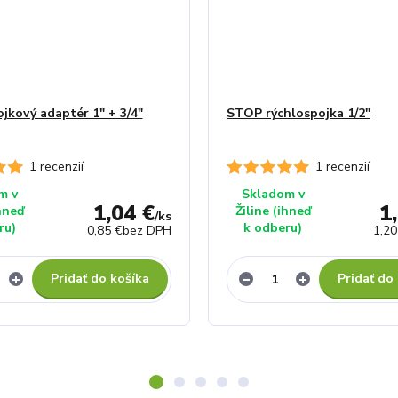
jkový adaptér 1" + 3/4"
STOP rýchlospojka 1/2"
1 recenzií
1 recenzií
m v
Skladom v
1,04 €
1
ihneď
Žiline (ihneď
/
ks
ru)
k odberu)
0,85 €
bez DPH
1,20
Pridať do košíka
Pridať do