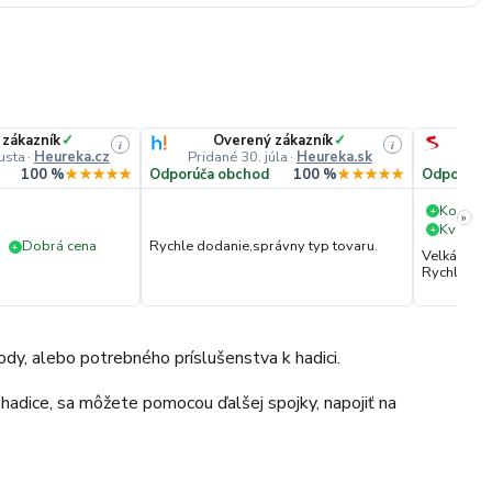
 zákazník
✓
Overený zákazník
✓
i
i
usta
·
Heureka.cz
Pridané 30. júla
·
Heureka.sk
Pri
100 %
★★★★★
Odporúča obchod
100 %
★★★★★
Odporúča
Komuni
+
»
Kvalita 
+
Dobrá cena
Rychle dodanie,správny typ tovaru.
+
Velká vstř
Rychlé dod
vody, alebo potrebného príslušenstva k hadici.
 hadice, sa môžete pomocou ďalšej spojky, napojiť na