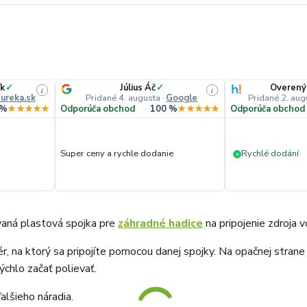
ík
✓
Július Áč
✓
Overený
i
i
ureka.sk
Pridané 4. augusta
·
Google
Pridané 2. aug
 %
★★★★★
Odporúča obchod
100 %
★★★★★
Odporúča obchod
Super ceny a rychle dodanie
Rychlé dodání
+
vaná plastová spojka pre
záhradné hadice
na pripojenie zdroja 
r, na ktorý sa pripojíte pomocou danej spojky. Na opačnej strane
chlo začať polievať.
alšieho náradia.