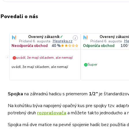
Povedali o nás
Overený zákazník
✓
Overený zákazn
i
Pridané 6. augusta
·
Heureka.cz
Pridané 6. augusta
·
He
Neodporúča obchod
40 %
★★☆☆☆
Odporúča obchod
100
«
uvádí, že mají skladem, ale nemají
−
Super
+
uvádí, že mají skladem, ale nemají
Spojka
na záhradnú hadicu s priemerom
1/2"
je štandardizo
Na kohútiku býva napojený opačný kus pre spojky tzv. adapté
potrebný druh
rozprašovača
a môžete takto jednoducho a rý
Spojka má dve matice na pevné spojenie hadíc bez použitia ď