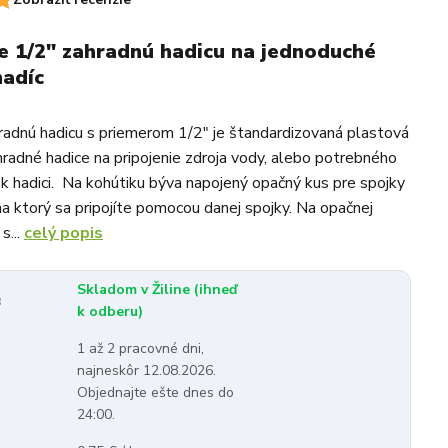
e 1/2" zahradnú hadicu na jednoduché
hadíc
radnú hadicu s priemerom 1/2" je štandardizovaná plastová
hradné hadice na pripojenie zdroja vody, alebo potrebného
 k hadici. Na kohútiku býva napojený opačný kus pre spojky
na ktorý sa pripojíte pomocou danej spojky. Na opačnej
s...
celý popis
Skladom v Žiline (ihneď
:
k odberu)
1 až 2 pracovné dni,
najneskôr 12.08.2026.
Objednajte ešte dnes do
24:00.