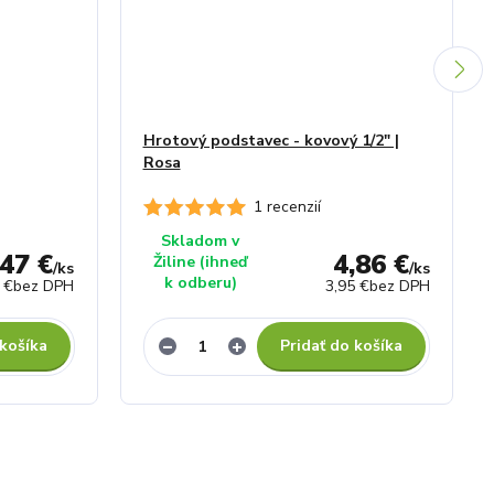
Hrotový podstavec - kovový 1/2" |
Rosa
1 recenzií
Skladom v
,47 €
4,86 €
Žiline (ihneď
/
ks
/
ks
k odberu)
 €
bez DPH
3,95 €
bez DPH
 košíka
Pridať do košíka