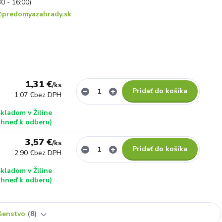
30 - 16:00)
predomyazahrady.sk
1,31 €
/
ks
Pridať do košíka
1,07 €
bez DPH
kladom v Žiline
ihneď k odberu)
3,57 €
/
ks
Pridať do košíka
2,90 €
bez DPH
kladom v Žiline
ihneď k odberu)
ušenstvo
8