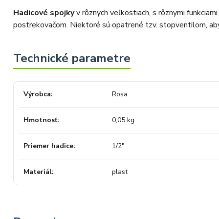
Hadicové spojky
v rôznych veľkostiach, s rôznymi funkciam
postrekovačom. Niektoré sú opatrené tzv. stopventilom, aby 
Výrobca
Rosa
Hmotnosť
0,05 kg
Priemer hadice
1/2"
Materiál
plast