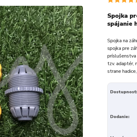
Spojka pr
spájanie 
Spojka na záh
spojka pre zá
príslušenstva
tzv. adaptér, 
strane hadice, 
Dostupnosť
Dodanie: