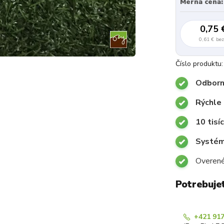
Merná cena:
0,75 
0,61 €
be
Číslo produktu:
Odborn
Rýchle
10 tisí
Systémy
Overené
Potrebuje
+421 917