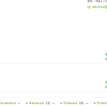
(Po - Pia | 7:
obchod@
S
(
S
(
Parametre
Recenzie
1
Diskusia
0
Prísl