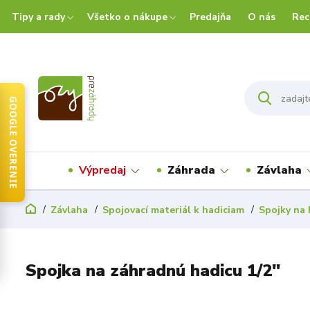
Tipy a rady
Všetko o nákupe
Predajňa
O nás
Rec
GOOGLE OVERENIE
Výpredaj
Záhrada
Závlaha
Závlaha
Spojovací materiál k hadiciam
Spojky na 
Spojka na záhradnú hadicu 1/2"