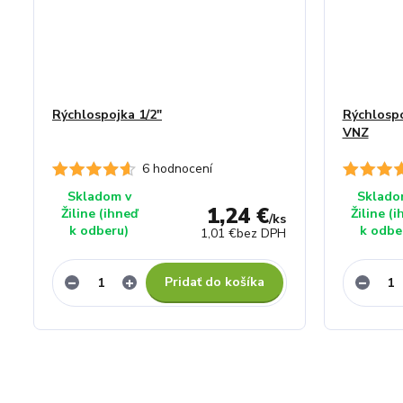
Rýchlospojka 1/2"
Rýchlospo
VNZ
6 hodnocení
Skladom v
Sklado
1,24 €
Žiline (ihneď
Žiline (
/
ks
k odberu)
k odbe
1,01 €
bez DPH
Pridať do košíka