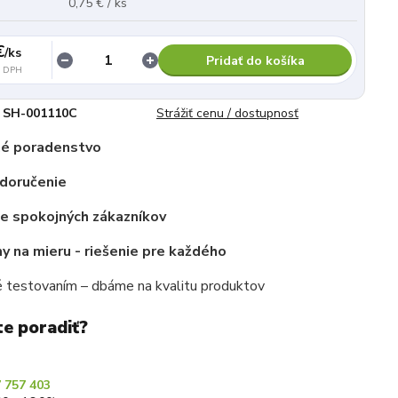
0,75 € / ks
€
/
ks
Pridať do košíka
z DPH
SH-001110C
Strážiť cenu / dostupnosť
é poradenstvo
 doručenie
ce spokojných zákazníkov
 na mieru - riešenie pre každého
 testovaním – dbáme na kvalitu produktov
te poradiť?
 757 403