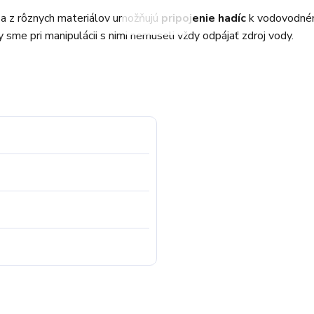
i a z rôznych materiálov umožňujú
pripojenie hadíc
k vodovodném
sme pri manipulácii s nimi nemuseli vždy odpájať zdroj vody.