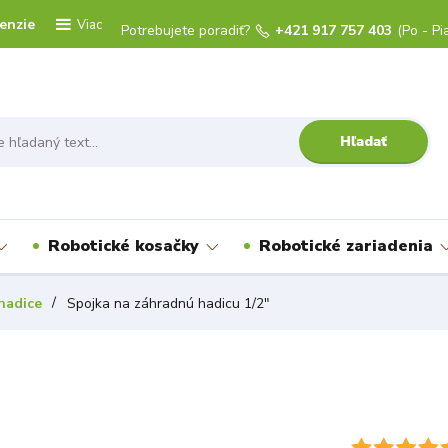
enzie
Viac
Potrebujete poradiť?
+421 917 757 403
(Po - Pi
Hľadať
Robotické kosačky
Robotické zariadenia
hadice
Spojka na záhradnú hadicu 1/2"