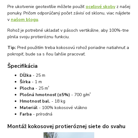
Pre ukotvenie geotextílie môžete použiť
oceľové skoby
z našej
ponuky. Pričom odporúčaný počet závisí od sklonu, viac nájdete
v
našom blogu
.
Rohož je potrebné ukladať v pásoch vertikálne, aby 100%-tne
plnila svoju protieróznu funkciu.
Tip:
Pred použitím treba kokosovú rohož poriadne natiahnuť a
pokropiť, bude sa s ňou ľahšie pracovať.
Špecifikácia
Dĺžka
- 25 m
Šírka
- 1 m
²
Plocha
- 25 m
²
Plošná hmotnosť (±5%)
- 700 g/m
Hmotnosť bal.
- 18 kg
Materiál
- 100% kokosové vlákno
Farba
- prírodná
Montáž kokosovej protieróznej siete do svahu