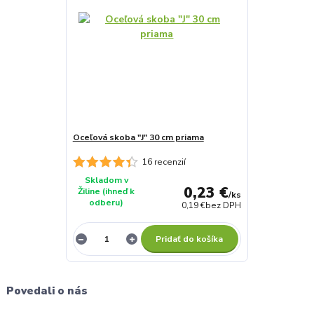
Oceľová skoba "J" 30 cm priama
16 recenzií
Skladom v
0,23 €
Žiline (ihneď k
/
ks
odberu)
0,19 €
bez DPH
Pridať do košíka
Povedali o nás