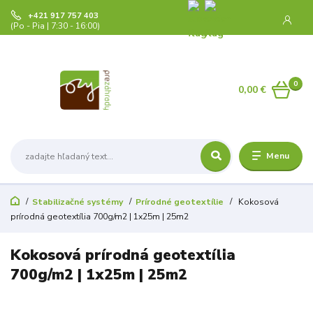
+421 917 757 403
(Po - Pia | 7:30 - 16:00)
0
0,00 €
Menu
Stabilizačné systémy
Prírodné geotextílie
Kokosová
prírodná geotextília 700g/m2 | 1x25m | 25m2
Kokosová prírodná geotextília
700g/m2 | 1x25m | 25m2