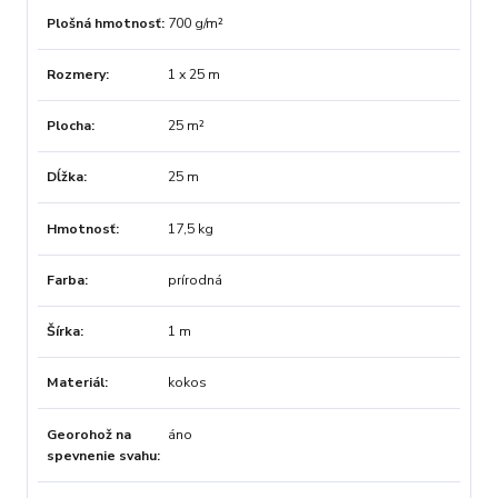
Plošná hmotnosť
700 g/m²
Rozmery
1 x 25 m
Plocha
25 m²
Dĺžka
25 m
Hmotnosť
17,5 kg
Farba
prírodná
Šírka
1 m
Materiál
kokos
Georohož na
áno
spevnenie svahu