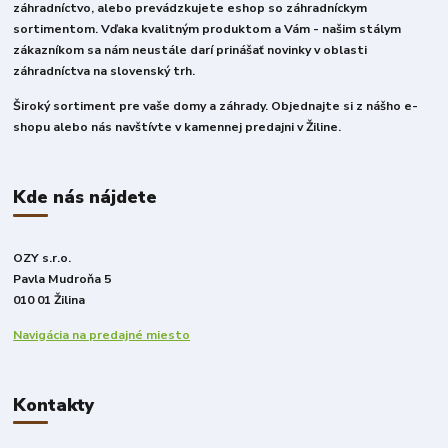
záhradníctvo, alebo prevádzkujete eshop so záhradníckym
sortimentom. Vďaka kvalitným produktom a Vám - našim stálym
zákazníkom sa nám neustále darí prinášať novinky v oblasti
záhradníctva na slovenský trh.
Široký sortiment pre vaše domy a záhrady. Objednajte si z nášho e-
shopu alebo nás navštívte v kamennej predajni v Žiline.
Kde nás nájdete
OZY s.r.o.
Pavla Mudroňa 5
010 01 Žilina
Navigácia na predajné miesto
Kontakty