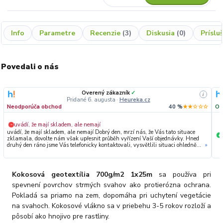
Info
Parametre
Recenzie
3
Diskusia
0
Príslu
Povedali o nás
Overený zákazník
✓
i
Pridané 6. augusta
·
Heureka.cz
Neodporúča obchod
40 %
★★☆☆☆
Od
uvádí, že mají skladem, ale nemají
−
uvádí, že mají skladem, ale nemají Dobrý den, mrzí nás, že Vás tato situace
+
zklamala, dovolte nám však upřesnit průběh vyřízení Vaší objednávky. Hned
druhý den ráno jsme Vás telefonicky kontaktovali, vysvětlili situaci ohledně
»
neočekávaného výpadku zboží a ještě prověřovali jeho dostupnost přímo u
dodavatele. Jelikož zboží nebylo k dispozici ani u něj, museli jsme objednávku
stornovat. O všem jsme Vás obratem informovali a náležitě se omluvili.
Zakládáme si na férovém a rychlém jednání. O to více nás mrzí, že i přes naši
Kokosová geotextília 700g/m2 1x25m
sa používa pri
okamžitou reakci, osobní telefonát a maximální snahu náš obchod
nedoporučujete. Věříme, že nám v budoucnu dáte příležitost přesvědčit Vás o
spevnení povrchov strmých svahov ako protierózna ochrana.
kvalitě našich služeb. Tým OZY.market
Pokladá sa priamo na zem, dopomáha pri uchytení vegetácie
na svahoch. Kokosové vlákno sa v priebehu 3-5 rokov rozloží a
pôsobí ako hnojivo pre rastliny.