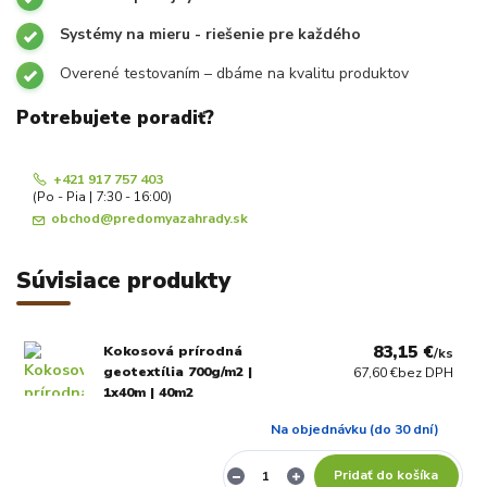
Systémy na mieru - riešenie pre každého
Overené testovaním – dbáme na kvalitu produktov
Potrebujete poradiť?
+421 917 757 403
(Po - Pia | 7:30 - 16:00)
obchod@predomyazahrady.sk
Súvisiace produkty
83,15 €
Kokosová prírodná
/
ks
geotextília 700g/m2 |
67,60 €
bez DPH
1x40m | 40m2
Na objednávku (do 30 dní)
Pridať do košíka