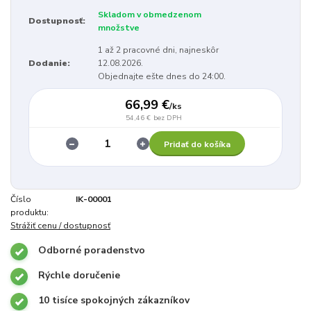
Skladom v obmedzenom
Dostupnosť:
množstve
1 až 2 pracovné dni, najneskôr
Dodanie:
12.08.2026.
Objednajte ešte dnes do 24:00.
66,99 €
/
ks
54,46 €
bez DPH
Pridať do košíka
Číslo
IK-00001
produktu:
Strážiť cenu / dostupnosť
Odborné poradenstvo
Rýchle doručenie
10 tisíce spokojných zákazníkov