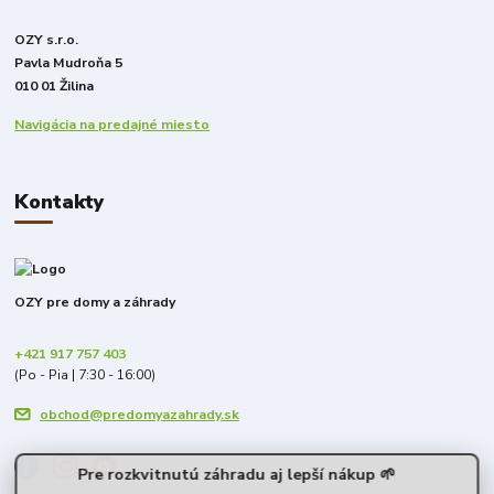
OZY s.r.o.
Pavla Mudroňa 5
010 01 Žilina
Navigácia na predajné miesto
Kontakty
OZY pre domy a záhrady
+421 917 757 403
(Po - Pia | 7:30 - 16:00)
obchod@predomyazahrady.sk
Pre rozkvitnutú záhradu aj lepší nákup 🌱