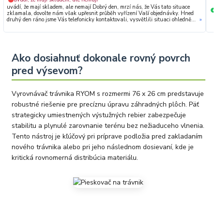
uvádí, že mají skladem, ale nemají Dobrý den, mrzí nás, že Vás tato situace
+
zklamala, dovolte nám však upřesnit průběh vyřízení Vaší objednávky. Hned
druhý den ráno jsme Vás telefonicky kontaktovali, vysvětlili situaci ohledně
»
neočekávaného výpadku zboží a ještě prověřovali jeho dostupnost přímo u
dodavatele. Jelikož zboží nebylo k dispozici ani u něj, museli jsme objednávku
stornovat. O všem jsme Vás obratem informovali a náležitě se omluvili.
Zakládáme si na férovém a rychlém jednání. O to více nás mrzí, že i přes naši
okamžitou reakci, osobní telefonát a maximální snahu náš obchod
Ako dosiahnuť dokonale rovný povrch
nedoporučujete. Věříme, že nám v budoucnu dáte příležitost přesvědčit Vás o
kvalitě našich služeb. Tým OZY.market
pred výsevom?
Vyrovnávač trávnika RYOM s rozmermi 76 x 26 cm predstavuje
robustné riešenie pre precíznu úpravu záhradných plôch. Päť
strategicky umiestnených výstužných rebier zabezpečuje
stabilitu a plynulé zarovnanie terénu bez nežiaduceho vlnenia.
Tento nástroj je kľúčový pri príprave podložia pred zakladaním
nového trávnika alebo pri jeho následnom dosievaní, kde je
kritická rovnomerná distribúcia materiálu.