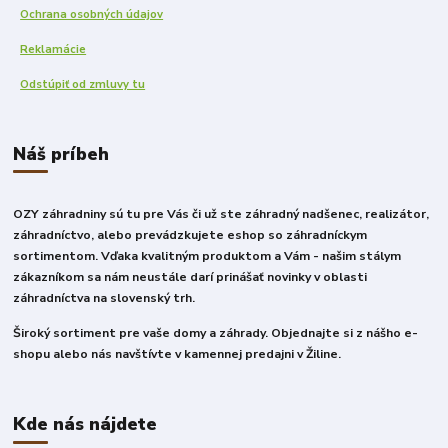
Ochrana osobných údajov
Reklamácie
Odstúpiť od zmluvy tu
Náš príbeh
OZY záhradniny sú tu pre Vás či už ste záhradný nadšenec, realizátor,
záhradníctvo, alebo prevádzkujete eshop so záhradníckym
sortimentom. Vďaka kvalitným produktom a Vám - našim stálym
zákazníkom sa nám neustále darí prinášať novinky v oblasti
záhradníctva na slovenský trh.
Široký sortiment pre vaše domy a záhrady. Objednajte si z nášho e-
shopu alebo nás navštívte v kamennej predajni v Žiline.
Kde nás nájdete