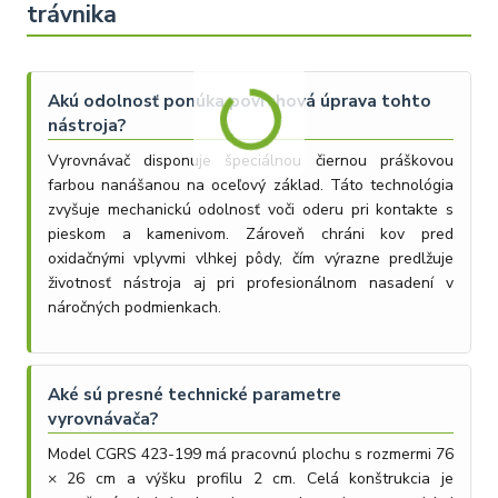
trávnika
Akú odolnosť ponúka povrchová úprava tohto
nástroja?
Vyrovnávač disponuje špeciálnou čiernou práškovou
farbou nanášanou na oceľový základ. Táto technológia
zvyšuje mechanickú odolnosť voči oderu pri kontakte s
pieskom a kamenivom. Zároveň chráni kov pred
oxidačnými vplyvmi vlhkej pôdy, čím výrazne predlžuje
životnosť nástroja aj pri profesionálnom nasadení v
náročných podmienkach.
Aké sú presné technické parametre
vyrovnávača?
Model CGRS 423-199 má pracovnú plochu s rozmermi 76
× 26 cm a výšku profilu 2 cm. Celá konštrukcia je