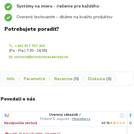
Systémy na mieru - riešenie pre každého
Overené testovaním – dbáme na kvalitu produktov
Potrebujete poradiť?
+421 917 757 403
(Po - Pia | 7:30 - 16:00)
obchod@predomyazahrady.sk
Info
Parametre
Recenzie
0
Diskusia
0
Povedali o nás
Overený zákazník
✓
i
Pridané 6. augusta
·
Heureka.cz
Neodporúča obchod
40 %
★★☆☆☆
Od
uvádí, že mají skladem, ale nemají
−