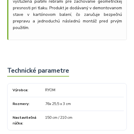
vystužená piatimi rebrami pre zachovanie geometrickej
presnosti pri tlaku. Produkt je dodávaný v demontovanom
stave v kartónovom balení, čo zaručuje bezpečnú
prepravu a jednoduchú následnú montáž pred prvým
použitím.
Výrobca
RYOM
Rozmery
76x 25,5 x 3 cm
Nastaviteľná
150 cm / 210 cm
rúčka