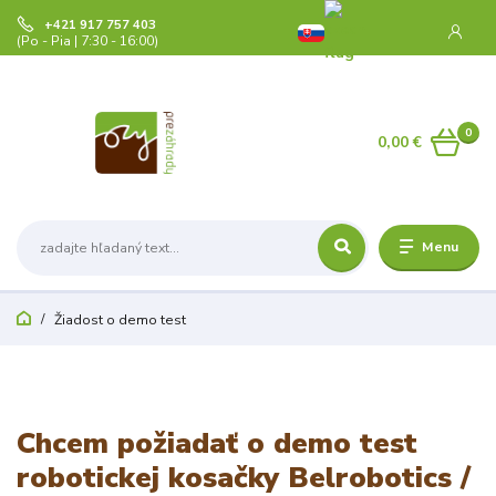
+421 917 757 403
(Po - Pia | 7:30 - 16:00)
0
0,00 €
Menu
Žiadost o demo test
Chcem požiadať o demo test
robotickej kosačky
Belrobotics
/