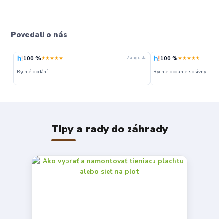
Povedali o nás
100 %
100 %
★★★★★
★★★★★
gusta
2. augusta
Rychlé dodání
Rychle dodanie,správny typ t
Tipy a rady do záhrady