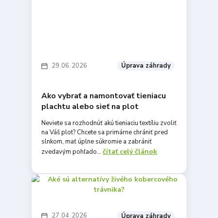
29
06
2026
Úprava záhrady
Ako vybrať a namontovať tieniacu
plachtu alebo sieť na plot
Neviete sa rozhodnúť akú tieniaciu textíliu zvoliť
na Váš plot? Chcete sa primárne chrániť pred
slnkom, mať úplne súkromie a zabrániť
čítať celý článok
zvedavým pohľado...
27
04
2026
Úprava záhrady