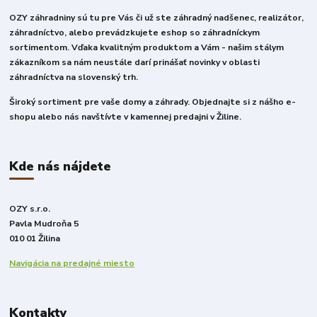
OZY záhradniny sú tu pre Vás či už ste záhradný nadšenec, realizátor,
záhradníctvo, alebo prevádzkujete eshop so záhradníckym
sortimentom. Vďaka kvalitným produktom a Vám - našim stálym
zákazníkom sa nám neustále darí prinášať novinky v oblasti
záhradníctva na slovenský trh.
Široký sortiment pre vaše domy a záhrady. Objednajte si z nášho e-
shopu alebo nás navštívte v kamennej predajni v Žiline.
Kde nás nájdete
OZY s.r.o.
Pavla Mudroňa 5
010 01 Žilina
Navigácia na predajné miesto
Kontakty