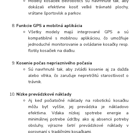
Modely kosačiek Belrobotics sú navrhnuté tak, aby
dokázali efektívne kosiť veľké trávnaté plochy,
vrátane športovísk a parkov.
Funkcie GPS a mobilná aplikácia
Všetky modely majú integrované GPS a sú
kompatibilné s mobilnou aplikáciou, čo umožňuje
jednoduché monitorovanie a ovládanie kosačky resp.
flotily kosačiek na diaľku.
Kosenie počas nepriaznivého počasia
Sú navrhnuté tak, aby zvládli kosenie aj za dažďa
alebo vlhka, čo zaručuje nepretržitú starostlivosť o
trávnik.
Nízke prevádzkové náklady
Aj keď počiatočné náklady na robotickú kosačku
môžu byť vyššie, jej prevádzka je nákladovo
efektívna. Vďaka nízkej spotrebe energie a
minimálnej potrebe údržby, ako aj absencii potreby
obsluhy, výrazne šetrí prevádzkové náklady v
porovnaní s tradičnými kosačkami.