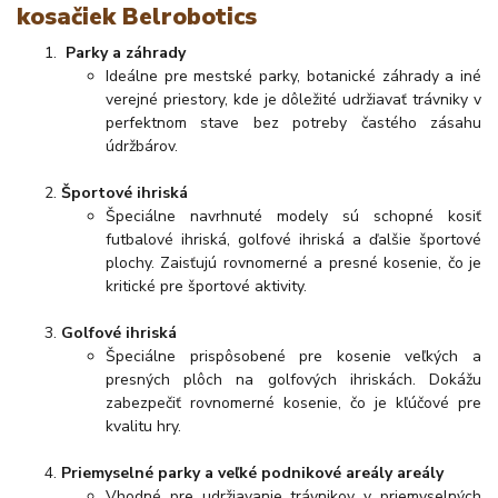
kosačiek Belrobotics
Parky a záhrady
Ideálne pre mestské parky, botanické záhrady a iné
verejné priestory, kde je dôležité udržiavať trávniky v
perfektnom stave bez potreby častého zásahu
údržbárov.
Športové ihriská
Špeciálne navrhnuté modely sú schopné kosiť
futbalové ihriská, golfové ihriská a ďalšie športové
plochy. Zaisťujú rovnomerné a presné kosenie, čo je
kritické pre športové aktivity.
Golfové ihriská
Špeciálne prispôsobené pre kosenie veľkých a
presných plôch na golfových ihriskách. Dokážu
zabezpečiť rovnomerné kosenie, čo je kľúčové pre
kvalitu hry.
Priemyselné parky a veľké podnikové areály areály
Vhodné pre udržiavanie trávnikov v priemyselných