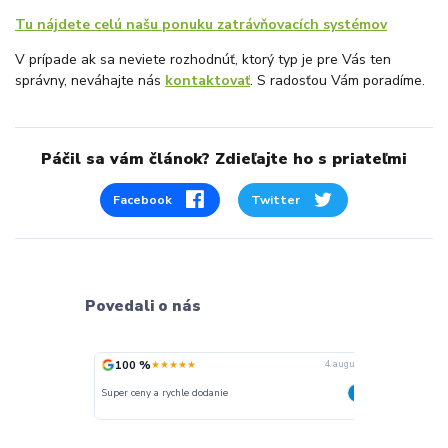
Tu nájdete celú našu ponuku zatrávňovacích systémov
V prípade ak sa neviete rozhodnúť, ktorý typ je pre Vás ten
správny, neváhajte nás
kontaktovať
. S radosťou Vám poradíme.
Páčil sa vám článok? Zdieľajte ho s priateľmi
Facebook
Twitter
Povedali o nás
100 %
100 %
★★★★★
★★★★★
4. augusta
Super ceny a rychle dodanie
Rychlé dodání