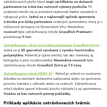
zatrávňovacích pletív, ktoré
majú certifikáciu na dočasné
parkovanie na tráve bez nutnosti výmeny podložia
. Pri
osádzaní rohože nie je potrebné realizovať žiadne stavebné a
výkopové práce.
Jedná sa o najlacnejší spôsob spevnenia
trávnika pre účely parkovania
osobných automobilov, ktorý je v
súčasnosti dostupný na Slovenskom trhu. Maximálna
nosnosť
tejto zatrávňovacej rohože
GrassRoll Premium+
predstavuje
5 ton
.
Zatrávňovacia rohož na trvalé parkovanie GrassRoll Extra
-
Jedná sa
o 3D georohož vyrobenú z vysoko-hustotného
polyetylénu
. Materiál je úplne inertný, tak ako chemicky aj
biologicky a plne recyklovateľný.
Maximálna nosnosť
tejto
zatrávňovacej rohože
GrassRoll Extra je 7,5 tony
.
Zatrávňovacia rohož HEXO 33
- Rohož je určená na zosilnenie
trávnika na miestach dočasného parkovania alebo na spevnenie
povrchu trávnika v záhrade alebo na svahoch. Zatrávňovacia
rohož ideálne spevní trávnatú plochu náchylnú k jej opotrebeniu.
Osádza sa bez nutnosti pevnej pokládky.
Príklady aplikácie zatrávňovacích tvárnic