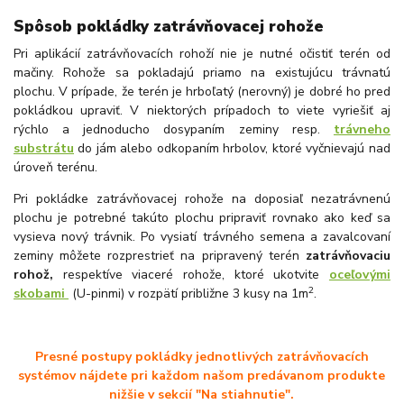
Spôsob pokládky zatrávňovacej rohože
Pri aplikácií zatrávňovacích rohoží nie je nutné očistiť terén od
mačiny. Rohože sa pokladajú priamo na existujúcu trávnatú
plochu. V prípade, že terén je hrboľatý (nerovný) je dobré ho pred
pokládkou upraviť. V niektorých prípadoch to viete vyriešiť aj
rýchlo a jednoducho dosypaním zeminy resp.
trávneho
substrátu
do jám alebo odkopaním hrbolov, ktoré vyčnievajú nad
úroveň terénu.
Pri pokládke zatrávňovacej rohože na doposiaľ nezatrávnenú
plochu je potrebné takúto plochu pripraviť rovnako ako keď sa
vysieva nový trávnik. Po vysiatí trávného semena a zavalcovaní
zeminy môžete rozprestrieť na pripravený terén
zatrávňovaciu
rohož,
respektíve viaceré rohože, ktoré ukotvite
oceľovými
2
skobami
(U-pinmi) v rozpätí približne 3 kusy na 1m
.
Presné postupy pokládky jednotlivých zatrávňovacích
systémov nájdete pri každom našom predávanom produkte
nižšie v sekcií "Na stiahnutie".