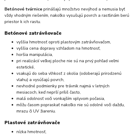
Betónové tvárnice
prinášajú množstvo nevýhod a nemusia byť
vždy vhodným riešením, nakoľko vysušujú povrch a rastlinám berú
priestor k ich rastu.
Betónové zatrávňovače
vyššia hmotnosť oproti plastovým zatrávňovačom,
vyššia cena dopravy vzhľadom na hmotnosť,
horšia manipulácia,
pri realizácií veľkej ploche nie sú na prvý pohľad veľmi
estetické,
vsakujú do seba vlhkosť z okolia (odoberajú prirodzenú
vlahu) a vysúšajú povrch,
nevhodné podmienky pre trávnik najmä v letných
mesiacoch, keď neprší príliš často,
malá odolnosť voči vonkajším vplyvom počasia,
môžu časom popraskať nakoľko nie sú odolné voči dažďu,
mrazu či UV žiareniu.
Plastové zatrávňovače
nízka hmotnosť,