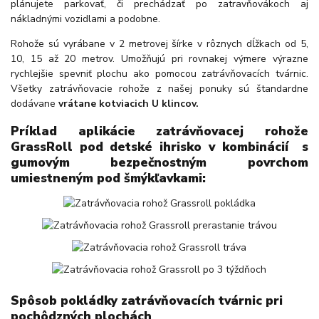
plánujete parkovať, či prechádzať po zatravňovákoch aj
nákladnými vozidlami a podobne.
Rohože sú vyrábane v 2 metrovej šírke v rôznych dĺžkach od 5,
10, 15 až 20 metrov. Umožňujú pri rovnakej výmere výrazne
rychlejšie spevniť plochu ako pomocou zatrávňovacích tvárnic.
Všetky zatrávňovacie rohože z našej ponuky sú štandardne
dodávane
vrátane kotviacich U klincov.
Príklad aplikácie zatrávňovacej rohože
GrassRoll pod detské ihrisko v kombinácií s
gumovým bezpečnostným povrchom
umiestneným pod šmýkľavkami:
Spôsob pokládky zatrávňovacích tvárnic pri
pochôdzných plochách