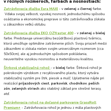
v rôznych rozmeroch, farbách a nosnostiach:
Zatrávňovacia dlažba Eura MAXI
- v
zelenej
a
čiernej
farbe.
Vďaka svojej veľkosti, vysokej nosnosti, jednoduchému spôsobu
osádzania a ekonomickej preprave si táto zatrávňovačka získala
u zákazníkov veľkú obľubu.
Zatrávňovacia dlažba EKO OZYraster 400
- v
zelenej
a
bielej
farbe. Predstavuje univerzálnu bezúdržbovú plastovú tvárnicu,
ktorá umožňuje optimálne zatrávnenie plôch. Svoju priazeň medzi
zákazníkmi si získala nielen svojím univerzálnym rozmerom (cca
50x50cm), ale aj jednoduchým spôsobom pokládania,
neuveriteľne vysokou nosnosťou a materiálovou kvalitou.
Štrková stabilizačná rohož
- v
bielej
farbe. Štrková rohož je
pokrokovým výrobkom z recyklovaného plastu, ktorý vytvára
stabilizačný systém pre štrk, piesok a mulč. Uplatnenie nájde pri
realizácií
príjazdových ciest
,
parkovísk
,
chodníkov
,
peších
zón
,
zelených striech
ako stabilný základ pre strešné terasy,
atď.
Zatrávňovacia rohož na dočasné parkovanie GrassRoll
Premium+
- Zatrávňovacia rohož je jednou z mála plastových