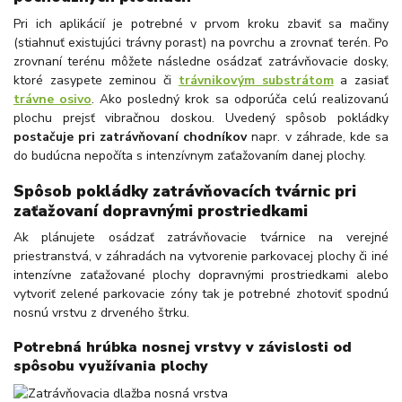
Pri ich aplikácií je potrebné v prvom kroku zbaviť sa mačiny
(stiahnuť existujúci trávny porast) na povrchu a zrovnať terén. Po
zrovnaní terénu môžete následne osádzať zatrávňovacie dosky,
ktoré zasypete zeminou či
trávnikovým substrátom
a zasiať
trávne osivo
. Ako posledný krok sa odporúča celú realizovanú
plochu prejsť vibračnou doskou. Uvedený spôsob pokládky
postačuje pri zatrávňovaní chodníkov
napr. v záhrade, kde sa
do budúcna nepočíta s intenzívnym zaťažovaním danej plochy.
Spôsob pokládky zatrávňovacích tvárnic pri
zaťažovaní dopravnými prostriedkami
Ak plánujete osádzať zatrávňovacie tvárnice na verejné
priestranstvá, v záhradách na vytvorenie parkovacej plochy či iné
intenzívne zaťažované plochy dopravnými prostriedkami alebo
vytvoriť zelené parkovacie zóny tak je potrebné zhotoviť spodnú
nosnú vrstvu z drveného štrku.
Potrebná hrúbka nosnej vrstvy v závislosti od
spôsobu využívania plochy