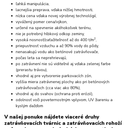
ľahká manipulácia,
lacnejšia preprava, vďaka nižšej hmotnosti,
nízka cena vďaka novej výrobnej technológií,
vyvážený pomer cena/výkon,
určené na spevnenie akéhokoľvek terénu,
nie je potrebný hlbkový odkop zeminy,
2
vysoká nosnosť/zaťažiteľnosť až do 400 t/m
,
priepustnosť vzduchu a až 90% vody do pôdy,
nenasakujú vodu ako betónové zatrávňovače,
počas leta sa neprehrievajú,
po zatrávnení nie sú viditeľné aj vďaka zelenej farbe
(prerastu trávou),
vhodné aj pre vytvorenie parkovacích zón,
vyššia miera zatrávnenej plochy ako pri betónových
zatrávňovačoch (cca viac ako 80%),
vhodné aj do svahov (ochrana proti erózií),
odolnosť voči poveternostným vplyvom, UV žiareniu a
kyslým dažďom
V našej ponuke nájdete viaceré druhy
zatrávňovacích tvárnic a zatrávňovacích rohoží