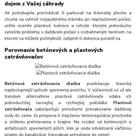
dojem z Vašej záhrady
Ak potrebujete prechádzať či parkovať na trávnatej ploche a
chcete sa vyhnúť rozjazdenému trávniku pri nepriaznivom počasí,
určite oceníte plastové tvárnice a rohože, ktorými jednoducho
vyriešite problémy v daždivom počasí s rozbahneným terénom, na
ktorom sa môžete pošmyknúť, zašpiniť či dokonca poraniť sa.
Porovnanie betónových a plastových
zatrávňovačov
Betónová zatrávňovacia dlažba
predstavuje klasický
najdostupnejší spôsob spevnenia povrchu. V súčasnosti sú už ale
trendom alternatívne plastové zatrávňovače vďaka ich
jednoduchšej, lacnejšej a rýchlejšej pokládke.
Plastové
zatrávňovače
zabezpečujú prirodzené presakovanie dažďovej
vody do zeme, čo prispieva k zlepšeniu termoregulácie prostredia
a zniženiu prehrievania v krajine. Na rozdiel od betónových a
asfaltových spevnených plôch, kde je voda odvádzaná väčšinou
priamo do kanalizácie (nevsakuje prirodzene do zeme).