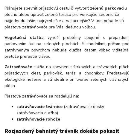
Plánujete spevniť príjazdovú cestu či vytvoriť
zelenú parkovaciu
plochu alebo upraviť zelenú terasu pre vonkajšie sedenie čo
najjednoduchšie, najrýchlejšie a najlacnejšie? V tom prípade sú
plastové zatrávňovače pre Vás ideálnou voľbou.
Vegetačná dlažba
vyrieší problémy spojené s prejazdom,
parkovaním áut na zelených plochách či chodníkmi, pričom pod
zatrávneným povrchom nebude dlažba časom vôbec viditeľná,
pretože prerastie trávou.
Zatrávňovače
slúžia na spevnenie štrkových a trávnatých plôch
príjazdových ciest, parkovísk, terás a chodníkov. Predstavujú
ekologické riešenie a sú ideálne pri tvorbe zelených trávnatých
plôch.
Plastové zatrávňovače sa rozdeľujú na:
zatrávňovacie tvárnice
(zatrávňovacie dosky,
zatrávňovacia dlažba)
zatrávňovacie rohože
Rozjazdený bahnistý trávnik dokáže pokaziť