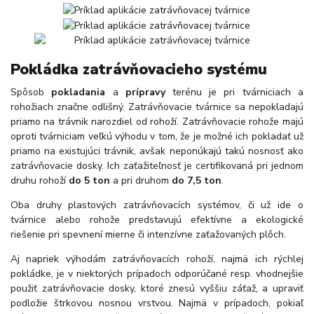
Pokládka zatrávňovacieho systému
Spôsob
pokladania
a
prípravy
terénu je pri tvárniciach a
rohožiach značne odlišný. Zatrávňovacie tvárnice sa nepokladajú
priamo na trávnik narozdiel od rohoží. Zatrávňovacie rohože majú
oproti tvárniciam veľkú výhodu v tom, že je možné ich pokladať už
priamo na existujúci trávnik, avšak neponúkajú takú nosnosť ako
zatrávňovacie dosky. Ich zaťažiteľnosť je certifikovaná pri jednom
druhu rohoží
do 5 ton
a pri druhom
do 7,5 ton
.
Oba druhy plastových zatrávňovacích systémov, či už ide o
tvárnice alebo rohože predstavujú efektívne a ekologické
riešenie pri spevnení mierne či intenzívne zaťažovaných plôch.
Aj napriek výhodám zatrávňovacích rohoží, najmä ich rýchlej
pokládke, je v niektorých prípadoch odporúčané resp. vhodnejšie
použiť zatrávňovacie dosky, ktoré znesú vyššiu záťaž, a upraviť
podložie štrkovou nosnou vrstvou. Najmä v prípadoch, pokiaľ