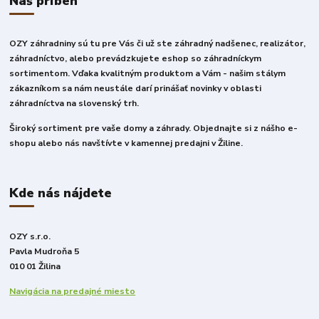
Náš príbeh
OZY záhradniny sú tu pre Vás či už ste záhradný nadšenec, realizátor,
záhradníctvo, alebo prevádzkujete eshop so záhradníckym
sortimentom. Vďaka kvalitným produktom a Vám - našim stálym
zákazníkom sa nám neustále darí prinášať novinky v oblasti
záhradníctva na slovenský trh.
Široký sortiment pre vaše domy a záhrady. Objednajte si z nášho e-
shopu alebo nás navštívte v kamennej predajni v Žiline.
Kde nás nájdete
OZY s.r.o.
Pavla Mudroňa 5
010 01 Žilina
Navigácia na predajné miesto