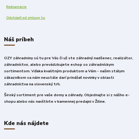
Reklamácie
Odstúpiť od zmluvy tu
Náš príbeh
OZY záhradniny sú tu pre Vás či už ste záhradný nadšenec, realizátor,
záhradníctvo, alebo prevádzkujete eshop so záhradníckym
sortimentom. Vďaka kvalitným produktom a Vám - našim stálym
zákazníkom sa nám neustále darí prinášať novinky v oblasti
záhradníctva na slovenský trh.
Široký sortiment pre vaše domy a záhrady. Objednajte si z nášho e-
shopu alebo nás navštívte v kamennej predajni v Žiline.
Kde nás nájdete