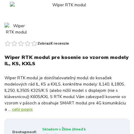
Zobraziť recenzie
Wiper RTK modul pre kosenie so vzorom modely
IL, KS, KXLS
Wiper RTK modul je doinštalovateľný modul do kosačiek
modelových rád IL, KS a KXLS, konkrétne modely: IL140, IL180S,
IL250, IL350S K32S/K S (alebo nižší model s displejom (nie s
klávesnicou)) K60S/KXL S RTK modul Vám zabezpečí kosenie so
vzorom v pásoch a obsahuje SMART modul pre 4G komunikáciu
a ...
celý popis
Skladom v Žiline (ihneď k
Dostupnosť: