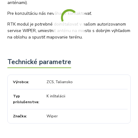
anténami).
Pre konzultáciu nás neváhajte kontaktovať.
RTK modul je potrebné doinštalovať v našom autorizovanom
servise WIPER, umiestniť anténu na miesto s dobrým výhľadom
na oblohu a spustiť mapovanie terénu.
Výrobca
ZCS, Taliansko
Typ
K inštalácii
príslušenstva
Značka
Wiper