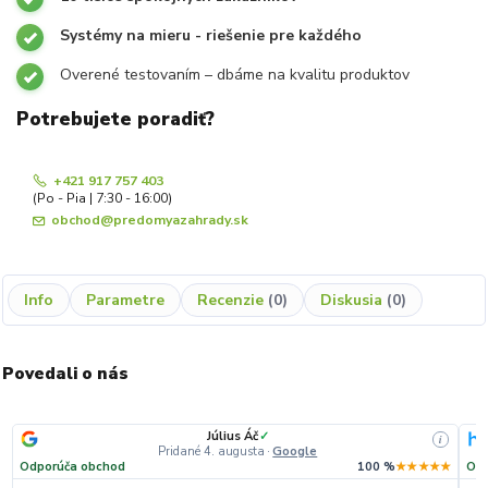
Systémy na mieru - riešenie pre každého
Overené testovaním – dbáme na kvalitu produktov
Potrebujete poradiť?
+421 917 757 403
(Po - Pia | 7:30 - 16:00)
obchod@predomyazahrady.sk
Info
Parametre
Recenzie
0
Diskusia
0
Povedali o nás
Július Áč
✓
i
Pridané 4. augusta
·
Google
Odporúča obchod
100 %
★★★★★
Odp