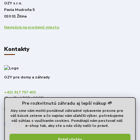
OZY s.r.o.
Pavla Mudroňa 5
010 01 Žilina
Navigácia na predajné miesto
Kontakty
OZY pre domy a záhrady
+421 917 757 403
(Po - Pia | 7:30 - 16:00)
Pre rozkvitnutú záhradu aj lepší nákup 🌱
obchod@predomyazahrady.sk
Aby sme vám mohli ponúknuť záhradné vybavenie presne pre
váš kúsok zelene a čo najviac vám uľahčili výber, potrebujeme
váš súhlas s využívaním cookies. Pomáhajú nám pestovať náš
e-shop tak, aby ste u nás vždy našli to pravé.
Prijať všetky