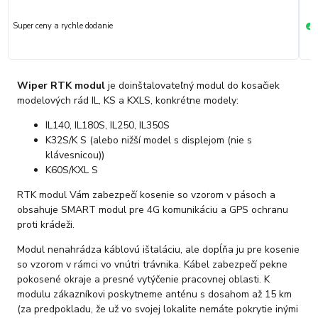
Super ceny a rychle dodanie
R
+
Wiper RTK modul
je doinštalovateľný modul do kosačiek
modelových rád IL, KS a KXLS, konkrétne modely:
IL140, IL180S, IL250, IL350S
K32S/K S (alebo nižší model s displejom (nie s
klávesnicou))
K60S/KXL S
RTK modul Vám zabezpečí kosenie so vzorom v pásoch a
obsahuje SMART modul pre 4G komunikáciu a GPS ochranu
proti krádeži.
Modul nenahrádza káblovú ištaláciu, ale dopĺňa ju pre kosenie
so vzorom v rámci vo vnútri trávnika. Kábel zabezpečí pekne
pokosené okraje a presné vytýčenie pracovnej oblasti. K
modulu zákazníkovi poskytneme anténu s dosahom až 15 km
(za predpokladu, že už vo svojej lokalite nemáte pokrytie inými