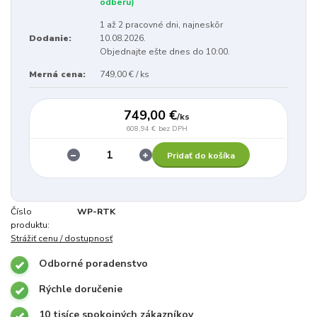
odberu)
1 až 2 pracovné dni, najneskôr
Dodanie:
10.08.2026.
Objednajte ešte dnes do 10:00.
Merná cena:
749,00 € / ks
749,00 €
/
ks
608,94 €
bez DPH
Pridať do košíka
Číslo
WP-RTK
produktu:
Strážiť cenu / dostupnosť
Odborné poradenstvo
Rýchle doručenie
10 tisíce spokojných zákazníkov