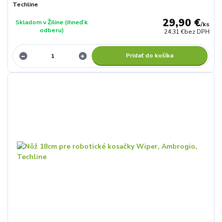
Techline
29,90 €
Skladom v Žiline (ihneď k
/
ks
odberu)
24,31 €
bez DPH
Pridať do košíka