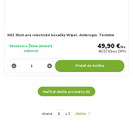
Nôž 35cm pre robotické kosačky Wiper, Ambrogio, Techline
49,90 €
Skladom v Žiline (ihneď k
/
ks
odberu)
40,57 €
bez DPH
Pridať do košíka
Načítať ďalšie produkty (6)
strana
z 2
ďalšie