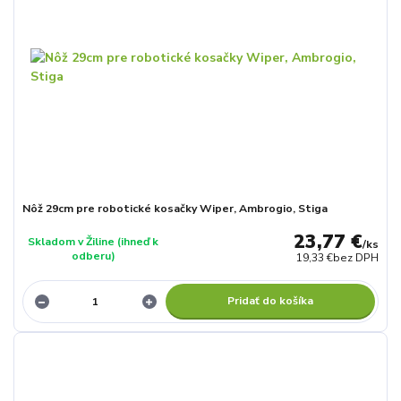
Nôž 29cm pre robotické kosačky Wiper, Ambrogio, Stiga
23,77 €
Skladom v Žiline (ihneď k
/
ks
odberu)
19,33 €
bez DPH
Pridať do košíka