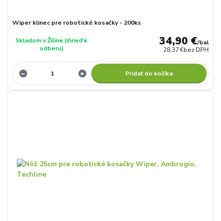
Wiper klinec pre robotické kosačky - 200ks
34,90 €
Skladom v Žiline (ihneď k
/
bal
odberu)
28,37 €
bez DPH
Pridať do košíka