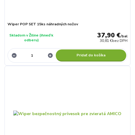
Wiper POP SET 15ks náhradných nožov
37,90 €
Skladom v Žiline (ihneď k
/
bal
odberu)
30,81 €
bez DPH
Pridať do košíka