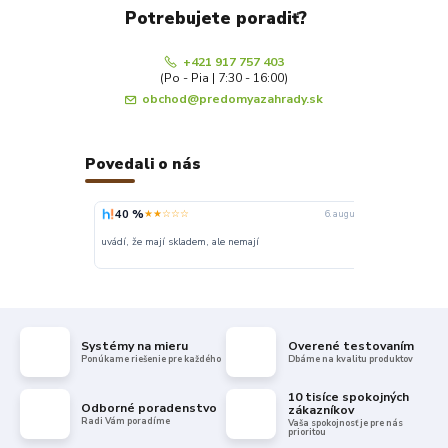
Potrebujete poradiť?
+421 917 757 403
(Po - Pia | 7:30 - 16:00)
obchod@predomyazahrady.sk
Povedali o nás
40 %
100 %
★★☆☆☆
★
6. augusta
uvádí, že mají skladem, ale nemají
Super
Systémy na mieru
Overené testovaním
Ponúkame riešenie pre každého
Dbáme na kvalitu produktov
10 tisíce spokojných
Odborné poradenstvo
zákazníkov
Radi Vám poradíme
Vaša spokojnosť je pre nás
prioritou