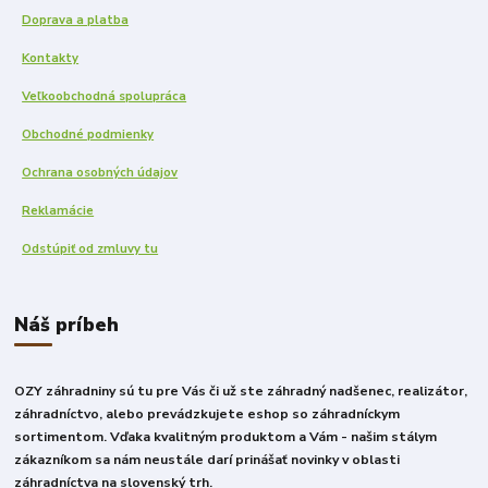
Doprava a platba
Kontakty
Veľkoobchodná spolupráca
Obchodné podmienky
Ochrana osobných údajov
Reklamácie
Odstúpiť od zmluvy tu
Náš príbeh
OZY záhradniny sú tu pre Vás či už ste záhradný nadšenec, realizátor,
záhradníctvo, alebo prevádzkujete eshop so záhradníckym
sortimentom. Vďaka kvalitným produktom a Vám - našim stálym
zákazníkom sa nám neustále darí prinášať novinky v oblasti
záhradníctva na slovenský trh.