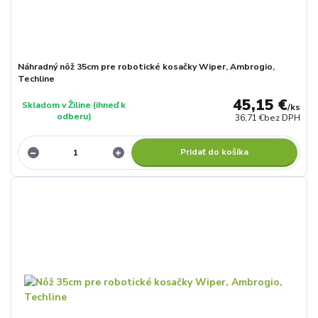
Náhradný nôž 35cm pre robotické kosačky Wiper, Ambrogio,
Techline
45,15 €
Skladom v Žiline (ihneď k
/
ks
odberu)
36,71 €
bez DPH
Pridať do košíka