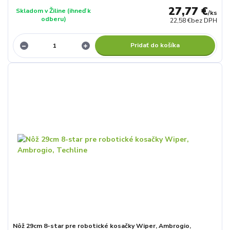
27,77 €
Skladom v Žiline (ihneď k
/
ks
odberu)
22,58 €
bez DPH
Pridať do košíka
Nôž 29cm 8-star pre robotické kosačky Wiper, Ambrogio,