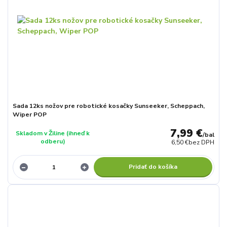
Sada 12ks nožov pre robotické kosačky Sunseeker, Scheppach,
Wiper POP
7,99 €
Skladom v Žiline (ihneď k
/
bal
odberu)
6,50 €
bez DPH
Pridať do košíka