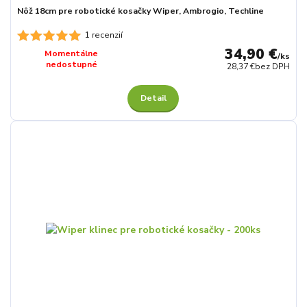
Nôž 18cm pre robotické kosačky Wiper, Ambrogio, Techline
1 recenzií
34,90 €
Momentálne
/
ks
nedostupné
28,37 €
bez DPH
Detail