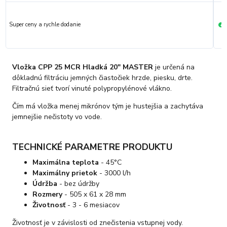
Super ceny a rychle dodanie
R
+
Vložka CPP 25 MCR Hladká 20" MASTER
je určená na
dôkladnú filtráciu jemných čiastočiek hrzde, piesku, drte.
Filtračnú sieť tvorí vinuté polypropylénové vlákno.
Čím má vložka menej mikrónov tým je hustejšia a zachytáva
jemnejšie nečistoty vo vode.
TECHNICKÉ PARAMETRE PRODUKTU
Maximálna teplota
- 45°C
Maximálny prietok
- 3000 l/h
Údržba
- bez údržby
Rozmery
- 505 x 61 x 28 mm
Životnosť
- 3 - 6 mesiacov
Životnosť je v závislosti od znečistenia vstupnej vody.