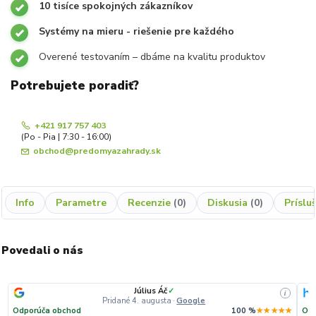
10 tisíce spokojných zákazníkov
Systémy na mieru - riešenie pre každého
Overené testovaním – dbáme na kvalitu produktov
Potrebujete poradiť?
+421 917 757 403
(Po - Pia | 7:30 - 16:00)
obchod@predomyazahrady.sk
Info
Parametre
Recenzie
0
Diskusia
0
Príslu
Povedali o nás
Július Áč
✓
i
Pridané 4. augusta
·
Google
Odporúča obchod
100 %
★★★★★
Odp