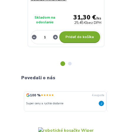
31,30 €
Skladom na
Skladom na
/
ks
odoslanie
odoslanie
25,45 €
bez DPH
Pridať do košíka
Povedali o nás
100 %
100 %
★★★★★
★★★
4. augusta
Super ceny a rychle dodanie
Rychlé dodání