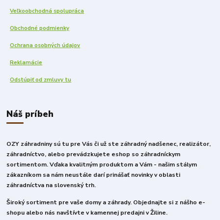
Veľkoobchodná spolupráca
Obchodné podmienky
Ochrana osobných údajov
Reklamácie
Odstúpiť od zmluvy tu
Náš príbeh
OZY záhradniny sú tu pre Vás či už ste záhradný nadšenec, realizátor,
záhradníctvo, alebo prevádzkujete eshop so záhradníckym
sortimentom. Vďaka kvalitným produktom a Vám - našim stálym
zákazníkom sa nám neustále darí prinášať novinky v oblasti
záhradníctva na slovenský trh.
Široký sortiment pre vaše domy a záhrady. Objednajte si z nášho e-
shopu alebo nás navštívte v kamennej predajni v Žiline.