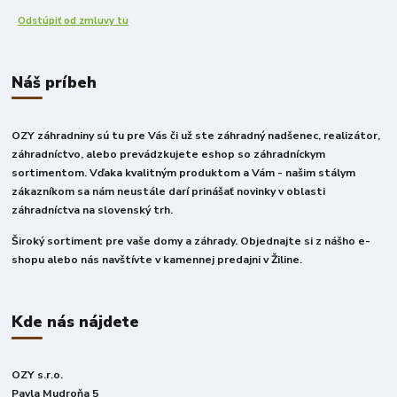
Odstúpiť od zmluvy tu
Náš príbeh
OZY záhradniny sú tu pre Vás či už ste záhradný nadšenec, realizátor,
záhradníctvo, alebo prevádzkujete eshop so záhradníckym
sortimentom. Vďaka kvalitným produktom a Vám - našim stálym
zákazníkom sa nám neustále darí prinášať novinky v oblasti
záhradníctva na slovenský trh.
Široký sortiment pre vaše domy a záhrady. Objednajte si z nášho e-
shopu alebo nás navštívte v kamennej predajni v Žiline.
Kde nás nájdete
OZY s.r.o.
Pavla Mudroňa 5