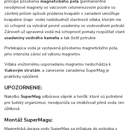
princípe pôsobenia
magnetického poľa
(permanentné
neodýmové magnety vo valcovom celonerezovom púzdre so
závitmi) pričom spôsob prúdenia kvapalín v zariadení umožňuje
kvapaline (napr. vode) nadobudnúť vlastnosti vďaka, ktorým nie
sú schopné sa vytvárať pevné usadeniny vo vodovodnom potrubí.
Zároveň už upravená vodá má schopnosť pomaly rozpúšťať staré
usadeniny vodného kameňa
a tak čistiť potrubie.
Pretekajúca voda je vystavená pôsobeniu magnetického poľa,
jeho intenzita závisí od výkonu magnetov.
Vďaka vnútornému usporiadaniu magnetov nedochádza k
tlakovým stratám
, a zanesenie zariadenia SuperMag je
prakticky vylúčené.
UPOZORNENIE:
Nakoľko
SuperMag
odbúrava vápnik a horčík, ktoré sú potrebné
pre ľudský organizmus, neodporúča sa zmäkčovať pitná voda, len
úžitková.
Montáž SuperMagu:
​Magnetická úprava vody SuperMag sa inštaluje do potrubia v