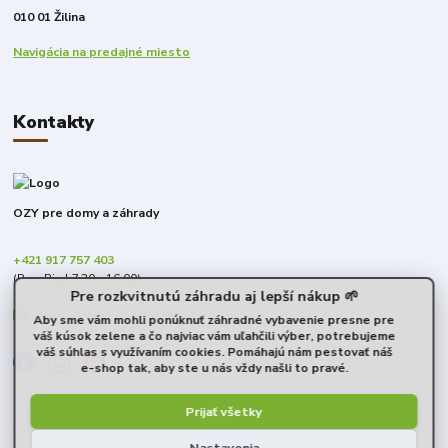
010 01 Žilina
Navigácia na predajné miesto
Kontakty
OZY pre domy a záhrady
+421 917 757 403
(Po - Pia | 7:30 - 16:00)
Pre rozkvitnutú záhradu aj lepší nákup 🌱
obchod@predomyazahrady.sk
Aby sme vám mohli ponúknuť záhradné vybavenie presne pre
váš kúsok zelene a čo najviac vám uľahčili výber, potrebujeme
váš súhlas s využívaním cookies. Pomáhajú nám pestovať náš
e-shop tak, aby ste u nás vždy našli to pravé.
Prijať všetky
Nastavenia