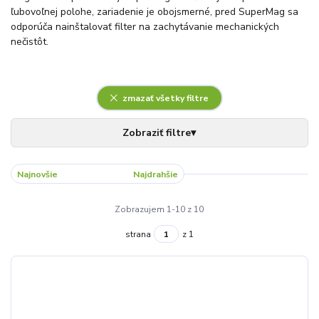
ľubovoľnej polohe, zariadenie je obojsmerné, pred SuperMag sa
odporúča nainštalovať filter na zachytávanie mechanických
nečistôt.
zmazať všetky filtre
Najnovšie
Najlacnejšie
Najdrahšie
Zobrazujem 1-10 z 10
strana
z 1