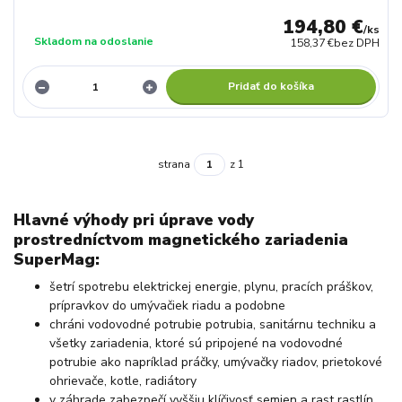
194,80 €
/
ks
Skladom na odoslanie
158,37 €
bez DPH
Pridať do košíka
strana
z 1
Hlavné výhody pri úprave vody
prostredníctvom magnetického zariadenia
SuperMag:
šetrí spotrebu elektrickej energie, plynu, pracích práškov,
prípravkov do umývačiek riadu a podobne
chráni vodovodné potrubie potrubia, sanitárnu techniku a
všetky zariadenia, ktoré sú pripojené na vodovodné
potrubie ako napríklad práčky, umývačky riadov, prietokové
ohrievače, kotle, radiátory
v záhrade zabezpečí vyššiu klíčivosť semien a rast rastlín,