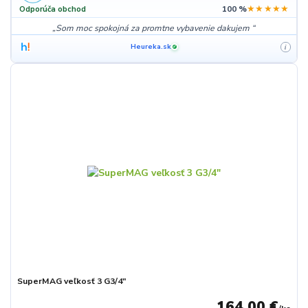
★★★★★
Odporúča obchod
100 %
Som moc spokojná za promtne vybavenie dakujem
Heureka.sk
i
✓
SuperMAG veľkosť 3 G3/4"
164,00 €