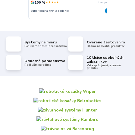
100 %
100 %
★★★★★
★
4. augusta
Super ceny a rychle dodanie
Rychlé dodání
Systémy na mieru
Overené testovaním
Ponúkame riešenie pre každého
Dbáme na kvalitu produktov
10 tisíce spokojných
Odborné poradenstvo
zákazníkov
Radi Vám poradíme
Vaša spokojnosť je pre nás
prioritou