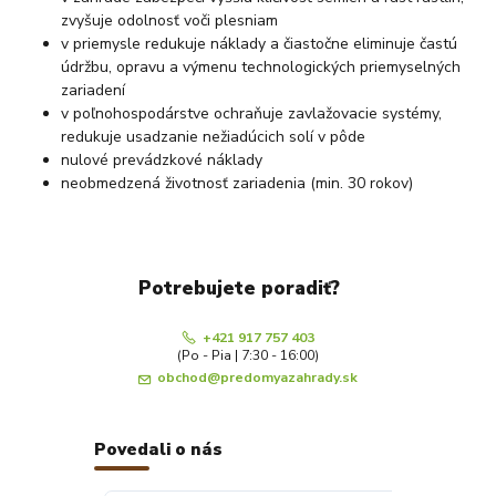
zvyšuje odolnosť voči plesniam
v priemysle redukuje náklady a čiastočne eliminuje častú
údržbu, opravu a výmenu technologických priemyselných
zariadení
v poľnohospodárstve ochraňuje zavlažovacie systémy,
redukuje usadzanie nežiadúcich solí v pôde
nulové prevádzkové náklady
neobmedzená životnosť zariadenia (min. 30 rokov)
Potrebujete poradiť?
+421 917 757 403
(Po - Pia | 7:30 - 16:00)
obchod@predomyazahrady.sk
Povedali o nás