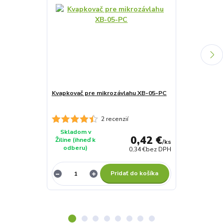
Kvapkovač pre mikrozávlahu XB-05-PC
Kvapkovač pr
2 recenzií
Skladom v
Skladom v
0,42 €
Žiline (ihneď k
Žiline (ihneď 
/
ks
odberu)
odberu)
0,34 €
bez DPH
Pridať do košíka