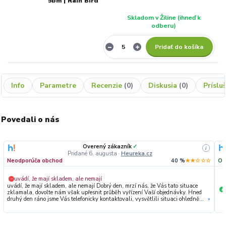
5bm | Rain Bird
Skladom v Žiline (ihneď k
odberu)
Pridať do košíka
Info
Parametre
Recenzie
0
Diskusia
0
Príslu
Povedali o nás
Overený zákazník
✓
i
Pridané 6. augusta
·
Heureka.cz
Neodporúča obchod
40 %
★★☆☆☆
Od
uvádí, že mají skladem, ale nemají
−
uvádí, že mají skladem, ale nemají Dobrý den, mrzí nás, že Vás tato situace
+
zklamala, dovolte nám však upřesnit průběh vyřízení Vaší objednávky. Hned
druhý den ráno jsme Vás telefonicky kontaktovali, vysvětlili situaci ohledně
»
neočekávaného výpadku zboží a ještě prověřovali jeho dostupnost přímo u
dodavatele. Jelikož zboží nebylo k dispozici ani u něj, museli jsme objednávku
stornovat. O všem jsme Vás obratem informovali a náležitě se omluvili.
Zakládáme si na férovém a rychlém jednání. O to více nás mrzí, že i přes naši