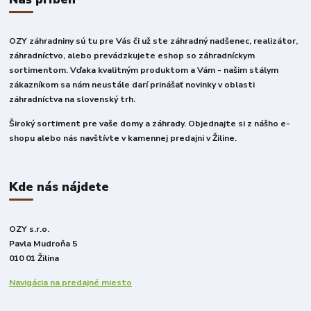
OZY záhradniny sú tu pre Vás či už ste záhradný nadšenec, realizátor,
záhradníctvo, alebo prevádzkujete eshop so záhradníckym
sortimentom. Vďaka kvalitným produktom a Vám - našim stálym
zákazníkom sa nám neustále darí prinášať novinky v oblasti
záhradníctva na slovenský trh.
Široký sortiment pre vaše domy a záhrady. Objednajte si z nášho e-
shopu alebo nás navštívte v kamennej predajni v Žiline.
Kde nás nájdete
OZY s.r.o.
Pavla Mudroňa 5
010 01 Žilina
Navigácia na predajné miesto