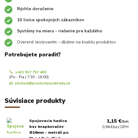
Rýchle doručenie
10 tisíce spokojných zákazníkov
Systémy na mieru - riešenie pre každého
Overené testovaním – dbáme na kvalitu produktov
Potrebujete poradiť?
+421 917 757 403
(Po - Pia | 7:30 - 16:00)
obchod@predomyazahrady.sk
Súvisiace produkty
1,15 €
Spojovacia hadica
/
bm
bez kvapkovačov
0,94 €
bez DPH
Ø16mm - metráž po