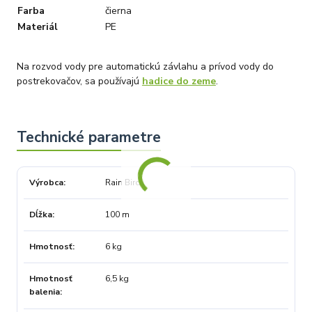
Farba
čierna
Materiál
PE
Na rozvod vody pre automatickú závlahu a prívod vody do
postrekovačov, sa používajú
hadice do zeme
.
Výrobca
Rain Bird
Dĺžka
100 m
Hmotnosť
6 kg
Hmotnosť
6,5 kg
balenia