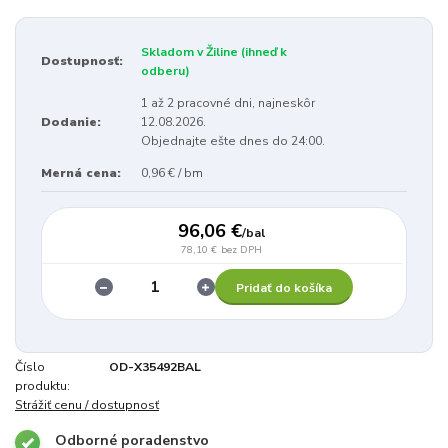
Skladom v Žiline (ihneď k
Dostupnosť:
odberu)
1 až 2 pracovné dni, najneskôr
Dodanie:
12.08.2026.
Objednajte ešte dnes do 24:00.
Merná cena:
0,96 € / bm
96,06 €
/
bal
78,10 €
bez DPH
Pridať do košíka
Číslo
OD-X35492BAL
produktu:
Strážiť cenu / dostupnosť
Odborné poradenstvo