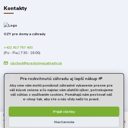
Kontakty
OZY pre domy a záhrady
+421 917 757 403
(Po - Pia | 7:30 - 16:00)
obchod@predomyazahrady.sk
Pre rozkvitnutú záhradu aj lepší nákup 🌱
Aby sme vám mohli ponúknuť záhradné vybavenie presne pre
váš kúsok zelene a čo najviac vám uľahčili výber, potrebujeme
váš súhlas s využívaním cookies. Pomáhajú nám pestovať náš
e-shop tak, aby ste u nás vždy našli to pravé.
© 2026 OZY s.r.o.
Prijať všetky
40 %
★★☆☆☆
100 %
★★★★★
6. augusta
×
uvádí, že mají skladem, ale nemají
Super
Nastavenia