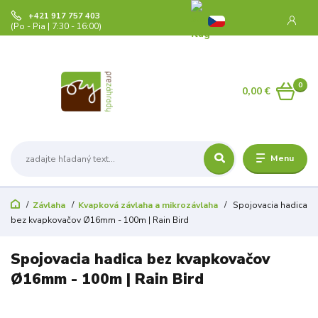
+421 917 757 403
(Po - Pia | 7:30 - 16:00)
0
0,00 €
Menu
Závlaha
Kvapková závlaha a mikrozávlaha
Spojovacia hadica
bez kvapkovačov Ø16mm - 100m | Rain Bird
Spojovacia hadica bez kvapkovačov
Ø16mm - 100m | Rain Bird