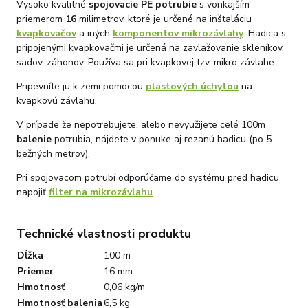
Vysoko kvalitné
spojovacie PE potrubie
s vonkajším
okamžitou reakci, osobní telefonát a maximální snahu náš obchod
nedoporučujete. Věříme, že nám v budoucnu dáte příležitost přesvědčit Vás o
priemerom
16
milimetrov, ktoré je určené na inštaláciu
kvalitě našich služeb. Tým OZY.market
kvapkovačov
a iných
komponentov mikrozávlahy
. Hadica s
pripojenými kvapkovačmi je určená na zavlažovanie skleníkov,
sadov, záhonov. Používa sa pri kvapkovej tzv. mikro závlahe.
Pripevníte ju k zemi pomocou
plastových úchytou
na
kvapkovú závlahu.
V prípade že nepotrebujete, alebo nevyužijete celé 100m
balenie
potrubia, nájdete v ponuke aj rezanú hadicu (po 5
bežných metrov).
Pri spojovacom potrubí odporúčame do systému pred hadicu
napojiť
filter na mikrozávlahu
.
Technické vlastnosti produktu
Dĺžka
100 m
Priemer
16 mm
Hmotnosť
0,06 kg/m
Hmotnosť balenia
6,5 kg