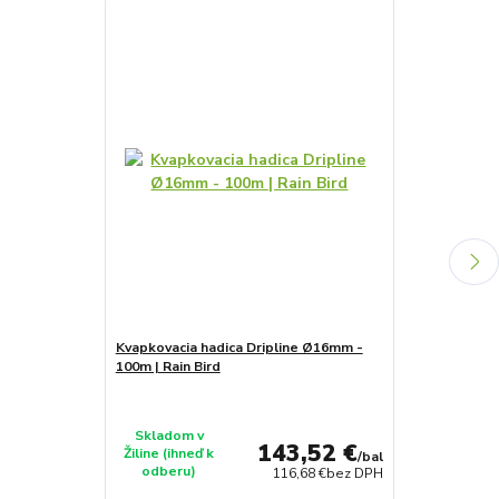
Kvapkovacia hadica Dripline Ø16mm -
Podpovrchové
100m | Rain Bird
Ø16mm - 100m 
Skladom v
Skladom v
143,52 €
Žiline (ihneď k
Žiline (ihneď 
/
bal
odberu)
odberu)
116,68 €
bez DPH