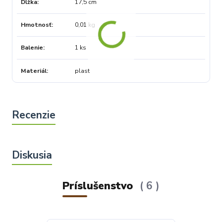
Dĺžka
17,5 cm
Hmotnosť
0,01 kg
Balenie
1 ks
Materiál
plast
Príslušenstvo
6