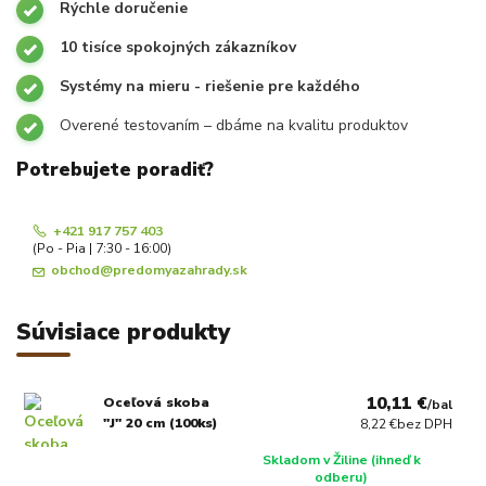
Rýchle doručenie
10 tisíce spokojných zákazníkov
Systémy na mieru - riešenie pre každého
Overené testovaním – dbáme na kvalitu produktov
Potrebujete poradiť?
+421 917 757 403
(Po - Pia | 7:30 - 16:00)
obchod@predomyazahrady.sk
Súvisiace produkty
10,11 €
Oceľová skoba
/
bal
"J" 20 cm (100ks)
8,22 €
bez DPH
Skladom v Žiline (ihneď k
odberu)