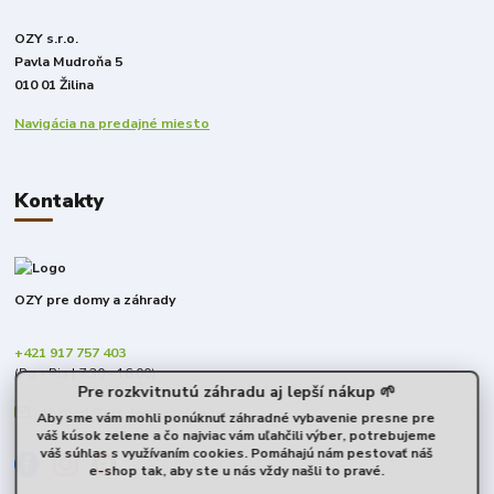
OZY s.r.o.
Pavla Mudroňa 5
010 01 Žilina
Navigácia na predajné miesto
Kontakty
OZY pre domy a záhrady
+421 917 757 403
(Po - Pia | 7:30 - 16:00)
Pre rozkvitnutú záhradu aj lepší nákup 🌱
obchod@predomyazahrady.sk
Aby sme vám mohli ponúknuť záhradné vybavenie presne pre
váš kúsok zelene a čo najviac vám uľahčili výber, potrebujeme
váš súhlas s využívaním cookies. Pomáhajú nám pestovať náš
e-shop tak, aby ste u nás vždy našli to pravé.