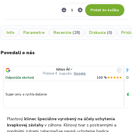
Pridať do košíka
Info
Parametre
Recenzie
28
Diskusia
0
Prísl
Povedali o nás
Július Áč
✓
i
Pridané 4. augusta
·
Google
Odporúča obchod
100 %
★★★★★
Odp
Super ceny a rychle dodanie
R
+
Plastový
klinec špeciálne vyrobený na účely uchytenia
kvapkovej závlahy
v záhone. Klinový tvar s postrannými a
prednými zubami zabezpečuje pevné uchytenie hadice