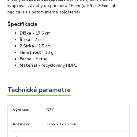
kvapkovej závlahy do priemeru 16mm (udrží aj 20mm, ale
hadica je už potom mierne sploštená).
Špecifikácia
Dĺžka
- 17,5 cm
Šírka
- 2 cm
2.
Šírka
- 2,5 cm
Hmotnosť
- 10 g
Farba
- čierna
Materiál
- recyklovaný HDPE
Výrobca
OZY
Rozmery
175 x 20 x 25 mm