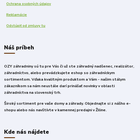
Ochrana osobných údajov
Reklamácie
Odstúpiť od zmluvy tu
Náš príbeh
OZY záhradniny sú tu pre Vás či už ste záhradný nadšenec, realizátor,
záhradníctvo, alebo prevádzkujete eshop so záhradníckym
sortimentom. Vďaka kvalitným produktom a Vám - našim stálym
zákazníkom sa nám neustále darí prinášať novinky v oblasti
záhradníctva na slovenský trh.
Široký sortiment pre vaše domy a záhrady. Objednajte si z nášho e-
shopu alebo nás navštívte v kamennej predajni v Žiline.
Kde nás nájdete