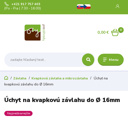
+421 917 757 403
(Po - Pia | 7:30 - 16:00)
0
0,00 €
Menu
Závlaha
Kvapková závlaha a mikrozávlaha
Úchyt na
kvapkovú závlahu do Ø 16mm
Úchyt na kvapkovú závlahu do Ø 16mm
Najpredávanejšie