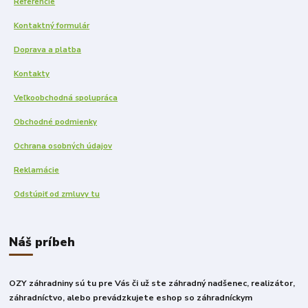
Referencie
Kontaktný formulár
Doprava a platba
Kontakty
Veľkoobchodná spolupráca
Obchodné podmienky
Ochrana osobných údajov
Reklamácie
Odstúpiť od zmluvy tu
Náš príbeh
OZY záhradniny sú tu pre Vás či už ste záhradný nadšenec, realizátor,
záhradníctvo, alebo prevádzkujete eshop so záhradníckym