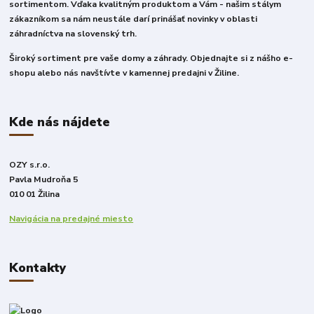
sortimentom. Vďaka kvalitným produktom a Vám - našim stálym
zákazníkom sa nám neustále darí prinášať novinky v oblasti
záhradníctva na slovenský trh.
Široký sortiment pre vaše domy a záhrady. Objednajte si z nášho e-
shopu alebo nás navštívte v kamennej predajni v Žiline.
Kde nás nájdete
OZY s.r.o.
Pavla Mudroňa 5
010 01 Žilina
Navigácia na predajné miesto
Kontakty