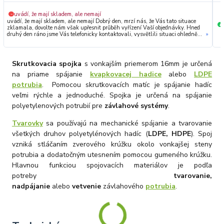
uvádí, že mají skladem, ale nemají
−
uvádí, že mají skladem, ale nemají Dobrý den, mrzí nás, že Vás tato situace
+
zklamala, dovolte nám však upřesnit průběh vyřízení Vaší objednávky. Hned
druhý den ráno jsme Vás telefonicky kontaktovali, vysvětlili situaci ohledně
»
neočekávaného výpadku zboží a ještě prověřovali jeho dostupnost přímo u
dodavatele. Jelikož zboží nebylo k dispozici ani u něj, museli jsme objednávku
stornovat. O všem jsme Vás obratem informovali a náležitě se omluvili.
Zakládáme si na férovém a rychlém jednání. O to více nás mrzí, že i přes naši
Skrutkovacia spojka
s vonkajším priemerom 16mm je určená
okamžitou reakci, osobní telefonát a maximální snahu náš obchod
nedoporučujete. Věříme, že nám v budoucnu dáte příležitost přesvědčit Vás o
na priame spájanie
kvapkovacej hadice
alebo
LDPE
kvalitě našich služeb. Tým OZY.market
potrubia
. Pomocou skrutkovacích matíc je spájanie hadíc
veľmi rýchle a jednoduché. Spojka je určená na spájanie
polyetylenových potrubií pre
závlahové systémy
.
Tvarovky
sa používajú na mechanické spájanie a tvarovanie
všetkých druhov polyetylénových hadíc (
LDPE, HDPE
). Spoj
vzniká stláčaním zverového krúžku okolo vonkajšej steny
potrubia a dodatočným utesnením pomocou gumeného krúžku.
Hlavnou funkciou spojovacích materiálov je podľa
potreby
tvarovanie,
nadpájanie
alebo
vetvenie
závlahového
potrubia
.