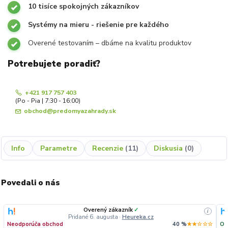
10 tisíce spokojných zákazníkov
Systémy na mieru - riešenie pre každého
Overené testovaním – dbáme na kvalitu produktov
Potrebujete poradiť?
+421 917 757 403
(Po - Pia | 7:30 - 16:00)
obchod@predomyazahrady.sk
Info
Parametre
Recenzie
11
Diskusia
0
Povedali o nás
Overený zákazník
✓
i
Pridané 6. augusta
·
Heureka.cz
Neodporúča obchod
40 %
★★☆☆☆
Od