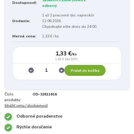
Dostupnosť:
odberu)
1 až 2 pracovné dni, najneskôr
Dodanie:
12.08.2026.
Objednajte ešte dnes do 24:00.
Merná cena:
1,33 € / ks
1,33 €
/
ks
1,08 €
bez DPH
Pridať do košíka
Číslo
OD-32611616
produktu:
Strážiť cenu / dostupnosť
Odborné poradenstvo
Rýchle doručenie