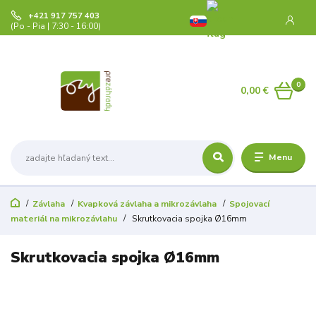
+421 917 757 403
(Po - Pia | 7:30 - 16:00)
0
0,00 €
Menu
Závlaha
Kvapková závlaha a mikrozávlaha
Spojovací
materiál na mikrozávlahu
Skrutkovacia spojka Ø16mm
Skrutkovacia spojka Ø16mm