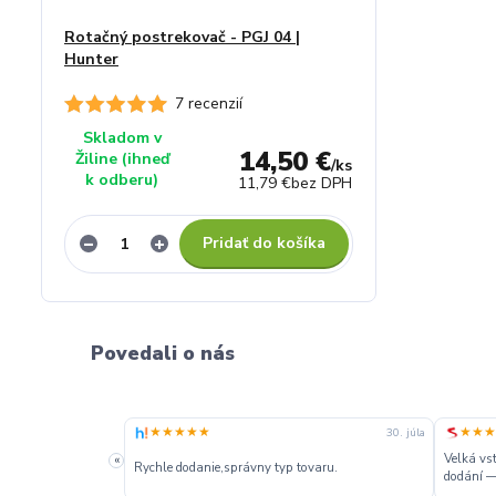
Rotačný postrekovač - PGJ 04 |
Hunter
7 recenzií
Skladom v
14,50 €
Žiline (ihneď
/
ks
k odberu)
11,79 €
bez DPH
Pridať do košíka
Povedali o nás
★★★★★
★★★
2. augusta
30. júla
Velká vs
«
Rychle dodanie,správny typ tovaru.
dodání —