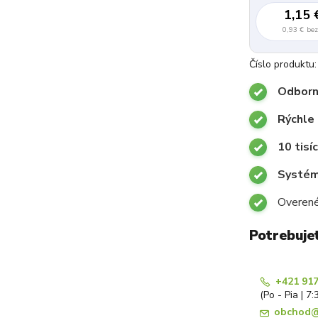
1,15 
0,93 €
be
Číslo produktu:
Odborn
Rýchle
10 tisí
Systémy
Overené
Potrebuje
+421 917
(Po - Pia | 7:
obchod@