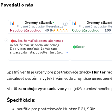
Povedali o nás
Overený zákazník
✓
Overený zákazn
i
Pridané 6. augusta
·
Heureka.cz
Pridané 6. augusta
·
He
Neodporúča obchod
40 %
★★☆☆☆
Odporúča obchod
100
«
uvádí, že mají skladem, ale nemají
−
uvádí, že mají skladem, ale nemají
Super
+
Dobrý den, mrzí nás, že Vás tato
situace zklamala, dovolte nám však
»
upřesnit průběh vyřízení Vaší
objednávky. Hned druhý den ráno
jsme Vás telefonicky kontaktovali,
vysvětlili situaci ohledně
neočekávaného výpadku zboží a ještě
Spätný ventil je určený pre postrekovače značky
Hunter ra
prověřovali jeho dostupnost přímo u
závlahový systém a vyteká Vám voda z najnižšie umiestnenéh
dodavatele. Jelikož zboží nebylo k
dispozici ani u něj, museli jsme
objednávku stornovat. O všem jsme
Ventil
zabraňuje vytekaniu vody
z najnižšie umiestneného
Vás obratem informovali a náležitě
se omluvili. Zakládáme si na férovém
a rychlém jednání. O to více nás mrzí,
Špecifikácia:
že i přes naši okamžitou reakci,
osobní telefonát a maximální snahu
použitie pre postrekovače
Hunter PGJ, SRM
náš obchod nedoporučujete. Věříme,