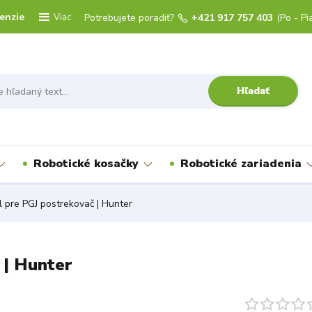
enzie
Viac
Potrebujete poradiť?
+421 917 757 403
(Po - Pi
Hľadať
Robotické kosačky
Robotické zariadenia
l pre PGJ postrekovač | Hunter
 | Hunter