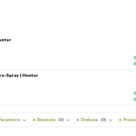
unter
S
(
ro-Spray | Hunter
S
(
Parametre
Recenzie
0
Diskusia
0
Prísl