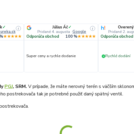
ík
✓
Július Áč
✓
Overený
i
i
ureka.sk
Pridané 4. augusta
·
Google
Pridané 2. aug
 %
★★★★★
Odporúča obchod
100 %
★★★★★
Odporúča obchod
Super ceny a rychle dodanie
Rychlé dodání
+
dy
PGJ
, SRM.
V prípade, že máte nerovný terén s väčším sklonom
o postrekovača tak je potrebné použiť daný spätný ventil.
 postrekovača.