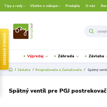
Tipy a rady
Všetko o nákupe
Predajňa
O nás
Rec
GOOGLE OVERENIE
Výpredaj
Záhrada
Závlaha
Závlaha
Rozprašovače a Zavlažovače
Spätný venti
Spätný ventil pre PGJ postrekovač