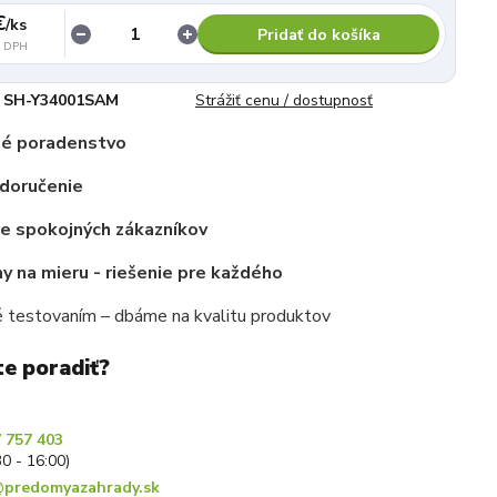
€
/
ks
Pridať do košíka
z DPH
SH-Y34001SAM
Strážiť cenu / dostupnosť
é poradenstvo
 doručenie
ce spokojných zákazníkov
 na mieru - riešenie pre každého
 testovaním – dbáme na kvalitu produktov
te poradiť?
 757 403
30 - 16:00)
predomyazahrady.sk