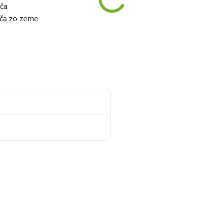
ača
ača zo zeme