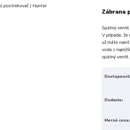
Zábrana p
Spätný ventil
V prípade, že
už máte nain
voda z najniž
spätný ventil.
Dostupnosť
Dodanie:
Merná cena: