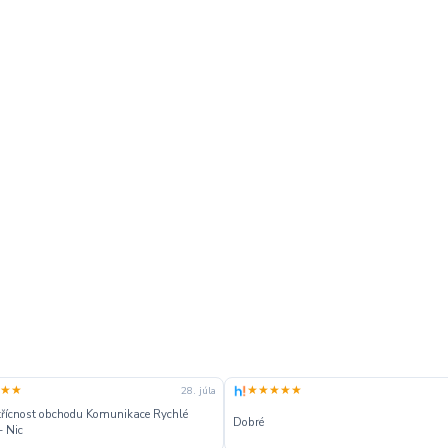
★★
★★★★★
28. júla
třícnost obchodu Komunikace Rychlé
Dobré
 Nic