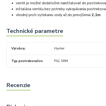
že nám v budoucnu dáte příležitost
ventil je možné dodatočne nainštalovať do postrekov
přesvědčit Vás o kvalitě našich
služeb. Tým OZY.market
inštalácia ventilu bez potreby vykopávania postrekov
vhodný proti vytekaniu vody až do prevýšenia
2,1m
Výrobca
Hunter
Typ postrekovačov
PGJ, SRM