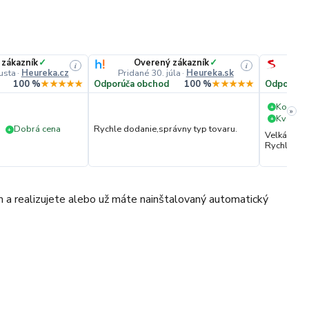
 zákazník
✓
Overený zákazník
✓
i
i
usta
·
Heureka.cz
Pridané 30. júla
·
Heureka.sk
Pri
100 %
★★★★★
Odporúča obchod
100 %
★★★★★
Odporúča
Komuni
+
»
Kvalita 
+
Dobrá cena
Rychle dodanie,správny typ tovaru.
+
Velká vstř
Rychlé dod
 a realizujete alebo už máte nainštalovaný automatický