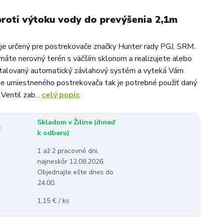
roti výtoku vody do prevýšenia 2,1m
 je určený pre postrekovače značky Hunter rady PGJ, SRM.
 máte nerovný terén s väčším sklonom a realizujete alebo
štalovaný automatický závlahový systém a vyteká Vám
šie umiestneného postrekovača tak je potrebné použiť daný
 Ventil zab...
celý popis
Skladom v Žiline (ihneď
:
k odberu)
1 až 2 pracovné dni,
najneskôr 12.08.2026.
Objednajte ešte dnes do
24:00.
1,15 € / ks