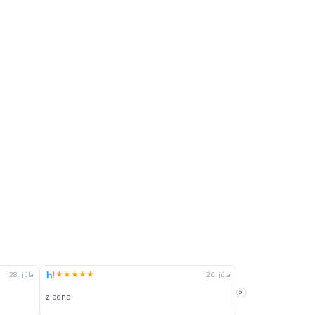
★★★★★
★★★★★
28. júla
26. júla
»
ziadna
zatiaľ som spokojn