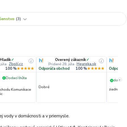
ušenstvo
3
 Hladík
✓
Overený zákazník
✓
i
i
 júla
·
Zboží.cz
Pridané 28. júla
·
Heureka.sk
Prida
100 %
★★★★★
Odporúča obchod
100 %
★★★★★
Odporúča
Dodací lhůta
+
»
dorucen
+
Dobré
ziadna
obchodu Komunikace
ic
itnej vody v domácnosti a v priemysle.