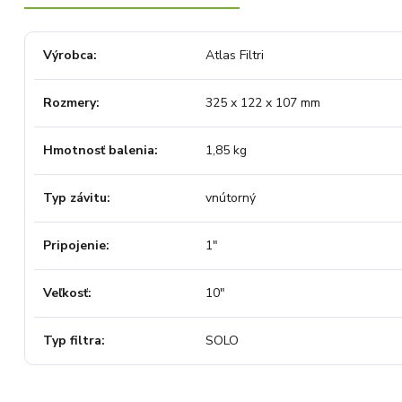
Výrobca
Atlas Filtri
Rozmery
325 x 122 x 107 mm
Hmotnosť balenia
1,85 kg
Typ závitu
vnútorný
Pripojenie
1"
Veľkosť
10"
Typ filtra
SOLO