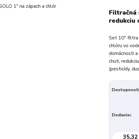
Filtračná
redukciu 
Set 10" filtr
chlóru vo vode
domácnosti a 
chuti, redukci
(pesticídy, dus
Dostupnosť
Dodanie:
35,32