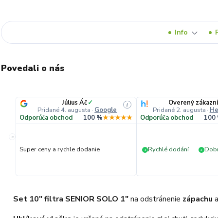
Info
Povedali o nás
Július Áč
✓
Overený zákazn
i
Pridané 4. augusta
·
Google
Pridané 2. augusta
·
He
Odporúča obchod
100 %
★★★★★
Odporúča obchod
100
«
Super ceny a rychle dodanie
Rychlé dodání
Dobr
+
+
Set 10" filtra SENIOR SOLO 1"
na odstránenie
zápachu
a