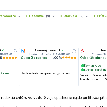
Parametre
Recenzie
0
Diskusia
0
Prísl
ík
✓
Overený zákazník
✓
Libor
i
i
ureka.cz
Pridané 30. júla
·
Heureka.sk
Pridané 28.
 %
★★★★★
Odporúča obchod
100 %
★★★★★
Odporúča obchod
Komunikace
+
Kvalita doručení
+
á cena
Rychle dodanie,správny typ tovaru.
Velká vstřícnost 
Rychlé dodání — N
 redukciu
chlóru vo vode
. Svoje uplatnenie nájde pri filtrácií p