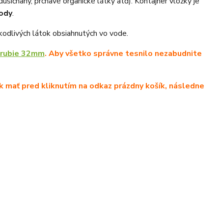
 dusičnany, prchavé organické látky atď). Kontajner vložky je
ody
.
kodlivých látok obsiahnutých vo vode.
rubie 32mm
. Aby všetko správne tesnilo nezabudnite
k mať pred kliknutím na odkaz prázdny košík, následne