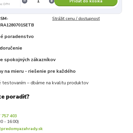
Pridať do košíka
ez DPH
SM-
Strážiť cenu / dostupnosť
RA1280701SETB
é poradenstvo
 doručenie
ce spokojných zákazníkov
 na mieru - riešenie pre každého
 testovaním – dbáme na kvalitu produktov
te poradiť?
 757 403
30 - 16:00)
predomyazahrady.sk