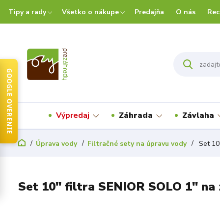
Tipy a rady
Všetko o nákupe
Predajňa
O nás
Rec
GOOGLE OVERENIE
Výpredaj
Záhrada
Závlaha
Úprava vody
Filtračné sety na úpravu vody
Set 10
Set 10" filtra SENIOR SOLO 1" na 