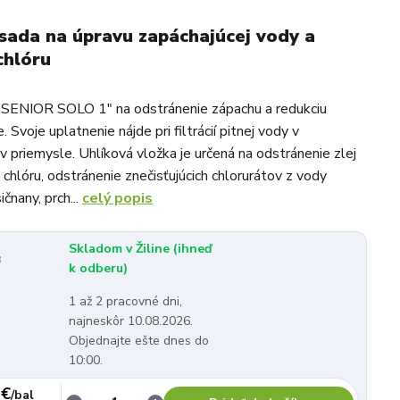
 sada na úpravu zapáchajúcej vody a
chlóru
a SENIOR SOLO 1" na odstránenie zápachu a redukciu
. Svoje uplatnenie nájde pri filtrácií pitnej vody v
v priemysle. Uhlíková vložka je určená na odstránenie zlej
u chlóru, odstránenie znečisťujúcich chlorurátov z vody
ičnany, prch...
celý popis
Skladom v Žiline (ihneď
:
k odberu)
1 až 2 pracovné dni,
najneskôr 10.08.2026.
Objednajte ešte dnes do
10:00.
 €
/
bal