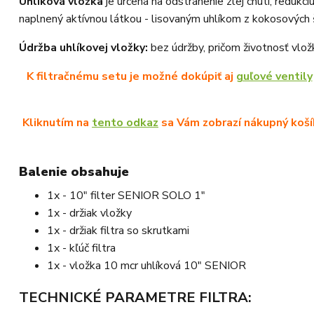
Uhlíková vložka
je určená na odstránenie zlej chuti, redukci
naplnený aktívnou látkou - lisovaným uhlíkom z kokosových 
Údržba uhlíkovej vložky:
bez údržby, pričom životnosť vlož
K filtračnému setu je možné dokúpiť aj
guľové ventily
Kliknutím na
tento odkaz
sa Vám zobrazí nákupný košík
Balenie obsahuje
1x - 10" filter SENIOR SOLO 1"
1x - držiak vložky
1x - držiak filtra so skrutkami
1x - kľúč filtra
1x - vložka 10 mcr uhlíková 10" SENIOR
TECHNICKÉ PARAMETRE FILTRA: