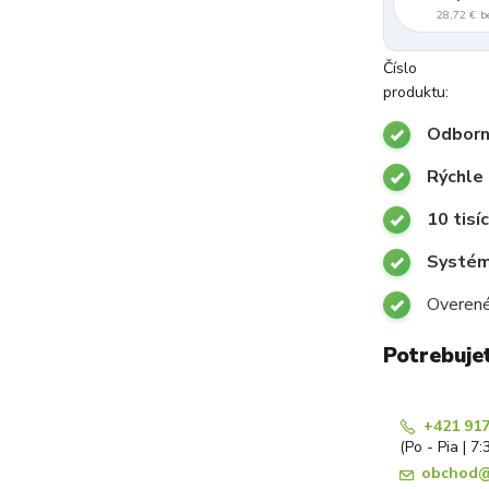
28,72 €
b
Číslo
produktu:
Odborn
Rýchle
10 tisí
Systémy
Overené
Potrebuje
+421 917
(Po - Pia | 7:
obchod@