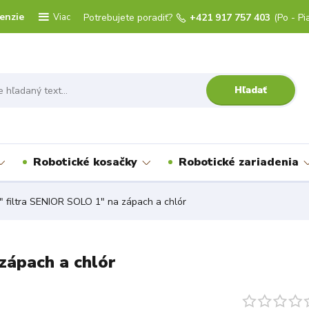
enzie
Viac
Potrebujete poradiť?
+421 917 757 403
(Po - Pi
Hľadať
Robotické kosačky
Robotické zariadenia
" filtra SENIOR SOLO 1" na zápach a chlór
zápach a chlór