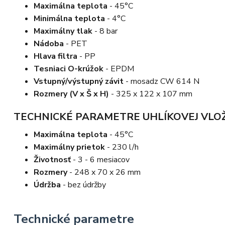
Maximálna teplota
- 45°C
Minimálna teplota
- 4°C
Maximálny tlak
- 8 bar
Nádoba
- PET
Hlava filtra
- PP
Tesniaci O-krúžok
- EPDM
Vstupný/výstupný závit
- mosadz CW 614 N
Rozmery (V x Š x H)
- 325 x 122 x 107 mm
TECHNICKÉ PARAMETRE UHLÍKOVEJ VLOŽ
Maximálna teplota
- 45°C
Maximálny prietok
- 230 l/h
Životnosť
- 3 - 6 mesiacov
Rozmery
- 248 x 70 x 26 mm
Údržba
- bez údržby