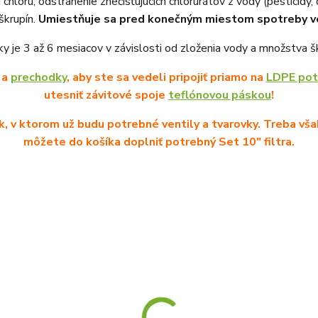
u chlóru, odstránenie znečisťujúcich chlorurátov z vody (pesticídy,
škrupín.
Umiestňuje sa pred konečným miestom spotreby v
ky je 3 až 6 mesiacov v závislosti od zloženia vody a množstva š
a
prechodky
, aby ste sa vedeli pripojiť priamo na
LDPE pot
utesniť závitové spoje
teflónovou páskou
!
, v ktorom už budu potrebné ventily a tvarovky. Treba vša
môžete do košíka doplniť potrebný Set 10" filtra.